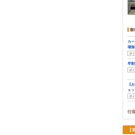
宿
カー
場無
ポイ
早割
ポイ
【お
ェッ
ポイ
往
【