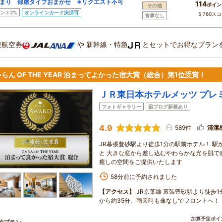
まり 部屋タイプおまかせ ※リクエスト不可
114
ポイン
その他
ント2%
オンラインカード決済可
5,760ス
食事なし
復航空券
や
新幹線・特急
とセットでお得なプラン
らん OF THE YEAR 泊まってよかった宿大賞（総合）第1位受賞！
ＪＲ東日本ホテルメッツ プレ
フォトギャラリー
宿ブログ新着あり
4.9
589件
清潔
JR幕張豊砂駅より徒歩1分の駅前ホテル！ 
と 大きな窓から差し込むやわらかな光を肌で
癒しの空間をご提供いたします
58分前に予約されました
【アクセス】
JR京葉線 幕張豊砂駅より徒歩
から約35分。雨天時も傘なしでフロントへ！
加算予定ポイ