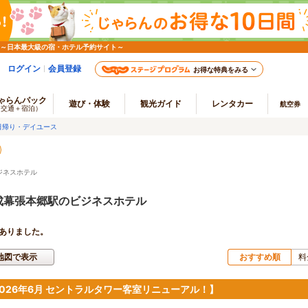
 ～日本最大級の宿・ホテル予約サイト～
ログイン
会員登録
お得な特典をみる
ゃらんパック
遊び・体験
観光ガイド
レンタカー
航空券
（交通＋宿泊）
日帰り・デイユース
ジネスホテル
成幕張本郷駅のビジネスホテル
ありました。
地図で表示
おすすめ順
料
2026年6月 セントラルタワー客室リニューアル！】