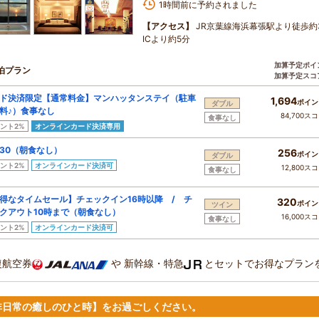
1時間前に予約されました
【アクセス】
JR京葉線海浜幕張駅より徒歩
ICより約5分
加算予定ポイ
泊プラン
加算予定スコ
ド決済限定【通常料金】マンハッタンステイ（駐車
1,694
ポイン
ダブル
料♪）食事なし
84,700ス
食事なし
ント2%
オンラインカード決済専用
30（朝食なし）
256
ポイン
ダブル
ント2%
オンラインカード決済可
12,800ス
食事なし
得なタイムセール】チェックイン16時以降 / チ
320
ポイン
ツイン
クアウト10時まで（朝食なし）
16,000ス
食事なし
ント2%
オンラインカード決済可
復航空券
や
新幹線・特急
とセットでお得なプラン
非日常の癒しのひと時】をお過ごしください。