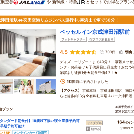
復航空券
や
新幹線・特急
とセットでお得なプラン
成津田沼駅⇔羽田空港リムジンバス運行中♪舞浜まで車で30分！
ベッセルイン京成津田沼駅前
フォトギャラリー
宿ブログ新着あり
4.5
709件
朝食
ディズニーリゾートまで40分！・幕張メッセ
ンク・お茶漬け★子供用貸出品充実！おむつ等
沼駅より徒歩1分★朝食評価4.7！★
1時間前に予約されました
【アクセス】
京成本線「京成津田沼駅」南口か
らは徒歩約13分☆有料駐車場 Aパーク津田沼
加算予定ポイ
泊プラン
加算予定スコ
タンダード朝食付】18歳以下添い寝☆直前予約可
164
ポイン
セミダブル
早期予約可能☆
8,200ス
朝のみ
ントUP
オンラインカード決済可