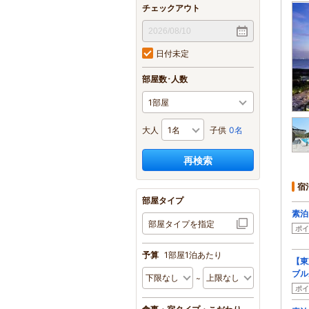
チェックアウト
日付未定
部屋数･人数
大人
子供
0名
再検索
宿
部屋タイプ
素泊
部屋タイプを指定
ポイ
予算
1部屋1泊あたり
【東
ブル
ポイ