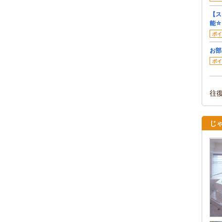
【ス
能☆
ポイ
お部
ポイ
往
じゃ