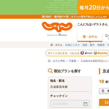
国内旅行・海外旅行や宿・ホテルの宿泊予約はじゃらんnet
こんにちは♪ゲストさん
じ
宿・ホテル
宿・ホテル
出張ビジネス
温泉・露天
高級宿
ポイントがたまる・つかえる
宿・ホテル予約
>
千葉県
>
京成幕張本郷駅周辺のビ
宿泊プランを探す
京
地名・駅名
18
軒
京成幕張本郷
チェックイン
【