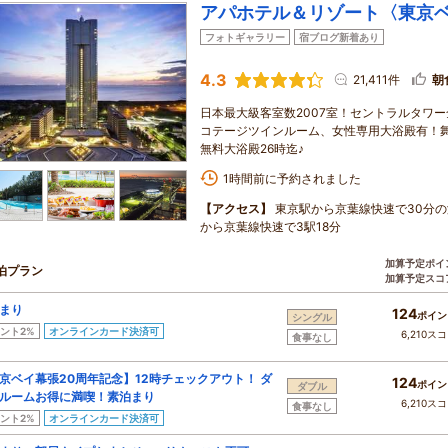
アパホテル＆リゾート〈東京
フォトギャラリー
宿ブログ新着あり
4.3
21,411件
朝
日本最大級客室数2007室！セントラルタワ
コテージツインルーム、女性専用大浴殿有！舞
無料大浴殿26時迄♪
1時間前に予約されました
【アクセス】
東京駅から京葉線快速で30分
から京葉線快速で3駅18分
加算予定ポイ
泊プラン
加算予定スコ
まり
124
ポイン
シングル
ント2%
オンラインカード決済可
6,210ス
食事なし
京ベイ幕張20周年記念】12時チェックアウト！ ダ
124
ポイン
ダブル
ルームお得に満喫！素泊まり
6,210ス
食事なし
ント2%
オンラインカード決済可