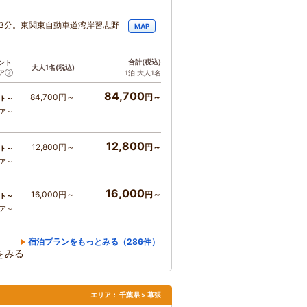
約3分。東関東自動車道湾岸習志野
MAP
合計
(税込)
ント
大人1名
(税込)
ア
1泊 大人1名
84,700
84,700円～
円～
ト～
コア～
12,800
12,800円～
円～
ト～
コア～
16,000
16,000円～
円～
ト～
コア～
宿泊プランをもっとみる（286件）
をみる
エリア：
千葉県 > 幕張