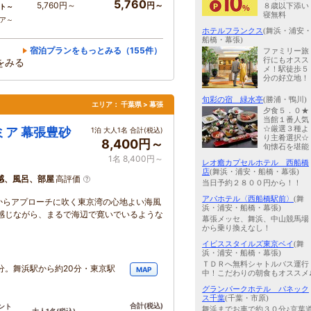
5,760
5,760円～
円～
８歳以下添い
ト～
寝無料
コア～
ホテルフランクス
(舞浜・浦安
船橋・幕張)
宿泊プランをもっとみる（155件）
ファミリー旅
行にもオスス
をみる
メ！駅徒歩５
分の好立地！
旬彩の宿 緑水亭
(勝浦・鴨川)
エリア：
千葉県 > 幕張
夕食５．０★
当館１番人気
☆厳選３種よ
ミア 幕張豊砂
1泊 大人1名 合計(税込)
り主肴選択☆
8,400円～
旬懐石を堪能
1名 8,400円～
レオ癒カプセルホテル 西船橋
店
(舞浜・浦安・船橋・幕張)
感、風呂、部屋
高評価
当日予約２８００円から！！
アパホテル〈西船橋駅前〉
(舞
駅からアプローチに吹く東京湾の心地よい海風
浜・浦安・船橋・幕張)
感じながら、まるで海辺で寛いでいるような
幕張メッセ、舞浜、中山競馬場
から乗り換えなし！
イビススタイルズ東京ベイ
(舞
浜・浦安・船橋・幕張)
ＴＤＲへ無料シャトルバス運行
1分。舞浜駅から約20分・東京駅
MAP
中！こだわりの朝食もオススメ
グランパークホテル パネック
ス千葉
(千葉・市原)
合計
(税込)
ント
舞浜までお車で約３０分♪京葉