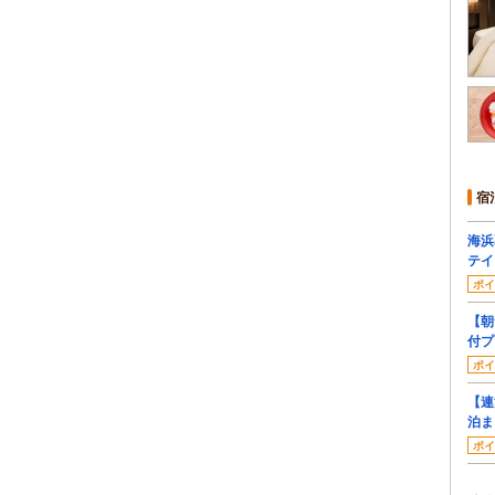
宿
海浜
テイ
ポイ
【朝
付プ
ポイ
【連
泊ま
ポイ