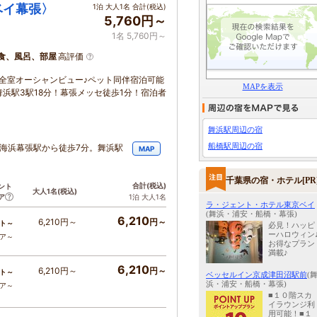
ベイ幕張〉
1泊 大人1名 合計(税込)
5,760円～
1名 5,760円～
食、風呂、部屋
高評価
ー全室オーシャンビュー♪ペット同伴宿泊可能
MAPを表示
浜駅3駅18分！幕張メッセ徒歩1分！宿泊者
舞浜駅周辺の宿
船橋駅周辺の宿
の海浜幕張駅から徒歩7分。舞浜駅
MAP
千葉県の宿・ホテル[PR
合計
(税込)
ント
大人1名
(税込)
ア
1泊 大人1名
ラ・ジェント・ホテル東京ベイ
(舞浜・浦安・船橋・幕張)
6,210
6,210円～
円～
ト～
必見！ハッピ
ーハロウィン
コア～
お得なプラン
満載♪
6,210
6,210円～
円～
ト～
ベッセルイン京成津田沼駅前
(
浜・浦安・船橋・幕張)
コア～
■１０階スカ
イラウンジ利
用可能！■１