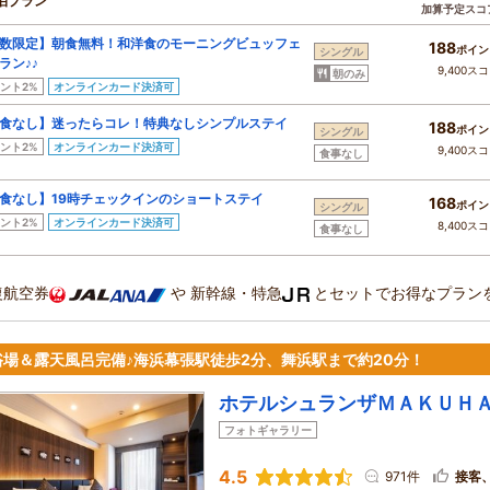
泊プラン
加算予定スコ
数限定】朝食無料！和洋食のモーニングビュッフェ
188
ポイン
シングル
ラン♪♪
9,400ス
朝のみ
ント2%
オンラインカード決済可
食なし】迷ったらコレ！特典なしシンプルステイ
188
ポイン
シングル
ント2%
オンラインカード決済可
9,400ス
食事なし
食なし】19時チェックインのショートステイ
168
ポイン
シングル
ント2%
オンラインカード決済可
8,400ス
食事なし
復航空券
や
新幹線・特急
とセットでお得なプラン
浴場＆露天風呂完備♪海浜幕張駅徒歩2分、舞浜駅まで約20分！
ホテルシュランザＭＡＫＵＨ
フォトギャラリー
4.5
971件
接客