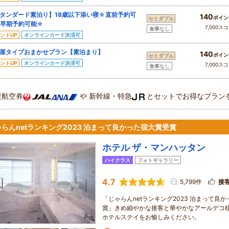
タンダード素泊り】18歳以下添い寝☆直前予約可
140
ポイン
セミダブル
早期予約可能☆
7,000ス
食事なし
ントUP
オンラインカード決済可
屋タイプおまかせプラン【素泊まり】
140
ポイン
セミダブル
ントUP
オンラインカード決済可
7,000ス
食事なし
復航空券
や
新幹線・特急
とセットでお得なプラン
らんnetランキング2023 泊まって良かった宿大賞受賞
ホテル ザ・マンハッタン
ハイクラス
フォトギャラリー
4.7
5,799件
接
「じゃらんnetランキング2023 泊まって良か
賞」きめ細やかな接客と華やかなアールデコ
ホテルステイをお愉しみください。