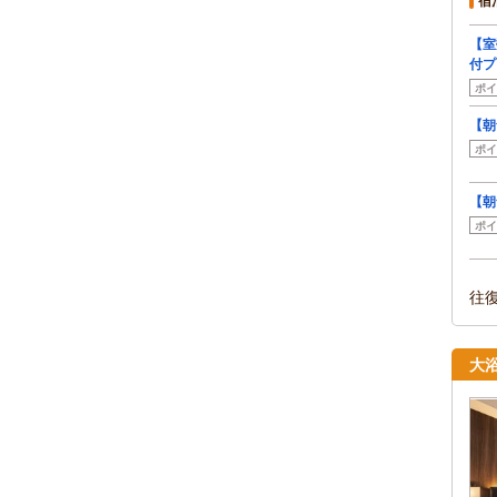
宿
【室
付プ
ポイ
【朝
ポイ
【朝
ポイ
往
大