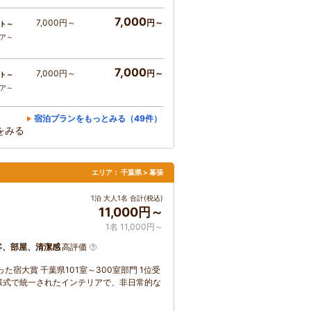
7,000
7,000円～
円～
ト～
コア～
7,000
7,000円～
円～
ト～
コア～
宿泊プランをもっとみる（49件）
をみる
エリア：
千葉県 > 幕張
1泊 大人1名 合計(税込)
11,000円～
1名 11,000円～
客、部屋、清潔感
高評価
った宿大賞 千葉県101室～300室部門 1位受
様式で統一されたインテリアで、非日常的な