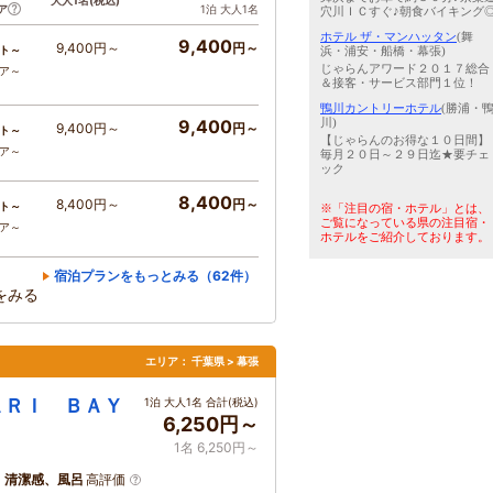
大人1名
(税込)
ア
1泊 大人1名
穴川ＩＣすぐ♪朝食バイキング
ホテル ザ・マンハッタン
(舞
9,400
9,400円～
円～
ト～
浜・浦安・船橋・幕張)
じゃらんアワード２０１７総合
コア～
＆接客・サービス部門１位！
鴨川カントリーホテル
(勝浦・
川)
9,400
9,400円～
円～
ト～
【じゃらんのお得な１０日間】
コア～
毎月２０日～２９日迄★要チェ
ック
8,400
8,400円～
円～
ト～
※「注目の宿・ホテル」とは、
ご覧になっている県の注目宿・
コア～
ホテルをご紹介しております。
宿泊プランをもっとみる（62件）
をみる
エリア：
千葉県 > 幕張
ＡＲＩ ＢＡＹ
1泊 大人1名 合計(税込)
6,250円～
1名 6,250円～
、清潔感、風呂
高評価