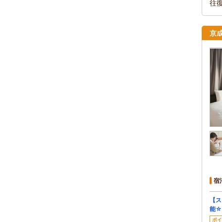
往
京
宿
【ス
能☆
ポイ