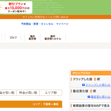
サイトのご利用方法
ヘルプ/問い合わせ
予約照会・変更・キャンセル
マイページ
海外
海外
ゴルフ
航空券
航空券+ホテル
0
クリップした宿とは
0
金が安い順
料金が高い順
エリア順
最近見た宿とは
エリア：
千葉県 > 幕張