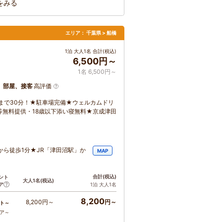
をみる
エリア：
千葉県 > 船橋
1泊 大人1名 合計(税込)
6,500円～
1名 6,500円～
、部屋、接客
高評価
まで30分！★駐車場完備★ウェルカムドリ
無料提供・18歳以下添い寝無料★京成津田
ら徒歩1分★JR「津田沼駅」か
MAP
合計
(税込)
ント
大人1名
(税込)
ア
1泊 大人1名
8,200
8,200円～
円～
ト～
コア～