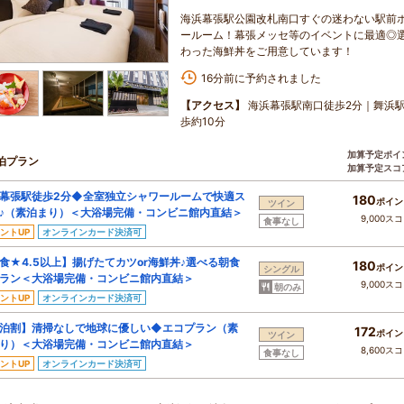
海浜幕張駅公園改札南口すぐの迷わない駅前
ールーム！幕張メッセ等のイベントに最適◎選
わった海鮮丼をご用意しています！
16分前に予約されました
【アクセス】
海浜幕張駅南口徒歩2分｜舞浜駅
歩約10分
加算予定ポイ
泊プラン
加算予定スコ
幕張駅徒歩2分◆全室独立シャワールームで快適ス
180
ポイン
ツイン
♪（素泊まり）＜大浴場完備・コンビニ館内直結＞
9,000ス
食事なし
ントUP
オンラインカード決済可
食★4.5以上】揚げたてカツor海鮮丼♪選べる朝食
180
ポイン
シングル
ラン＜大浴場完備・コンビニ館内直結＞
9,000ス
朝のみ
ントUP
オンラインカード決済可
泊割】清掃なしで地球に優しい◆エコプラン（素
172
ポイン
ツイン
り）＜大浴場完備・コンビニ館内直結＞
8,600ス
食事なし
ントUP
オンラインカード決済可