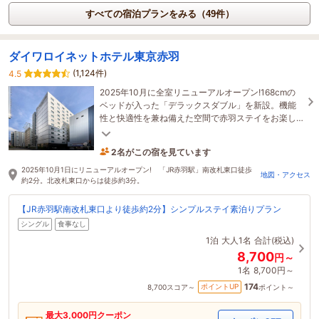
すべての宿泊プランをみる（49件）
ダイワロイネットホテル東京赤羽
(1,124件)
4.5
2025年10月に全室リニューアルオープン!168cmの
ベッドが入った「デラックスダブル」を新設。機能
性と快適性を兼ね備えた空間で赤羽ステイをお楽し
みくださいませ。
2名がこの宿を見ています
15分前に予約されました
2025年10月1日にリニューアルオープン! 「JR赤羽駅」南改札東口徒歩
地図・アクセス
約2分。北改札東口からは徒歩約3分。
【JR赤羽駅南改札東口より徒歩約2分】シンプルステイ素泊りプラン
シングル
食事なし
1泊
大人1名
合計(税込)
8,700
円～
1名
8,700円～
174
ポイントUP
8,700
スコア～
ポイント～
最大
3,000
円クーポン