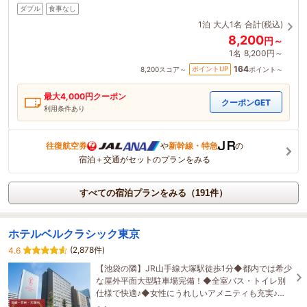
ダブル
食事なし
1泊
大人1名
合計(税込)
8,200
円～
1名
8,200円～
164
ポイントUP
8,200
スコア～
ポイント～
最大
4,000
円クーポン
クーポンGET
利用条件あり
往復航空券
や
新幹線・特急
の
宿泊＋交通がセットのプランをみる
すべての宿泊プランをみる（191件）
ホテルベルクラシック東京
(2,878件)
4.6
【池袋の隣】JR山手線大塚駅徒歩1分◆都内では希少
な屋外平面大型駐車場完備！◆全室バス・トイレ別
仕様で快適♪◆女性にうれしいアメニティも充実♪◆
ワンランク上のウェディングスホテルです♪