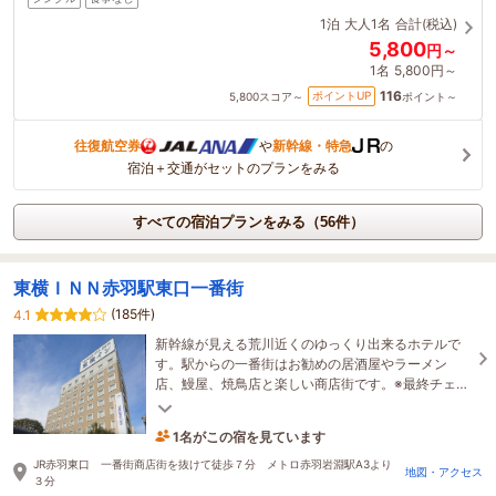
1泊
大人1名
合計(税込)
5,800
円～
1名
5,800円～
116
ポイントUP
5,800
スコア～
ポイント～
往復航空券
や
新幹線・特急
の
宿泊＋交通がセットのプランをみる
すべての宿泊プランをみる（56件）
東横ＩＮＮ赤羽駅東口一番街
(185件)
4.1
新幹線が見える荒川近くのゆっくり出来るホテルで
す。駅からの一番街はお勧めの居酒屋やラーメン
店、鰻屋、焼鳥店と楽しい商店街です。※最終チェッ
クイン時間は25:00になりますので、ご注意くださ
い。
1名がこの宿を見ています
23分前に予約されました
JR赤羽東口 一番街商店街を抜けて徒歩７分 メトロ赤羽岩淵駅A3より
地図・アクセス
３分