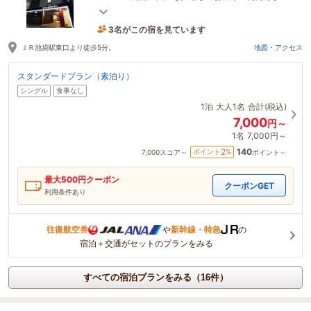
す！観光・ビジネスにどうぞご利用ください！
3名がこの宿を見ています
1時間前に予約されました
ＪＲ池袋駅東口より徒歩5分。
地図・アクセス
スタンダードプラン（素泊り）
シングル
食事なし
1泊
大人1名
合計(税込)
7,000
円～
1名
7,000円～
140
2
ポイント
%
7,000
スコア～
ポイント～
最大
500
円クーポン
クーポンGET
利用条件あり
往復航空券
や
新幹線・特急
の
宿泊＋交通がセットのプランをみる
すべての宿泊プランをみる（16件）