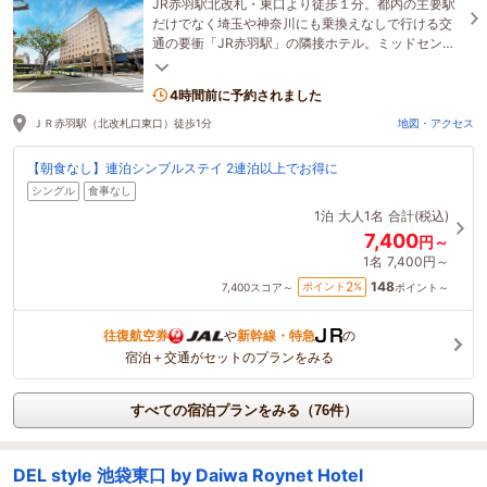
JR赤羽駅北改札・東口より徒歩１分。都内の主要駅
だけでなく埼玉や神奈川にも乗換えなしで行ける交
通の要衝「JR赤羽駅」の隣接ホテル。ミッドセンチ
ュリーデザインの懐かしくも居心地の良い空間で
す。
4時間前に予約されました
ＪＲ赤羽駅（北改札口東口）徒歩1分
地図・アクセス
【朝食なし】連泊シンプルステイ 2連泊以上でお得に
シングル
食事なし
1泊
大人1名
合計(税込)
7,400
円～
1名
7,400円～
148
2
ポイント
%
7,400
スコア～
ポイント～
往復航空券
や
新幹線・特急
の
宿泊＋交通がセットのプランをみる
すべての宿泊プランをみる（76件）
DEL style 池袋東口 by Daiwa Roynet Hotel