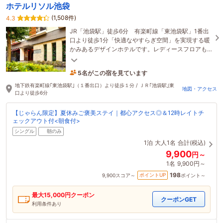
ホテルリソル池袋
(1,508件)
4.3
JR「池袋駅」徒歩6分 有楽町線「東池袋駅」1番出
口より徒歩1分「快適なやすらぎ空間」を実現する暖
かみあるデザインホテルです。レディースフロアも
あるので、女性のお客様も安心してご宿泊頂けます♪
5名がこの宿を見ています
41分前に予約されました
地下鉄有楽町線｢東池袋駅｣（１番出口）より徒歩１分 / ＪＲ｢池袋駅｣東
地図・アクセス
口より徒歩6分
【じゃらん限定】夏休みご褒美ステイ｜都心アクセス◎＆12時レイトチ
ェックアウト付<朝食付>
シングル
朝のみ
1泊
大人1名
合計(税込)
9,900
円～
1名
9,900円～
198
ポイントUP
9,900
スコア～
ポイント～
最大
15,000
円クーポン
クーポンGET
利用条件あり