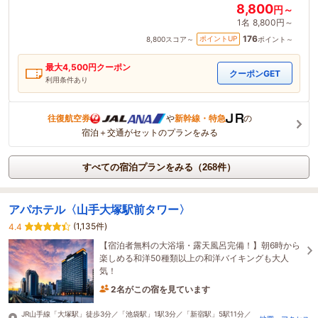
8,800
円～
1名
8,800円～
176
ポイントUP
8,800
スコア～
ポイント～
最大
4,500
円クーポン
クーポンGET
利用条件あり
往復航空券
や
新幹線・特急
の
宿泊＋交通がセットのプランをみる
すべての宿泊プランをみる（268件）
アパホテル〈山手大塚駅前タワー〉
(1,135件)
4.4
【宿泊者無料の大浴場・露天風呂完備！】朝6時から
楽しめる和洋50種類以上の和洋バイキングも大人
気！
2名がこの宿を見ています
1時間前に予約されました
JR山手線「大塚駅」徒歩3分／「池袋駅」1駅3分／「新宿駅」5駅11分／