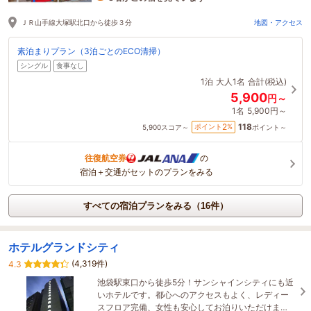
1時間前に予約されました
ＪＲ山手線大塚駅北口から徒歩３分
地図・アクセス
素泊まりプラン（3泊ごとのECO清掃）
シングル
食事なし
1泊
大人1名
合計(税込)
5,900
円～
1名
5,900円～
118
2
ポイント
%
5,900
スコア～
ポイント～
往復航空券
の
宿泊＋交通がセットのプランをみる
すべての宿泊プランをみる（16件）
ホテルグランドシティ
(4,319件)
4.3
池袋駅東口から徒歩5分！サンシャインシティにも近
いホテルです。都心へのアクセスもよく、レディー
スフロア完備、女性も安心してお泊りいただけま