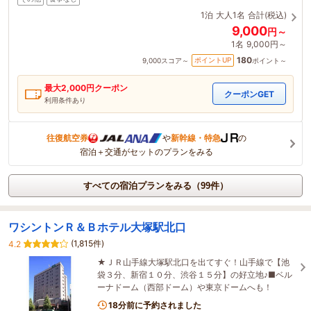
1泊
大人1名
合計(税込)
9,000
円～
1名
9,000円～
180
ポイントUP
9,000
スコア～
ポイント～
最大
2,000
円クーポン
クーポンGET
利用条件あり
往復航空券
や
新幹線・特急
の
宿泊＋交通がセットのプランをみる
すべての宿泊プランをみる（99件）
ワシントンＲ＆Ｂホテル大塚駅北口
(1,815件)
4.2
★ＪＲ山手線大塚駅北口を出てすぐ！山手線で【池
袋３分、新宿１０分、渋谷１５分】の好立地♪■ベル
ーナドーム（西部ドーム）や東京ドームへも！
18分前に予約されました