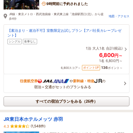
9時間前に予約されました
JR線・東京メトロ・西武池袋線・東武東上線「池袋駅西口(北)」から徒
地図・アクセス
歩4分
【素泊まり・連泊不可】室数限定お試しプラン【アパ社長カレープレゼ
ント】
シングル
食事なし
1泊
大人1名
合計(税込)
6,800
円～
1名
6,800円～
136
ポイントUP
6,800
スコア～
ポイント～
往復航空券
や
新幹線・特急
の
宿泊＋交通がセットのプランをみる
すべての宿泊プランをみる（26件）
JR東日本ホテルメッツ 赤羽
(1,548件)
4.3