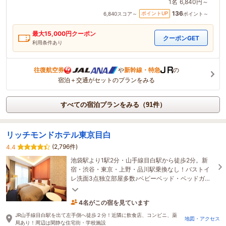
1名
6,840円～
136
ポイントUP
6,840
スコア～
ポイント～
最大
15,000
円クーポン
クーポンGET
利用条件あり
往復航空券
や
新幹線・特急
の
宿泊＋交通がセットのプランをみる
すべての宿泊プランをみる（91件）
リッチモンドホテル東京目白
(2,796件)
4.4
池袋駅より1駅2分・山手線目白駅から徒歩2分。新
宿・渋谷・東京・上野・品川駅乗換なし！バストイ
レ洗面3点独立部屋多数♪ベビーベッド・ベッドガー
ド無料(要予約)女性やご家族旅行におすすめの立地で
す♪
4名がこの宿を見ています
3時間前に予約されました
JR山手線目白駅を出て左手側へ徒歩２分！近隣に飲食店、コンビニ、薬
地図・アクセス
局あり！周辺は閑静な住宅街・学校施設