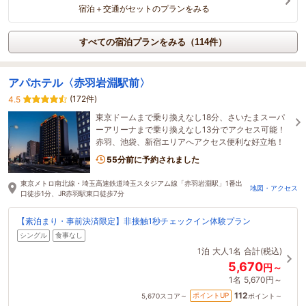
宿泊＋交通がセットのプランをみる
すべての宿泊プランをみる（114件）
アパホテル〈赤羽岩淵駅前〉
(172件)
4.5
東京ドームまで乗り換えなし18分、さいたまスーパ
ーアリーナまで乗り換えなし13分でアクセス可能！
赤羽、池袋、新宿エリアへアクセス便利な好立地！
55分前に予約されました
東京メトロ南北線・埼玉高速鉄道埼玉スタジアム線「赤羽岩淵駅」1番出
地図・アクセス
口徒歩1分、JR赤羽駅東口徒歩7分
【素泊まり・事前決済限定】非接触1秒チェックイン体験プラン
シングル
食事なし
1泊
大人1名
合計(税込)
5,670
円～
1名
5,670円～
112
ポイントUP
5,670
スコア～
ポイント～