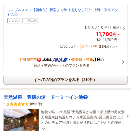
シンプルステイ【朝食付】新宿まで乗り換えなし7分！上野・東京アク
セス◎
シングル
朝のみ
1泊
大人1名
合計(税込)
11,700
円～
1名
11,700円～
234
ポイントUP
11,700
スコア～
ポイント～
往復航空券
や
新幹線・特急
の
宿泊＋交通がセットのプランをみる
すべての宿泊プランをみる（210件）
天然温泉 豊穣の湯 ドーミーイン池袋
(893件)
4.6
池袋で唯一の“黒湯”天然温泉が自慢！最上階の男女別
天然温泉は高温サウナ＆水風呂完備♪露天風呂にはと
とのいチェア完備！湯上がり処にはこだわりの漫画
2500冊！