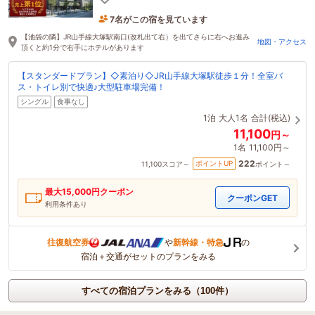
7名がこの宿を見ています
15分前に予約されました
【池袋の隣】JR山手線大塚駅南口(改札出て右）を出てさらに右へお進み
地図・アクセス
頂くと約1分で右手にホテルがあります
【スタンダードプラン】◇素泊り◇JR山手線大塚駅徒歩１分！全室バ
ス・トイレ別で快適♪大型駐車場完備！
シングル
食事なし
1泊
大人1名
合計(税込)
11,100
円～
1名
11,100円～
222
ポイントUP
11,100
スコア～
ポイント～
最大
15,000
円クーポン
クーポンGET
利用条件あり
往復航空券
や
新幹線・特急
の
宿泊＋交通がセットのプランをみる
すべての宿泊プランをみる（100件）