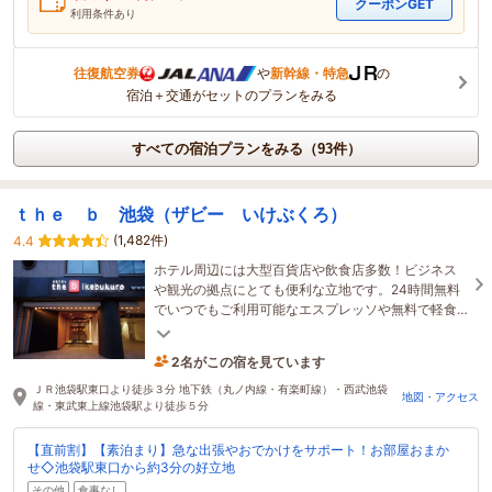
クーポンGET
利用条件あり
往復航空券
や
新幹線・特急
の
宿泊＋交通がセットのプランをみる
すべての宿泊プランをみる（93件）
ｔｈｅ ｂ 池袋（ザビー いけぶくろ）
(1,482件)
4.4
ホテル周辺には大型百貨店や飲食店多数！ビジネス
や観光の拠点にとても便利な立地です。24時間無料
でいつでもご利用可能なエスプレッソや無料で軽食
がもらえる“tottette（トッテッテ）”のサービス充
実！
2名がこの宿を見ています
8時間前に予約されました
ＪＲ池袋駅東口より徒歩３分 地下鉄（丸ノ内線・有楽町線）・西武池袋
地図・アクセス
線・東武東上線池袋駅より徒歩５分
【直前割】【素泊まり】急な出張やおでかけをサポート！お部屋おまか
せ◇池袋駅東口から約3分の好立地
その他
食事なし