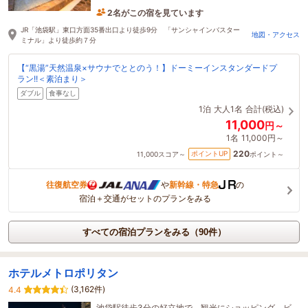
2名がこの宿を見ています
1時間前に予約されました
JR「池袋駅」東口方面35番出口より徒歩9分 「サンシャインバスター
地図・アクセス
ミナル」より徒歩約７分
【“黒湯”天然温泉×サウナでととのう！】ドーミーインスタンダードプ
ラン!!＜素泊まり＞
ダブル
食事なし
1泊
大人1名
合計(税込)
11,000
円～
1名
11,000円～
220
ポイントUP
11,000
スコア～
ポイント～
往復航空券
や
新幹線・特急
の
宿泊＋交通がセットのプランをみる
すべての宿泊プランをみる（90件）
ホテルメトロポリタン
(3,162件)
4.4
池袋駅徒歩3分の好立地で、観光にショッピング、ビ