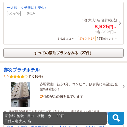
一人旅・女子旅にも安心♪
シングル
朝のみ
1泊
大人1名
合計(税込)
8,925
円～
1名
8,925円～
178
2
ポイント
%
8,925
スコア～
ポイント～
すべての宿泊プランをみる（27件）
赤羽プラザホテル
(1,016件)
3.9
赤羽駅南口徒歩1分。コンビニ、飲食街にも至近｡全
館WiFi対応！
1名がこの宿を見ています
たった今予約されました
JR赤羽駅南改札口を出て東口方面（右方向）へ。東本通り（片側２車線
地図・アクセス
の大通り）沿いにあります。
東京都
池袋・目白・板橋・赤…
90軒
日付未定
大人1名