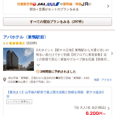
往復航空券
や
新幹線・特急
の
宿泊＋交通がセットのプランをみる
すべての宿泊プランをみる（297件）
アパホテル〈巣鴨駅前〉
(222件)
4.4
3大ポイント【駅チカ立地】巣鴨駅から大通り沿いの
明るい道だけですぐ到着【同フロアに客室多数】近
くの部屋で安心！家族やグループ旅を応援【朝食付
プランなら】3種の名物と60種の和洋ビュッフェで
活力補充
3時間前に予約されました
JR山手線「巣鴨駅」正面口から徒歩約2分■都営三田線「巣鴨駅」A4出
地図・アクセス
口目前■白山通り（国道17号線）沿い
【素泊まり】山手線の駅前で最上階大浴殿と快眠を堪能 駅チカ徒歩2
分
シングル
食事なし
1泊
大人1名
合計(税込)
6,200
円～