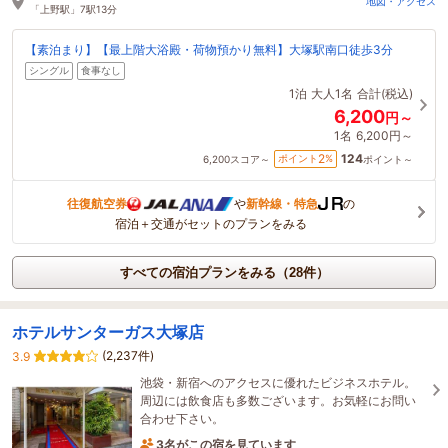
地図・アクセス
「上野駅」7駅13分
【素泊まり】【最上階大浴殿・荷物預かり無料】大塚駅南口徒歩3分
シングル
食事なし
1泊
大人1名
合計(税込)
6,200
円～
1名
6,200円～
124
2
ポイント
%
6,200
スコア～
ポイント～
往復航空券
や
新幹線・特急
の
宿泊＋交通がセットのプランをみる
すべての宿泊プランをみる（28件）
ホテルサンターガス大塚店
(2,237件)
3.9
池袋・新宿へのアクセスに優れたビジネスホテル。
周辺には飲食店も多数ございます。お気軽にお問い
合わせ下さい。
3名がこの宿を見ています