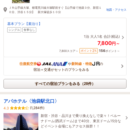
ＪＲ山手線大塚、都電荒川線大塚駅前すぐ【山手線で池袋３分、新宿１
地図・アクセス
０分、渋谷１５分】 新大塚徒歩１０分
基本プラン【素泊り】
シングル
食事なし
1泊
大人1名
合計(税込)
7,800
円～
156
2
ポイント
%
7,800
スコア～
ポイント～
往復航空券
や
新幹線・特急
の
宿泊＋交通がセットのプランをみる
すべての宿泊プランをみる（28件）
アパホテル〈池袋駅北口〉
(1,284件)
4.3
新宿・渋谷・品川まで乗り換えなしで楽々！ベルー
ナドーム(西武ドーム)まで40分、東京ドーム15分な
どイベント会場にもアクセス抜群！！