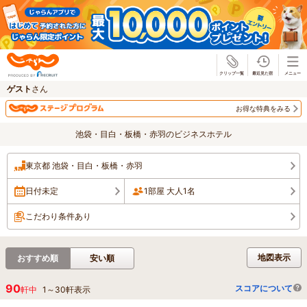
じゃらん
ゲスト
さん
お得な特典をみる
池袋・目白・板橋・赤羽のビジネスホテル
東京都 池袋・目白・板橋・赤羽
日付未定
1部屋 大人1名
こだわり条件あり
地図表示
おすすめ順
安い順
90
スコアについて
軒中
1
～
30
軒表示