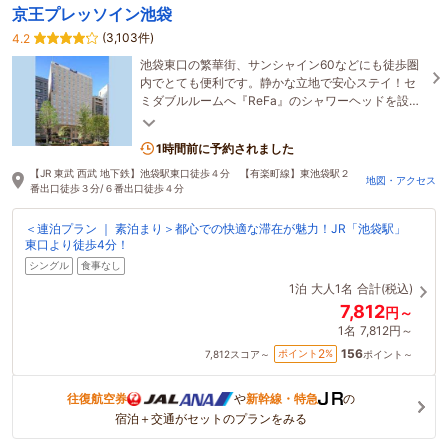
京王プレッソイン池袋
(3,103件)
4.2
池袋東口の繁華街、サンシャイン60などにも徒歩圏
内でとても便利です。静かな立地で安心ステイ！セ
ミダブルルームへ『ReFa』のシャワーヘッドを設
置！
1時間前に予約されました
【JR 東武 西武 地下鉄】池袋駅東口徒歩４分 【有楽町線】東池袋駅２
地図・アクセス
番出口徒歩３分/６番出口徒歩４分
＜連泊プラン ｜ 素泊まり＞都心での快適な滞在が魅力！JR「池袋駅」
東口より徒歩4分！
シングル
食事なし
1泊
大人1名
合計(税込)
7,812
円～
1名
7,812円～
156
2
ポイント
%
7,812
スコア～
ポイント～
往復航空券
や
新幹線・特急
の
宿泊＋交通がセットのプランをみる