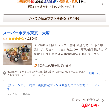
往復航空券
や
新幹線・特急
の
宿泊＋交通がセットのプランをみる
すべての宿泊プランをみる（113件）
スーパーホテル東京・大塚
(1,239件)
4.4
全室禁煙☆朝食ビュッフェ無料♪焼きたてパンもご用
意しております！ウェルカムバーも実施♪山手線JR大
塚駅より徒歩約２分★JR池袋駅から1駅♪周辺コンビ
ニは徒歩１分圏内！東京ドームにもアクセス良好♪
1名がこの宿を見ています
1時間前に予約されました
池袋駅から１駅！山手線*大塚駅【北口】から徒歩2分♪♪ドームまでのア
地図・アクセス
クセス◎スーパー・コンビニすぐ♪
【チェーンホテル特集】期間限定プラン★焼きたてパン朝食ビュッフェ
付
シングル
朝のみ
1泊
大人1名
合計(税込)
6,840
円～