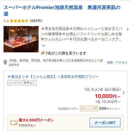
スーパーホテルPremier池袋天然温泉 奥湯河原美肌の
湯
(484件)
4.6
☆男女別天然温泉☆日替わりメニューと焼き立てパ
ンの健康朝食☆お酒もソフトドリンクも楽しめる無
料ウェルカムバー☆1日5点選べるオーガニックアメ
ニティ☆女性専用レディースフロア
7名がこの宿を見ています
1時間前に予約されました
JR3線、東武線、西武線、地下鉄3線が乗り入れる池袋駅20A出口より徒
地図・アクセス
歩約5分
☆素泊まり☆【じゃらん限定】＝直前割＆早期割プラン＝
シングル
食事なし
1泊
大人1名
合計(税込)
10,000
円～
1名
10,000円～
200
ポイントUP
10,000
スコア～
ポイント～
最大
4,000
円クーポン
クーポンGET
利用条件あり