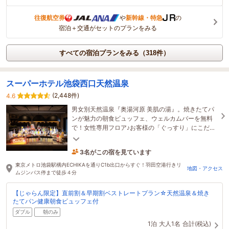
往復航空券
や
新幹線・特急
の
宿泊＋交通がセットのプランをみる
すべての宿泊プランをみる（318件）
スーパーホテル池袋西口天然温泉
(2,448件)
4.6
男女別天然温泉『奥湯河原 美肌の湯』。焼きたてパ
ンが魅力の朝食ビュッフェ、ウェルカムバーを無料
で！女性専用フロア♪お客様の「ぐっすり」にこだわ
ったホテルです。全室禁煙。
3名がこの宿を見ています
37分前に予約されました
東京メトロ池袋駅構内ECHIKAを通りC1b出口からすぐ！羽田空港行きリ
地図・アクセス
ムジンバス停まで徒歩４分
【じゃらん限定】直前割＆早期割ベストレートプラン☆天然温泉＆焼き
たてパン健康朝食ビュッフェ付
ダブル
朝のみ
1泊
大人1名
合計(税込)