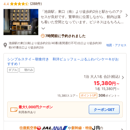
(288件)
4.4
「池袋駅」東口（南）より徒歩約2分と駅からのアク
セスが良好です。繁華街に位置しながら、館内は落
ち着いた空間となっています。ビジネスはもちろん
観光の拠点に、ぜひご利用ください。
7時間前に予約されました
池袋駅の東口(南)より徒歩約2分/40番(夜間通行不可)出口より徒歩約30
地図・アクセス
秒/41番出口より徒歩約2分
シンプルステイ～朝食付き 和洋ビュッフェ～ぷるふわパンケーキがお
すすめ！
ダブル
朝のみ
1泊
大人1名
合計(税込)
15,380
円～
1名
15,380円～
306
ポイントUP
15,380
スコア～
ポイント～
最大
1,000
円クーポン
クーポンGET
利用条件あり
往復航空券
や
新幹線・特急
の