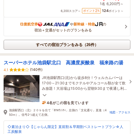
1名
6,200円～
124
2
ポイント
%
6,200
スコア～
ポイント～
往復航空券
や
新幹線・特急
の
宿泊＋交通がセットのプランをみる
すべての宿泊プランをみる（26件）
スーパーホテル池袋駅北口 高濃度炭酸泉 福来路の湯
(140件)
4.1
JR池袋駅西口(北)から徒歩8分！ウェルカムバーは
17:00～21:30までモクテルやアルコール類が全て飲
み放題！大浴場は15:00から翌朝9:30まで夜通し利用
可！
4名がこの宿を見ています
11分前に予約されました
池袋駅西口（北）２０ｂを出て「ﾎﾃﾙｻﾝｼﾃｨ」左側の「文化通り」直進（4
地図・アクセス
50ｍ）。信号2つ超えて左側。
◇素泊まり◇【じゃらん限定】直前割＆早期割ベストレートプラン☆人
工炭酸泉