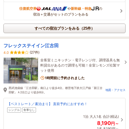
往復航空券
や
新幹線・特急
の
宿泊＋交通がセットのプランをみる
すべての宿泊プランをみる（25件）
フレックステイイン江古田
(27件)
4.0
全客室ミニキッチン・電子レンジ付、調理器具も無
料貸出があるので調理も可能！全室シモンズ社製マ
ット使用
1時間前に予約されました
西武池袋線「江古田駅」南口より徒歩4分。都営地下鉄大江戸線「新江古
地図・アクセス
田駅」Ａ2出口より徒歩8分。
【ベストレート／素泊まり】 直前予約におすすめ！
シングル
食事なし
1泊
大人1名
合計(税込)
8,190
円～
1名
8,190円～