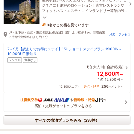
ジネスにも絶好のロケーション！直営レストランや
フィットネス・エステ・コインランドリー等館内設
備も充実。長期ステイにも最適のハイクラスホテ
ル。
3名がこの宿を見ています
11時間前に予約されました
JR・地下鉄・西武・東武各線池袋駅西口（南）より徒歩３分、首都高速
地図・アクセス
５号線北池袋出口より約７分。
7～9月【訳ありでお得にステイ】15Hショートステイプラン 19:00IN～
10:00OUT 素泊り
シングル
食事なし
1泊
大人1名
合計(税込)
12,800
円～
1名
12,800円～
256
ポイントUP
12,800
スコア～
ポイント～
往復航空券
や
新幹線・特急
の
宿泊＋交通がセットのプランをみる
すべての宿泊プランをみる（298件）