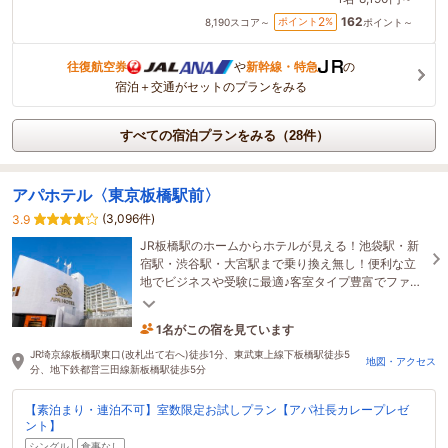
162
2
ポイント
%
8,190
スコア～
ポイント～
往復航空券
や
新幹線・特急
の
宿泊＋交通がセットのプランをみる
すべての宿泊プランをみる（28件）
アパホテル〈東京板橋駅前〉
(3,096件)
3.9
JR板橋駅のホームからホテルが見える！池袋駅・新
宿駅・渋谷駅・大宮駅まで乗り換え無し！便利な立
地でビジネスや受験に最適♪客室タイプ豊富でファミ
リーやグループ利用にもおすすめ！
1名がこの宿を見ています
21分前に予約されました
JR埼京線板橋駅東口(改札出て右へ)徒歩1分、東武東上線下板橋駅徒歩5
地図・アクセス
分、地下鉄都営三田線新板橋駅徒歩5分
【素泊まり・連泊不可】室数限定お試しプラン【アパ社長カレープレゼ
ント】
シングル
食事なし