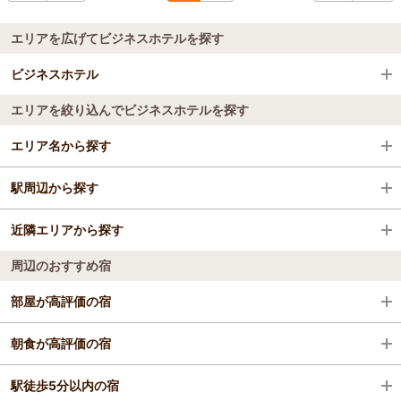
エリアを広げてビジネスホテルを探す
ビジネスホテル
エリアを絞り込んでビジネスホテルを探す
全国のビジネスホテル
エリア名から探す
東京都
駅周辺から探す
青梅
近隣エリアから探す
羽村駅
周辺のおすすめ宿
小作駅
銀座・日本橋・東京駅周辺
部屋が高評価の宿
河辺駅
お茶の水・湯島・九段・後楽園・東京ドーム
東京ベイ有明ワシントンホテル
朝食が高評価の宿
秋川駅
六本木・麻布・赤坂・青山
東京ベイ有明ワシントンホテル
駅徒歩5分以内の宿
京急ＥＸイン 羽田イノベーションシティ
お台場・汐留・新橋・品川