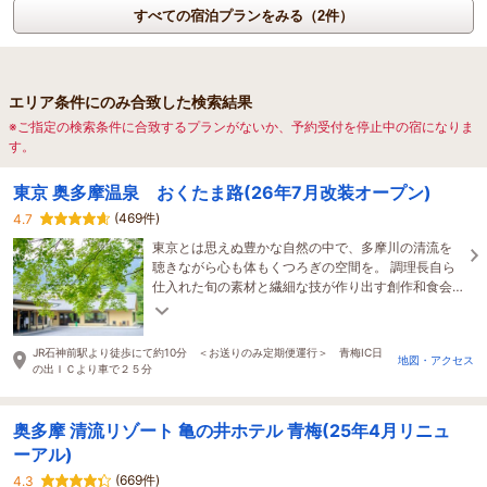
すべての宿泊プランをみる（2件）
エリア条件にのみ合致した検索結果
※ご指定の検索条件に合致するプランがないか、予約受付を停止中の宿になりま
す。
東京 奥多摩温泉 おくたま路(26年7月改装オープン)
(469件)
4.7
東京とは思えぬ豊かな自然の中で、多摩川の清流を
聴きながら心も体もくつろぎの空間を。 調理長自ら
仕入れた旬の素材と繊細な技が作り出す創作和食会
席料理をご堪能ください！
JR石神前駅より徒歩にて約10分 ＜お送りのみ定期便運行＞ 青梅IC日
地図・アクセス
の出ＩＣより車で２５分
奥多摩 清流リゾート 亀の井ホテル 青梅(25年4月リニュ
ーアル)
(669件)
4.3