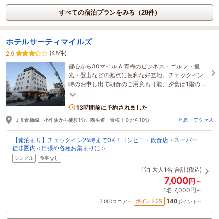
すべての宿泊プランをみる（28件）
ホテルサーティマイルズ
(48件)
2.9
都心から30マイル☆青梅のビジネス・ゴルフ・観
光・登山などの拠点に便利な好立地。チェックイン
時のお申し出で朝食のご用意も可能、夕食は1階の居
酒屋をご利用頂けます♪コンビニ徒歩1分、長期滞在
も歓迎！
13時間前に予約されました
ＪＲ青梅線・小作駅から徒歩1分、圏央道・青梅ＩＣから10分
地図・アクセス
【素泊まり】チェックイン25時までOK！コンビニ・飲食店・スーパー
徒歩圏内＜出張や各種お集まりに＞
シングル
食事なし
1泊
大人1名
合計(税込)
7,000
円～
1名
7,000円～
140
2
ポイント
%
7,000
スコア～
ポイント～