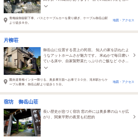
上がり、ゆったりとした時間をお過ごしください。
青梅線御嶽駅下車、バスとケーブルカーを乗り継ぎ、ケーブル御岳山駅
地図・アクセス
より徒歩８分。
片柳荘
御岳山に位置する雲上の民宿。 知人の家を訪ねたよ
うなアットホームさが魅力です。 米ぬかで毎日磨い
ている床や、自家製野菜たっぷりのご飯など 小さな
自慢がたくさんある、ほっとできるお宿です。
圏央道青梅インター降りる、奥多摩方面へお車で３０分、滝本駅からケ
地図・アクセス
ーブル乗車、御岳山駅より徒歩１５分。
宿坊 御岳山荘
長い歴史が息づく宿坊 窓の外には奥多摩の山々が広
がり、関東平野の夜景も幻想的