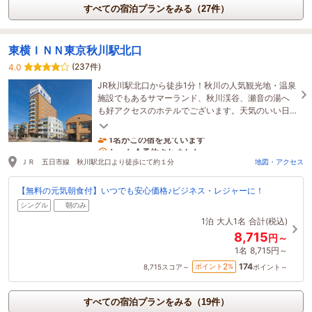
すべての宿泊プランをみる（27件）
東横ＩＮＮ東京秋川駅北口
(237件)
4.0
JR秋川駅北口から徒歩1分！秋川の人気観光地・温泉
施設でもあるサマーランド、秋川渓谷、瀬音の湯へ
も好アクセスのホテルでございます。天気のいい日
は、上層階のお部屋から富士山も見れます♪
1名がこの宿を見ています
たった今予約されました
ＪＲ 五日市線 秋川駅北口より徒歩にて約１分
地図・アクセス
【無料の元気朝食付】いつでも安心価格♪ビジネス・レジャーに！
シングル
朝のみ
1泊
大人1名
合計(税込)
8,715
円～
1名
8,715円～
174
2
ポイント
%
8,715
スコア～
ポイント～
すべての宿泊プランをみる（19件）