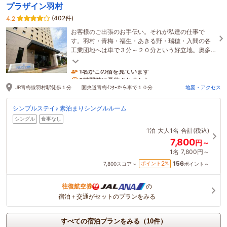
プラザイン羽村
(402件)
4.2
お客様のご出張のお手伝い。それが私達の仕事で
す。羽村・青梅・福生・あきる野・瑞穂・入間の各
工業団地へは車で３分～２０分という好立地。奥多
摩観光の拠点としても最適。是非ご利用くださ
い。
1名がこの宿を見ています
2時間前に予約されました
JR青梅線羽村駅徒歩１分 圏央道青梅ｲﾝﾀｰから車で１０分
地図・アクセス
シンプルステイ♪ 素泊まりシングルルーム
シングル
食事なし
1泊
大人1名
合計(税込)
7,800
円～
1名
7,800円～
156
2
ポイント
%
7,800
スコア～
ポイント～
往復航空券
の
宿泊＋交通がセットのプランをみる
すべての宿泊プランをみる（10件）