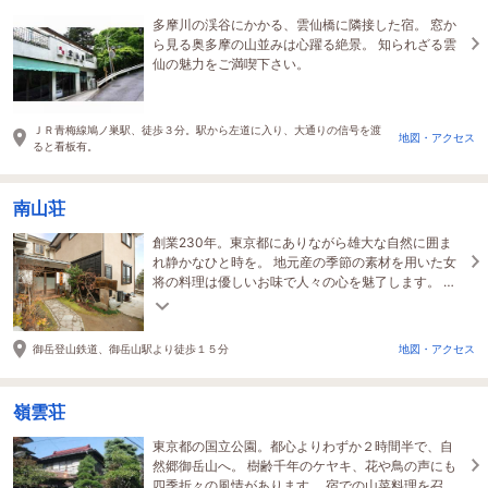
多摩川の渓谷にかかる、雲仙橋に隣接した宿。 窓か
ら見る奥多摩の山並みは心躍る絶景。 知られざる雲
仙の魅力をご満喫下さい。
ＪＲ青梅線鳩ノ巣駅、徒歩３分。駅から左道に入り、大通りの信号を渡
地図・アクセス
ると看板有。
南山荘
創業230年。東京都にありながら雄大な自然に囲ま
れ静かなひと時を。 地元産の季節の素材を用いた女
将の料理は優しいお味で人々の心を魅了します。 標
高1,000ｍの展望風呂は御岳山の滝の水を使用。
御岳登山鉄道、御岳山駅より徒歩１５分
地図・アクセス
嶺雲荘
東京都の国立公園。都心よりわずか２時間半で、自
然郷御岳山へ。 樹齢千年のケヤキ、花や鳥の声にも
四季折々の風情があります。 宿での山菜料理を召し