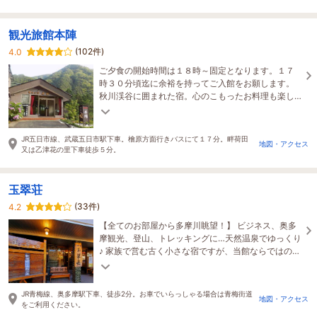
観光旅館本陣
(102件)
4.0
ご夕食の開始時間は１８時～固定となります。１７
時３０分頃迄に余裕を持ってご入館をお願します。
秋川渓谷に囲まれた宿。心のこもったお料理も楽し
みの一つ。お風呂は２４時間入浴可。小学生以上宿
泊可
JR五日市線、武蔵五日市駅下車。檜原方面行きバスにて１７分。畔荷田
地図・アクセス
又は乙津花の里下車徒歩５分。
玉翠荘
(33件)
4.2
【全てのお部屋から多摩川眺望！】 ビジネス、奥多
摩観光、登山、トレッキングに…天然温泉でゆっくり
♪ 家族で営む古く小さな宿ですが、当館ならではのお
もてなしでお客様をお迎えいたします。
JR青梅線、奥多摩駅下車、徒歩2分。お車でいらっしゃる場合は青梅街道
地図・アクセス
をご利用ください。