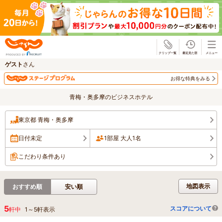
じゃらん
ゲスト
さん
お得な特典をみる
青梅・奥多摩のビジネスホテル
東京都 青梅・奥多摩
日付未定
1部屋 大人1名
こだわり条件あり
地図表示
おすすめ順
安い順
5
スコアについて
軒中
1
～
5
軒表示