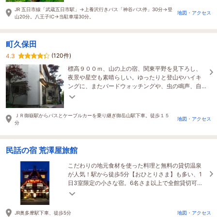
JR 五日市線「武蔵五日市駅」→上養沢行きバス「神谷バス停」30分→登
地図・アクセス
山20分。八王子IC→当駐車場30分。
町久保田
(120件)
4.3
標高９００ｍ、山の上の宿、関東平野を見下ろし、
夜景や星空も素晴らしい。ゆったりと登山やハイキ
ングに、またバードウォッチングや、虫の鳴声、自
然の音を聞くなど楽しみも色々。外を眺めての風呂
もよし
ＪＲ御嶽駅からバスとケーブルカーを乗り継ぎ御岳山駅下車。徒歩１５
地図・アクセス
分
民話の宿 荒澤屋旅館
こだわりの地元食材を使った料理と無料の貸切温泉
が人気！駅から徒歩5分【おひとりさま】も多い、1
日3室限定の小さな宿。6名さま以上で全館貸切可
（お電話ください）。2026.7/26近隣でホタル見れて
ます！
JR奥多摩駅下車、徒歩5分
地図・アクセス