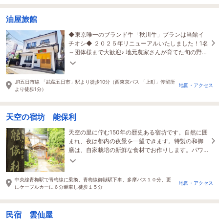
油屋旅館
◆東京唯一のブランド牛「秋川牛」プランは当館イ
チオシ◆ ２０２５年リニューアルいたしました！1名
～団体様まで大歓迎♪ 地元農家さんが育てた旬の野
菜、老舗の生産者から取り寄せた濃厚醤油などを使
用
JR五日市線 「武蔵五日市」駅より徒歩10分（西東京バス 「上町」停留所
地図・アクセス
より徒歩1分）
天空の宿坊 能保利
天空の里に佇む150年の歴史ある宿坊です。自然に囲
まれ、夜は都内の夜景を一望できます。特製の和御
膳は、自家栽培の新鮮な食材でお作りします。パワ
ースポット・冬のトレッキングの拠点にも。
中央線青梅駅で青梅線に乗換、青梅線御嶽駅下車、多摩バス１０分、更
地図・アクセス
にケーブルカーに６分乗車し徒歩１５分
民宿 雲仙屋