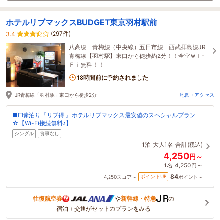
ホテルリブマックスBUDGET東京羽村駅前
(297件)
3.4
八高線 青梅線（中央線）五日市線 西武拝島線JR
青梅線【羽村駅】東口から徒歩約2分！！全室Ｗｉ-
Ｆｉ無料！！
18時間前に予約されました
JR青梅線「羽村駅」東口から徒歩2分
地図・アクセス
■□素泊り『リブ得 』ホテルリブマックス最安値のスペシャルプラン
☆【Wi-Fi接続無料♪】
シングル
食事なし
1泊
大人1名
合計(税込)
4,250
円～
1名
4,250円～
84
ポイントUP
4,250
スコア～
ポイント～
往復航空券
や
新幹線・特急
の
宿泊＋交通がセットのプランをみる