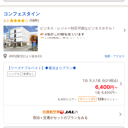
コンフェスタイン
(18件)
4.0
ビジネス・レジャー対応可能なビジネスホテル！
2名がこの宿を見ています
14時間前に予約されました
JR河辺駅北口より徒歩2分
地図・アクセス
【リーズナブルベスト】◆素泊まりプラン◆
シングル
食事なし
1泊
大人1名
合計(税込)
6,400
円～
1名
6,400円～
128
2
ポイント
%
6,400
スコア～
ポイント～
往復航空券
の
宿泊＋交通がセットのプランをみる