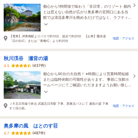
都心から1時間強で味わう「非日常」のリゾート 都内
とは思えない自然が広がり奥多摩の玄関口にある当
館では清流多摩川を眺めるだけではなく、ラフティ
ングや釣りなど様々なアクティビティも楽しめま
す。
【電車】JR青梅駅よりバスで約10分、徒歩で約20分 【お車】圏央道
地図・アクセス
「日の出IC」または「青梅IC」より約20分
秋川渓谷 瀬音の湯
(437件)
4.5
都心から90分の大自然！ ※時期により営業時間短縮
または臨時休館の可能性があります。 事前に当館ホ
ームページにてご確認いただきますようお願い致し
ます。
ＪＲ五日市線で終点 武蔵五日市駅 下車、西東京バスにて 瀬音の湯 下車
地図・アクセス
すぐ目の前。
奥多摩の風 はとのす荘
(487件)
4.7