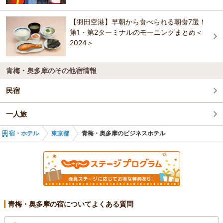
京急ＥＸイン東銀座
産
ハートンホテル東品川（品川シーサイド）
【羽田空港】早朝から食べられる朝食7選！
京急ＥＸイン東銀座
ハートンホテル東品川（品川シーサイド）
第1・第2ターミナルのモーニングまとめ＜
2024＞
ファーイーストビレッジホテル東京有明
青梅・奥多摩のその他宿情報
民宿
一人旅
宿・ホテル
東京都
青梅・奥多摩のビジネスホテル
青梅・奥多摩の宿についてよくある質問