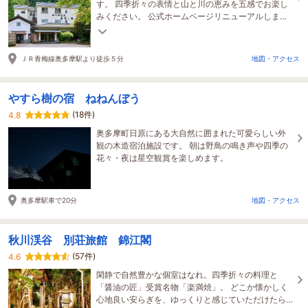
す。 四季折々の表情と山と川の恵みを五感でお楽し
みください。 公式ホームページリニューアルしまし
た。
ＪＲ青梅線奥多摩駅より徒歩５分
地図・アクセス
やすら樹の宿 ねねんぼう
(18件)
4.8
奥多摩町日原にある大自然に囲まれた可愛らしい外
観の木造宿泊施設です。 朝は野鳥の鳴き声や四季の
花々・夜は星空観賞を楽しめます。
奥多摩駅車で20分
地図・アクセス
秋川渓谷 別荘旅館 錦江閣
(57件)
4.6
閑静で自然豊かな個室はなれ。四季折々の料理と
「醤油の匠」受賞名物「楽満焼」。 どこか懐かしく
心地良い安らぎを、ゆっくりと感じていただけたら