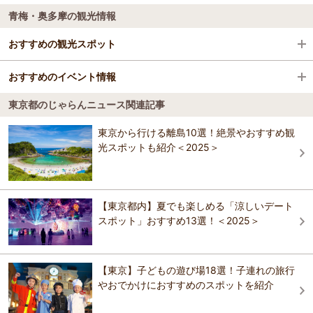
青梅・奥多摩の観光情報
東京ベイ有明ワシントンホテル
京急ＥＸイン 羽田イノベーションシティ
上野・浅草・両国
京急ＥＸイン羽田[天空橋駅前Ａ２出口徒歩３分]
おすすめの観光スポット
京急ＥＸイン 羽田イノベーションシティ
池袋・目白・板橋・赤羽
京急ＥＸイン羽田[天空橋駅前Ａ２出口徒歩３分]
ホテルトラスティ東京ベイサイド
おすすめのイベント情報
南沢あじさい山
4.1
新宿・中野・杉並・吉祥寺
京急ＥＸイン羽田[天空橋駅前Ａ２出口徒歩３分]
東京都のじゃらんニュース関連記事
ホテルトラスティ東京ベイサイド
毎年梅雨の時期になると、南沢林道の南沢あじさい山にはおよそ500ｍ
第49回奥多摩納涼花火大会
京王プラザホテル
にも渡って林道沿いにピンクやブルーなどの鮮やかな色に染まった約
“山のふるさと花火大会”をテーマに、「奥多摩納涼花火大会」が開催さ
渋谷・目黒・世田谷
東京から行ける離島10選！絶景やおすすめ観
10000株のあじさいが咲き乱れます。 植物 アジサイ ６月下旬?７月上
れます。有志の実行委員会により、昭和53年（1978年）から継続開催
ホテルトラスティ東京ベイサイド
旬
光スポットも紹介＜2025＞
京王プラザホテル
されており、2026年で49回を迎えます。スターマインなど、4号玉を
東京ドームホテル
蒲田・大森・羽田周辺
含む約1000発の花火が、愛宕山山頂より打ち上げられます。奥多摩の
おすすめの観光スポットガイドを見る
山々に花火の音が反響し、迫力満点の花火を楽しめます。奥多摩駅前
京王プラザホテル
から眺めることができますが、有料観覧席からの観覧もおすすめで
東京ドームホテル
葛飾・江戸川・江東
ホテルベルクラシック東京
す。当日と翌日は、奥氷川神社と羽黒三田神社の例大祭が開催され、
【東京都内】夏でも楽しめる「涼しいデート
奥氷川神社からは獅子舞や神輿、羽黒三田神社からはお囃子が繰り出
スポット」おすすめ13選！＜2025＞
東京ドームホテル
八王子・立川・町田・府中・調布
すほか、露店も並びます。 ※打ち上げ数：1000発、昨年度1000発
ホテルベルクラシック東京
観客数：1万3000人、昨年度1万3000人
ヴィラフォンテーヌ グランド 東京有明｜住友不動
産
伊豆七島・小笠原
おすすめのイベント情報ガイドを見る
ホテルベルクラシック東京
【東京】子どもの遊び場18選！子連れの旅行
ヴィラフォンテーヌ グランド 東京有明｜住友不動
京急ＥＸイン東銀座
やおでかけにおすすめのスポットを紹介
産
ヴィラフォンテーヌ グランド 東京有明｜住友不動