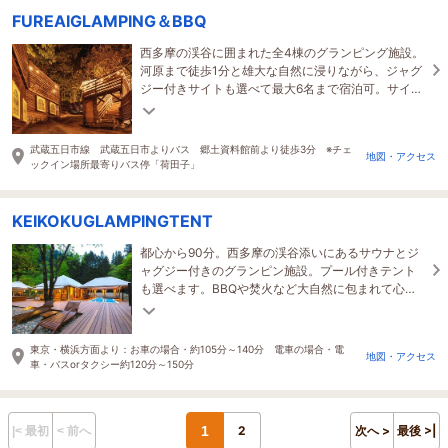
FUREAIGLAMPING＆BBQ
西多摩の渓谷に囲まれた全4棟のグランピング施設。
河原まで徒歩1分と雄大な自然に浸りながら、ジャグ
ジー付きサイトも選べて最大6名まで宿泊可。サイト
内でのBBQや、オプションで楽しめるサウナも魅
力。
武蔵五日市線 武蔵五日市よりバス 郷土資料館前より徒歩3分 ※チェ
地図・アクセス
ックイン場所最寄りバス停「荷田子」
KEIKOKUGLAMPINGTENT
都心から90分。西多摩の渓谷添いにあるサウナとジ
ャグジー付きのグランピン施設。プール付きテント
も選べます。BBQや焚火など大自然に包まれて心か
らくつろげるプライベートな時間をお過ごしくださ
い。
東京・横浜方面より：お車の場合・約105分～140分 電車の場合・電
地図・アクセス
車・バスorタクシー約120分～150分
1
2
次へ >
最後 >|
|< 最初
< 前へ