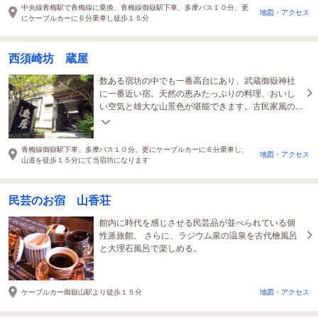
中央線青梅駅で青梅線に乗換、青梅線御嶽駅下車、多摩バス１０分、更
地図・アクセス
にケーブルカーに６分乗車し徒歩１５分
西須崎坊 蔵屋
数ある宿坊の中でも一番高台にあり、武蔵御嶽神社
に一番近い宿。天然の恵みたっぷりの料理、おいし
い空気と雄大な山景色が堪能できます。古民家風の
ほっこり落ち着く空間で日々の疲れを癒してくださ
い。
青梅線御嶽駅下車、多摩バス１０分、更にケーブルカーに６分乗車し、
地図・アクセス
山道を徒歩１５分にて当宿坊になります
民芸のお宿 山香荘
館内に時代を感じさせる民芸品が並べられている個
性派旅館。 さらに、ラジウム泉の温泉を古代檜風呂
と大理石風呂で楽しめる。
ケーブルカー御嶽山駅より徒歩１５分
地図・アクセス