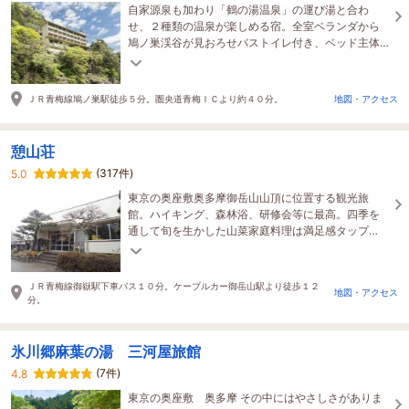
自家源泉も加わり「鶴の湯温泉」の運び湯と合わ
せ、２種類の温泉が楽しめる宿。全室ベランダから
鳩ノ巣渓谷が見おろせバストイレ付き、ベッド主体
のお部屋です。ご夕食はイタリアンフルコース。
【全室禁煙】
ＪＲ青梅線鳩ノ巣駅徒歩５分。圏央道青梅ＩＣより約４０分。
地図・アクセス
憩山荘
(317件)
5.0
東京の奥座敷奥多摩御岳山山頂に位置する観光旅
館。ハイキング、森林浴、研修会等に最高。四季を
通して旬を生かした山菜家庭料理は満足感タップ
リ。客室から望む大東京の夜景も楽しめる。
ＪＲ青梅線御嶽駅下車バス１０分。ケーブルカー御岳山駅より徒歩１２
地図・アクセス
分。
氷川郷麻葉の湯 三河屋旅館
(7件)
4.8
東京の奥座敷 奥多摩 その中にはやさしさがありま