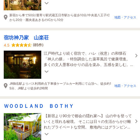
幸いです。
新宿から車で50分/最寄り駅武蔵五日市駅から徒歩10分/中央道八王子IC
地図・アクセス
から20分・圏央道あきるのICから10分
宿坊神乃家 山楽荘
(85件)
4.5
江戸時代より続く宿坊で、ハレ（祝意）の和懐石
「神人の膳」・特別調合した薬草風呂で健康増進。
多くの文人墨客ゆかりの品を楽み、五感を楽しむ。
山草が咲き誇る野草園も有http://mitakesan-
raku.com
JR御岳駅よりバス利用終点下車後ケーブルカー利用にて山頂へ、徒歩約1
地図・アクセス
5分、JR駅より徒歩約2時間
ＷＯＯＤＬＡＮＤ ＢＯＴＨＹ
【新宿より90分で都会の隠れ家へ】 山の中を登って
いくと現れる秘境。 そこには日々の生活からかけ離
れたプライベートな空間。 敷地内にはグランピング
と古民家が各施設貸切でお楽しみいただけます。