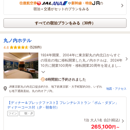
往復航空券
や
新幹線・特急
の
宿泊＋交通がセットのプランをみる
すべての宿泊プランをみる（30件）
丸ノ内ホテル
(526件)
4.6
1924年開業、2004年に東京駅丸の内北口からすぐ
の現在の地に移転開業した丸ノ内ホテルは、2024年
10月に開業100周年・移転開業20周年を迎えまし
た。これからもここ東京・丸の内で皆様をお迎えい
たします。
2名がこの宿を見ています
6時間前に予約されました
JR東京駅丸の内北口徒歩約1分、地下鉄東京駅・大手町駅約3分。いずれ
地図・アクセス
も地下通路直結。丸の内オアゾ内。
【ディナー＆ブレックファスト】フレンチレストラン「ポム・ダダン」
ディナーコース付（夕・朝食付）
ツイン
朝・夕
1泊
大人1名
合計(税込)
265,100
円～