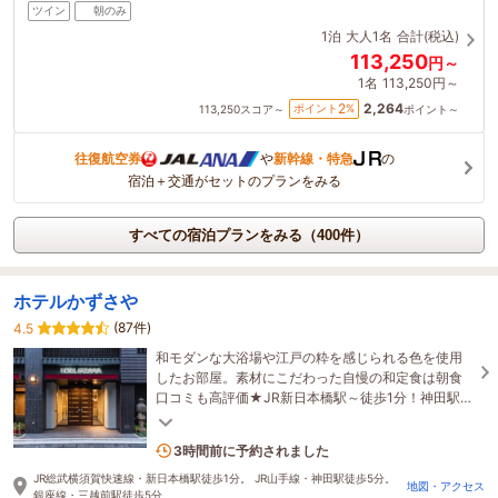
ツイン
朝のみ
1泊
大人1名
合計(税込)
113,250
円～
1名
113,250円～
2,264
2
ポイント
%
113,250
スコア～
ポイント～
往復航空券
や
新幹線・特急
の
宿泊＋交通がセットのプランをみる
すべての宿泊プランをみる（400件）
ホテルかずさや
(87件)
4.5
和モダンな大浴場や江戸の粋を感じられる色を使用
したお部屋。素材にこだわった自慢の和定食は朝食
口コミも高評価★JR新日本橋駅～徒歩1分！神田駅/
三越前駅/小伝馬町駅～徒歩5分とアクセスも抜
群！！
1名がこの宿を見ています
3時間前に予約されました
JR総武横須賀快速線・新日本橋駅徒歩1分。 JR山手線・神田駅徒歩5分。
地図・アクセス
銀座線・三越前駅徒歩5分。