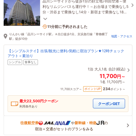
品川シーサイドから徒歩1分の好立地♪羽田空港～便
利なリムジンバスも運行中！～お台場まで乗換なし5
分・渋谷まで乗換なし14分・新宿まで乗換なし18
分・舞浜まで約22分～
6名がこの宿を見ています
11分前に予約されました
りんかい線「品川シーサイド駅」Ａ出口徒歩1分。京浜急行線「青物横丁
地図・アクセス
駅」徒歩10分
【シンプルステイ】出張/観光に便利♪気軽に宿泊プラン★12時チェック
アウト＜素泊り
シングル
食事なし
1泊
大人1名
合計(税込)
11,700
円～
1名
11,700円～
234
ポイントUP
11,700
スコア～
ポイント～
最大
22,500
円クーポン
クーポンGET
利用条件あり
往復航空券
や
新幹線・特急
の
宿泊＋交通がセットのプランをみる