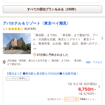
すべての宿泊プランをみる（158件）
アパホテル＆リゾート〈東京ベイ潮見〉
(8,914件)
4.3
「舞浜駅」まで9分、「東京駅」まで最短7分、プー
ル・大浴殿を完備。東京ビッグサイト、東京ドー
ム、豊洲市場、お台場、横浜、品川、新宿へのアク
セスも抜群。一人旅にも観光にも最適☆
7名がこの宿を見ています
37分前に予約されました
JR京葉線「潮見駅」東口から右手正面（「舞浜駅」まで9分、「東京駅」
地図・アクセス
まで最短7分）
【素泊まり】■舞浜駅も東京駅も10分以内■大浴殿完備！
シングル
食事なし
1泊
大人1名
合計(税込)
6,750
円～
1名
6,750円～
134
2
ポイント
%
6,750
スコア～
ポイント～