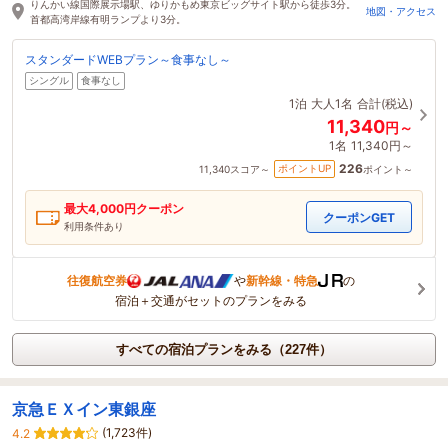
りんかい線国際展示場駅、ゆりかもめ東京ビッグサイト駅から徒歩3分。
地図・アクセス
首都高湾岸線有明ランプより3分。
スタンダードWEBプラン～食事なし～
シングル
食事なし
1泊
大人1名
合計(税込)
11,340
円～
1名
11,340円～
226
ポイントUP
11,340
スコア～
ポイント～
最大
4,000
円クーポン
クーポンGET
利用条件あり
往復航空券
や
新幹線・特急
の
宿泊＋交通がセットのプランをみる
すべての宿泊プランをみる（227件）
京急ＥＸイン東銀座
(1,723件)
4.2