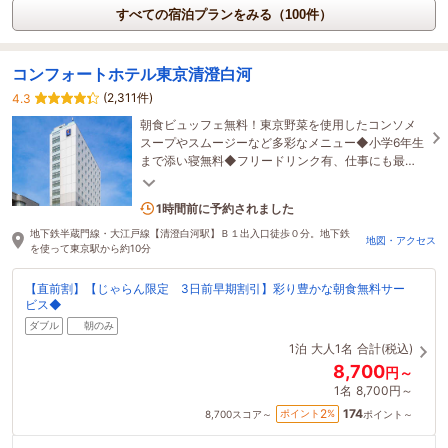
すべての宿泊プランをみる（100件）
コンフォートホテル東京清澄白河
(2,311件)
4.3
朝食ビュッフェ無料！東京野菜を使用したコンソメ
スープやスムージーなど多彩なメニュー◆小学6年生
まで添い寝無料◆フリードリンク有、仕事にも最適
なライブラリーカフェ！チェックイン前アウト後も
利用可
1名がこの宿を見ています
1時間前に予約されました
地下鉄半蔵門線・大江戸線【清澄白河駅】Ｂ１出入口徒歩０分。地下鉄
地図・アクセス
を使って東京駅から約10分
【直前割】【じゃらん限定 3日前早期割引】彩り豊かな朝食無料サー
ビス◆
ダブル
朝のみ
1泊
大人1名
合計(税込)
8,700
円～
1名
8,700円～
174
2
ポイント
%
8,700
スコア～
ポイント～