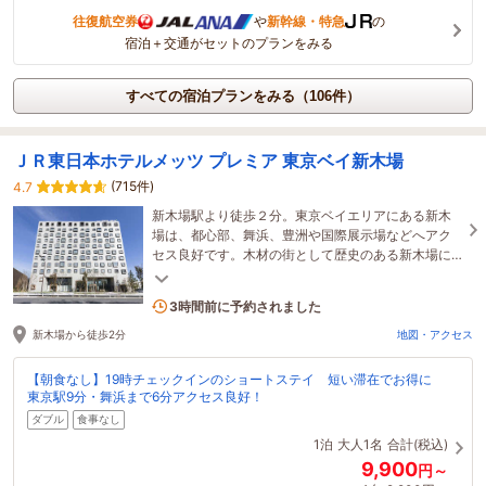
往復航空券
や
新幹線・特急
の
宿泊＋交通がセットのプランをみる
すべての宿泊プランをみる（106件）
ＪＲ東日本ホテルメッツ プレミア 東京ベイ新木場
(715件)
4.7
新木場駅より徒歩２分。東京ベイエリアにある新木
場は、都心部、舞浜、豊洲や国際展示場などへアク
セス良好です。木材の街として歴史のある新木場に
ちなみ、木のあたたかみを感じていただける上質な
空間。
4名がこの宿を見ています
3時間前に予約されました
新木場から徒歩2分
地図・アクセス
【朝食なし】19時チェックインのショートステイ 短い滞在でお得に
東京駅9分・舞浜まで6分アクセス良好！
ダブル
食事なし
1泊
大人1名
合計(税込)
9,900
円～