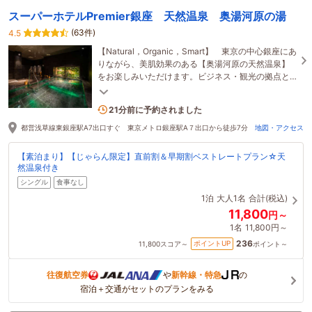
スーパーホテルPremier銀座 天然温泉 奥湯河原の湯
(63件)
4.5
【Natural，Organic，Smart】 東京の中心銀座にあ
りながら、美肌効果のある【奥湯河原の天然温泉】
をお楽しみいただけます。ビジネス・観光の拠点と
してご利用くださいませ。
2名がこの宿を見ています
21分前に予約されました
都営浅草線東銀座駅A7出口すぐ 東京メトロ銀座駅A７出口から徒歩7分
地図・アクセス
【素泊まり】【じゃらん限定】直前割＆早期割ベストレートプラン☆天
然温泉付き
シングル
食事なし
1泊
大人1名
合計(税込)
11,800
円～
1名
11,800円～
236
ポイントUP
11,800
スコア～
ポイント～
往復航空券
や
新幹線・特急
の
宿泊＋交通がセットのプランをみる