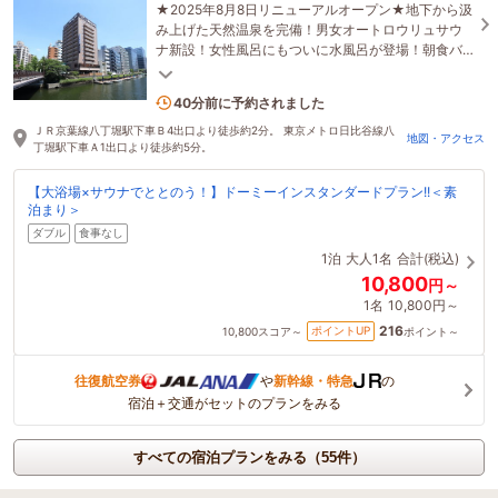
★2025年8月8日リニューアルオープン★地下から汲
み上げた天然温泉を完備！男女オートロウリュサウ
ナ新設！女性風呂にもついに水風呂が登場！朝食バ
イキングでは、彩り寿司をご堪能いただけます！
3名がこの宿を見ています
40分前に予約されました
ＪＲ京葉線八丁堀駅下車Ｂ4出口より徒歩約2分。 東京メトロ日比谷線八
地図・アクセス
丁堀駅下車Ａ1出口より徒歩約5分。
【大浴場×サウナでととのう！】ドーミーインスタンダードプラン!!＜素
泊まり＞
ダブル
食事なし
1泊
大人1名
合計(税込)
10,800
円～
1名
10,800円～
216
ポイントUP
10,800
スコア～
ポイント～
往復航空券
や
新幹線・特急
の
宿泊＋交通がセットのプランをみる
すべての宿泊プランをみる（55件）