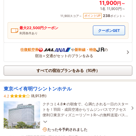
11,900
円～
1名
11,900円～
238
ポイントUP
11,900
スコア～
ポイント～
最大
22,500
円クーポン
クーポンGET
利用条件あり
往復航空券
や
新幹線・特急
の
宿泊＋交通がセットのプランをみる
すべての宿泊プランをみる（91件）
東京ベイ有明ワシントンホテル
(8,913件)
4.2
クチコミ4.8★の朝食で、心満たされる一日のスター
トを！羽田・成田空港からリムジンバスでアクセス
便利◎東京ディズニーリゾートRへの無料送迎バスあ
り♪ビッグサイトやお台場もスグ！
11名がこの宿を見ています
たった今予約されました