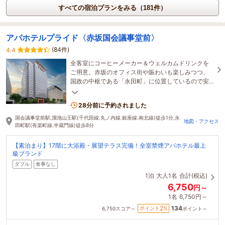
すべての宿泊プランをみる（181件）
アパホテルプライド〈赤坂国会議事堂前〉
(84件)
4.4
全客室にコーヒーメーカー＆ウェルカムドリンクを
ご用意。赤坂のオフィス街や賑わいも楽しみつつ、
国政の中枢である「永田町」に位置しているので安
心してご宿泊いただけます。
28分前に予約されました
国会議事堂前駅,溜池山王駅(千代田線.丸ノ内線.銀座線.南北線)徒歩1分,永
地図・アクセス
田町駅(有楽町線.半蔵門線)徒歩8分
【素泊まり】17階に大浴殿・展望テラス完備！全室禁煙アパホテル最上
級ブランド
ダブル
食事なし
1泊
大人1名
合計(税込)
6,750
円～
1名
6,750円～
134
2
ポイント
%
6,750
スコア～
ポイント～