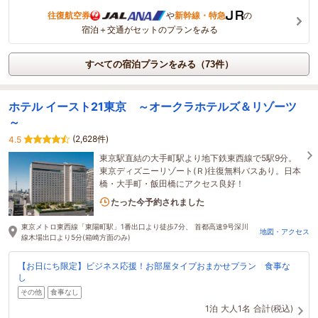
往復航空券
や
新幹線・特急
の
宿泊＋交通がセットのプランをみる
すべての宿泊プランをみる（73件）
ホテル イースト21東京 ～オークラホテルズ＆リゾーツ
～
(2,628件)
4.5
東京駅直結の大手町駅より地下鉄東西線で5駅9分。
東京ディズニーリゾート(Ｒ)往復無料バスあり。日本
橋・大手町・飯田橋にアクセス良好！
6名がこの宿を見ています
たった今予約されました
東京メトロ東西線「東陽町駅」1番出口より徒歩7分、 首都高速9号深川
地図・アクセス
線木場出口より5分(箱崎方面のみ)
【お日にち限定】ビジネス応援！お部屋タイプおまかせプラン 食事な
し
その他
食事なし
1泊
大人1名
合計(税込)