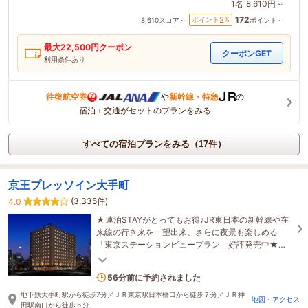
1名
8,610円～
172
2
ポイント
%
8,610
スコア～
ポイント～
最大
22,500
円クーポン
クーポンGET
利用条件あり
往復航空券
や
新幹線・特急
の
宿泊＋交通がセットのプランをみる
すべての宿泊プランをみる（17件）
京王プレッソイン大手町
(3,335件)
4.0
★連泊STAYがとってもお得♪JR東日本の新幹線や在
来線の行き来を一望出来、さらに夜景も楽しめる
「東京ステーションビュープラン」好評発売中★朝
食もリニューアル！
3名がこの宿を見ています
56分前に予約されました
地下鉄大手町駅から徒歩7分／ＪＲ東京駅日本橋口から徒歩７分／ＪＲ神
地図・アクセス
田駅南口から徒歩５分