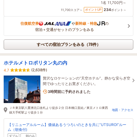
1名
11,700円～
234
ポイントUP
11,700
スコア～
ポイント～
往復航空券
や
新幹線・特急
の
宿泊＋交通がセットのプランをみる
すべての宿泊プランをみる（78件）
ホテルメトロポリタン丸の内
(2,638件)
4.7
贅沢なロケーションの“天空ホテル”。静かな安らぎ空
間でゆったりとお寛ぎください。
3名がこの宿を見ています
3時間前に予約されました
ＪＲ東京駅八重洲北口改札より徒歩２分 日本橋口直結／東京メトロ東西
地図・アクセス
線大手町駅より徒歩１分
【リニューアルルーム】価値あるうつろいのときを共に”UTSUROI”ルー
ム（朝食付)
ダブル
朝のみ