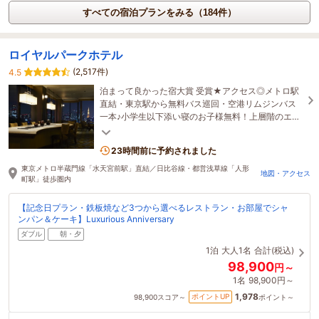
すべての宿泊プランをみる（184件）
ロイヤルパークホテル
(2,517件)
4.5
泊まって良かった宿大賞 受賞★アクセス◎メトロ駅
直結・東京駅から無料バス巡回・空港リムジンバス
一本♪小学生以下添い寝のお子様無料！上層階のエグ
ゼクティブフロアで、ワンランク上のご滞在を。
23時間前に予約されました
東京メトロ半蔵門線「水天宮前駅」直結／日比谷線・都営浅草線「人形
地図・アクセス
町駅」徒歩圏内
【記念日プラン・鉄板焼など3つから選べるレストラン・お部屋でシャ
ンパン＆ケーキ】Luxurious Anniversary
ダブル
朝・夕
1泊
大人1名
合計(税込)
98,900
円～
1名
98,900円～
1,978
ポイントUP
98,900
スコア～
ポイント～