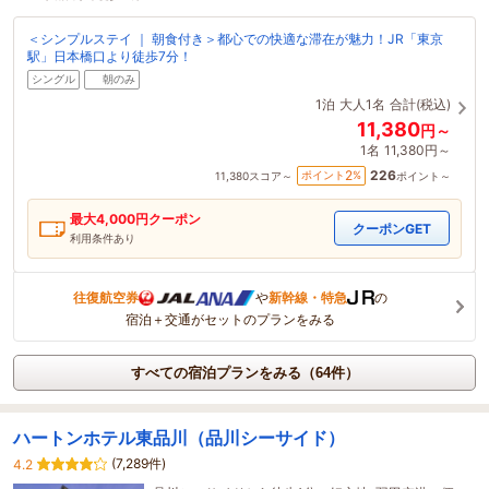
＜シンプルステイ ｜ 朝食付き＞都心での快適な滞在が魅力！JR「東京
駅」日本橋口より徒歩7分！
シングル
朝のみ
1泊
大人1名
合計(税込)
11,380
円～
1名
11,380円～
226
2
ポイント
%
11,380
スコア～
ポイント～
最大
4,000
円クーポン
クーポンGET
利用条件あり
往復航空券
や
新幹線・特急
の
宿泊＋交通がセットのプランをみる
すべての宿泊プランをみる（64件）
ハートンホテル東品川（品川シーサイド）
(7,289件)
4.2