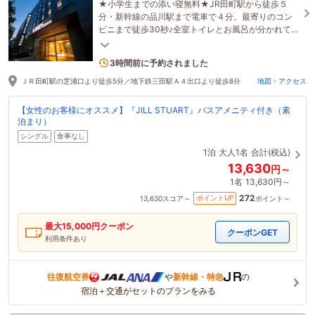
★小学生までの添い寝無料★JR田町駅から徒歩５
分・新幹線の品川駅まで電車で４分。最寄りのコン
ビニまで徒歩30秒♪全室トイレとお風呂が分かれてい
るのでごゆっくりとお寛ぎ頂けます。
2名がこの宿を見ています
3時間前に予約されました
ＪＲ田町駅の芝浦口より徒歩5分／地下鉄三田駅Ａ４出口より徒歩8分
地図・アクセス
【女性のお客様にオススメ】『JILL STUART』バスアメニティ付き（素
泊まり）
シングル
食事なし
1泊
大人1名
合計(税込)
13,630
円～
1名
13,630円～
272
ポイントUP
13,630
スコア～
ポイント～
最大
15,000
円クーポン
クーポンGET
利用条件あり
往復航空券
や
新幹線・特急
の
宿泊＋交通がセットのプランをみる