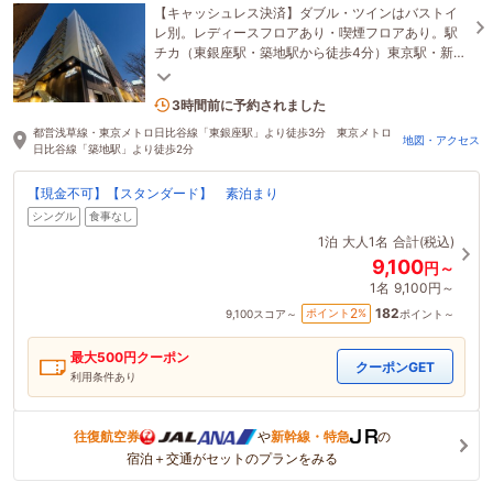
【キャッシュレス決済】ダブル・ツインはバストイ
レ別。レディースフロアあり・喫煙フロアあり。駅
チカ（東銀座駅・築地駅から徒歩4分）東京駅・新
橋・日本橋へも好アクセス。★基本11時チェックア
ウト☆彡
2名がこの宿を見ています
3時間前に予約されました
都営浅草線・東京メトロ日比谷線「東銀座駅」より徒歩3分 東京メトロ
地図・アクセス
日比谷線「築地駅」より徒歩2分
【現金不可】【スタンダード】 素泊まり
シングル
食事なし
1泊
大人1名
合計(税込)
9,100
円～
1名
9,100円～
182
2
ポイント
%
9,100
スコア～
ポイント～
最大
500
円クーポン
クーポンGET
利用条件あり
往復航空券
や
新幹線・特急
の
宿泊＋交通がセットのプランをみる