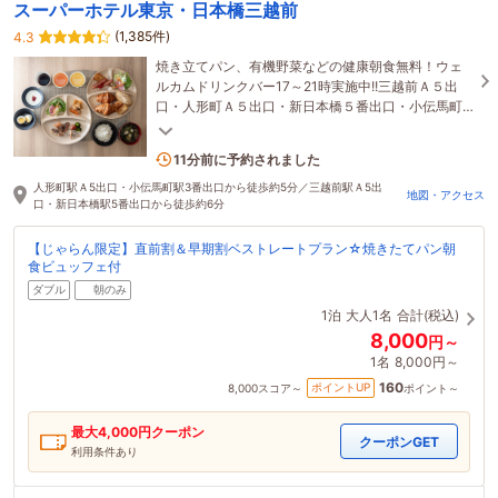
スーパーホテル東京・日本橋三越前
(1,385件)
4.3
焼き立てパン、有機野菜などの健康朝食無料！ウェ
ルカムドリンクバー17～21時実施中!!三越前Ａ５出
口・人形町Ａ５出口・新日本橋５番出口・小伝馬町
３番出口のいずれの駅から徒歩5～7分の好立地！
5名がこの宿を見ています
11分前に予約されました
人形町駅Ａ5出口・小伝馬町駅3番出口から徒歩約5分／三越前駅Ａ5出
地図・アクセス
口・新日本橋駅5番出口から徒歩約6分
【じゃらん限定】直前割＆早期割ベストレートプラン☆焼きたてパン朝
食ビュッフェ付
ダブル
朝のみ
1泊
大人1名
合計(税込)
8,000
円～
1名
8,000円～
160
ポイントUP
8,000
スコア～
ポイント～
最大
4,000
円クーポン
クーポンGET
利用条件あり