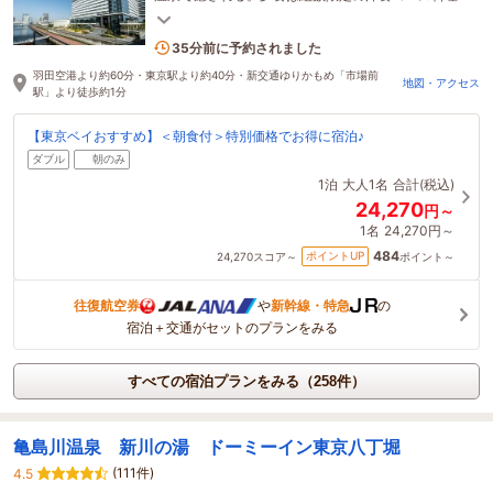
＆朝食は90種以上の和洋バイキングで舌鼓。
15名がこの宿を見ています
35分前に予約されました
羽田空港より約60分・東京駅より約40分・新交通ゆりかもめ「市場前
地図・アクセス
駅」より徒歩約1分
【東京ベイおすすめ】＜朝食付＞特別価格でお得に宿泊♪
ダブル
朝のみ
1泊
大人1名
合計(税込)
24,270
円～
1名
24,270円～
484
ポイントUP
24,270
スコア～
ポイント～
往復航空券
や
新幹線・特急
の
宿泊＋交通がセットのプランをみる
すべての宿泊プランをみる（258件）
亀島川温泉 新川の湯 ドーミーイン東京八丁堀
(111件)
4.5