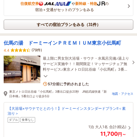
往復航空券
や
新幹線・特急
の
宿泊＋交通がセットのプランをみる
すべての宿泊プランをみる（31件）
伝馬の湯 ドーミーインＰＲＥＭＩＵＭ東京小伝馬町
(79件)
4.4
最上階に男女別大浴場・サウナ・水風呂完備♪湯上り
サービス実施中！！期間限定！マッサージチェア無
料サービス♪東京メトロ日比谷線『小伝馬町』3番出
口より徒歩約20秒
5名がこの宿を見ています
57分前に予約されました
東京メトロ日比谷線『小伝馬町』3番出口徒歩20秒 JR総武線快速『新
地図・アクセス
日本橋』5番出口より徒歩5分
【大浴場×サウナでととのう！】ドーミーインスタンダードプラン!!＜素
泊り＞
ダブル
食事なし
1泊
大人1名
合計(税込)
11,700
円～