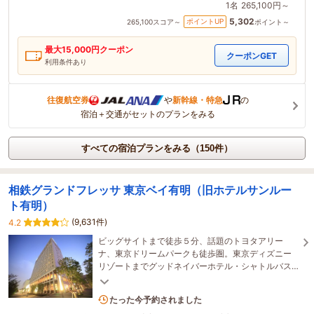
1名
265,100円～
5,302
ポイントUP
265,100
スコア～
ポイント～
最大
15,000
円クーポン
クーポンGET
利用条件あり
往復航空券
や
新幹線・特急
の
宿泊＋交通がセットのプランをみる
すべての宿泊プランをみる（150件）
相鉄グランドフレッサ 東京ベイ有明（旧ホテルサンルー
ト有明）
(9,631件)
4.2
ビッグサイトまで徒歩５分、話題のトヨタアリー
ナ、東京ドリームパークも徒歩圏。東京ディズニー
リゾートまでグッドネイバーホテル・シャトルバス
が運行中！新宿・渋谷・池袋も電車で一本の好立地
です！
12名がこの宿を見ています
たった今予約されました