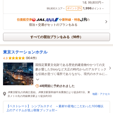
1名
99,800円～
1,996
2
ポイント
%
99,800
スコア～
ポイント～
往復航空券
や
新幹線・特急
の
宿泊＋交通がセットのプランをみる
すべての宿泊プランをみる（98件）
東京ステーションホテル
(904件)
4.9
国指定重要文化財である歴史的建造物やかつての文
豪が愛したStoryなど大正の時代からのアカデミック
な伝統が息づく場所でありながら、現代のホテルに
求められる機能性も満たす、洗練された
OMOTENASHI。
4名がこの宿を見ています
4時間前に予約されました
JR東京駅丸の内南口直結。JR東京駅新幹線中央乗換口より徒歩約1分。東
地図・アクセス
京メトロ丸の内線東京駅より徒歩約3分
【ベストレート】 シンプルステイ ～素材や産地にこだわった100種以
上のアイテムが並ぶ朝食ブッフェ付～