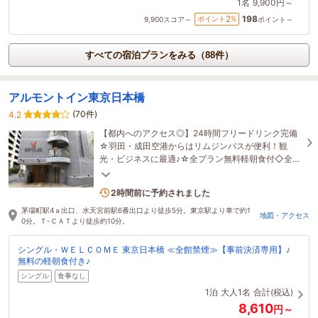
1名
9,900円～
198
2
ポイント
%
9,900
スコア～
ポイント～
すべての宿泊プランをみる（88件）
アルモントイン東京日本橋
(70件)
4.2
【都内へのアクセス◎】24時間フリードリンク完備
☆羽田・成田空港からはリムジンバスが便利！観
光・ビジネスに最適♪☆全プラン無料軽朝食付◇全館
禁煙◇全室Wi-Fi完備◇空気清浄加湿器完備☆
5名がこの宿を見ています
2時間前に予約されました
茅場町駅4ａ出口、水天宮前駅6番出口より徒歩5分。東京駅より車で約1
地図・アクセス
0分。Ｔ-ＣＡＴより徒歩約10分。
シングル・ＷＥＬＣＯＭＥ 東京日本橋 ≪全館禁煙≫【事前決済専用】♪
無料の軽朝食付き♪
シングル
食事なし
1泊
大人1名
合計(税込)
8,610
円～