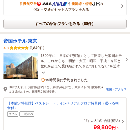
往復航空券
や
新幹線・特急
の
宿泊＋交通がセットのプランをみる
すべての宿泊プランをみる（60件）
帝国ホテル 東京
(1,840件)
4.8
1890年に「日本の迎賓館」として開業した帝国ホテ
ル。これからも、明治・大正・昭和・平成・令和と
世紀を超えて受け継がれてきた“おもてなし”を追求
し、 お客様にご満足いただけるよう努めてまいりま
す。
2名がこの宿を見ています
15時間前に予約されました
JR有楽町駅日比谷口徒歩約５分、新橋駅徒歩7分。東京メトロ日比谷駅Ａ
地図・アクセス
１３徒歩約３分、銀座駅C1徒歩5分。
【本館／特別階】ベストレート：インペリアルフロア特典付（選べる朝
食付）
ダブル
朝のみ
1泊
大人1名
合計(税込)
99,800
円～