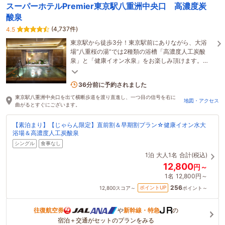
スーパーホテルPremier東京駅八重洲中央口 高濃度炭
酸泉
(4,737件)
4.5
東京駅から徒歩3分！東京駅前にありながら、大浴
場“八重桜の湯”では2種類の浴槽「高濃度人工炭酸
泉」と「健康イオン水泉」をお楽しみ頂けます。
【おもてなし規格 紫認証ホテル（経済産業省）】
13名がこの宿を見ています
36分前に予約されました
東京駅八重洲中央口を出て横断歩道を渡り直進し、一つ目の信号を右に
地図・アクセス
曲がるとすぐにございます。
【素泊まり】【じゃらん限定】直前割＆早期割プラン☆健康イオン水大
浴場＆高濃度人工炭酸泉
シングル
食事なし
1泊
大人1名
合計(税込)
12,800
円～
1名
12,800円～
256
ポイントUP
12,800
スコア～
ポイント～
往復航空券
や
新幹線・特急
の
宿泊＋交通がセットのプランをみる