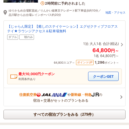
8名がこの宿を見ています
2時間前に予約されました
ゆりかもめ台場駅直結／りんかい線東京テレポート駅下車徒歩約10分／
地図・アクセス
品川駅からお台場レインボーバス約20分
【じゃらん限定】【癒しのステイケーション】エグゼクティブフロアス
テイ★ラウンジアクセス＆駐車場無料
ダブル
朝のみ
1泊
大人1名
合計(税込)
64,800
円～
1名
64,800円～
1,296
ポイントUP
64,800
スコア～
ポイント～
最大
10,000
円クーポン
クーポンGET
利用条件あり
往復航空券
や
新幹線・特急
の
宿泊＋交通がセットのプランをみる
すべての宿泊プランをみる（279件）