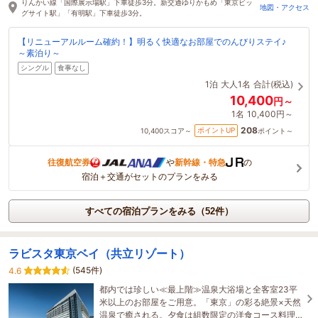
りんかい線「国際展示場駅」下車徒歩3分。新交通ゆりかもめ「東京ビッ
地図・アクセス
グサイト駅」「有明駅」下車徒歩3分。
【リニューアルルーム確約！】明るく快適なお部屋でのんびりステイ♪
～素泊り～
シングル
食事なし
1泊
大人1名
合計(税込)
10,400
円～
1名
10,400円～
208
ポイントUP
10,400
スコア～
ポイント～
往復航空券
や
新幹線・特急
の
宿泊＋交通がセットのプランをみる
すべての宿泊プランをみる（52件）
ラビスタ東京ベイ（共立リゾート）
(545件)
4.6
都内では珍しい≪最上階≫温泉大浴場と全客室23平
米以上のお部屋をご用意。「東京」の彩る絶景×天然
温泉で癒される。夕食は組数限定の洋食コース料理