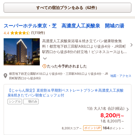
すべての宿泊プランをみる（62件）
スーパーホテル東京・芝 高濃度人工炭酸泉 開城の湯
(1,119件)
4.4
高濃度人工炭酸泉浴場＆焼き立てパン健康朝食無
料！都営地下鉄三田駅A9出口より徒歩4分・JR田町
駅西口から徒歩8分の好立地！ビジネスユースはもち
ろん観光の拠点としても大変便利！
6名がこの宿を見ています
たった今予約されました
都営地下鉄芝公園駅A1出口より徒歩4分・三田駅A9出口より徒歩4分・JR
地図・アクセス
田町駅西口から徒歩8分
【じゃらん限定】直前割＆早期割ベストレートプラン☆高濃度人工炭酸
泉&焼きたてパン朝食ビュッフェ付
シングル
朝のみ
1泊
大人1名
合計(税込)
8,200
円～
1名
8,200円～
164
ポイントUP
8,200
スコア～
ポイント～