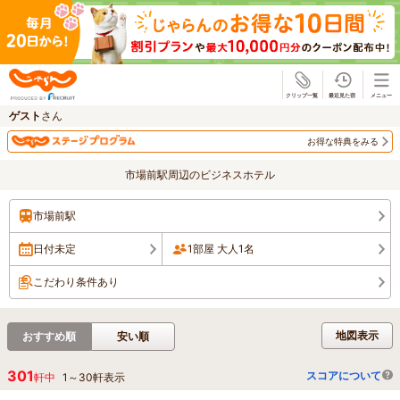
じゃらん
ゲスト
さん
お得な特典をみる
市場前駅周辺のビジネスホテル
市場前駅
日付未定
1部屋 大人1名
こだわり条件あり
地図表示
おすすめ順
安い順
301
スコアについて
軒中
1
～
30
軒表示