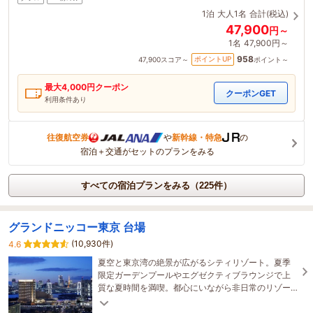
1泊
大人1名
合計(税込)
47,900
円～
1名
47,900円～
958
ポイントUP
47,900
スコア～
ポイント～
最大
4,000
円クーポン
クーポンGET
利用条件あり
往復航空券
や
新幹線・特急
の
宿泊＋交通がセットのプランをみる
すべての宿泊プランをみる（225件）
グランドニッコー東京 台場
(10,930件)
4.6
夏空と東京湾の絶景が広がるシティリゾート。夏季
限定ガーデンプールやエグゼクティブラウンジで上
質な夏時間を満喫。都心にいながら非日常のリゾー
トステイをお楽しみください。