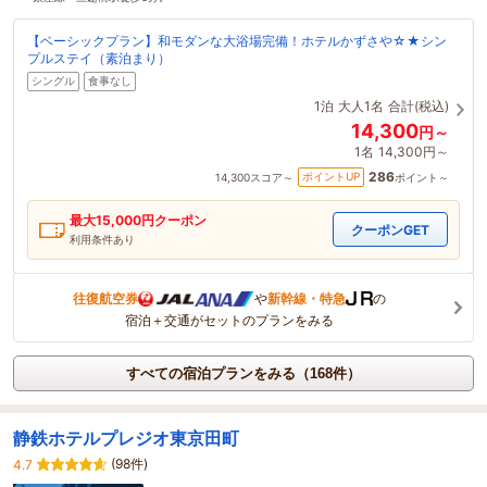
【ベーシックプラン】和モダンな大浴場完備！ホテルかずさや☆★シン
プルステイ（素泊まり）
シングル
食事なし
1泊
大人1名
合計(税込)
14,300
円～
1名
14,300円～
286
ポイントUP
14,300
スコア～
ポイント～
最大
15,000
円クーポン
クーポンGET
利用条件あり
往復航空券
や
新幹線・特急
の
宿泊＋交通がセットのプランをみる
すべての宿泊プランをみる（168件）
静鉄ホテルプレジオ東京田町
(98件)
4.7