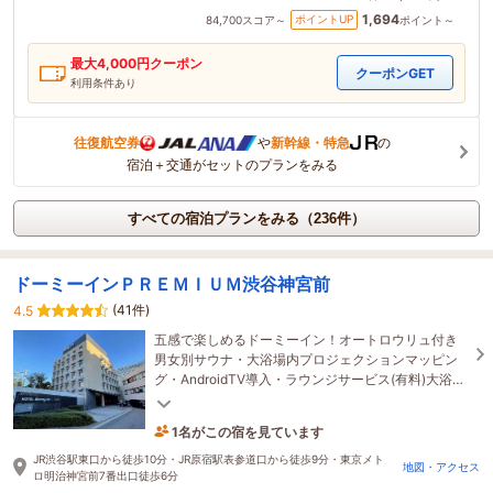
1,694
ポイントUP
84,700
スコア～
ポイント～
最大
4,000
円クーポン
クーポンGET
利用条件あり
往復航空券
や
新幹線・特急
の
宿泊＋交通がセットのプランをみる
すべての宿泊プランをみる（236件）
ドーミーインＰＲＥＭＩＵＭ渋谷神宮前
(41件)
4.5
五感で楽しめるドーミーイン！オートロウリュ付き
男女別サウナ・大浴場内プロジェクションマッピン
グ・AndroidTV導入・ラウンジサービス(有料)大浴場
内ヒーリングミュージック導入しました！
1名がこの宿を見ています
23分前に予約されました
JR渋谷駅東口から徒歩10分・JR原宿駅表参道口から徒歩9分・東京メト
地図・アクセス
ロ明治神宮前7番出口徒歩6分