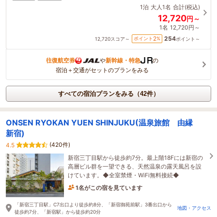
1泊
大人1名
合計(税込)
12,720
円～
1名
12,720円～
254
2
ポイント
%
12,720
スコア～
ポイント～
往復航空券
や
新幹線・特急
の
宿泊＋交通がセットのプランをみる
すべての宿泊プランをみる（42件）
ONSEN RYOKAN YUEN SHINJUKU(温泉旅館 由縁
新宿)
(420件)
4.5
新宿三丁目駅から徒歩約7分。最上階18Fには新宿の
高層ビル群を一望できる、天然温泉の露天風呂を設
けています。◆全室禁煙・WiFi無料接続◆
1名がこの宿を見ています
2時間前に予約されました
「新宿三丁目駅」C7出口より徒歩約8分、「新宿御苑前駅」3番出口から
地図・アクセス
徒歩約7分、「新宿駅」から徒歩約20分