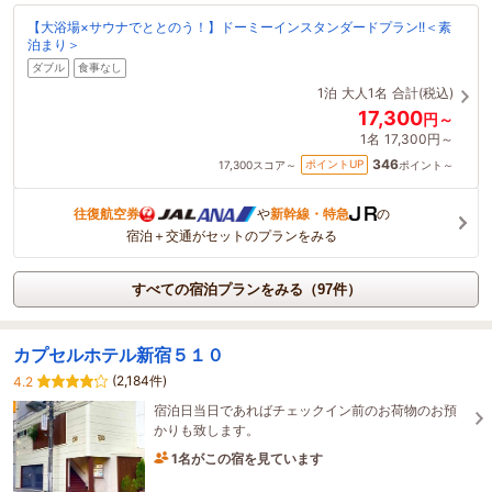
【大浴場×サウナでととのう！】ドーミーインスタンダードプラン!!＜素
泊まり＞
ダブル
食事なし
1泊
大人1名
合計(税込)
17,300
円～
1名
17,300円～
346
ポイントUP
17,300
スコア～
ポイント～
往復航空券
や
新幹線・特急
の
宿泊＋交通がセットのプランをみる
すべての宿泊プランをみる（97件）
カプセルホテル新宿５１０
(2,184件)
4.2
宿泊日当日であればチェックイン前のお荷物のお預
かりも致します。
1名がこの宿を見ています
たった今予約されました