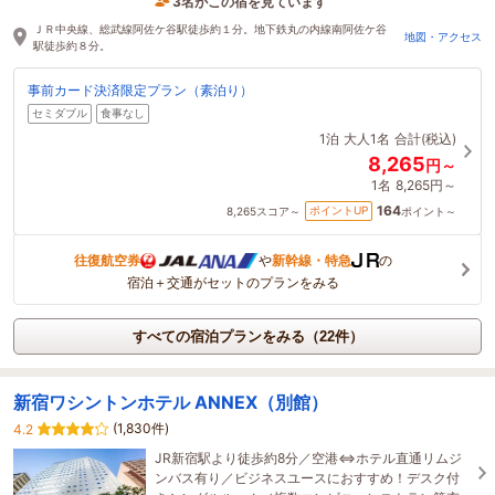
3名がこの宿を見ています
12時間前に予約されました
ＪＲ中央線、総武線阿佐ケ谷駅徒歩約１分。地下鉄丸の内線南阿佐ケ谷
地図・アクセス
駅徒歩約８分。
事前カード決済限定プラン（素泊り）
セミダブル
食事なし
1泊
大人1名
合計(税込)
8,265
円～
1名
8,265円～
164
ポイントUP
8,265
スコア～
ポイント～
往復航空券
や
新幹線・特急
の
宿泊＋交通がセットのプランをみる
すべての宿泊プランをみる（22件）
新宿ワシントンホテル ANNEX（別館）
(1,830件)
4.2
JR新宿駅より徒歩約8分／空港⇔ホテル直通リムジ
ンバス有り／ビジネスユースにおすすめ！デスク付