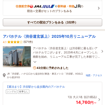
往復航空券
や
新幹線・特急
の
宿泊＋交通がセットのプランをみる
すべての宿泊プランをみる（102件）
アパホテル〈渋谷道玄坂上〉2025年10月リニューアル
(571件)
4.1
アパホテル〈渋谷道玄坂上〉は渋谷駅に最も近いア
パホテルでございます。2025年4月にオープンした
南館を始め、リニューアル工事が完了した本館でご
宿泊をし貴重なひとときをお過ごしくださいませ。
43分前に予約されました
JR「渋谷駅」ハチ公口から徒歩8分/東急・東京メトロ「渋谷駅」A0出口
地図・アクセス
から徒歩5分
【素泊まり】渋谷駅から徒歩圏内のアパホテル
シングル
食事なし
1泊
大人1名
合計(税込)
14,760
円～