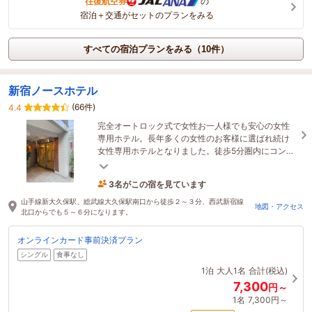
往復航空券
の
宿泊＋交通がセットのプランをみる
すべての宿泊プランをみる（10件）
新宿ノースホテル
(66件)
4.4
完全オートロック式で女性お一人様でも安心の女性
専用ホテル。長年多くの女性のお客様に選ばれ続け
女性専用ホテルとなりました。徒歩5分圏内にコンビ
ニ、飲食店、韓国コスメ店などございます。
3名がこの宿を見ています
たった今予約されました
山手線新大久保駅、総武線大久保駅南口から徒歩２～３分、西武新宿線
地図・アクセス
北口からでも５～６分になります。
オンラインカード事前決済プラン
シングル
食事なし
1泊
大人1名
合計(税込)
7,300
円～
1名
7,300円～