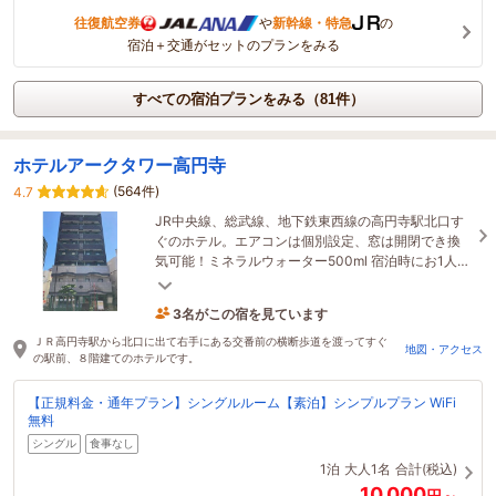
往復航空券
や
新幹線・特急
の
宿泊＋交通がセットのプランをみる
すべての宿泊プランをみる（81件）
ホテルアークタワー高円寺
(564件)
4.7
JR中央線、総武線、地下鉄東西線の高円寺駅北口す
ぐのホテル。エアコンは個別設定、窓は開閉でき換
気可能！ミネラルウォーター500ml 宿泊時にお1人様
1本無料でご用意！安心・快適にお過ごし頂けます♪
3名がこの宿を見ています
5時間前に予約されました
ＪＲ高円寺駅から北口に出て右手にある交番前の横断歩道を渡ってすぐ
地図・アクセス
の駅前、８階建てのホテルです。
【正規料金・通年プラン】シングルルーム【素泊】シンプルプラン WiFi
無料
シングル
食事なし
1泊
大人1名
合計(税込)
10,000
円～