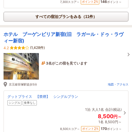
146
2
ポイント
%
7,300
スコア～
ポイント～
すべての宿泊プランをみる（11件）
ホテル ブーゲンビリア新宿(旧 ラガール・ドゥ・ラヴ
ィー新宿)
(1,428件)
4.2
3名がこの宿を見ています
2時間前に予約されました
京王線笹塚駅徒歩5分
地図・アクセス
グットプライス 【禁煙】 シングルプラン
シングル
食事なし
1泊
大人1名
合計(税込)
8,500
円～
1名
8,500円～
170
2
ポイント
%
8,500
スコア～
ポイント～