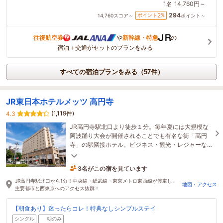
1名
14,760円～
294
2
ポイント
%
14,760
スコア～
ポイント～
往復航空券
や
新幹線・特急
の
宿泊＋交通がセットのプランをみる
すべての宿泊プランをみる（57件）
JR東日本ホテルメッツ 高円寺
(1,119件)
4.3
JR高円寺駅北口より徒歩１分。毎年夏には大規模な
阿波踊り大会が開催されることでも有名な街「高円
寺」の駅隣接ホテル。ビジネス・観光・レジャーな
どさまざまなシーンにご利用いただけます。
3名がこの宿を見ています
21分前に予約されました
JR高円寺駅北口から1分！中央線・総武線・東京メトロ東西線が停車し、
地図・アクセス
主要都市と西東京へのアクセス抜群！
【朝食あり】迷ったらコレ！特典なしシンプルステイ
シングル
朝のみ