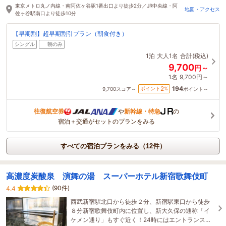
東京メトロ丸ノ内線・南阿佐ヶ谷駅1番出口より徒歩2分／JR中央線・阿
地図・アクセス
佐ヶ谷駅南口より徒歩10分
【早期割】超早期割引プラン（朝食付き）
シングル
朝のみ
1泊
大人1名
合計(税込)
9,700
円～
1名
9,700円～
194
2
ポイント
%
9,700
スコア～
ポイント～
往復航空券
や
新幹線・特急
の
宿泊＋交通がセットのプランをみる
すべての宿泊プランをみる（12件）
高濃度炭酸泉 演舞の湯 スーパーホテル新宿歌舞伎町
(90件)
4.4
西武新宿駅北口から徒歩２分、新宿駅東口から徒歩
８分新宿歌舞伎町内に位置し、新大久保の通称「イ
ケメン通り」もすぐ近く！24時にはエントランスが