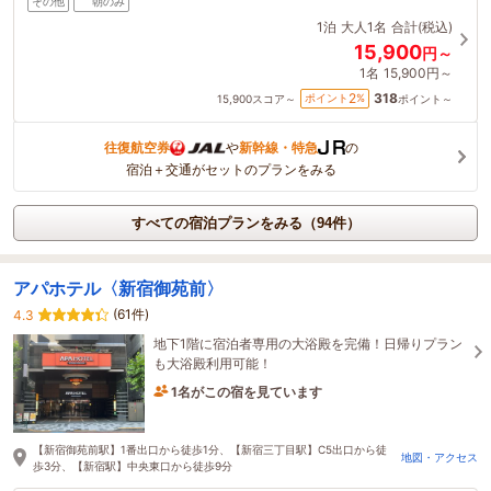
その他
朝のみ
1泊
大人1名
合計(税込)
15,900
円～
1名
15,900円～
318
2
ポイント
%
15,900
スコア～
ポイント～
往復航空券
や
新幹線・特急
の
宿泊＋交通がセットのプランをみる
すべての宿泊プランをみる（94件）
アパホテル〈新宿御苑前〉
(61件)
4.3
地下1階に宿泊者専用の大浴殿を完備！日帰りプラン
も大浴殿利用可能！
1名がこの宿を見ています
たった今予約されました
【新宿御苑前駅】1番出口から徒歩1分、【新宿三丁目駅】C5出口から徒
地図・アクセス
歩3分、【新宿駅】中央東口から徒歩9分