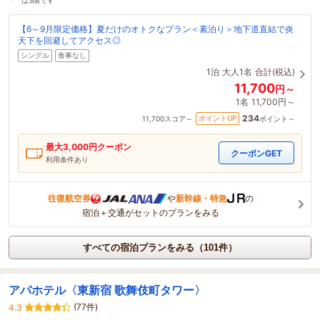
【6～9月限定価格】夏だけのオトクなプラン＜素泊り＞地下道直結で炎
天下を回避してアクセス◎
シングル
食事なし
1泊
大人1名
合計(税込)
11,700
円～
1名
11,700円～
234
ポイントUP
11,700
スコア～
ポイント～
最大
3,000
円クーポン
クーポンGET
利用条件あり
往復航空券
や
新幹線・特急
の
宿泊＋交通がセットのプランをみる
すべての宿泊プランをみる（101件）
アパホテル〈東新宿 歌舞伎町タワー〉
(77件)
4.3