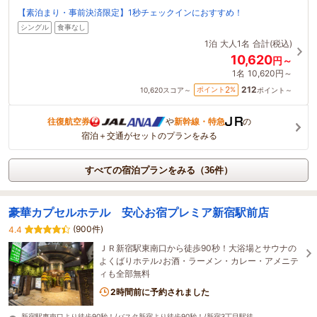
【素泊まり・事前決済限定】1秒チェックインにおすすめ！
シングル
食事なし
1泊
大人1名
合計(税込)
10,620
円～
1名
10,620円～
212
2
ポイント
%
10,620
スコア～
ポイント～
往復航空券
や
新幹線・特急
の
宿泊＋交通がセットのプランをみる
すべての宿泊プランをみる（36件）
豪華カプセルホテル 安心お宿プレミア新宿駅前店
(900件)
4.4
ＪＲ新宿駅東南口から徒歩90秒！大浴場とサウナの
よくばりホテル♪お酒・ラーメン・カレー・アメニテ
ィも全部無料
2時間前に予約されました
新宿駅東南口より徒歩90秒！/バスタ新宿より徒歩90秒！/新宿3丁目駅徒