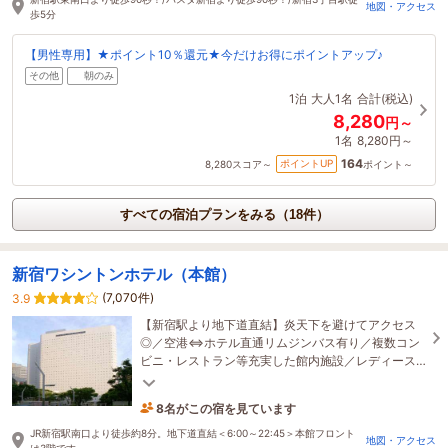
地図・アクセス
歩5分
【男性専用】★ポイント10％還元★今だけお得にポイントアップ♪
その他
朝のみ
1泊
大人1名
合計(税込)
8,280
円～
1名
8,280円～
164
ポイントUP
8,280
スコア～
ポイント～
すべての宿泊プランをみる（18件）
新宿ワシントンホテル（本館）
(7,070件)
3.9
【新宿駅より地下道直結】炎天下を避けてアクセス
◎／空港⇔ホテル直通リムジンバス有り／複数コン
ビニ・レストラン等充実した館内施設／レディース
フロアはReFaドライヤーや三面鏡ドレッサー等美容
器具充実
8名がこの宿を見ています
たった今予約されました
JR新宿駅南口より徒歩約8分。地下道直結＜6:00～22:45＞本館フロント
地図・アクセス
は3階です