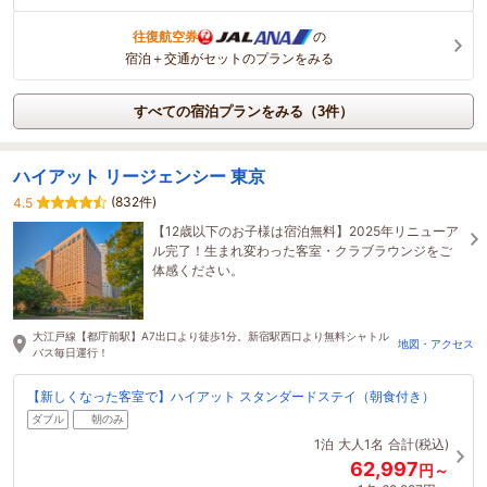
往復航空券
の
宿泊＋交通がセットのプランをみる
すべての宿泊プランをみる（3件）
ハイアット リージェンシー 東京
(832件)
4.5
【12歳以下のお子様は宿泊無料】2025年リニューア
ル完了！生まれ変わった客室・クラブラウンジをご
体感ください。
大江戸線【都庁前駅】A7出口より徒歩1分。新宿駅西口より無料シャトル
地図・アクセス
バス毎日運行！
【新しくなった客室で】ハイアット スタンダードステイ（朝食付き）
ダブル
朝のみ
1泊
大人1名
合計(税込)
62,997
円～