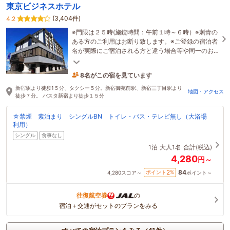
東京ビジネスホテル
(3,404件)
4.2
※門限は２５時(施錠時間：午前１時～６時）※刺青の
ある方のご利用はお断り致します。※ご登録の宿泊者
名が実際にご宿泊される方と違う場合等や同一のお
名前のご予約はキャンセル扱いとします。
8名がこの宿を見ています
23分前に予約されました
新宿駅より徒歩1５分、タクシー５分。新宿御苑前駅、新宿三丁目駅より
地図・アクセス
徒歩７分。 バスタ新宿より徒歩１５分
☆禁煙 素泊まり シングルBN トイレ・バス・テレビ無し（大浴場
利用）
シングル
食事なし
1泊
大人1名
合計(税込)
4,280
円～
84
2
ポイント
%
4,280
スコア～
ポイント～
往復航空券
の
宿泊＋交通がセットのプランをみる