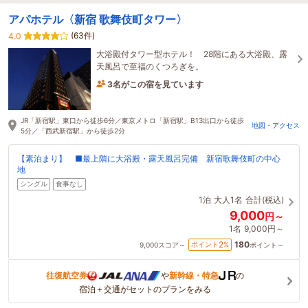
アパホテル〈新宿 歌舞伎町タワー〉
(63件)
4.0
大浴殿付タワー型ホテル！ 28階にある大浴殿、露
天風呂で至福のくつろぎを。
3名がこの宿を見ています
たった今予約されました
JR「新宿駅」東口から徒歩6分／東京メトロ「新宿駅」B13出口から徒歩
地図・アクセス
5分／「西武新宿駅」から徒歩2分
【素泊まり】 ■最上階に大浴殿・露天風呂完備 新宿歌舞伎町の中心
地
シングル
食事なし
1泊
大人1名
合計(税込)
9,000
円～
1名
9,000円～
180
2
ポイント
%
9,000
スコア～
ポイント～
往復航空券
や
新幹線・特急
の
宿泊＋交通がセットのプランをみる