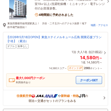
室19㎡以上♪洗濯乾燥機・ミニキッチン・電子レンジ
付のお部屋多数。
4時間前に予約されました
東急田園都市線用賀駅真上！ 渋谷・二子玉川へのアクセス抜群！地下
地図・アクセス
鉄半蔵門線直結！
【2026年5月18日OPEN】東急ステイメルキュール広島 開業応援プラン
【1名】（素泊）
ダブル
食事なし
1泊
大人1名
合計(税込)
14,580
円～
1名
14,580円～
290
ポイントUP
14,580
スコア～
ポイント～
最大
1,000
円クーポン
クーポンGET
利用条件あり
往復航空券
や
新幹線・特急
の
宿泊＋交通がセットのプランをみる