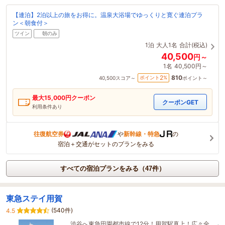
【連泊】2泊以上の旅をお得に。温泉大浴場でゆっくりと寛ぐ連泊プラ
ン＜朝食付＞
ツイン
朝のみ
1泊
大人1名
合計(税込)
40,500
円～
1名
40,500円～
810
2
ポイント
%
40,500
スコア～
ポイント～
最大
15,000
円クーポン
クーポンGET
利用条件あり
往復航空券
や
新幹線・特急
の
宿泊＋交通がセットのプランをみる
すべての宿泊プランをみる（47件）
東急ステイ用賀
(540件)
4.5
渋谷へ東急田園都市線で12分！用賀駅真上！広々全