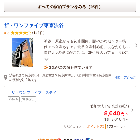
すべての宿泊プランをみる（26件）
ザ・ワンファイブ東京渋谷
(141件)
4.3
渋谷、原宿からも徒歩圏内。賑やかなセンター街、
代々木公園もすぐ。北谷公園斜め前、あなたらしい
渋谷Lifeの拠点がここに。2F併設のカフェ「NEXT
DOOR」では焼き立てパニーニやスイーツが召し上
がれます。
2名がこの宿を見ています
3時間前に予約されました
渋谷駅まで徒歩約8分・原宿駅まで徒歩約10分。明治神宮前駅も徒歩圏内
地図・アクセス
の便利な好立地です！
「ザ・ワンファイブ」ステイ
和洋室
食事なし
1泊
大人1名
合計(税込)
8,640
円～
1名
8,640円～
172
2
ポイント
%
8,640
スコア～
ポイント～