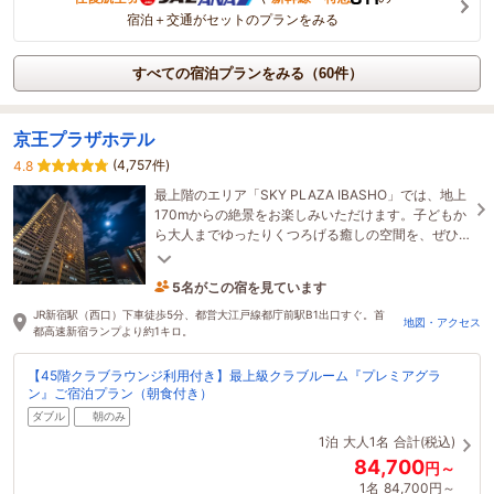
宿泊＋交通がセットのプランをみる
すべての宿泊プランをみる（60件）
京王プラザホテル
(4,757件)
4.8
最上階のエリア「SKY PLAZA IBASHO」では、地上
170mからの絶景をお楽しみいただけます。子どもか
ら大人までゆったりくつろげる癒しの空間を、ぜひ
ご堪能ください♪
5名がこの宿を見ています
たった今予約されました
JR新宿駅（西口）下車徒歩5分、都営大江戸線都庁前駅B1出口すぐ。首
地図・アクセス
都高速新宿ランプより約1キロ。
【45階クラブラウンジ利用付き】最上級クラブルーム『プレミアグラ
ン』ご宿泊プラン（朝食付き）
ダブル
朝のみ
1泊
大人1名
合計(税込)
84,700
円～
1名
84,700円～