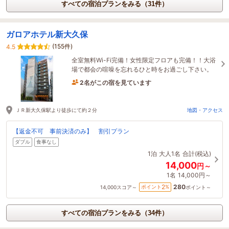
すべての宿泊プランをみる（31件）
ガロアホテル新大久保
(155件)
4.5
全室無料Wi-Fi完備！女性限定フロアも完備！！大浴
場で都会の喧噪を忘れるひと時をお過ごし下さい。
2名がこの宿を見ています
1時間前に予約されました
ＪＲ新大久保駅より徒歩にて約２分
地図・アクセス
【返金不可 事前決済のみ】 割引プラン
ダブル
食事なし
1泊
大人1名
合計(税込)
14,000
円～
1名
14,000円～
280
2
ポイント
%
14,000
スコア～
ポイント～
すべての宿泊プランをみる（34件）