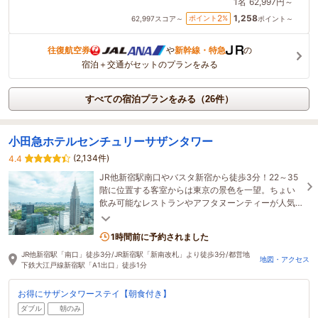
1名
62,997円～
1,258
2
ポイント
%
62,997
スコア～
ポイント～
往復航空券
や
新幹線・特急
の
宿泊＋交通がセットのプランをみる
すべての宿泊プランをみる（26件）
小田急ホテルセンチュリーサザンタワー
(2,134件)
4.4
JR他新宿駅南口やバスタ新宿から徒歩3分！22～35
階に位置する客室からは東京の景色を一望。ちょい
飲み可能なレストランやアフタヌーンティーが人気
のラウンジなど、ホテルでゆっくりお寛ぎいただけ
ます。
1時間前に予約されました
JR他新宿駅「南口」徒歩3分/JR新宿駅「新南改札」より徒歩3分/都営地
地図・アクセス
下鉄大江戸線新宿駅「A1出口」徒歩1分
お得にサザンタワーステイ【朝食付き】
ダブル
朝のみ