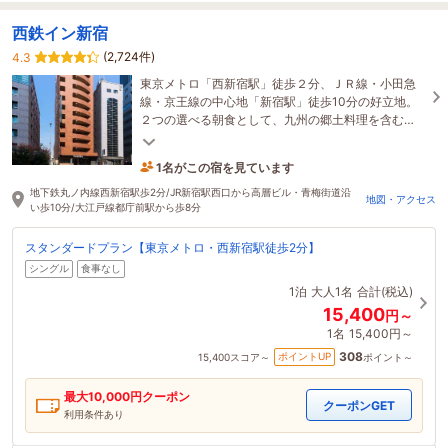
西鉄イン新宿
(2,724件)
4.3
東京メトロ「西新宿駅」徒歩２分、ＪＲ線・小田急
線・京王線の中心地「新宿駅」徒歩10分の好立地。
２つの選べる朝食として、九州の郷土料理を含む
「和食ブッフェ」とカフェの「モーニングセット」
をご用意。
1名がこの宿を見ています
11分前に予約されました
地下鉄丸ノ内線西新宿駅歩2分/JR新宿駅西口から高層ビル・青梅街道沿
地図・アクセス
い歩10分/大江戸線都庁前駅から歩8分
スタンダードプラン【東京メトロ・西新宿駅徒歩2分】
シングル
食事なし
1泊
大人1名
合計(税込)
15,400
円～
1名
15,400円～
308
ポイントUP
15,400
スコア～
ポイント～
最大
10,000
円クーポン
クーポンGET
利用条件あり