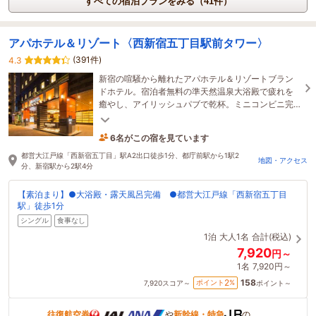
すべての宿泊プランをみる（41件）
アパホテル＆リゾート〈西新宿五丁目駅前タワー〉
(391件)
4.3
新宿の喧騒から離れたアパホテル＆リゾートブラン
ドホテル。宿泊者無料の準天然温泉大浴殿で疲れを
癒やし、アイリッシュパブで乾杯。ミニコンビニ完
備で利便性も抜群。夏季限定で有料プールもご利用
可能。
6名がこの宿を見ています
1時間前に予約されました
都営大江戸線「西新宿五丁目」駅A2出口徒歩1分、都庁前駅から1駅2
地図・アクセス
分、新宿駅から2駅4分
【素泊まり】●大浴殿・露天風呂完備 ●都営大江戸線「西新宿五丁目
駅」徒歩1分
シングル
食事なし
1泊
大人1名
合計(税込)
7,920
円～
1名
7,920円～
158
2
ポイント
%
7,920
スコア～
ポイント～
往復航空券
や
新幹線・特急
の