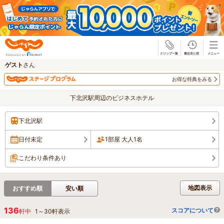
じゃらん
ゲスト
さん
お得な特典をみる
下北沢駅周辺のビジネスホテル
下北沢駅
日付未定
1部屋 大人1名
こだわり条件あり
地図表示
おすすめ順
安い順
136
スコアについて
軒中
1
～
30
軒表示