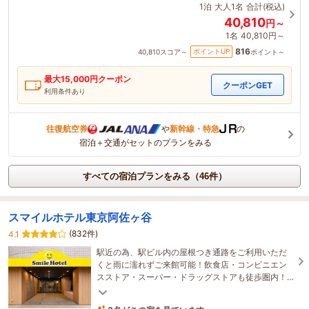
1泊
大人1名
合計(税込)
40,810
円～
1名
40,810円～
816
ポイントUP
40,810
スコア～
ポイント～
最大
15,000
円クーポン
クーポンGET
利用条件あり
往復航空券
や
新幹線・特急
の
宿泊＋交通がセットのプランをみる
すべての宿泊プランをみる（46件）
スマイルホテル東京阿佐ヶ谷
(832件)
4.1
駅近の為、駅ビル内の屋根つき通路をご利用いただ
くと雨に濡れずご来館可能！飲食店・コンビニエン
スストア・スーパー・ドラッグストアも徒歩圏内！
全室で無線LAN接続(Wi-Fi)がご利用頂けます！