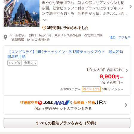
賑やかな繁華街立地。新大久保コリアンタウンも徒
歩圏。朝食ビュッフェ付きプランではライブキッチ
ンで調理する肉・魚・卵料理が人気。ホテルは正面
ゲートの「ホテルNo.323」が目印です。
3時間前に予約されました
JR「新宿駅」（東口）徒歩10分、東京メトロ副都心線・都営大江戸線
地図・アクセス
「東新宿駅」(A1出口)徒歩4分
【ロングステイ】15時チェックイン～翌12時チェックアウト 最大21時
間滞在可能
シングル
食事なし
1泊
大人1名
合計(税込)
9,900
円～
1名
9,900円～
198
2
ポイント
%
9,900
スコア～
ポイント～
往復航空券
や
新幹線・特急
の
宿泊＋交通がセットのプランをみる
すべての宿泊プランをみる（50件）