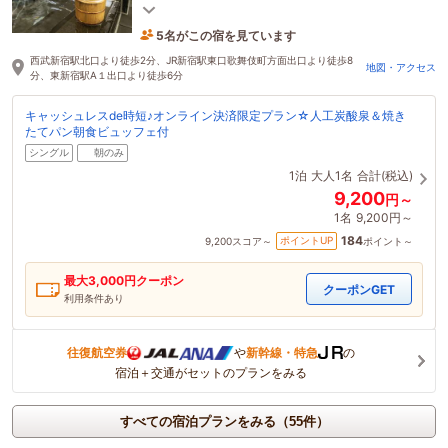
施錠され宿泊の方のみ入れるセキュリティを完備
5名がこの宿を見ています
2時間前に予約されました
西武新宿駅北口より徒歩2分、JR新宿駅東口歌舞伎町方面出口より徒歩8
地図・アクセス
分、東新宿駅A１出口より徒歩6分
キャッシュレスde時短♪オンライン決済限定プラン☆人工炭酸泉＆焼き
たてパン朝食ビュッフェ付
シングル
朝のみ
1泊
大人1名
合計(税込)
9,200
円～
1名
9,200円～
184
ポイントUP
9,200
スコア～
ポイント～
最大
3,000
円クーポン
クーポンGET
利用条件あり
往復航空券
や
新幹線・特急
の
宿泊＋交通がセットのプランをみる
すべての宿泊プランをみる（55件）