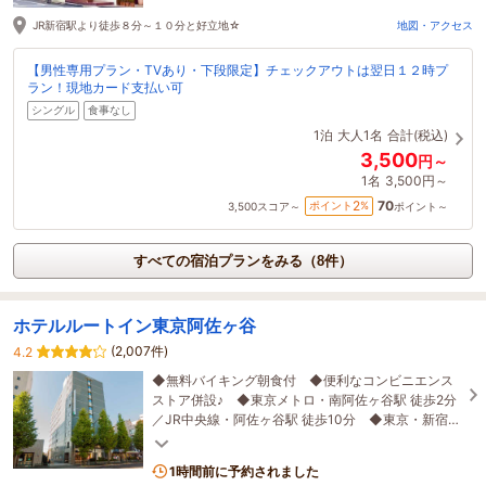
JR新宿駅より徒歩８分～１０分と好立地☆
地図・アクセス
【男性専用プラン・TVあり・下段限定】チェックアウトは翌日１２時プ
ラン！現地カード支払い可
シングル
食事なし
1泊
大人1名
合計(税込)
3,500
円～
1名
3,500円～
70
2
ポイント
%
3,500
スコア～
ポイント～
すべての宿泊プランをみる（8件）
ホテルルートイン東京阿佐ヶ谷
(2,007件)
4.2
◆無料バイキング朝食付 ◆便利なコンビニエンス
ストア併設♪ ◆東京メトロ・南阿佐ヶ谷駅 徒歩2分
／JR中央線・阿佐ヶ谷駅 徒歩10分 ◆東京・新宿・
銀座からは乗り換え無し
1時間前に予約されました