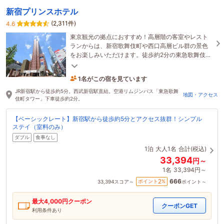
新宿プリンスホテル
(2,311件)
4.6
東京観光の拠点におすすめ！高層階の客室やレスト
ランからは、新宿歌舞伎町や西口高層ビル群の景色
をお楽しみいただけます。徒歩約2分の東急歌舞伎町
タワーからは羽田空港直通バスが発着しております♪
1名がこの宿を見ています
1時間前に予約されました
JR新宿駅から徒歩約5分。西武新宿駅直結。空港リムジンバス「東急歌舞
地図・アクセス
伎町タワー」下車徒歩約2分。
【ベーシックレート】新宿駅から徒歩約5分とアクセス抜群！シンプル
ステイ（室料のみ）
ダブル
食事なし
1泊
大人1名
合計(税込)
33,394
円～
1名
33,394円～
666
2
ポイント
%
33,394
スコア～
ポイント～
最大
4,000
円クーポン
クーポンGET
利用条件あり