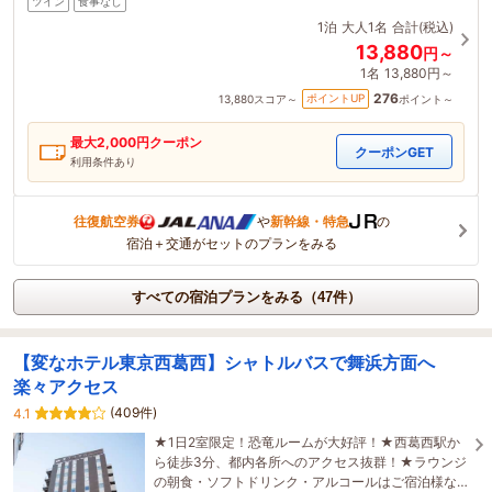
ツイン
食事なし
1泊
大人1名
合計(税込)
13,880
円～
1名
13,880円～
276
ポイントUP
13,880
スコア～
ポイント～
最大
2,000
円クーポン
クーポンGET
利用条件あり
往復航空券
や
新幹線・特急
の
宿泊＋交通がセットのプランをみる
すべての宿泊プランをみる（47件）
【変なホテル東京西葛西】シャトルバスで舞浜方面へ
楽々アクセス
(409件)
4.1
★1日2室限定！恐竜ルームが大好評！★西葛西駅か
ら徒歩3分、都内各所へのアクセス抜群！★ラウンジ
の朝食・ソフトドリンク・アルコールはご宿泊様な