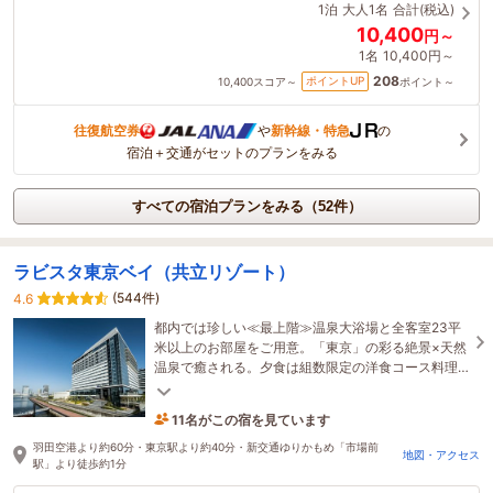
1泊
大人1名
合計(税込)
10,400
円～
1名
10,400円～
208
ポイントUP
10,400
スコア～
ポイント～
往復航空券
や
新幹線・特急
の
宿泊＋交通がセットのプランをみる
すべての宿泊プランをみる（52件）
ラビスタ東京ベイ（共立リゾート）
(544件)
4.6
都内では珍しい≪最上階≫温泉大浴場と全客室23平
米以上のお部屋をご用意。「東京」の彩る絶景×天然
温泉で癒される。夕食は組数限定の洋食コース料理
＆朝食は90種以上の和洋バイキングで舌鼓。
11名がこの宿を見ています
たった今予約されました
羽田空港より約60分・東京駅より約40分・新交通ゆりかもめ「市場前
地図・アクセス
駅」より徒歩約1分