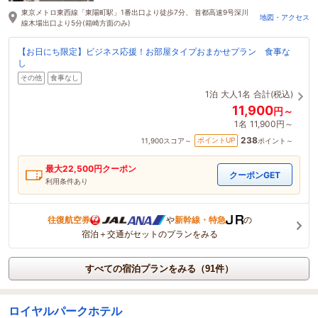
東京メトロ東西線「東陽町駅」1番出口より徒歩7分、 首都高速9号深川
地図・アクセス
線木場出口より5分(箱崎方面のみ)
【お日にち限定】ビジネス応援！お部屋タイプおまかせプラン 食事な
し
その他
食事なし
1泊
大人1名
合計(税込)
11,900
円～
1名
11,900円～
238
ポイントUP
11,900
スコア～
ポイント～
最大
22,500
円クーポン
クーポンGET
利用条件あり
往復航空券
や
新幹線・特急
の
宿泊＋交通がセットのプランをみる
すべての宿泊プランをみる（91件）
ロイヤルパークホテル