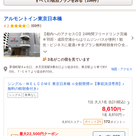
すべての宿泊プランをみる（106件）
アルモントイン東京日本橋
(69件)
4.2
【都内へのアクセス◎】24時間フリードリンク完備
☆羽田・成田空港からはリムジンバスが便利！観
光・ビジネスに最適♪☆全プラン無料軽朝食付◇全館
禁煙◇全室Wi-Fi完備◇空気清浄加湿器完備☆
3名がこの宿を見ています
22分前に予約されました
茅場町駅4ａ出口、水天宮前駅6番出口より徒歩5分。東京駅より車で約1
地図・アクセス
0分。Ｔ-ＣＡＴより徒歩約10分。
シングル・ＷＥＬＣＯＭＥ 東京日本橋 ≪全館禁煙≫【事前決済専用】♪
無料の軽朝食付き♪
シングル
食事なし
1泊
大人1名
合計(税込)
8,610
円～
1名
8,610円～
172
2
ポイント
%
8,610
スコア～
ポイント～
最大
22,500
円クーポン