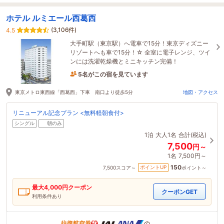
ホテル ルミエール西葛西
(3,106件)
4.5
大手町駅（東京駅）へ電車で15分！東京ディズニー
リゾートへも車で15分！☆ 全室に電子レンジ、ツイ
ンには洗濯乾燥機とミニキッチン完備！
5名がこの宿を見ています
24分前に予約されました
東京メトロ東西線「西葛西」下車 南口より徒歩5分
地図・アクセス
リニューアル記念プラン <無料軽朝食付>
シングル
朝のみ
1泊
大人1名
合計(税込)
7,500
円～
1名
7,500円～
150
ポイントUP
7,500
スコア～
ポイント～
最大
4,000
円クーポン
クーポンGET
利用条件あり
往復航空券
の