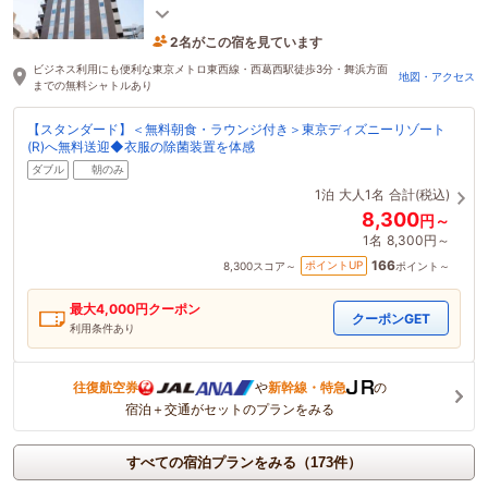
ら無料でご利用いただけます。
2名がこの宿を見ています
1時間前に予約されました
ビジネス利用にも便利な東京メトロ東西線・西葛西駅徒歩3分・舞浜方面
地図・アクセス
までの無料シャトルあり
【スタンダード】＜無料朝食・ラウンジ付き＞東京ディズニーリゾート
(R)へ無料送迎◆衣服の除菌装置を体感
ダブル
朝のみ
1泊
大人1名
合計(税込)
8,300
円～
1名
8,300円～
166
ポイントUP
8,300
スコア～
ポイント～
最大
4,000
円クーポン
クーポンGET
利用条件あり
往復航空券
や
新幹線・特急
の
宿泊＋交通がセットのプランをみる
すべての宿泊プランをみる（173件）