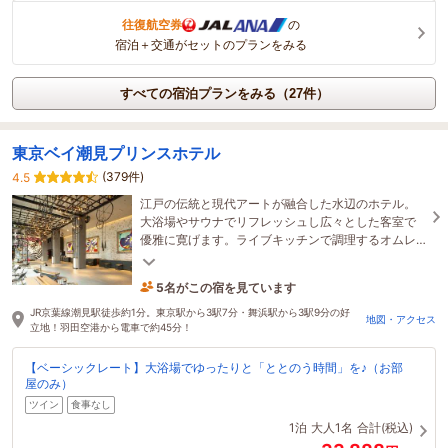
往復航空券
の
宿泊＋交通がセットのプランをみる
すべての宿泊プランをみる（27件）
東京ベイ潮見プリンスホテル
(379件)
4.5
江戸の伝統と現代アートが融合した水辺のホテル。
大浴場やサウナでリフレッシュし広々とした客室で
優雅に寛げます。ライブキッチンで調理するオムレ
ツや名物の深川めしなどバラエティ豊かな朝食も魅
5名がこの宿を見ています
力です。
8時間前に予約されました
JR京葉線潮見駅徒歩約1分。東京駅から3駅7分・舞浜駅から3駅9分の好
地図・アクセス
立地！羽田空港から電車で約45分！
【ベーシックレート】大浴場でゆったりと「ととのう時間」を♪（お部
屋のみ）
ツイン
食事なし
1泊
大人1名
合計(税込)