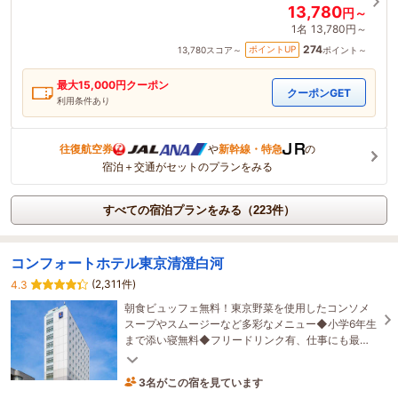
13,780
円～
1名
13,780円～
274
ポイントUP
13,780
スコア～
ポイント～
最大
15,000
円クーポン
クーポンGET
利用条件あり
往復航空券
や
新幹線・特急
の
宿泊＋交通がセットのプランをみる
すべての宿泊プランをみる（223件）
コンフォートホテル東京清澄白河
(2,311件)
4.3
朝食ビュッフェ無料！東京野菜を使用したコンソメ
スープやスムージーなど多彩なメニュー◆小学6年生
まで添い寝無料◆フリードリンク有、仕事にも最適
なライブラリーカフェ！チェックイン前アウト後も
3名がこの宿を見ています
利用可
2時間前に予約されました