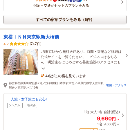
宿泊＋交通がセットのプランをみる
すべての宿泊プランをみる（6件）
東横ＩＮＮ東京駅新大橋前
(747件)
4.2
JR東京駅から無料送迎あり。時間・乗場など詳細は
公式サイトをご覧ください。 ビジネスはもちろ
ん、明治座をはじめとする芸術施設のアクセスにも
便利です。浜町公園・隅田川の散策もお楽しみいた
4名がこの宿を見ています
だけます
18分前に予約されました
都営新宿線浜町駅徒歩2分／浅草線東日本橋駅12分／半蔵門線水天宮前駅
地図・アクセス
10分／東京駅バス15分
一人旅・女子旅にも安心♪
シングル
朝のみ
1泊
大人1名
合計(税込)
9,660
円～
1名
9,660円～