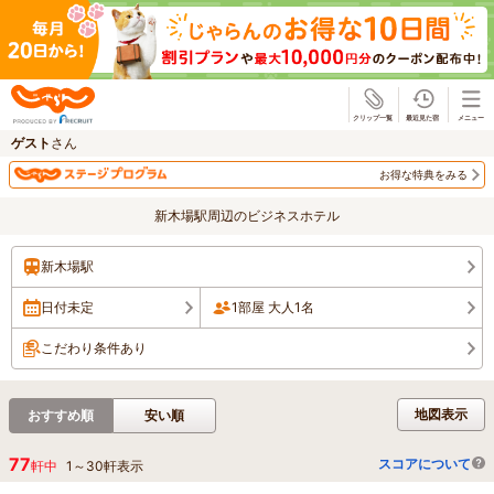
じゃらん
ゲスト
さん
お得な特典をみる
新木場駅周辺のビジネスホテル
新木場駅
日付未定
1部屋 大人1名
こだわり条件あり
地図表示
おすすめ順
安い順
77
スコアについて
軒中
1
～
30
軒表示