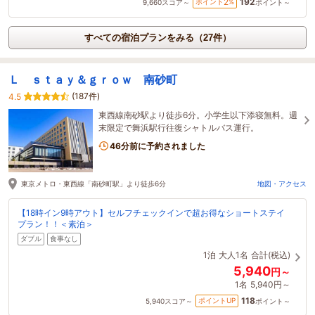
192
2
ポイント
%
9,660
スコア～
ポイント～
すべての宿泊プランをみる（27件）
Ｌ ｓｔａｙ＆ｇｒｏｗ 南砂町
(187件)
4.5
東西線南砂駅より徒歩6分。小学生以下添寝無料。週
末限定で舞浜駅行往復シャトルバス運行。
46分前に予約されました
東京メトロ・東西線「南砂町駅」より徒歩6分
地図・アクセス
【18時イン9時アウト】セルフチェックインで超お得なショートステイ
プラン！！＜素泊＞
ダブル
食事なし
1泊
大人1名
合計(税込)
5,940
円～
1名
5,940円～
118
ポイントUP
5,940
スコア～
ポイント～