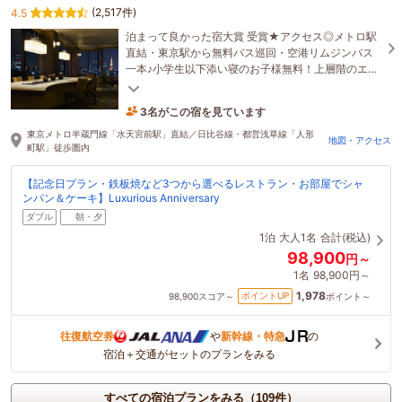
(2,517件)
4.5
泊まって良かった宿大賞 受賞★アクセス◎メトロ駅
直結・東京駅から無料バス巡回・空港リムジンバス
一本♪小学生以下添い寝のお子様無料！上層階のエグ
ゼクティブフロアで、ワンランク上のご滞在を。
3名がこの宿を見ています
9時間前に予約されました
東京メトロ半蔵門線「水天宮前駅」直結／日比谷線・都営浅草線「人形
地図・アクセス
町駅」徒歩圏内
【記念日プラン・鉄板焼など3つから選べるレストラン・お部屋でシャ
ンパン＆ケーキ】Luxurious Anniversary
ダブル
朝・夕
1泊
大人1名
合計(税込)
98,900
円～
1名
98,900円～
1,978
ポイントUP
98,900
スコア～
ポイント～
往復航空券
や
新幹線・特急
の
宿泊＋交通がセットのプランをみる
すべての宿泊プランをみる（109件）