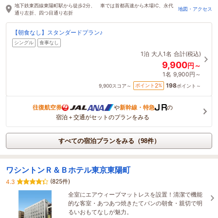
地下鉄東西線東陽町駅から徒歩2分、 車では首都高速から木場IC、永代
地図・アクセス
通り左折、四つ目通り右折
【朝食なし】スタンダードプラン♪
シングル
食事なし
1泊
大人1名
合計(税込)
9,900
円～
1名
9,900円～
198
2
ポイント
%
9,900
スコア～
ポイント～
往復航空券
や
新幹線・特急
の
宿泊＋交通がセットのプランをみる
すべての宿泊プランをみる（98件）
ワシントンＲ＆Ｂホテル東京東陽町
(825件)
4.3
全室にエアウィーブマットレスを設置！清潔で機能
的な客室・あつあつ焼きたてパンの朝食・親切で明
るいおもてなしが魅力。