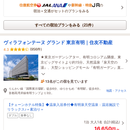
往復航空券
や
新幹線・特急
の
宿泊＋交通がセットのプランをみる
すべての宿泊プランをみる（21件）
ヴィラフォンテーヌ グランド 東京有明｜住友不動産
(956件)
4.3
★東京ガーデンシアター、有明コロシアム隣接。東
京ビッグサイトより約15分。天然温泉『泉天空の
湯』、大型ショッピングモール『有明ガーデン』直
結。ヴィラフォンテーヌで、素敵なひと時を。
13名がこの宿を見ています
たった今予約されました
りんかい線「国際展示場駅」徒歩6分、ゆりかもめ「有明駅」徒歩4分。
地図・アクセス
首都高湾岸線有明ランプより3分。
【チェーンホテル特集】◆温泉入浴券付◆有明泉天空温泉：温浴施設で
リラックス♪＝素泊り＝
ダブル
食事なし
1泊
大人1名
合計(税込)
16,650
円～