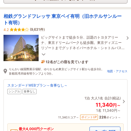
相鉄グランドフレッサ 東京ベイ有明（旧ホテルサンルー
ト有明）
(9,631件)
4.2
ビッグサイトまで徒歩５分、話題のトヨタアリー
ナ、東京ドリームパークも徒歩圏。東京ディズニー
リゾートまでグッドネイバーホテル・シャトルバス
が運行中！新宿・渋谷・池袋も電車で一本の好立地
12名がこの宿を見ています
です！
16分前に予約されました
りんかい線国際展示場駅、ゆりかもめ東京ビッグサイト駅から徒歩3分。
地図・アクセス
首都高湾岸線有明ランプより3分。
スタンダードWEBプラン～食事なし～
シングル
食事なし
1泊
大人1名
合計(税込)
11,340
円～
1名
11,340円～
226
ポイントUP
11,340
スコア～
ポイント～
最大
4,000
円クーポン