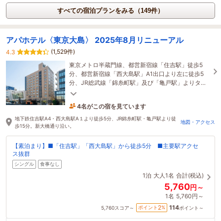
すべての宿泊プランをみる（149件）
アパホテル〈東京大島〉 2025年8月リニューアル
(1,529件)
4.3
東京メトロ半蔵門線、都営新宿線「住吉駅」徒歩5
分、都営新宿線「西大島駅」A1出口より左に徒歩5
分、JR総武線「錦糸町駅」及び「亀戸駅」よりタク
シーで5分(徒歩約15分)の立地に当ホテルはございま
4名がこの宿を見ています
す。
3時間前に予約されました
地下鉄住吉駅A4・西大島駅A１より徒歩5分、JR錦糸町駅・亀戸駅より徒
地図・アクセス
歩15分。新大橋通り沿い。
【素泊まり】■「住吉駅」「西大島駅」から徒歩5分 ■主要駅アクセ
ス抜群
シングル
食事なし
1泊
大人1名
合計(税込)
5,760
円～
1名
5,760円～
114
2
ポイント
%
5,760
スコア～
ポイント～