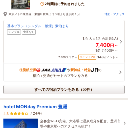
2時間前に予約されました
東京メトロ東西線 東陽町駅東出口３番より徒歩約１分
地図・アクセス
基本プラン（シングル 禁煙）素泊まり
シングル
食事なし
1泊
大人1名
合計(税込)
7,400
円～
1名
7,400円～
148
2
ポイント
%
7,400
スコア～
ポイント～
往復航空券
や
新幹線・特急
の
宿泊＋交通がセットのプランをみる
すべての宿泊プランをみる（50件）
hotel MONday Premium 豊洲
(424件)
4.3
全客室Wi-Fi完備。大浴場は温泉成分を配合。豊洲市
場や東京駅へのアクセスも抜群！