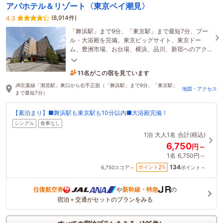
アパホテル＆リゾート〈東京ベイ潮見〉
(8,914件)
4.3
「舞浜駅」まで9分、「東京駅」まで最短7分、プー
ル・大浴殿を完備。東京ビッグサイト、東京ドー
ム、豊洲市場、お台場、横浜、品川、新宿へのアク
セスも抜群。一人旅にも観光にも最適☆
11名がこの宿を見ています
19分前に予約されました
JR京葉線「潮見駅」東口から右手正面（「舞浜駅」まで9分、「東京駅」
地図・アクセス
まで最短7分）
【素泊まり】■舞浜駅も東京駅も10分以内■大浴殿完備！
シングル
食事なし
1泊
大人1名
合計(税込)
6,750
円～
1名
6,750円～
134
2
ポイント
%
6,750
スコア～
ポイント～
往復航空券
や
新幹線・特急
の
宿泊＋交通がセットのプランをみる