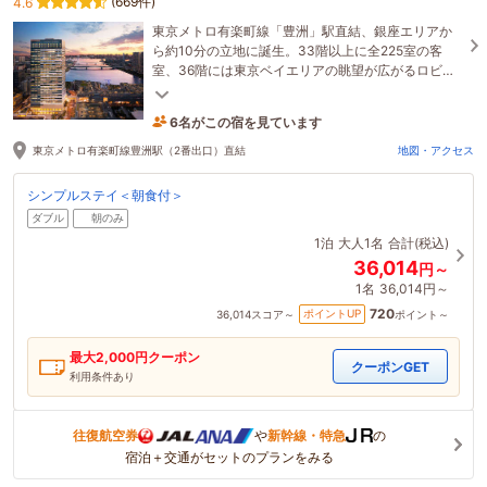
(669件)
4.6
東京メトロ有楽町線「豊洲」駅直結、銀座エリアか
ら約10分の立地に誕生。33階以上に全225室の客
室、36階には東京ベイエリアの眺望が広がるロビ
ー、レストラン、バー、大浴場をご用意していま
6名がこの宿を見ています
す。
1時間前に予約されました
東京メトロ有楽町線豊洲駅（2番出口）直結
地図・アクセス
シンプルステイ＜朝食付＞
ダブル
朝のみ
1泊
大人1名
合計(税込)
36,014
円～
1名
36,014円～
720
ポイントUP
36,014
スコア～
ポイント～
最大
2,000
円クーポン
クーポンGET
利用条件あり
往復航空券
や
新幹線・特急
の
宿泊＋交通がセットのプランをみる