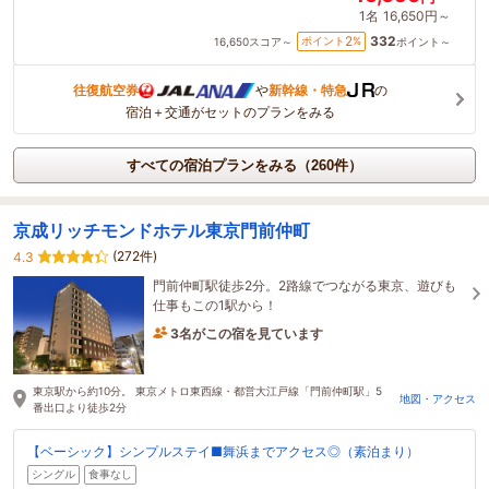
1名
16,650円～
332
2
ポイント
%
16,650
スコア～
ポイント～
往復航空券
や
新幹線・特急
の
宿泊＋交通がセットのプランをみる
すべての宿泊プランをみる（260件）
京成リッチモンドホテル東京門前仲町
(272件)
4.3
門前仲町駅徒歩2分。2路線でつながる東京、遊びも
仕事もこの1駅から！
3名がこの宿を見ています
12分前に予約されました
東京駅から約10分。 東京メトロ東西線・都営大江戸線「門前仲町駅」5
地図・アクセス
番出口より徒歩2分
【ベーシック】シンプルステイ■舞浜までアクセス◎（素泊まり）
シングル
食事なし