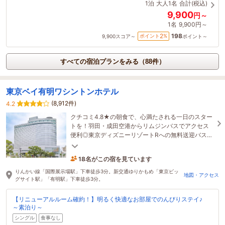
1泊
大人1名
合計(税込)
9,900
円～
1名
9,900円～
198
2
ポイント
%
9,900
スコア～
ポイント～
すべての宿泊プランをみる（88件）
東京ベイ有明ワシントンホテル
(8,912件)
4.2
クチコミ4.8★の朝食で、心満たされる一日のスター
トを！羽田・成田空港からリムジンバスでアクセス
便利◎東京ディズニーリゾートRへの無料送迎バスあ
り♪ビッグサイトやお台場もスグ！
18名がこの宿を見ています
たった今予約されました
りんかい線「国際展示場駅」下車徒歩3分。新交通ゆりかもめ「東京ビッ
地図・アクセス
グサイト駅」「有明駅」下車徒歩3分。
【リニューアルルーム確約！】明るく快適なお部屋でのんびりステイ♪
～素泊り～
シングル
食事なし