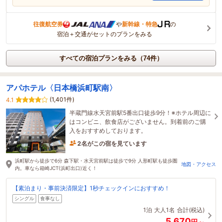
往復航空券
や
新幹線・特急
の
宿泊＋交通がセットのプランをみる
すべての宿泊プランをみる（74件）
アパホテル〈日本橋浜町駅南〉
(1,401件)
4.1
半蔵門線水天宮前駅5番出口徒歩9分！※ホテル周辺に
はコンビニ、飲食店がございません。到着前のご購
入をおすすめしております。
2名がこの宿を見ています
2時間前に予約されました
浜町駅から徒歩で6分 森下駅・水天宮前駅は徒歩で9分 人形町駅も徒歩圏
地図・アクセス
内。車なら箱崎JCT(浜町出口)近く！
【素泊まり・事前決済限定】1秒チェックインにおすすめ！
シングル
食事なし
1泊
大人1名
合計(税込)
5,670
円～