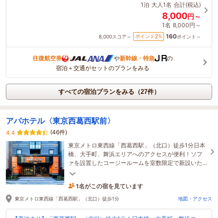
1泊
大人1名
合計(税込)
8,000
円～
1名
8,000円～
160
2
ポイント
%
8,000
スコア～
ポイント～
往復航空券
や
新幹線・特急
の
宿泊＋交通がセットのプランをみる
すべての宿泊プランをみる（27件）
アパホテル〈東京西葛西駅前〉
(46件)
4.4
東京メトロ東西線「西葛西駅」（北口）徒歩1分日本
橋、大手町、舞浜エリアへのアクセスが便利！ソフ
ァを設置したコージールームを室数限定で新設いた
しました。ゆっくりとお寛ぎ頂ける客室です。
1名がこの宿を見ています
4時間前に予約されました
東京メトロ東西線「西葛西駅」（北口）徒歩1分
地図・アクセス