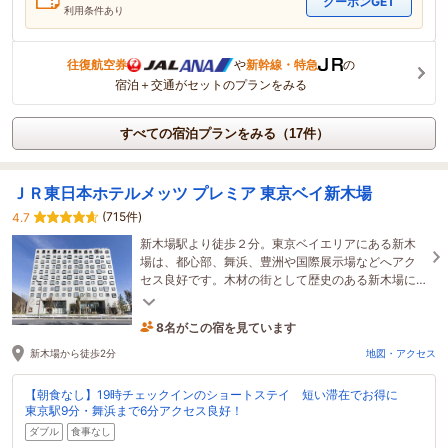
クーポンGET
利用条件あり
往復航空券
や
新幹線・特急
の
宿泊＋交通がセットのプランをみる
すべての宿泊プランをみる（17件）
ＪＲ東日本ホテルメッツ プレミア 東京ベイ新木場
(715件)
4.7
新木場駅より徒歩２分。東京ベイエリアにある新木
場は、都心部、舞浜、豊洲や国際展示場などへアク
セス良好です。木材の街として歴史のある新木場に
ちなみ、木のあたたかみを感じていただける上質な
8名がこの宿を見ています
空間。
48分前に予約されました
新木場から徒歩2分
地図・アクセス
【朝食なし】19時チェックインのショートステイ 短い滞在でお得に
東京駅9分・舞浜まで6分アクセス良好！
ダブル
食事なし