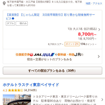
地下鉄半蔵門線・大江戸線【清澄白河駅】Ｂ１出入口徒歩０分。地下鉄
地図・アクセス
を使って東京駅から約10分
【直前割】【じゃらん限定 3日前早期割引】彩り豊かな朝食無料サー
ビス◆
ダブル
朝のみ
1泊
大人1名
合計(税込)
8,700
円～
1名
8,700円～
174
2
ポイント
%
8,700
スコア～
ポイント～
往復航空券
や
新幹線・特急
の
宿泊＋交通がセットのプランをみる
すべての宿泊プランをみる（30件）
ホテルトラスティ東京ベイサイド
(4,314件)
4.3
トヨタアリーナ東京・東京ドリームパーク最寄りホ
テル 駐車場90台あり 荷物のお預かり・発送可
東京ビッグサイト駅徒歩5分／国際展示場駅から徒歩