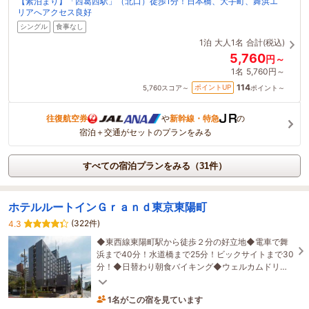
【素泊まり】「西葛西駅」（北口）徒歩1分！日本橋、大手町、舞浜エ
リアへアクセス良好
シングル
食事なし
1泊
大人1名
合計(税込)
5,760
円～
1名
5,760円～
114
ポイントUP
5,760
スコア～
ポイント～
往復航空券
や
新幹線・特急
の
宿泊＋交通がセットのプランをみる
すべての宿泊プランをみる（31件）
ホテルルートインＧｒａｎｄ東京東陽町
(322件)
4.3
◆東西線東陽町駅から徒歩２分の好立地◆電車で舞
浜まで40分！水道橋まで25分！ビックサイトまで30
分！◆日替わり朝食バイキング◆ウェルカムドリン
ク◆大浴場でゆったりと26時までおくつろぎいただ
1名がこの宿を見ています
けます
3時間前に予約されました