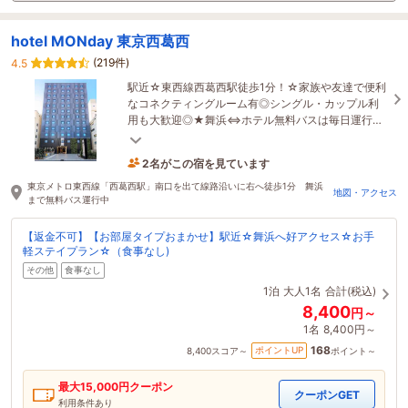
hotel MONday 東京西葛西
(219件)
4.5
駅近☆東西線西葛西駅徒歩1分！☆家族や友達で便利
なコネクティングルーム有◎シングル・カップル利
用も大歓迎◎★舞浜⇔ホテル無料バスは毎日運行中
★朝食ビュッフェも大人気♪
2名がこの宿を見ています
10時間前に予約されました
東京メトロ東西線「西葛西駅」南口を出て線路沿いに右へ徒歩1分 舞浜
地図・アクセス
まで無料バス運行中
【返金不可】【お部屋タイプおまかせ】駅近☆舞浜へ好アクセス☆お手
軽ステイプラン☆（食事なし)
その他
食事なし
1泊
大人1名
合計(税込)
8,400
円～
1名
8,400円～
168
ポイントUP
8,400
スコア～
ポイント～
最大
15,000
円クーポン
クーポンGET
利用条件あり