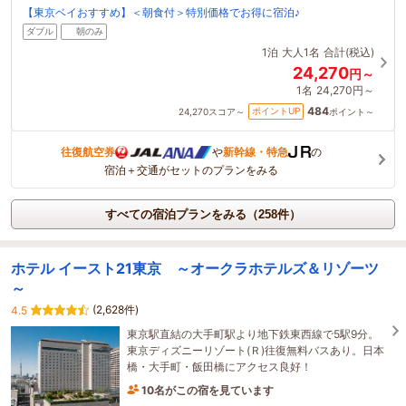
【東京ベイおすすめ】＜朝食付＞特別価格でお得に宿泊♪
ダブル
朝のみ
1泊
大人1名
合計(税込)
24,270
円～
1名
24,270円～
484
ポイントUP
24,270
スコア～
ポイント～
往復航空券
や
新幹線・特急
の
宿泊＋交通がセットのプランをみる
すべての宿泊プランをみる（258件）
ホテル イースト21東京 ～オークラホテルズ＆リゾーツ
～
(2,628件)
4.5
東京駅直結の大手町駅より地下鉄東西線で5駅9分。
東京ディズニーリゾート(Ｒ)往復無料バスあり。日本
橋・大手町・飯田橋にアクセス良好！
10名がこの宿を見ています
1時間前に予約されました