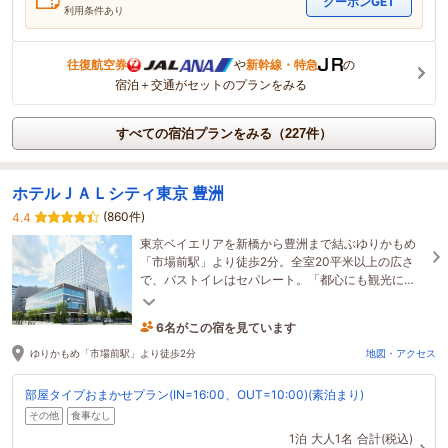
クーポンGET
利用条件あり
往復航空券
や
新幹線・特急
の
宿泊＋交通がセットのプランをみる
すべての宿泊プランをみる（227件）
ホテルＪＡＬシティ東京 豊洲
(860件)
4.4
東京ベイエリアを新橋から豊洲まで結ぶゆりかもめ
「市場前駅」より徒歩2分。全室20平米以上の広さ
で、バストイレはセパレート。「都心にも観光に
も。」おもてなしの翼が広がる、豊洲ステイ
6名がこの宿を見ています
1時間前に予約されました
ゆりかもめ「市場前駅」より徒歩2分
地図・アクセス
部屋タイプおまかせプラン(IN=16:00、OUT=10:00)(素泊まり)
その他
食事なし
1泊
大人1名
合計(税込)