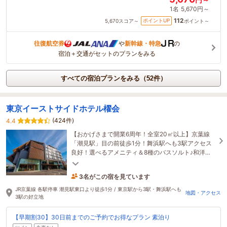
1名
5,670円～
112
ポイントUP
5,670
スコア～
ポイント～
往復航空券
や
新幹線・特急
の
宿泊＋交通がセットのプランをみる
すべての宿泊プランをみる（52件）
東京イーストサイドホテル櫂会
(424件)
4.4
【おかげさまで開業6周年！全室20㎡以上】京葉線
「潮見駅」目の前徒歩1分！舞浜駅へも3駅アクセス
良好！選べるアメニティ＆8種のバスソルト♪和洋室
や2段ベッドの客室は女子会・家族旅行におすすめ◎
3名がこの宿を見ています
2時間前に予約されました
JR京葉線 各駅停車 潮見駅東口より徒歩1分 / 東京駅から3駅・舞浜駅へも
地図・アクセス
3駅の好立地
【早期割30】30日前までのご予約でお得なプラン 素泊り