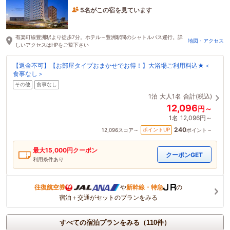
5名がこの宿を見ています
1時間前に予約されました
有楽町線豊洲駅より徒歩7分。ホテル～豊洲駅間のシャトルバス運行。詳
地図・アクセス
しいアクセスはHPをご覧下さい
【返金不可】【お部屋タイプおまかせでお得！】大浴場ご利用料込★＜
食事なし＞
その他
食事なし
1泊
大人1名
合計(税込)
12,096
円～
1名
12,096円～
240
ポイントUP
12,096
スコア～
ポイント～
最大
15,000
円クーポン
クーポンGET
利用条件あり
往復航空券
や
新幹線・特急
の
宿泊＋交通がセットのプランをみる
すべての宿泊プランをみる（110件）