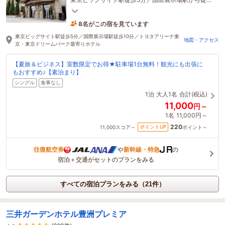
10分の好立地！
8名がこの宿を見ています
16分前に予約されました
東京ビッグサイト駅徒歩5分／国際展示場駅徒歩10分／トヨタアリーナ東
地図・アクセス
京・東京ドリームパーク最寄りホテル
【夏旅＆ビジネス】室数限定でお得★駐車場1台無料！観光にも出張に
もおすすめ♪【素泊まり】
シングル
食事なし
1泊
大人1名
合計(税込)
11,000
円～
1名
11,000円～
220
ポイントUP
11,000
スコア～
ポイント～
往復航空券
や
新幹線・特急
の
宿泊＋交通がセットのプランをみる
すべての宿泊プランをみる（21件）
三井ガーデンホテル豊洲プレミア