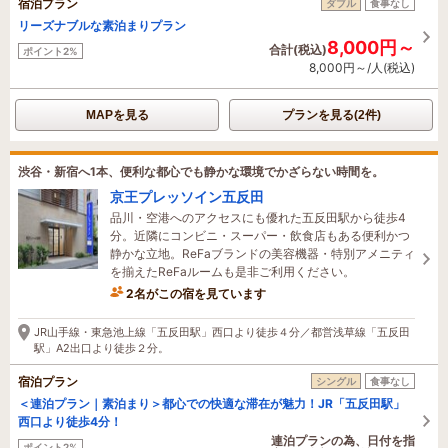
宿泊プラン
ダブル
食事なし
リーズナブルな素泊まりプラン
8,000円～
合計(税込)
ポイント2%
8,000円～/人(税込)
MAPを見る
プランを見る(2件)
渋谷・新宿へ1本、便利な都心でも静かな環境でかざらない時間を。
京王プレッソイン五反田
品川・空港へのアクセスにも優れた五反田駅から徒歩4
分。近隣にコンビニ・スーパー・飲食店もある便利かつ
静かな立地。ReFaブランドの美容機器・特別アメニティ
を揃えたReFaルームも是非ご利用ください。
2名がこの宿を見ています
5時間前に予約されました
JR山手線・東急池上線「五反田駅」西口より徒歩４分／都営浅草線「五反田
駅」A2出口より徒歩２分。
宿泊プラン
シングル
食事なし
＜連泊プラン｜素泊まり＞都心での快適な滞在が魅力！JR「五反田駅」
西口より徒歩4分！
連泊プランの為、日付を指
ポイント2%