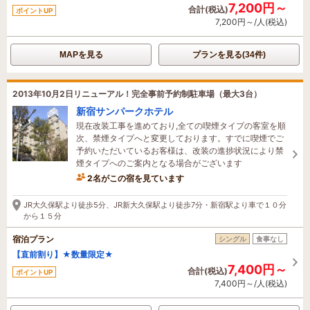
7,200円～
合計(税込)
ポイントUP
7,200円～/人(税込)
MAPを見る
プランを見る(34件)
2013年10月2日リニューアル！完全事前予約制駐車場（最大3台）
新宿サンパークホテル
現在改装工事を進めており,全ての喫煙タイプの客室を順
次、禁煙タイプへと変更しております。すでに喫煙でご
予約いただいているお客様は、改装の進捗状況により禁
煙タイプへのご案内となる場合がございます
2名がこの宿を見ています
58分前に予約されました
JR大久保駅より徒歩5分、JR新大久保駅より徒歩7分・新宿駅より車で１０分
から１５分
宿泊プラン
シングル
食事なし
【直前割り】★数量限定★
7,400円～
合計(税込)
ポイントUP
7,400円～/人(税込)