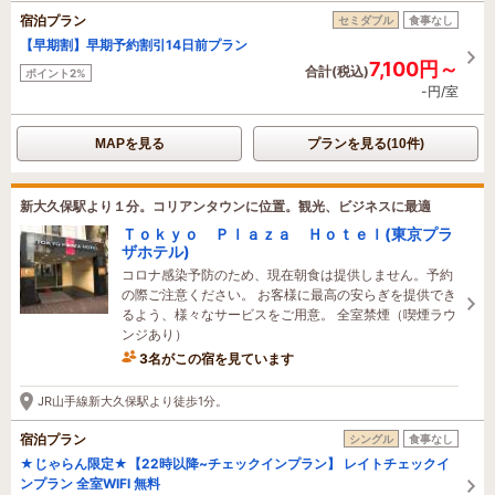
宿泊プラン
セミダブル
食事なし
【早期割】早期予約割引14日前プラン
7,100円～
合計(税込)
ポイント2%
-円/室
MAPを見る
プランを見る(10件)
新大久保駅より１分。コリアンタウンに位置。観光、ビジネスに最適
Ｔｏｋｙｏ Ｐｌａｚａ Ｈｏｔｅｌ(東京プラ
ザホテル)
コロナ感染予防のため、現在朝食は提供しません。予約
の際ご注意ください。 お客様に最高の安らぎを提供でき
るよう、様々なサービスをご用意。 全室禁煙（喫煙ラウ
ンジあり）
3名がこの宿を見ています
14時間前に予約されました
JR山手線新大久保駅より徒歩1分。
宿泊プラン
シングル
食事なし
★じゃらん限定★【22時以降~チェックインプラン】 レイトチェックイ
ンプラン 全室WIFI 無料