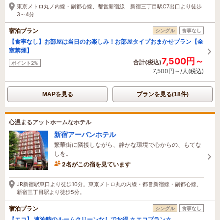
東京メトロ丸ノ内線・副都心線、都営新宿線 新宿三丁目駅C7出口より徒歩
3～4分
宿泊プラン
シングル
食事なし
【食事なし】お部屋は当日のお楽しみ！お部屋タイプおまかせプラン【全
室禁煙】
7,500円～
合計(税込)
ポイント2%
7,500円～/人(税込)
MAPを見る
プランを見る(18件)
心温まるアットホームなホテル
新宿アーバンホテル
繁華街に隣接しながら、静かな環境で心からの、もてな
しを。
2名がこの宿を見ています
2時間前に予約されました
JR新宿駅東口より徒歩10分。東京メトロ丸の内線・都営新宿線・副都心線、
新宿三丁目駅より徒歩5分。
宿泊プラン
シングル
食事なし
【エコ】 連泊時のルームクリーンなしでお得 ☆エコプラン☆