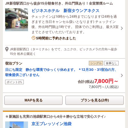
JR新宿駅西口から徒歩15分朝食付き、外出門限あり！全室禁煙ルーム
ビジネスホテル 新宿タウンアネクス
チェックインは16時から24時までになります(24時を過
ぎますと当日キャンセル扱いとなります) チェックイン
後、外出時門限は1時です。 団体でのご利用は、最大3室
までとさせていただいております。
5時間前に予約されました
JR新宿駅西口（ターミナル）をでて、ユニクロ、ビックカメラの方向へ徒歩
15分 柏木公園近く
宿泊プラン
シングル
食事なし
日にち限定 静かな環境でゆっくり休めます。 ＊12月30・31宿泊の方、
朝食提供ございません
7,800円～
合計(税込)
ポイント2%
7,800円～/人(税込)
MAPを見る
プランを見る(2件)
☆新施設も充実の池袋駅東口から4分☆静かな立地で安心ステイ♪
京王プレッソイン池袋