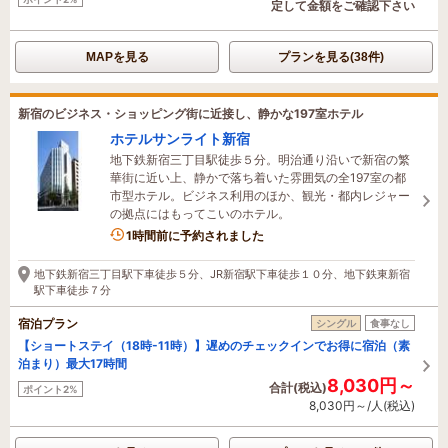
定して金額をご確認下さい
MAPを見る
プランを見る(38件)
新宿のビジネス・ショッピング街に近接し、静かな197室ホテル
ホテルサンライト新宿
地下鉄新宿三丁目駅徒歩５分。明治通り沿いで新宿の繁
華街に近い上、静かで落ち着いた雰囲気の全197室の都
市型ホテル。ビジネス利用のほか、観光・都内レジャー
の拠点にはもってこいのホテル。
1時間前に予約されました
地下鉄新宿三丁目駅下車徒歩５分、JR新宿駅下車徒歩１０分、地下鉄東新宿
駅下車徒歩７分
宿泊プラン
シングル
食事なし
【ショートステイ（18時-11時）】遅めのチェックインでお得に宿泊（素
泊まり）最大17時間
8,030円～
合計(税込)
ポイント2%
8,030円～/人(税込)