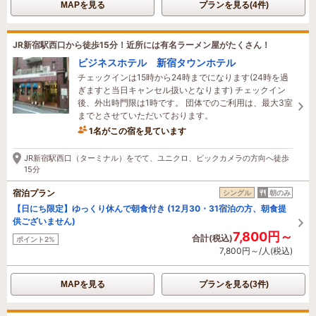
MAPを見る
プランを見る(4件)
JR新宿駅西口から徒歩15分！近所には有名ラーメン屋がたくさん！
ビジネスホテル 新宿タウンホテル
チェックインは15時から24時までになります(24時を過
ぎますと当日キャンセル扱いとなります) チェックイン
後、外出時門限は1時です。 団体でのご利用は、最大3室
までとさせていただいております。
1名がこの宿を見ています
2時間前に予約されました
JR新宿駅西口（ターミナル）をでて、ユニクロ、ビックカメラの方向へ徒歩
15分
宿泊プラン
シングル
朝のみ
【日にち限定】ゆっくり休んで朝食付き (12月30・31宿泊の方、朝食提
供ございません)
7,800円～
合計(税込)
ポイント2%
7,800円～/人(税込)
MAPを見る
プランを見る(3件)