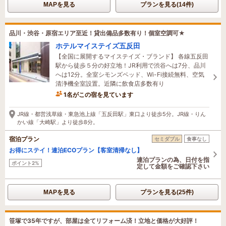
MAPを見る
プランを見る(14件)
品川・渋谷・原宿エリア至近！貸出備品多数有り！個室空調可★
ホテルマイステイズ五反田
【全国に展開するマイステイズ・ブランド】 各線五反田
駅から徒歩５分の好立地！JR利用で渋谷へは7分、品川
へは12分。全室シモンズベッド、Wi-Fi接続無料、空気
清浄機全室設置。近隣に飲食店多数有り
1名がこの宿を見ています
12分前に予約されました
JR線・都営浅草線・東急池上線「五反田駅」東口より徒歩5分。JR線・りん
かい線「大崎駅」より徒歩8分。
宿泊プラン
セミダブル
食事なし
お得にステイ！連泊ECOプラン【客室清掃なし】
連泊プランの為、日付を指
ポイント2%
定して金額をご確認下さい
MAPを見る
プランを見る(25件)
笹塚で35年ですが、部屋は全てリフォーム済！立地と価格が大好評！