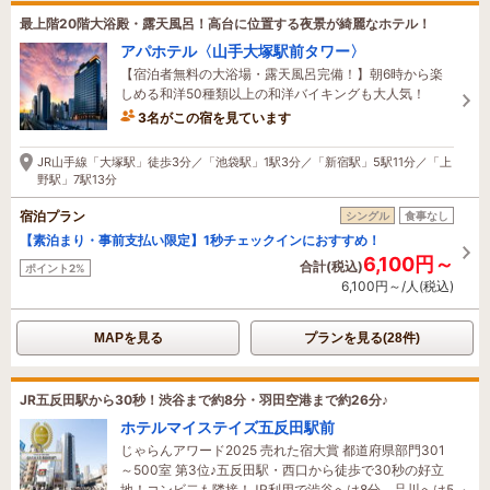
最上階20階大浴殿・露天風呂！高台に位置する夜景が綺麗なホテル！
アパホテル〈山手大塚駅前タワー〉
【宿泊者無料の大浴場・露天風呂完備！】朝6時から楽
しめる和洋50種類以上の和洋バイキングも大人気！
3名がこの宿を見ています
4時間前に予約されました
JR山手線「大塚駅」徒歩3分／「池袋駅」1駅3分／「新宿駅」5駅11分／「上
野駅」7駅13分
宿泊プラン
シングル
食事なし
【素泊まり・事前支払い限定】1秒チェックインにおすすめ！
6,100円～
合計(税込)
ポイント2%
6,100円～/人(税込)
MAPを見る
プランを見る(28件)
JR五反田駅から30秒！渋谷まで約8分・羽田空港まで約26分♪
ホテルマイステイズ五反田駅前
じゃらんアワード2025 売れた宿大賞 都道府県部門301
～500室 第3位♪五反田駅・西口から徒歩で30秒の好立
地！コンビ二も隣接！JR利用で渋谷へは8分、品川へは5