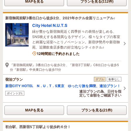
MAPを見る
プランを見る(112件)
新宿御苑前駅3番出口から徒歩2分、2021年ホテル全面リニューアル♪
City Hotel N.U.T.S
緑が豊かな新宿御苑近く四季折々の表情が楽しめる、
SNS映えする各階異なるデザイン、様々なタイプの客室
と綺麗な浴室へとリノベーション。新宿伊勢丹や新宿御
苑、近隣飲食店多数の好立地なシティホテル♪
12時間前に予約されました
『新宿御苑前駅』3番出口から徒歩2分、『新宿3丁目駅』C8出口から徒歩5
分『新宿駅』中央東口から徒歩11分
宿泊プラン
ダブル
食事なし
新宿CITY HOTEL N．U．T．S東京 ゆったり旅を満喫、連泊プラン！
連泊プランの為、日付を指
ポイント2%
定して金額をご確認下さい
MAPを見る
プランを見る(21件)
初台駅、西新宿5丁目駅より徒歩約６分！