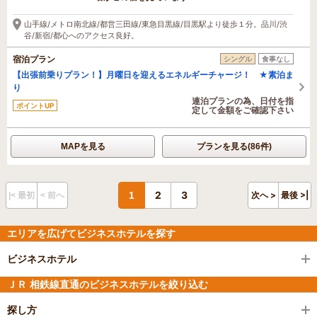
2時間前に予約されました
山手線/メトロ南北線/都営三田線/東急目黒線/目黒駅より徒歩１分。品川/渋
谷/新宿/都心へのアクセス良好。
宿泊プラン
シングル
食事なし
【出張前乗りプラン！】月曜日を迎えるエネルギーチャージ！ ★素泊ま
り
連泊プランの為、日付を指
ポイントUP
定して金額をご確認下さい
MAPを見る
プランを見る(86件)
2
3
1
次へ >
最後 >|
|< 最初
< 前へ
エリアを広げてビジネスホテルを探す
ビジネスホテル
ＪＲ 相鉄線直通のビジネスホテルを絞り込む
探し方