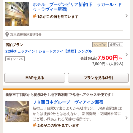
ホテル ブーゲンビリア新宿(旧 ラガール・ド
ゥ・ラヴィー新宿)
1名がこの宿を見ています
2時間前に予約されました
京王線笹塚駅徒歩5分
宿泊プラン
シングル
食事なし
22時チェックイン！ショートステイ【禁煙】シングル
7,500円～
合計(税込)
ポイント2%
7,500円～/人(税込)
MAPを見る
プランを見る(3件)
新宿三丁目駅から徒歩3分！地下鉄利用で各地へアクセス至便です！
ＪＲ西日本グループ ヴィアイン新宿
新宿三丁目駅C7出口よりから徒歩3分、 JR新宿駅(東口)
からは徒歩9分とは思えない、 新宿御苑・花園神社等に
ほど近い緑あふれる閑静な場所です。
2名がこの宿を見ています
58分前に予約されました