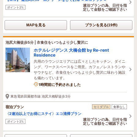
連泊プランの為、日付を指
ポイント2%
定して金額をご確認下さい
MAPを見る
プランを見る(19件)
池尻大橋徒歩5分 | 衣食住をいつもより少し贅沢に
ホテルレジデンス 大橋会館 by Re-rent
Residence
共用のラウンジエリアには広々としたキッチン、ダイニ
ング、ワークスペースをご用意。カフェ／レストランや
サウナなど、衣食住をいつもより少し贅沢に味わう施設
も備わっています。
1時間前に予約されました
東急電鉄田園都市線 池尻大橋駅徒歩3分
宿泊プラン
セミダブル
食事なし
〈2連泊以上でお得にステイ〉エコ清掃プラン
連泊プランの為、日付を指
ポイント2%
定して金額をご確認下さい