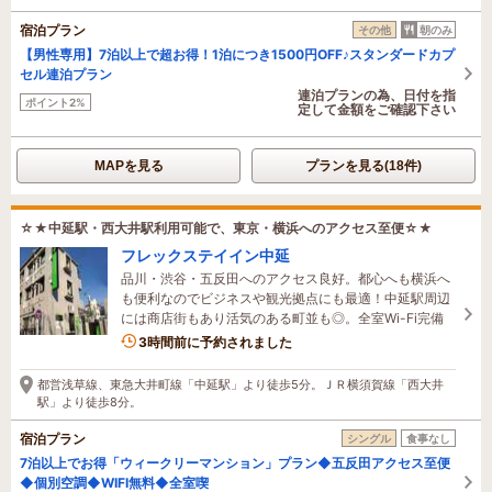
宿泊プラン
その他
朝のみ
【男性専用】7泊以上で超お得！1泊につき1500円OFF♪スタンダードカプ
セル連泊プラン
連泊プランの為、日付を指
ポイント2%
定して金額をご確認下さい
MAPを見る
プランを見る(18件)
☆★中延駅・西大井駅利用可能で、東京・横浜へのアクセス至便☆★
フレックステイイン中延
品川・渋谷・五反田へのアクセス良好。都心へも横浜へ
も便利なのでビジネスや観光拠点にも最適！中延駅周辺
には商店街もあり活気のある町並も◎。全室Wi-Fi完備
3時間前に予約されました
都営浅草線、東急大井町線「中延駅」より徒歩5分。ＪＲ横須賀線「西大井
駅」より徒歩8分。
宿泊プラン
シングル
食事なし
7泊以上でお得「ウィークリーマンション」プラン◆五反田アクセス至便
◆個別空調◆WIFI無料◆全室喫