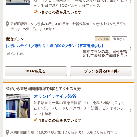
分。羽田空港やTOCビルへも好アクセス！
5名がこの宿を見ています
19分前に予約されました
五反田駅西口から徒歩30秒。JR山手線・都営浅草線・東急池上線が利用可で
渋谷まで8分、品川まで5分！
宿泊プラン
シングル
食事なし
お得にステイ！／素泊り・連泊ECOプラン【客室清掃なし】
連泊プランの為、日付を指
ポイント2%
定して金額をご確認下さい
MAPを見る
プランを見る(160件)
渋谷から東急田園都市線で1駅とアクセス良好
オリンピックイン渋谷
渋谷駅から一駅の東急田園都市線 池尻大橋駅北口より
徒歩3分。フリードリンクコーナー設置、ビデオオンデ
マンド無料
4名がこの宿を見ています
4時間前に予約されました
東急田園都市線『池尻大橋駅』北口より徒歩3分 渋谷より徒歩約20分