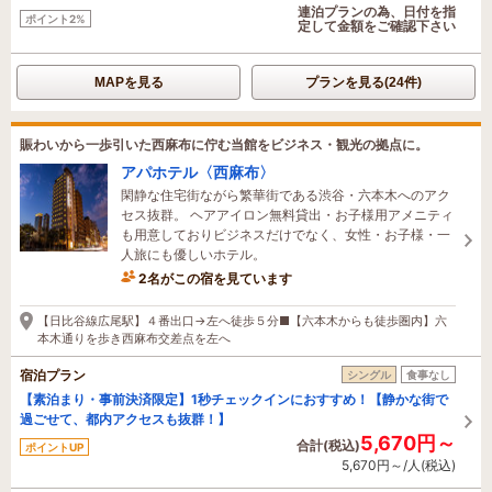
連泊プランの為、日付を指
ポイント2%
定して金額をご確認下さい
MAPを見る
プランを見る(24件)
賑わいから一歩引いた西麻布に佇む当館をビジネス・観光の拠点に。
アパホテル〈西麻布〉
閑静な住宅街ながら繁華街である渋谷・六本木へのアク
セス抜群。 ヘアアイロン無料貸出・お子様用アメニティ
も用意しておりビジネスだけでなく、女性・お子様・一
人旅にも優しいホテル。
2名がこの宿を見ています
たった今予約されました
【日比谷線広尾駅】４番出口→左へ徒歩５分■【六本木からも徒歩圏内】六
本木通りを歩き西麻布交差点を左へ
宿泊プラン
シングル
食事なし
【素泊まり・事前決済限定】1秒チェックインにおすすめ！【静かな街で
過ごせて、都内アクセスも抜群！】
5,670円～
合計(税込)
ポイントUP
5,670円～/人(税込)