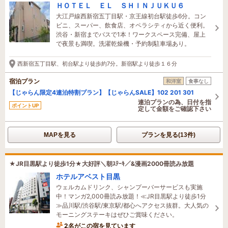
ＨＯＴＥＬ ＥＬ ＳＨＩＮＪＵＫＵ６
大江戸線西新宿五丁目駅・京王線初台駅徒歩6分。コン
ビニ、スーパー、飲食店、オペラシティから近く便利。
渋谷・新宿までバスで1本！ワークスペース完備、屋上
で夜景も満喫。洗濯乾燥機・予約制駐車場あり。
西新宿五丁目駅、初台駅より徒歩約7分。新宿駅より徒歩１６分
宿泊プラン
和洋室
食事なし
【じゃらん限定4連泊特割プラン】【じゃらんSALE】102 201 301
連泊プランの為、日付を指
ポイントUP
定して金額をご確認下さい
MAPを見る
プランを見る(13件)
★JR目黒駅より徒歩1分★大好評＼朝ｽﾃｰｷ／&漫画2000冊読み放題
ホテルアベスト目黒
ウェルカムドリンク、シャンプーバーサービスも実施
中！マンガ2,000冊読み放題！≪JR目黒駅より徒歩1分
≫品川駅/渋谷駅/東京駅/都心へアクセス抜群。大人気の
モーニングステーキはぜひご賞味ください。
2名がこの宿を見ています