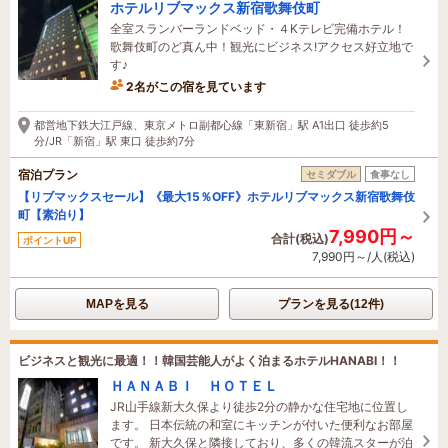
ホテルリブマックス新宿歌舞伎町
全室スランバーランドベッド・４Kテレビ完備ホテル！
歌舞伎町のど真ん中！観光にビジネス!アクセス好立地で
す♪
2名がこの宿を見ています
14時間前に予約されました
都営地下鉄大江戸線、東京メトロ副都心線「東新宿」駅 A1出口 徒歩約5
分/JR「新宿」駅 東口 徒歩約7分
宿泊プラン
セミダブル
食事なし
【リブマックスセール】《最大15％OFF》ホテルリブマックス新宿歌舞伎
町【素泊り】
7,990円～
合計(税込)
ポイントUP
7,990円～/人(税込)
MAPを見る
プランを見る(12件)
ビジネスと観光に最適！！韓国芸能人がよく泊まるホテルHANABI！！
ＨＡＮＡＢＩ ＨＯＴＥＬ
JR山手線新大久保より徒歩2分の静かな住宅地に位置し
ます。 日本伝統の和室にキッチンが付いた便利なお部屋
です。 新大久保と隣接しており、多くの韓流スターが泊