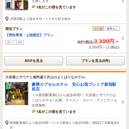
も致します。
1名がこの宿を見ています
たった今予約されました
JR新宿駅より徒歩８分～１０分と好立地☆
宿泊プラン
その他
食事なし
【男性専用・上段限定】プラン
3,300円～
合計(税込)
ポイント2%
3,300円～/人(税込)
MAPを見る
プランを見る(8件)
大浴場とサウナと無料盛り沢山のよくばりなホテル♪
豪華カプセルホテル 安心お宿プレミア新宿駅
前店
ＪＲ新宿駅東南口から徒歩90秒！ 大浴場とサウナのよ
くばりホテル♪ お酒・ラーメン・カレー・アメニティも
全部無料
1名がこの宿を見ています
2時間前に予約されました
新宿駅東南口より徒歩90秒！/バスタ新宿より徒歩90秒！/新宿3丁目駅徒歩5
分