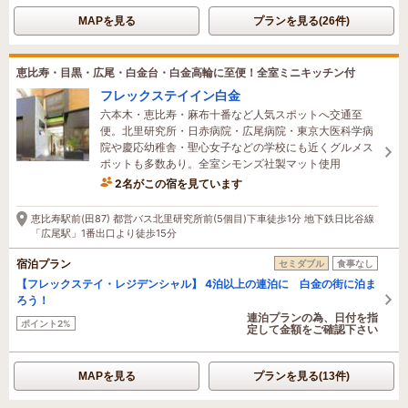
MAPを見る
プランを見る(26件)
恵比寿・目黒・広尾・白金台・白金高輪に至便！全室ミニキッチン付
フレックステイイン白金
六本木・恵比寿・麻布十番など人気スポットへ交通至
便。北里研究所・日赤病院・広尾病院・東京大医科学病
院や慶応幼稚舎・聖心女子などの学校にも近くグルメス
ポットも多数あり。全室シモンズ社製マット使用
2名がこの宿を見ています
12時間前に予約されました
恵比寿駅前(田87) 都営バス北里研究所前(5個目)下車徒歩1分 地下鉄日比谷線
「広尾駅」1番出口より徒歩15分
宿泊プラン
セミダブル
食事なし
【フレックステイ・レジデンシャル】 4泊以上の連泊に 白金の街に泊ま
ろう！
連泊プランの為、日付を指
ポイント2%
定して金額をご確認下さい
MAPを見る
プランを見る(13件)