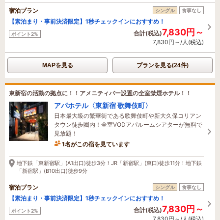
宿泊プラン
シングル
食事なし
【素泊まり・事前決済限定】1秒チェックインにおすすめ！
7,830円～
合計(税込)
ポイント2%
7,830円～/人(税込)
MAPを見る
プランを見る(24件)
東新宿の活動の拠点に！！アメニティバー設置の全室禁煙ホテル！！
アパホテル〈東新宿 歌舞伎町〉
日本最大級の繁華街である歌舞伎町や新大久保コリアン
タウン徒歩圏内！全室VODアパルームシアターが無料で
見放題！
1名がこの宿を見ています
14時間前に予約されました
地下鉄「東新宿駅」(A1出口)徒歩3分！JR「新宿駅」(東口)徒歩11分！地下鉄
「新宿駅」(B10出口)徒歩9分
宿泊プラン
シングル
食事なし
【素泊まり・事前決済限定】1秒チェックインにおすすめ！
7,830円～
合計(税込)
ポイント2%
7,830円～/人(税込)