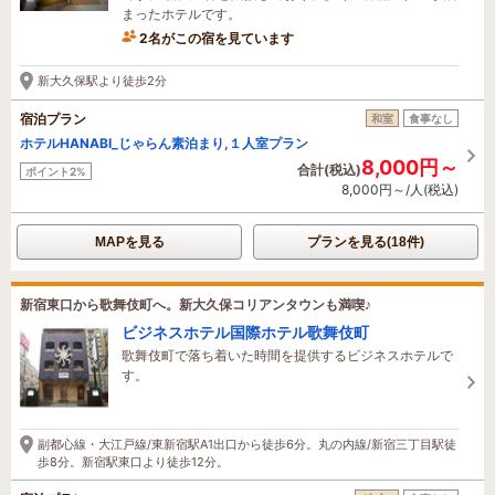
まったホテルです。
2名がこの宿を見ています
新大久保駅より徒歩2分
宿泊プラン
和室
食事なし
ホテルHANABI_じゃらん素泊まり,１人室プラン
8,000円～
合計(税込)
ポイント2%
8,000円～/人(税込)
MAPを見る
プランを見る(18件)
新宿東口から歌舞伎町へ。新大久保コリアンタウンも満喫♪
ビジネスホテル国際ホテル歌舞伎町
歌舞伎町で落ち着いた時間を提供するビジネスホテルで
す。
副都心線・大江戸線/東新宿駅A1出口から徒歩6分。丸の内線/新宿三丁目駅徒
歩8分。新宿駅東口より徒歩12分。