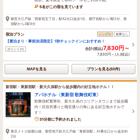
5名がこの宿を見ています
1時間前に予約されました
都営大江戸線「西新宿五丁目」駅A2出口徒歩1分、都庁前駅から1駅2分、新
宿駅から2駅4分
宿泊プラン
シングル
食事なし
【素泊まり・事前決済限定】1秒チェックインにおすすめ！
7,830円～
合計(税込)
ポイント2%
7,830円～/人(税込)
MAPを見る
プランを見る(60件)
新宿駅・東新宿駅・新大久保駅から徒歩圏内の好立地ホテル！！
アパホテル〈東新宿 歌舞伎町東〉
歌舞伎町繁華街、新大久保のコリアンタウンまで徒歩圏
内！区役所通りと職安通りの角にある好立地ホテルで
す！
31分前に予約されました
東京メトロ副都心線、都営地下鉄大江戸線「東新宿駅」A1番出口から徒歩約
2分