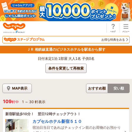
じゃらん
お得な特典をみる
ＪＲ 相鉄線直通のビジネスホテルを駅名から探す
日付未定1泊 1部屋 大人1名 子供0名
条件を変更して再検索
MAP表示
おすすめ順
安い順
109
軒中
1
～
30
軒表示
新宿駅徒歩10分！ 翌日12時チェックアウト！
カプセルホテル新宿５１０
宿泊日当日であればチェックイン前のお荷物のお預かり