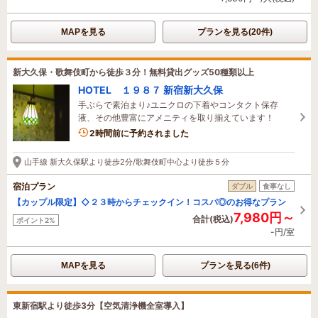
MAPを見る
プランを見る(20件)
新大久保・歌舞伎町から徒歩３分！無料貸出グッズ50種類以上
HOTEL １９８７ 新宿新大久保
手ぶらで素泊まり♪ユニクロの下着やコンタクト保存
液、その他豊富にアメニティを取り揃えています！
2時間前に予約されました
山手線 新大久保駅より徒歩2分/歌舞伎町中心より徒歩５分
宿泊プラン
ダブル
食事なし
【カップル限定】◇２３時からチェックイン！コスパ◎のお得なプラン
7,980円～
合計(税込)
ポイント2%
-円/室
MAPを見る
プランを見る(6件)
東新宿駅より徒歩3分【空気清浄機全室導入】