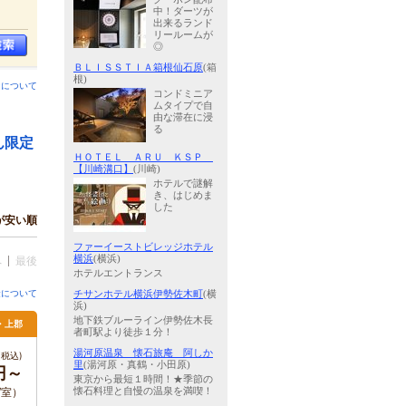
中！ダーツが
出来るランド
リールームが
◎
ＢＬＩＳＳＴＩＡ箱根仙石原
(箱
根)
ンについて
コンドミニア
ムタイプで自
由な滞在に浸
る
ん限定
ＨＯＴＥＬ ＡＲＵ ＫＳＰ
【川崎溝口】
(川崎)
ホテルで謎解
き、はじめま
した
が安い順
ファーイーストビレッジホテル
横浜
(横浜)
へ
最後
ホテルエントランス
金について
チサンホテル横浜伊勢佐木町
(横
浜)
地下鉄ブルーライン伊勢佐木長
・上郡
者町駅より徒歩１分！
湯河原温泉 懐石旅庵 阿しか
税込)
里
(湯河原・真鶴・小田原)
円～
東京から最短１時間！★季節の
懐石料理と自慢の温泉を満喫！
 /室）