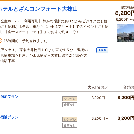
最安料金(
ホテルとざんコンフォート大雄山
8,200
（8,200円～
【全室Ｗｉ-Ｆｉ利用可能】 静かな場所にありながらビジネスにも観
光にも便利なホテル。車なら【小田原アリーナ】でのイベントにも便
利。【富士スピードウェイ】までお車で約４０分！
18時間前に予約されました
【アクセス】
東名大井松田ＩＣより車で１５分、隣接の
MAP
市営駐車場を利用。小田原駅から大雄山線で21分終点大
雄山駅下車
大人1名
合計
(税込)
(
り宿泊プラン
8,200
8,200円～
シングル
食事なし
り宿泊プラン
8,200
8,200円～
シングル
食事なし