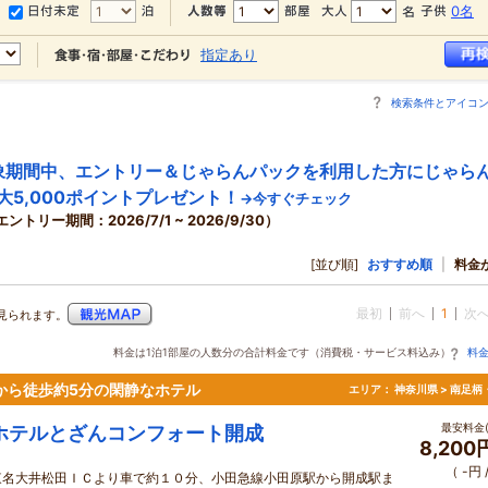
0名
指定あり
検索条件とアイコ
象期間中、エントリー＆じゃらんパックを利用した方にじゃら
大5,000ポイントプレゼント！
→今すぐチェック
エントリー期間：2026/7/1 ~ 2026/9/30）
[並び順]
おすすめ順
|
料金
最初
前へ
1
次
見られます。
料金は1泊1部屋の人数分の合計料金です（消費税・サービス料込み）
料
駅から徒歩約5分の閑静なホテル
エリア：
神奈川県 > 南足柄
最安料金(
ホテルとざんコンフォート開成
8,200
（ -円
東名大井松田ＩＣより車で約１０分、小田急線小田原駅から開成駅ま