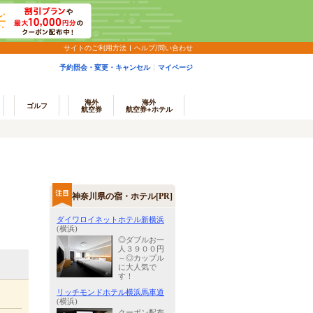
サイトのご利用方法
ヘルプ/問い合わせ
予約照会・変更・キャンセル
マイページ
海外
海外
ゴルフ
航空券
航空券+ホテル
神奈川県の宿・ホテル[PR]
ダイワロイネットホテル新横浜
(横浜)
◎ダブルお一
人３９００円
～◎カップル
に大人気で
す！
リッチモンドホテル横浜馬車道
(横浜)
クーポン配布