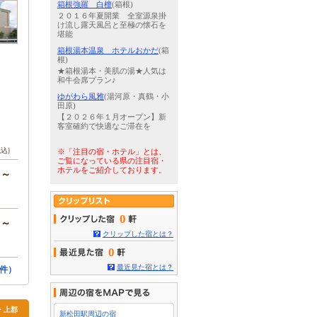
箱根強羅 白檀
(箱根)
２０１６年夏開業 全室源泉掛
け流し露天風呂と至極の懐石を
堪能
箱根湯本温泉 ホテルおかだ
(箱
根)
★箱根湯本・美肌の湯★人気は
和牛会席プラン♪
ゆがわら風雅
(湯河原・真鶴・小
田原)
【２０２６年１月オープン】新
客室確約で快適なご滞在を
税込)
※「注目の宿・ホテル」とは、
ご覧になっている県の注目宿・
ホテルをご紹介しております。
円～
0
円～
クリップした宿とは？
0
最近見た宿とは？
件）
・上郡
新松田駅周辺の宿