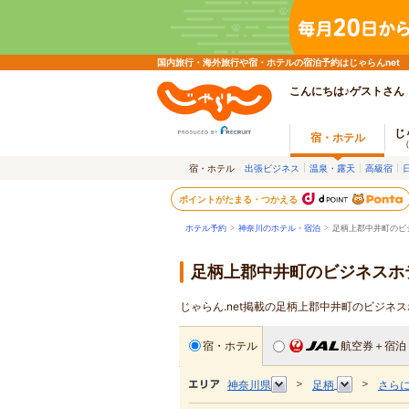
国内旅行・海外旅行や宿・ホテルの宿泊予約はじゃらんnet
こんにちは♪ゲストさん
じ
宿・ホテル
宿・ホテル
出張ビジネス
温泉・露天
高級宿
ポイントがたまる・つかえる
ホテル予約
>
神奈川のホテル・宿泊
>
足柄上郡中井町のビ
足柄上郡中井町のビジネスホ
じゃらん.net掲載の足柄上郡中井町のビジネ
宿・ホテル
航空券＋宿泊
＞
＞
神奈川県
足柄
さら