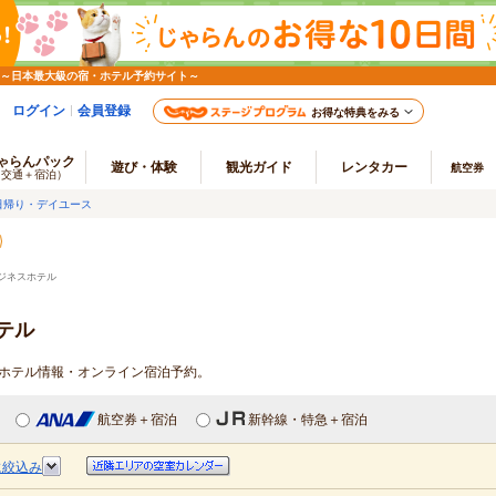
 ～日本最大級の宿・ホテル予約サイト～
ログイン
会員登録
お得な特典をみる
ゃらんパック
遊び・体験
観光ガイド
レンタカー
航空券
（交通＋宿泊）
日帰り・デイユース
ジネスホテル
テル
スホテル情報・オンライン宿泊予約。
航空券＋宿泊
新幹線・特急＋宿泊
に絞込み