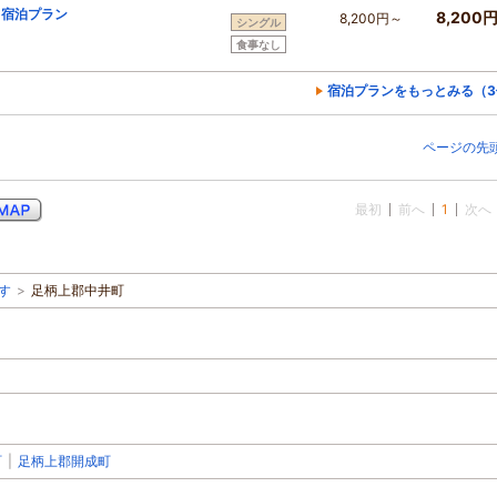
り宿泊プラン
8,200
8,200円～
シングル
食事なし
宿泊プランをもっとみる（3
ページの先
最初
前へ
1
次へ
す
>
足柄上郡中井町
町
|
足柄上郡開成町