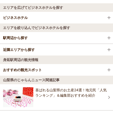
エリアを広げてビジネスホテルを探す
ビジネスホテル
エリアを絞り込んでビジネスホテルを探す
全国のビジネスホテル
駅周辺から探す
山梨県
近隣エリアから探す
十島駅
下部・身延・早川
身延駅周辺の観光情報
下部・身延・早川
下部・身延・早川
おすすめの観光スポット
山梨県のじゃらんニュース関連記事
古湯坊 源泉館
4.2
喜ばれる山梨県のお土産24選！地元民「人気
古くから湯の里として知られ、落ち着いた情緒が漂う下部温泉。中で
ランキング」＆編集部おすすめを紹介
もこの湯は、岩盤から自噴する名湯で、武田信玄も傷を癒したと言わ
れている。湧き出す源泉のすぐ上には、大きな岩組の湯船がある。約
30度の源泉と適温に沸かした熱めの湯に、交互に入浴するのが流儀
だ。食事付プラン（５０００円）もある。