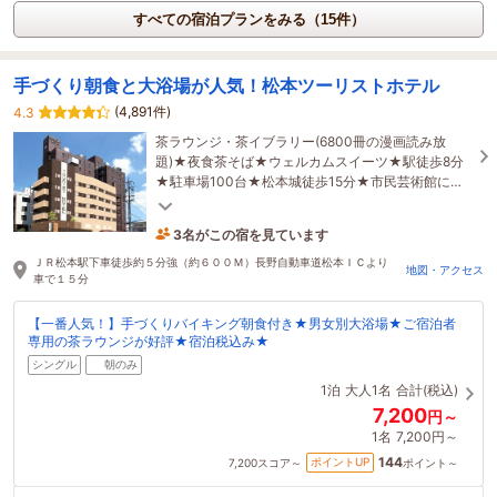
すべての宿泊プランをみる（15件）
手づくり朝食と大浴場が人気！松本ツーリストホテル
(4,891件)
4.3
茶ラウンジ・茶イブラリー(6800冊の漫画読み放
題)★夜食茶そば★ウェルカムスイーツ★駅徒歩8分
★駐車場100台★松本城徒歩15分★市民芸術館に近
い★シモンズ★近隣フィットネス無料★貸自転車★
アウト11時
3名がこの宿を見ています
たった今予約されました
ＪＲ松本駅下車徒歩約５分強（約６００Ｍ）長野自動車道松本ＩＣより
地図・アクセス
車で１５分
【一番人気！】手づくりバイキング朝食付き★男女別大浴場★ご宿泊者
専用の茶ラウンジが好評★宿泊税込み★
シングル
朝のみ
1泊
大人1名
合計(税込)
7,200
円～
1名
7,200円～
144
ポイントUP
7,200
スコア～
ポイント～