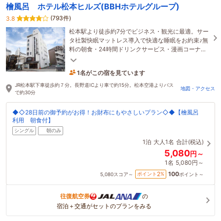
檜風呂 ホテル松本ヒルズ(BBHホテルグループ)
(793件)
3.8
松本駅より徒歩約7分でビジネス・観光に最適。サー
タ社製快眠マットレス導入で快適な睡眠をお約束♪無
料の朝食・24時間ドリンクサービス・漫画コーナ
ー・貸出品など無料サービス充実！檜の浴場でのん
びり♪
1名がこの宿を見ています
12時間前に予約されました
JR松本駅下車徒歩約７分。長野道ICより車で約15分。松本空港よりバス
地図・アクセス
で約30分
◆◇28日前の御予約がお得！お財布にもやさしいプラン◇◆【檜風呂
利用 朝食付】
シングル
朝のみ
1泊
大人1名
合計(税込)
5,080
円～
1名
5,080円～
100
2
ポイント
%
5,080
スコア～
ポイント～
往復航空券
の
宿泊＋交通がセットのプランをみる