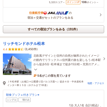
106
ポイントUP
5,320
スコア～
ポイント～
往復航空券
の
宿泊＋交通がセットのプランをみる
すべての宿泊プランをみる（191件）
リッチモンドホテル松本
(3,450件)
4.4
北欧風デザインと信州の自然が融和されたイメージ
の館内でリラックス♪♪信州夏の旅を楽しもう♪松本駅
から徒歩5分･松本城まで徒歩15分程～充実のアメニ
ティバーで夏旅応援♪
5名がこの宿を見ています
45分前に予約されました
ＪＲ松本駅（お城口→公園通り旧パルコ方面へ）徒歩４分・中央道松本
地図・アクセス
インター車１５分（ホテルまで1本道）
朝食ブッフェ付きプラン※
シングル
朝のみ
1泊
大人1名
合計(税込)