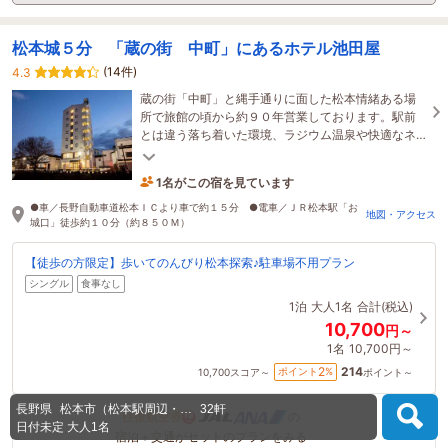
松本城５分 「蔵の街 中町」にあるホテル池田屋
(14件)
4.3
蔵の街「中町」と縄手通りに面した松本情緒ある場
所で旅館の頃から約９０年営業しております。駅前
とは違う落ち着いた環境、ラジウム温泉や快適なネ
ット設備等、心温まる空間のご提供を心がけていま
す
1名がこの宿を見ています
1時間前に予約されました
●車／長野自動車道松本ＩＣより車で約１５分 ●電車／ＪＲ松本駅「お
地図・アクセス
城口」徒歩約１０分（約８５０Ｍ）
【徒歩の方限定】歩いてのんびり松本探索♪駐車場不用プラン
シングル
食事なし
1泊
大人1名
合計(税込)
10,700
円～
1名
10,700円～
214
2
ポイント
%
10,700
スコア～
ポイント～
長野県
松本市（松本駅周辺・…
32軒
往復航空券
の
日付未定
大人1名
宿泊＋交通がセットのプランをみる