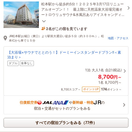
松本駅から徒歩約5分！２０２５年3月17日リニュー
アルオープン！！ 最上階に天然温泉大浴場完備オ
ートロウリュサウナ&水風呂ありアイスキャンディ・
乳酸菌無料サービス実施中♪
2名がこの宿を見ています
1時間前に予約されました
JR松本駅お城口（東口）より駅前大通沿い徒歩５分（約３００m.）。松
地図・アクセス
本ICから車で１５分
【大浴場×サウナでととのう！】ドーミーインスタンダードプラン!!＜素
泊まり＞
ダブル
食事なし
1泊
大人1名
合計(税込)
8,700
円～
1名
8,700円～
174
ポイントUP
8,700
スコア～
ポイント～
往復航空券
や
新幹線・特急
の
宿泊＋交通がセットのプランをみる
すべての宿泊プランをみる（77件）