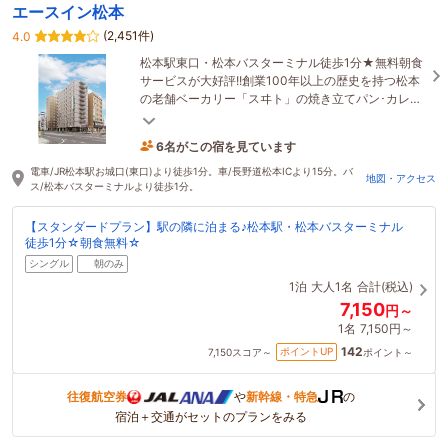
エースイン松本
(2,451件)
4.0
松本駅東口・松本バスターミナル徒歩1分★無料朝食
サービスが大好評!!創業100年以上の歴史を持つ松本
の老舗ベーカリー「スヰト」の焼き立てパン･カレ
ー･野沢菜等をご用意！
6名がこの宿を見ています
29分前に予約されました
電車/JR松本駅お城口(東口)より徒歩1分。車/長野道松本ICより15分。バ
地図・アクセス
ス/松本バスターミナルより徒歩1分。
【スタンダードプラン】駅の隣に泊まる♪松本駅・松本バスターミナル
徒歩1分☆朝食無料☆
シングル
朝のみ
1泊
大人1名
合計(税込)
7,150
円～
1名
7,150円～
142
ポイントUP
7,150
スコア～
ポイント～
往復航空券
や
新幹線・特急
の
宿泊＋交通がセットのプランをみる