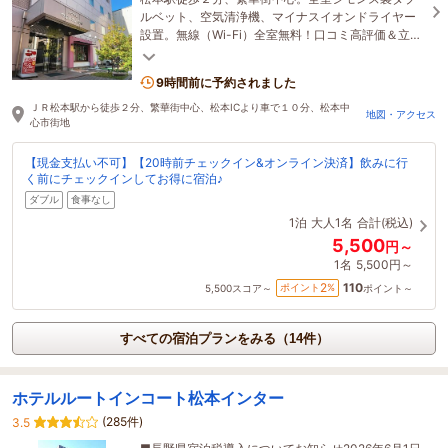
ルベット、空気清浄機、マイナスイオンドライヤー
設置。無線（Wi-Fi）全室無料！口コミ高評価＆立地
抜群の人気リーズナブルホテル。
9時間前に予約されました
ＪＲ松本駅から徒歩２分、繁華街中心、松本ICより車で１０分、松本中
地図・アクセス
心市街地
【現金支払い不可】【20時前チェックイン&オンライン決済】飲みに行
く前にチェックインしてお得に宿泊♪
ダブル
食事なし
1泊
大人1名
合計(税込)
5,500
円～
1名
5,500円～
110
2
ポイント
%
5,500
スコア～
ポイント～
すべての宿泊プランをみる（14件）
ホテルルートインコート松本インター
(285件)
3.5