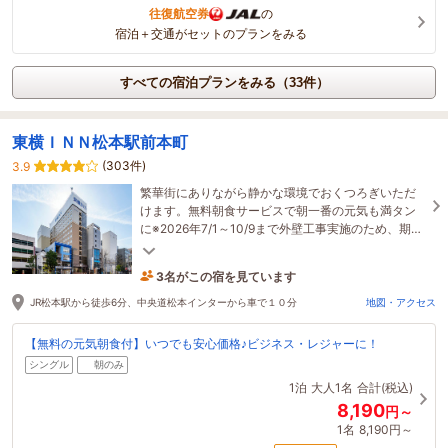
往復航空券
の
宿泊＋交通がセットのプランをみる
すべての宿泊プランをみる（33件）
東横ＩＮＮ松本駅前本町
(303件)
3.9
繁華街にありながら静かな環境でおくつろぎいただ
けます。無料朝食サービスで朝一番の元気も満タン
に※2026年7/1～10/9まで外壁工事実施のため、期間
中は作業に伴う騒音や臭い等が発生する場合有
3名がこの宿を見ています
33分前に予約されました
JR松本駅から徒歩6分、中央道松本インターから車で１０分
地図・アクセス
【無料の元気朝食付】いつでも安心価格♪ビジネス・レジャーに！
シングル
朝のみ
1泊
大人1名
合計(税込)
8,190
円～
1名
8,190円～