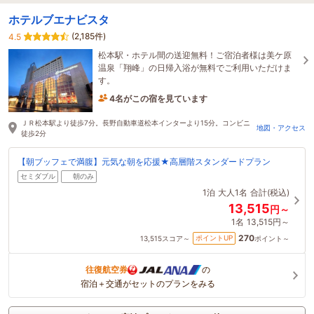
ホテルブエナビスタ
(2,185件)
4.5
松本駅・ホテル間の送迎無料！ご宿泊者様は美ケ原
温泉「翔峰」の日帰入浴が無料でご利用いただけま
す。
4名がこの宿を見ています
9時間前に予約されました
ＪＲ松本駅より徒歩7分。長野自動車道松本インターより15分。コンビニ
地図・アクセス
徒歩2分
【朝ブッフェで満腹】元気な朝を応援★高層階スタンダードプラン
セミダブル
朝のみ
1泊
大人1名
合計(税込)
13,515
円～
1名
13,515円～
270
ポイントUP
13,515
スコア～
ポイント～
往復航空券
の
宿泊＋交通がセットのプランをみる