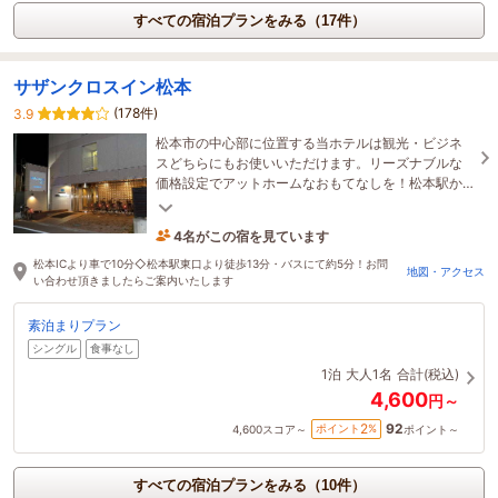
すべての宿泊プランをみる（17件）
サザンクロスイン松本
(178件)
3.9
松本市の中心部に位置する当ホテルは観光・ビジネ
スどちらにもお使いいただけます。リーズナブルな
価格設定でアットホームなおもてなしを！松本駅か
ら徒歩13分、松本城まで徒歩3分と好立地です。
4名がこの宿を見ています
11分前に予約されました
松本ICより車で10分◇松本駅東口より徒歩13分・バスにて約5分！お問
地図・アクセス
い合わせ頂きましたらご案内いたします
素泊まりプラン
シングル
食事なし
1泊
大人1名
合計(税込)
4,600
円～
92
2
ポイント
%
4,600
スコア～
ポイント～
すべての宿泊プランをみる（10件）