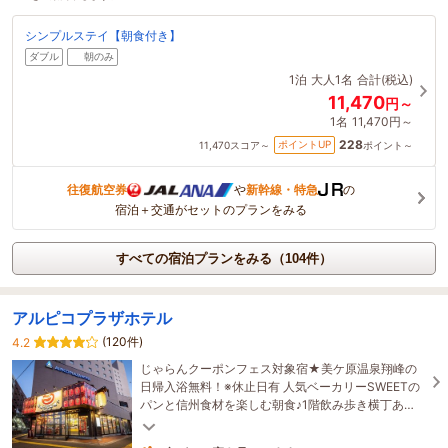
シンプルステイ【朝食付き】
ダブル
朝のみ
1泊
大人1名
合計(税込)
11,470
円～
1名
11,470円～
228
ポイントUP
11,470
スコア～
ポイント～
往復航空券
や
新幹線・特急
の
宿泊＋交通がセットのプランをみる
すべての宿泊プランをみる（104件）
アルピコプラザホテル
(120件)
4.2
じゃらんクーポンフェス対象宿★美ケ原温泉翔峰の
日帰入浴無料！※休止日有 人気ベーカリーSWEETの
パンと信州食材を楽しむ朝食♪1階飲み歩き横丁あ
り！駐車場24時間入出庫可♪（1泊1,200円/15時-翌12
時）