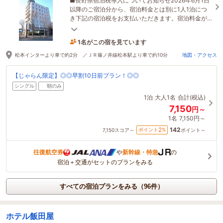
■長野県宿泊税導入についてお知らせ2026年6月1日
以降のご宿泊分から、宿泊料金とは別に1人1泊につ
き下記の宿泊税をお支払いただきます。宿泊料金が1
人1泊6,000円以上(税抜料金）…宿泊税：200円
1名がこの宿を見ています
たった今予約されました
松本インターより車で約2分 ／ＪＲ篠ノ井線松本駅より車で約10分
地図・アクセス
【じゃらん限定】◎◎早割10日前プラン！◎◎
シングル
朝のみ
1泊
大人1名
合計(税込)
7,150
円～
1名
7,150円～
142
2
ポイント
%
7,150
スコア～
ポイント～
往復航空券
や
新幹線・特急
の
宿泊＋交通がセットのプランをみる
すべての宿泊プランをみる（96件）
ホテル飯田屋