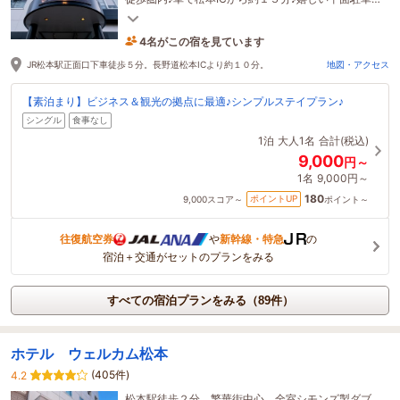
場完備♪【全室】Wi-Fi&有線ネット接続無料♪
4名がこの宿を見ています
2時間前に予約されました
JR松本駅正面口下車徒歩５分。長野道松本ICより約１０分。
地図・アクセス
【素泊まり】ビジネス＆観光の拠点に最適♪シンプルステイプラン♪
シングル
食事なし
1泊
大人1名
合計(税込)
9,000
円～
1名
9,000円～
180
ポイントUP
9,000
スコア～
ポイント～
往復航空券
や
新幹線・特急
の
宿泊＋交通がセットのプランをみる
すべての宿泊プランをみる（89件）
ホテル ウェルカム松本
(405件)
4.2
松本駅徒歩２分、繁華街中心。全室シモンズ製ダブ