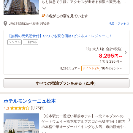
らも特急で手軽にアクセスが出来る有数の観光地。
松本駅すぐにあるホテルなので、利便性は抜群で
す。
3名がこの宿を見ています
たった今予約されました
JR松本駅東口から徒歩で約3分
地図・アクセス
【無料の元気朝食付】いつでも安心価格♪ビジネス・レジャーに！
シングル
朝のみ
1泊
大人1名
合計(税込)
8,295
円～
1名
8,295円～
164
2
ポイント
%
8,295
スコア～
ポイント～
すべての宿泊プランをみる（21件）
ホテルモンターニュ松本
(1,175件)
4.3
【松本駅に一番近い駅前ホテル】～北アルプスへの
ゲートウェイ～松本駅アルプス口から徒歩1分！館内
の本格中華オーダーバイキングも人気。市内観光や
上高地観光にも便利な立地です。