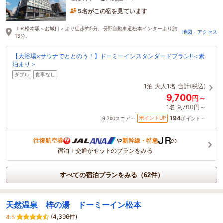
5名がこの宿を見ています
10分前に予約されました
ＪＲ松本駅＜お城口＞より徒歩約5分。長野自動車道松本インターより約
地図・アクセス
15分。
【大浴場×サウナでととのう！】ドーミーインスタンダードプラン!!＜素
泊まり＞
ダブル
食事なし
1泊
大人1名
合計(税込)
9,700
円～
1名
9,700円～
194
ポイントUP
9,700
スコア～
ポイント～
往復航空券
や
新幹線・特急
の
宿泊＋交通がセットのプランをみる
すべての宿泊プランをみる（62件）
天然温泉 梓の湯 ドーミーイン松本
(4,396件)
4.5