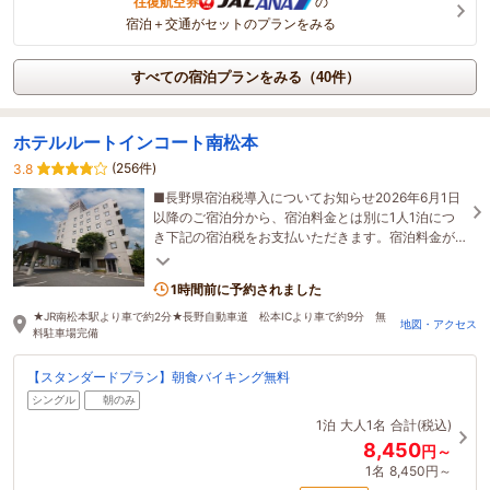
往復航空券
の
宿泊＋交通がセットのプランをみる
すべての宿泊プランをみる（40件）
ホテルルートインコート南松本
(256件)
3.8
■長野県宿泊税導入についてお知らせ2026年6月1日
以降のご宿泊分から、宿泊料金とは別に1人1泊につ
き下記の宿泊税をお支払いただきます。宿泊料金が1
人1泊6,000円以上(税抜料金）…宿泊税：200円
1時間前に予約されました
★JR南松本駅より車で約2分★長野自動車道 松本ICより車で約9分 無
地図・アクセス
料駐車場完備
【スタンダードプラン】朝食バイキング無料
シングル
朝のみ
1泊
大人1名
合計(税込)
8,450
円～
1名
8,450円～