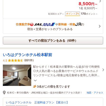
8,500
円～
1名
8,500円～
170
2
ポイント
%
8,500
スコア～
ポイント～
往復航空券
や
新幹線・特急
の
宿泊＋交通がセットのプランをみる
すべての宿泊プランをみる（60件）
いろはグランホテル松本駅前
(891件)
4.5
駅からすぐ！松本最大の繁華街へも徒歩1分で利便性
◎大人気の選べるお夜食のサービスやウェルカムド
リンクサービスも♪朝食は地元食材を使用した和洋ブ
ッフェをご用意！ぜひ一度ご利用ください！
3名がこの宿を見ています
42分前に予約されました
松本IC～車10分圏内・JR松本駅お城口～徒歩4分圏内でアクセス良好！
地図・アクセス
いろはグランホテル 正規料金プラン 【素泊り】