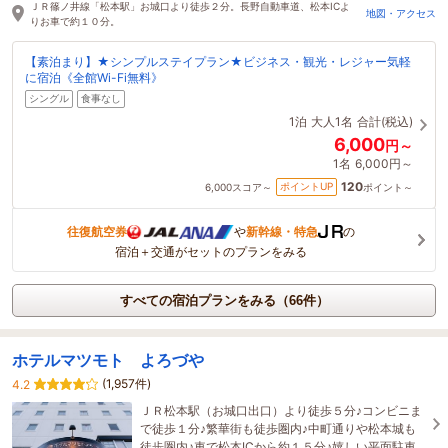
ＪＲ篠ノ井線「松本駅」お城口より徒歩２分。長野自動車道、松本ICよ
地図・アクセス
りお車で約１０分。
【素泊まり】★シンプルステイプラン★ビジネス・観光・レジャー気軽
に宿泊《全館Wi-Fi無料》
シングル
食事なし
1泊
大人1名
合計(税込)
6,000
円～
1名
6,000円～
120
ポイントUP
6,000
スコア～
ポイント～
往復航空券
や
新幹線・特急
の
宿泊＋交通がセットのプランをみる
すべての宿泊プランをみる（66件）
ホテルマツモト よろづや
(1,957件)
4.2
ＪＲ松本駅（お城口出口）より徒歩５分♪コンビニま
で徒歩１分♪繁華街も徒歩圏内♪中町通りや松本城も
徒歩圏内♪車で松本ICから約１５分♪嬉しい平面駐車