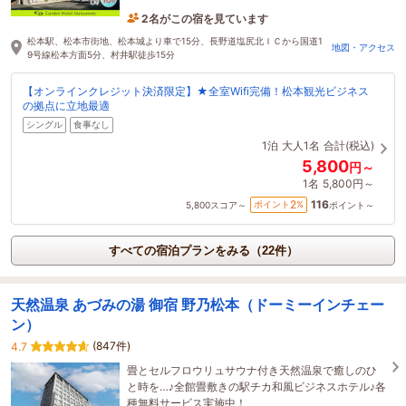
2名がこの宿を見ています
31分前に予約されました
松本駅、松本市街地、松本城より車で15分、長野道塩尻北ＩＣから国道1
地図・アクセス
9号線松本方面5分、村井駅徒歩15分
【オンラインクレジット決済限定】★全室Wifi完備！松本観光ビジネス
の拠点に立地最適
シングル
食事なし
1泊
大人1名
合計(税込)
5,800
円～
1名
5,800円～
116
2
ポイント
%
5,800
スコア～
ポイント～
すべての宿泊プランをみる（22件）
天然温泉 あづみの湯 御宿 野乃松本（ドーミーインチェー
ン）
(847件)
4.7
畳とセルフロウリュサウナ付き天然温泉で癒しのひ
と時を…♪全館畳敷きの駅チカ和風ビジネスホテル♪各
種無料サービス実施中！