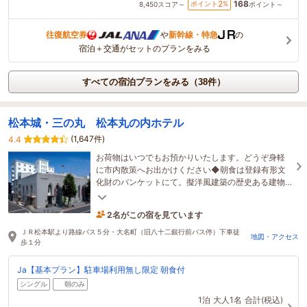
168
2
ポイント
%
8,450
スコア～
ポイント～
往復航空券
や
新幹線・特急
の
宿泊＋交通がセットのプランをみる
すべての宿泊プランをみる（38件）
松本城・三の丸 松本丸の内ホテル
(1,647件)
4.4
お荷物はいつでもお預かりいたします。どうぞ身軽
に市内散策へお出かけください◆朝食は登録有形文
化財のバンケットにて。擬洋風建築の歴史ある建物
で地元の食材、手作りの味をお楽しみください。
2名がこの宿を見ています
1時間前に予約されました
ＪＲ松本駅より路線バス５分・大名町（旧八十二銀行前バス停）下車徒
地図・アクセス
歩１分
Ja【基本プラン】駐車場利用無し限定 朝食付
シングル
朝のみ
1泊
大人1名
合計(税込)