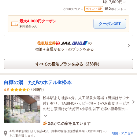
1名
7,600円～
152
ポイントUP
7,600
スコア～
ポイント～
最大
4,000
円クーポン
クーポンGET
利用条件あり
往復航空券
の
宿泊＋交通がセットのプランをみる
すべての宿泊プランをみる（238件）
白樺の湯 たびのホテルlit松本
(969件)
4.5
松本駅より徒歩4分。人工温泉大浴場（男湯はサウナ
付）有り、TABINOハッピー泡～！やお夜食サービス
のだし茶漬けが大好評♪小学生以下で添い寝希望の場
合は、幼児（食事布団なし）に入力してください。
2名がこの宿を見ています
1時間前に予約されました
JR松本駅お城口より徒歩4分。お車の場合は提携駐車場（1泊1100円～）
地図・アクセス
をご案内致します。