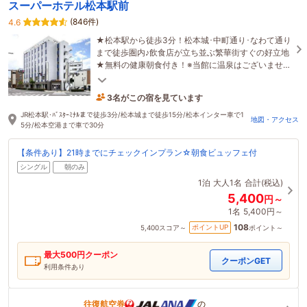
スーパーホテル松本駅前
(846件)
4.6
★松本駅から徒歩3分！松本城･中町通り･なわて通り
まで徒歩圏内♪飲食店が立ち並ぶ繁華街すぐの好立地
★無料の健康朝食付き！※当館に温泉はございませ
ん。
3名がこの宿を見ています
たった今予約されました
JR松本駅･ﾊﾞｽﾀｰﾐﾅﾙまで徒歩3分/松本城まで徒歩15分/松本インター車で1
地図・アクセス
5分/松本空港まで車で30分
【条件あり】21時までにチェックインプラン☆朝食ビュッフェ付
シングル
朝のみ
1泊
大人1名
合計(税込)
5,400
円～
1名
5,400円～
108
ポイントUP
5,400
スコア～
ポイント～
最大
500
円クーポン
クーポンGET
利用条件あり
往復航空券
の