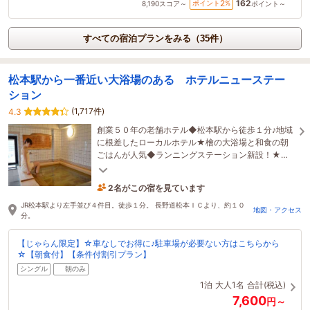
162
2
ポイント
%
8,190
スコア～
ポイント～
すべての宿泊プランをみる（35件）
松本駅から一番近い大浴場のある ホテルニューステー
ション
(1,717件)
4.3
創業５０年の老舗ホテル◆松本駅から徒歩１分♪地域
に根差したローカルホテル★檜の大浴場と和食の朝
ごはんが人気◆ランニングステーション新設！★★
連泊プラン好評受付中♪【アパパートナーホテル】
2名がこの宿を見ています
たった今予約されました
JR松本駅より左手並び４件目。徒歩１分。 長野道松本ＩＣより、約１０
地図・アクセス
分。
【じゃらん限定】☆車なしでお得に♪駐車場が必要ない方はこちらから
☆【朝食付】【条件付割引プラン】
シングル
朝のみ
1泊
大人1名
合計(税込)
7,600
円～