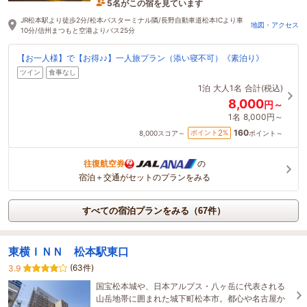
5名がこの宿を見ています
2時間前に予約されました
JR松本駅より徒歩2分/松本バスターミナル隣/長野自動車道松本ICより車
地図・アクセス
10分/信州まつもと空港よりバス25分
【お一人様】で【お得♪♪】一人旅プラン（添い寝不可）《素泊り》
ツイン
食事なし
1泊
大人1名
合計(税込)
8,000
円～
1名
8,000円～
160
2
ポイント
%
8,000
スコア～
ポイント～
往復航空券
の
宿泊＋交通がセットのプランをみる
すべての宿泊プランをみる（67件）
東横ＩＮＮ 松本駅東口
(63件)
3.9
国宝松本城や、日本アルプス・八ヶ岳に代表される
山岳地帯に囲まれた城下町松本市。都心や名古屋か