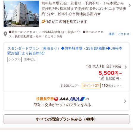
無料駐車場25台、到着順（予約不可）！松本駅から
徒歩約7分♪松本城まで徒歩約10分♪コンビニまで徒歩
約1分☆、松本中心市街地徒歩圏内☆
1名がこの宿を見ています
14分前に予約されました
■電車でのアクセス：ＪＲ松本駅お城口より徒歩５分 ■車でのアクセ
地図・アクセス
ス：長野自動車道・松本ＩＣより１０分
スタンダードプラン（素泊まり）◆無料駐車場・25台(到着順)◆JR松本
駅お城口より徒歩約5分
シングル
食事なし
1泊
大人1名
合計(税込)
5,500
円～
1名
5,500円～
110
2
ポイント
%
5,500
スコア～
ポイント～
往復航空券
の
宿泊＋交通がセットのプランをみる
すべての宿泊プランをみる（48件）