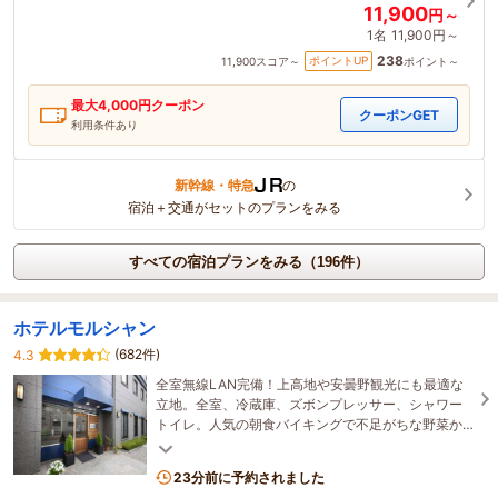
11,900
円～
1名
11,900円～
238
ポイントUP
11,900
スコア～
ポイント～
最大
4,000
円クーポン
クーポンGET
利用条件あり
新幹線・特急
の
宿泊＋交通がセットのプランをみる
すべての宿泊プランをみる（196件）
ホテルモルシャン
(682件)
4.3
全室無線LAN完備！上高地や安曇野観光にも最適な
立地。全室、冷蔵庫、ズボンプレッサー、シャワー
トイレ。人気の朝食バイキングで不足がちな野菜か
ら栄養補給を。女性も安心してお泊り頂ける宿。
23分前に予約されました