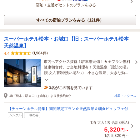
宿泊＋交通がセットのプランをみる
すべての宿泊プランをみる（121件）
スーパーホテル松本・お城口【旧：スーパーホテル松本
天然温泉】
(1,984件)
4.4
市内へアクセス抜群！駐車場完備！★全プラン無料
健康朝食付。ご当地料理有！天然温泉「諏訪の湯」
(男女入替制/洗い場3つ)「小さな温泉、大きな効
能！」ごゆっくりお寛ぎ下さい★
3名がこの宿を見ています
31分前に予約されました
JR「松本」駅東口（お城口）より徒歩約8分
地図・アクセス
【チェーンホテル特集】期間限定プラン☆天然温泉＆朝食ビュッフェ付
シングル
朝のみ
1泊
大人1名
合計(税込)
5,320
円～
1名
5,320円～