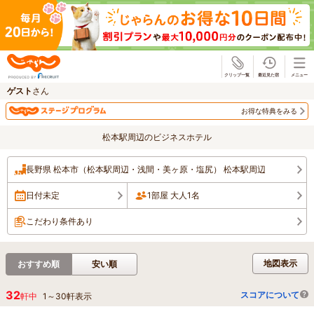
じゃらん
ゲスト
さん
お得な特典をみる
松本駅周辺のビジネスホテル
長野県 松本市（松本駅周辺・浅間・美ヶ原・塩尻） 松本駅周辺
日付未定
1部屋 大人1名
こだわり条件あり
地図表示
おすすめ順
安い順
32
スコアについて
軒中
1
～
30
軒表示