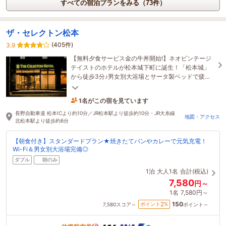
すべての宿泊プランをみる（73件）
ザ・セレクトン松本
(405件)
3.9
【無料夕食サービス金の牛丼開始!】ネオビンテージ
テイストのホテルが松本城下町に誕生！「松本城」
から徒歩3分♪男女別大浴場とサータ製ベッドで疲れ
を癒せます。焼きたてパンや特製カレーも好評！
1名がこの宿を見ています
2時間前に予約されました
長野自動車道 松本ICより約10分／JR松本駅より徒歩約10分・JR大糸線
地図・アクセス
北松本駅より徒歩約6分
【朝食付き】スタンダードプラン★焼きたてパンやカレーで元気充電！
Wi-Fi＆男女別大浴場完備◎
ダブル
朝のみ
1泊
大人1名
合計(税込)
7,580
円～
1名
7,580円～
150
2
ポイント
%
7,580
スコア～
ポイント～