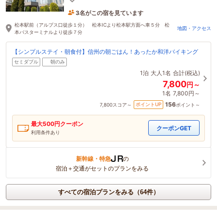
3名がこの宿を見ています
たった今予約されました
松本駅前（アルプス口徒歩１分） 松本ICより松本駅方面へ車５分 松
地図・アクセス
本バスターミナルより徒歩７分
【シンプルステイ・朝食付】信州の朝ごはん！あったか和洋バイキング
セミダブル
朝のみ
1泊
大人1名
合計(税込)
7,800
円～
1名
7,800円～
156
ポイントUP
7,800
スコア～
ポイント～
最大
500
円クーポン
クーポンGET
利用条件あり
新幹線・特急
の
宿泊＋交通がセットのプランをみる
すべての宿泊プランをみる（64件）