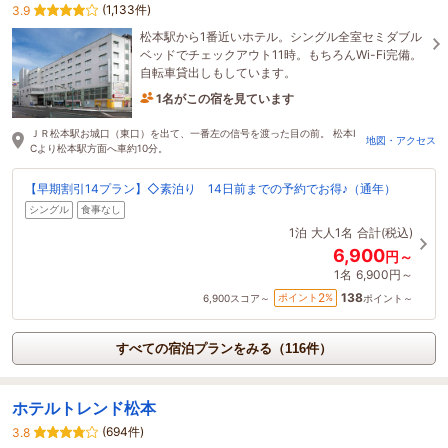
(1,133件)
3.9
松本駅から1番近いホテル。シングル全室セミダブル
ベッドでチェックアウト11時。もちろんWi-Fi完備。
自転車貸出しもしています。
1名がこの宿を見ています
11時間前に予約されました
ＪＲ松本駅お城口（東口）を出て、一番左の信号を渡った目の前。 松本I
地図・アクセス
Cより松本駅方面へ車約10分。
【早期割引14プラン】◇素泊り 14日前までの予約でお得♪（通年）
シングル
食事なし
1泊
大人1名
合計(税込)
6,900
円～
1名
6,900円～
138
2
ポイント
%
6,900
スコア～
ポイント～
すべての宿泊プランをみる（116件）
ホテルトレンド松本
(694件)
3.8