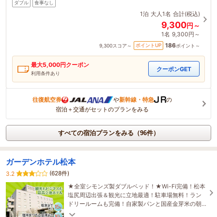
ダブル
食事なし
1泊
大人1名
合計(税込)
9,300
円～
1名
9,300円～
186
ポイントUP
9,300
スコア～
ポイント～
最大
5,000
円クーポン
クーポンGET
利用条件あり
往復航空券
や
新幹線・特急
の
宿泊＋交通がセットのプランをみる
すべての宿泊プランをみる（96件）
ガーデンホテル松本
(628件)
3.2
★全室シモンズ製ダブルベッド！★Wi-Fi完備！松本
塩尻周辺出張＆観光に立地最適！駐車場無料！ラン
ドリールームも完備！自家製パンと国産金芽米の朝
カレーが好評♪