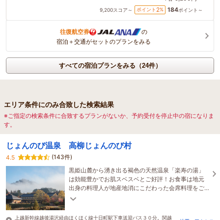
184
2
ポイント
%
9,200
スコア～
ポイント～
往復航空券
の
宿泊＋交通がセットのプランをみる
すべての宿泊プランをみる（24件）
エリア条件にのみ合致した検索結果
※ご指定の検索条件に合致するプランがないか、予約受付を停止中の宿になりま
す。
じょんのび温泉 高柳じょんのび村
(143件)
4.5
黒姫山麓から湧き出る褐色の天然温泉「楽寿の湯」
は効能豊かでお肌スベスベとご好評！お食事は地元
出身の料理人が地産地消にこだわった会席料理をご
用意。「じょんのび」とお寛ぎください。
上越新幹線越後湯沢経由ほくほく線十日町駅下車送迎バス３０分。関越