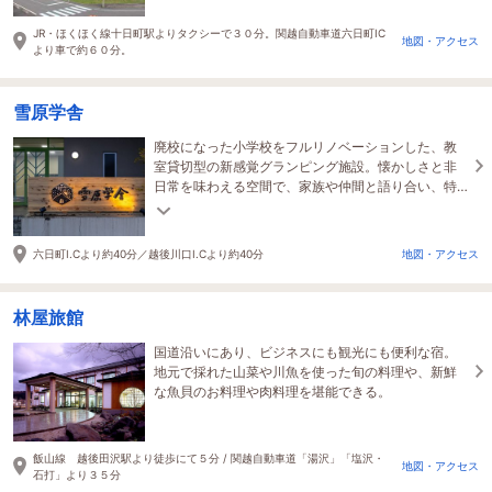
JR・ほくほく線十日町駅よりタクシーで３０分。関越自動車道六日町IC
地図・アクセス
より車で約６０分。
雪原学舎
廃校になった小学校をフルリノベーションした、教
室貸切型の新感覚グランピング施設。懐かしさと非
日常を味わえる空間で、家族や仲間と語り合い、特
別な宿泊体験を心ゆくまでたっぷり満喫ください。
六日町I.Cより約40分／越後川口I.Cより約40分
地図・アクセス
林屋旅館
国道沿いにあり、ビジネスにも観光にも便利な宿。
地元で採れた山菜や川魚を使った旬の料理や、新鮮
な魚貝のお料理や肉料理を堪能できる。
飯山線 越後田沢駅より徒歩にて５分 / 関越自動車道「湯沢」「塩沢・
地図・アクセス
石打」より３５分