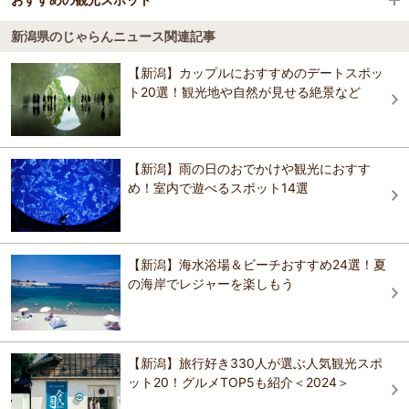
Tabist ホテルパラマウントin浦佐 南魚沼
六日町温泉 山の湯宿 いろりあん
新潟県のじゃらんニュース関連記事
ダフェールイン 六日町
萌気園 さくり温泉健康館
5.0
【新潟】カップルにおすすめのデートスポッ
上越国際の宿 ロッヂ ＹＯＵ
旬彩の庄 坂戸城
日帰り、宿泊の出来る温泉施設です。食堂が利用できます。休憩室は
ト20選！観光地や自然が見せる絶景など
六日町温泉 心と体の保養の宿 龍氣（りゅうき）
無料と有料があります。有料休憩室は要予約です。 無料のWI-FIが使え
ます。
浦佐ホテルオカベ
ダフェールイン 六日町
おすすめの観光スポットガイドを見る
ロッヂ ヤングメイト
【新潟】雨の日のおでかけや観光におすす
山田館
め！室内で遊べるスポット14選
畔地温泉 こいし
ハツカ石温泉 石打ユングパルナス
グリーンビレッジたかはし
六日町温泉 心と体の保養の宿 龍氣（りゅうき）
上越国際の宿 ロッヂ ＹＯＵ
【新潟】海水浴場＆ビーチおすすめ24選！夏
の海岸でレジャーを楽しもう
ホテルグリーンプラザ上越
むいか温泉ホテル
ハツカ石温泉 石打ユングパルナス
【新潟】旅行好き330人が選ぶ人気観光スポ
五十沢温泉ゆもとかん
ット20！グルメTOP5も紹介＜2024＞
上越国際の宿 ロッヂ ＹＯＵ