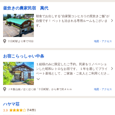
釜炊きの農家民宿 萬代
朝食でお出しする“自家製コシヒカリの窯炊きご飯”が
自慢です！ ペットも泊まれる専用ルームもございま
す。
十日町駅より車で10分
地図・アクセス
お宿こらっしゃい中条
１組様のみに限定したご予約。民家をリノベーショ
ンした昭和レトロなお宿です。 １年を通してプライ
ベート基地として、ご家族・ご友人とご利用くださ
い。
ＪＲ飯山線／ほくほく線「十日町駅」から車で約４ｋｍ
地図・アクセス
ハヤマ荘
(14件)
3.9