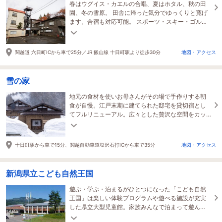
春はウグイス・カエルの合唱、夏はホタル、秋の田
園、冬の雪原。 田舎に帰った気分でゆっくりと寛げ
ます。合宿も対応可能。 スポーツ・スキー・ゴルフ
場が近くにあり、大浴場付でくつろげる宿です。
関越道 六日町ICから車で25分／JR 飯山線 十日町駅より徒歩30分
地図・アクセス
雪の家
地元の食材を使いお母さんがその場で手作りする朝
食が自慢。江戸末期に建てられた邸宅を貸切宿とし
てフルリニューアル。広々とした贅沢な空間をカッ
プルでもファミリーでも快適にご利用いただけま
す。
十日町駅から車で15分、関越自動車道塩沢石打ICから車で35分
地図・アクセス
新潟県立こども自然王国
遊ぶ・学ぶ・泊まるがひとつになった「こども自然
王国」は楽しい体験プログラムや遊べる施設が充実
した県立大型児童館。家族みんなで泊まって遊ん
で、ココロとカラダが元気になることまちがいなし♪