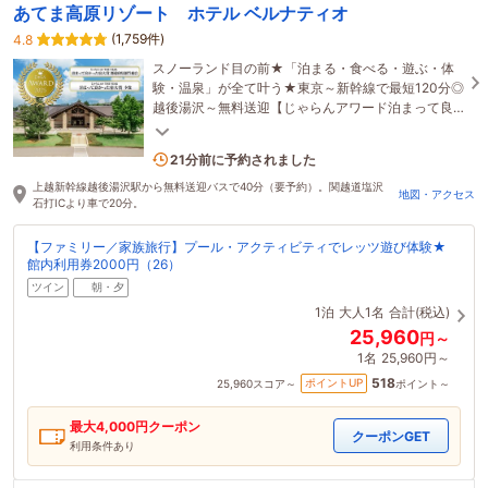
あてま高原リゾート ホテル ベルナティオ
(1,759件)
4.8
スノーランド目の前★「泊まる・食べる・遊ぶ・体
験・温泉」が全て叶う★東京～新幹線で最短120分◎
越後湯沢～無料送迎【じゃらんアワード泊まって良
かった宿大賞】【ウェルカムベビーのお宿】
4名がこの宿を見ています
21分前に予約されました
上越新幹線越後湯沢駅から無料送迎バスで40分（要予約）。関越道塩沢
地図・アクセス
石打ICより車で20分。
【ファミリー／家族旅行】プール・アクティビティでレッツ遊び体験★
館内利用券2000円（26）
ツイン
朝・夕
1泊
大人1名
合計(税込)
25,960
円～
1名
25,960円～
518
ポイントUP
25,960
スコア～
ポイント～
最大
4,000
円クーポン
クーポンGET
利用条件あり