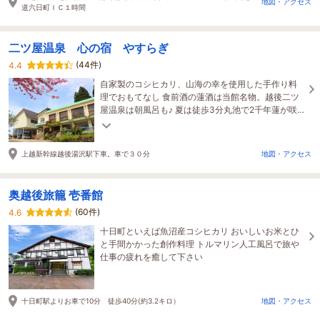
地図・アクセス
道六日町ＩＣ１時間
二ツ屋温泉 心の宿 やすらぎ
(44件)
4.4
自家製のコシヒカリ、山海の幸を使用した手作り料
理でおもてなし 食前酒の蓮酒は当館名物。越後二ツ
屋温泉は朝風呂も♪ 夏は徒歩3分丸池で2千年蓮が咲
き誇ります ビジネスプラン販売中＜Wi-Fi完備＞
上越新幹線越後湯沢駅下車。車で３０分
地図・アクセス
奥越後旅籠 壱番館
(60件)
4.6
十日町といえば魚沼産コシヒカリ おいしいお米とひ
と手間かかった創作料理 トルマリン人工風呂で旅や
仕事の疲れを癒して下さい
十日町駅よりお車で10分 徒歩40分(約3.2キロ）
地図・アクセス