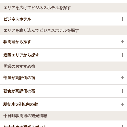
エリアを広げてビジネスホテルを探す
ビジネスホテル
エリアを絞り込んでビジネスホテルを探す
全国のビジネスホテル
駅周辺から探す
新潟県
近隣エリアから探す
まつだい駅
南魚沼・十日町・津南（六日町）
周辺のおすすめ宿
石打駅
十日町・津南・松之山
十日町・津南・松之山
部屋が高評価の宿
上越国際スキー場前駅
南魚沼（塩沢・六日町）
丸山温泉 古城館
朝食が高評価の宿
五日町駅
丸山温泉 古城館
駅徒歩5分以内の宿
ryugon
浦佐駅
十日町駅周辺の観光情報
旬彩の庄 坂戸城
ryugon
六日町駅
六日町温泉 山の湯宿 いろりあん
おすすめの観光スポット