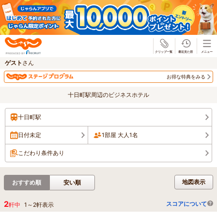
じゃらん
ゲスト
さん
お得な特典をみる
十日町駅周辺のビジネスホテル
十日町駅
日付未定
1部屋 大人1名
こだわり条件あり
地図表示
おすすめ順
安い順
2
スコアについて
軒中
1
～
2
軒表示