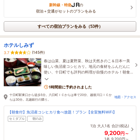
新幹線・特急
の
宿泊＋交通がセットのプランをみる
すべての宿泊プランをみる（53件）
ホテルしみず
(145件)
3.7
春は山菜、夏は夏野菜、秋は天然きのこ＆日本一美
味しい魚沼産コシヒカリ。地元の食材をふんだんに
使い、十日町でも評判の料理が自慢のホテル！朝食
はプラス600円です。
1時間前に予約されました
十日町駅東口から徒歩5分。六日町ＩＣからは車で20分、越後川口ＩＣか
地図・アクセス
らは30分。北越銀行の隣り。
【朝食付】魚沼産コシヒカリ食べ放題！プラン【全室無料WiFi】
セミダブル
朝のみ
1泊
大人1名
合計(税込)
9,200
円～
1名
9,200円～