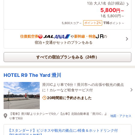
1泊
大人1名
合計(税込)
5,800
円～
1名
5,800円～
116
2
ポイント
%
5,800
スコア～
ポイント～
往復航空券
や
新幹線・特急
の
宿泊＋交通がセットのプランをみる
すべての宿泊プランをみる（24件）
HOTEL R9 The Yard 滑川
滑川ICより車で6分！滑川市への出張や観光の拠点
に！カレーなど軽食サービス付
20時間前に予約されました
【電車】滑川駅よりタクシーで5分／【お車】北陸自動車道「滑川IC」よ
地図・アクセス
り車で6分
【スタンダード】ビジネスや観光の拠点に♪軽食＆ホットドリンク付