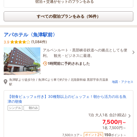
宿泊＋交通がセットのプランをみる
すべての宿泊プランをみる（96件）
アパホテル〈魚津駅前〉
(1,084件)
3.9
アルペンルート・黒部峡谷鉄道への拠点としても便
利。 観光・ビジネスに最適。
2名がこの宿を見ています
1時間前に予約されました
魚津駅より徒歩1分 / 魚津ICより車で約7分 / 北陸新幹線 黒部宇奈月温泉
地図・アクセス
駅
【朝食ビュッフェ付き】30種類以上のビュッフェ！朝から活力の出る魚
津の朝食
シングル
朝のみ
1泊
大人1名
合計(税込)
7,500
円～
1名
7,500円～
150
2
ポイント
%
7,500
スコア～
ポイント～