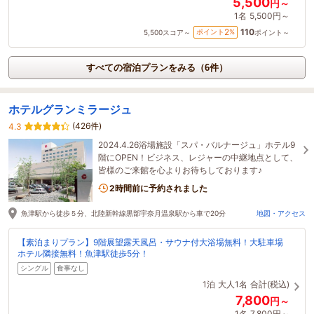
5,500
円～
1名
5,500円～
110
2
ポイント
%
5,500
スコア～
ポイント～
すべての宿泊プランをみる（6件）
ホテルグランミラージュ
(426件)
4.3
2024.4.26浴場施設「スパ・バルナージュ」ホテル9
階にOPEN！ビジネス、レジャーの中継地点として、
皆様のご来館を心よりお待ちしております♪
2時間前に予約されました
魚津駅から徒歩５分、北陸新幹線黒部宇奈月温泉駅から車で20分
地図・アクセス
【素泊まりプラン】9階展望露天風呂・サウナ付大浴場無料！大駐車場
ホテル隣接無料！魚津駅徒歩5分！
シングル
食事なし
1泊
大人1名
合計(税込)
7,800
円～
1名
7,800円～