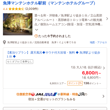
魚津マンテンホテル駅前（マンテンホテルグループ）
(2,009件)
4.4
選べる和・洋朝食／魚津駅より徒歩１分／立山黒部
アルペンルート・黒部峡谷トロッコ電車への観光拠
点／個別ルームエアコン(除湿・加湿・空気清浄機能
付)／露天・サウナ付大浴場完備
2名がこの宿を見ています
たった今予約されました
魚津駅前より徒歩１分／北陸自動車道 魚津ＩＣより車で５分
地図・アクセス
【素泊りプラン】 露天風呂◆サウナ付大浴場・無料 ◆ 魚津駅より徒歩
１分 ◆
セミダブル
食事なし
1泊
大人1名
合計(税込)
6,800
円～
1名
6,800円～
136
2
ポイント
%
6,800
スコア～
ポイント～
往復航空券
や
新幹線・特急
の
宿泊＋交通がセットのプランをみる