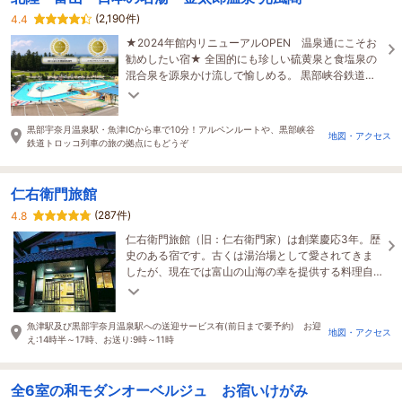
(2,190件)
4.4
★2024年館内リニューアルOPEN 温泉通にこそお
勧めしたい宿★ 全国的にも珍しい硫黄泉と食塩泉の
混合泉を源泉かけ流しで愉しめる。 黒部峡谷鉄道ま
で車で約40分、立山黒部アルペンルートまで車で約
70分。
黒部宇奈月温泉駅・魚津ICから車で10分！アルペンルートや、黒部峡谷
地図・アクセス
鉄道トロッコ列車の旅の拠点にもどうぞ
仁右衛門旅館
(287件)
4.8
仁右衛門旅館（旧：仁右衛門家）は創業慶応3年。歴
史のある宿です。古くは湯治場として愛されてきま
したが、現在では富山の山海の幸を提供する料理自
慢の宿です(^^♪ (全館禁煙)
魚津駅及び黒部宇奈月温泉駅への送迎サービス有(前日まで要予約) お迎
地図・アクセス
え:14時半～17時、お送り:9時～11時
全6室の和モダンオーベルジュ お宿いけがみ