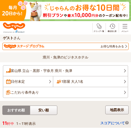
じゃらん
ゲスト
さん
お得な特典をみる
滑川・魚津のビジネスホテル
富山県 立山・黒部・宇奈月 滑川・魚津
日付未定
1部屋 大人1名
こだわり条件あり
地図表示
おすすめ順
安い順
11
スコアについて
軒中
1
～
11
軒表示