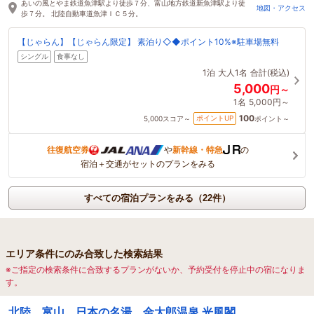
あいの風とやま鉄道魚津駅より徒歩７分、富山地方鉄道新魚津駅より徒
地図・アクセス
歩７分。 北陸自動車道魚津ＩＣ５分。
【じゃらん】【じゃらん限定】 素泊り◇◆ポイント10%※駐車場無料
シングル
食事なし
1泊
大人1名
合計(税込)
5,000
円～
1名
5,000円～
100
ポイントUP
5,000
スコア～
ポイント～
往復航空券
や
新幹線・特急
の
宿泊＋交通がセットのプランをみる
すべての宿泊プランをみる（22件）
エリア条件にのみ合致した検索結果
※ご指定の検索条件に合致するプランがないか、予約受付を停止中の宿になりま
す。
北陸 富山 日本の名湯 金太郎温泉 光風閣