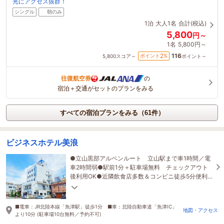
光にアクセス抜群！
シングル
朝のみ
1泊
大人1名
合計(税込)
5,800
円～
1名
5,800円～
116
2
ポイント
%
5,800
スコア～
ポイント～
往復航空券
の
宿泊＋交通がセットのプランをみる
すべての宿泊プランをみる（61件）
ビジネスホテル美浪
●立山黒部アルペンルート 立山駅まで車1時間／電
車2時間弱●駅前1分＋駐車場無料 チェックアウト
後利用OK●近隣飲食店多数＆コンビニ徒歩5分便利×
気軽×リーズナブルな昔ながらのビジネスホテル
■電車：JR北陸本線「魚津駅」徒歩1分 ■車：北陸自動車道「魚津IC」
地図・アクセス
より10分 (駐車場10台無料／予約不可)