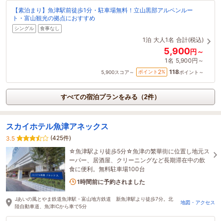
【素泊まり】魚津駅前徒歩1分・駐車場無料！立山黒部アルペンルー
ト・富山観光の拠点におすすめ
シングル
食事なし
1泊
大人1名
合計(税込)
5,900
円～
1名
5,900円～
118
2
ポイント
%
5,900
スコア～
ポイント～
すべての宿泊プランをみる（2件）
スカイホテル魚津アネックス
(425件)
3.5
☆魚津駅より徒歩5分☆魚津の繁華街に位置し地元ス
ーパー、居酒屋、クリーニングなど長期滞在中の飲
食に便利。無料駐車場100台
2名がこの宿を見ています
1時間前に予約されました
Jあいの風とやま鉄道魚津駅・富山地方鉄道 新魚津駅より徒歩7分。北
地図・アクセス
陸自動車道、魚津ICから車で5分