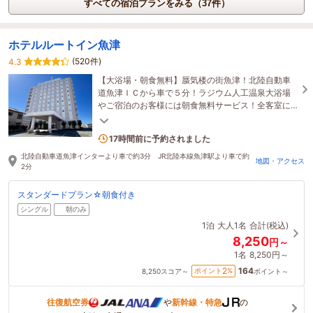
すべての宿泊プランをみる（37件）
ホテルルートイン魚津
(520件)
4.3
【大浴場・朝食無料】蜃気楼の街魚津！北陸自動車
道魚津ＩＣから車で５分！ラジウム人工温泉大浴場
やご宿泊のお客様には朝食無料サービス！全客室に
て〔Wi-Fi・LAN接続〕共にご利用いただけます。
1名がこの宿を見ています
17時間前に予約されました
北陸自動車道魚津インターより車で約3分 JR北陸本線魚津駅より車で約
地図・アクセス
2分
スタンダードプラン☆朝食付き
シングル
朝のみ
1泊
大人1名
合計(税込)
8,250
円～
1名
8,250円～
164
2
ポイント
%
8,250
スコア～
ポイント～
往復航空券
や
新幹線・特急
の