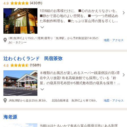
(430件)
4.9
1日6組のお客様だけに、 ■心のおかえりなさいを。
■静かで居心地のよい空間を。 ■一つ一つ丹精込め
た和創作料理を。 ■たっぷり富山湾の贅を尽くした
お造りを。 ご提供いたします。
(車)魚津ICより15分／(電車)最寄り「魚津駅」から予約制送迎(14:35の
地図・アクセス
み)・タクシー
辻わくわくランド 民宿茶弥
(158件)
4.6
８種類のお風呂が楽しめるスーパー銭湯併設の宿♪滞
在中入り放題! 有名高級旅館でも採用している「鈴
屋」の寝具羽毛布団や5層式敷布団の寝具を採用！ 完
全貸切プライベートサウナプラン販売中♪
JR魚津駅から徒歩25分,車3分。 北陸自動車道 魚津ICより車で8分。
地図・アクセス
海老源
当館はほたるいかで有名な富山県滑川市にある割烹