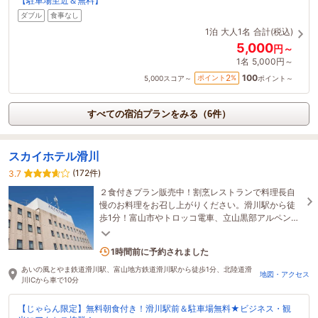
【駐車場至近＆無料】
ダブル
食事なし
1泊
大人1名
合計(税込)
5,000
円～
1名
5,000円～
100
2
ポイント
%
5,000
スコア～
ポイント～
すべての宿泊プランをみる（6件）
スカイホテル滑川
(172件)
3.7
２食付きプラン販売中！割烹レストランで料理長自
慢のお料理をお召し上がりください。滑川駅から徒
歩1分！富山市やトロッコ電車、立山黒部アルペンル
ートにもアクセスしやすく、ビジネス、観光に最適
です！
1名がこの宿を見ています
1時間前に予約されました
あいの風とやま鉄道滑川駅、富山地方鉄道滑川駅から徒歩1分、北陸道滑
地図・アクセス
川ICから車で10分
【じゃらん限定】無料朝食付き！滑川駅前＆駐車場無料★ビジネス・観