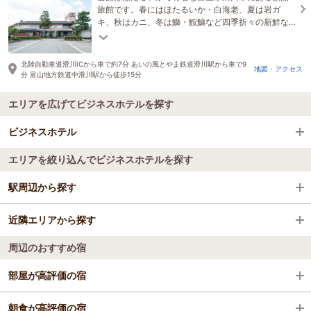
旅館です。春にはほたるいか・白海老、夏は岩ガ
キ、秋はカニ、冬は鰤・鮟鱇など四季折々の新鮮な
魚介類をご堪能いただけます。
北陸自動車道滑川ICから車で約7分 あいの風とやま鉄道滑川駅から車で9
地図・アクセス
分 富山地方鉄道中滑川駅から徒歩15分
エリアを広げてビジネスホテルを探す
ビジネスホテル
エリアを絞り込んでビジネスホテルを探す
全国のビジネスホテル
駅周辺から探す
富山県
近隣エリアから探す
魚津駅
立山・黒部・宇奈月
周辺のおすすめ宿
電鉄魚津駅
宇奈月・黒部
部屋が高評価の宿
新魚津駅
立山
グリーンビュー立山
朝食が高評価の宿