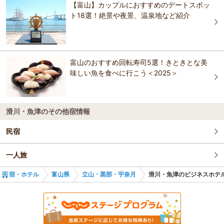
黒部・宇奈月温泉 桃源 9つの湯めぐりと北陸の
【富山】カップルにおすすめのデートスポッ
＆リゾーツ ）
だわったスイーツが楽しめる。 【料金】 大人: 640円 令和2年4月1日よ
富山県 立山荘
料理自慢
ト18選！絶景や夜景、温泉地など紹介
り改定 中学生: 260円 （土、日、祝日は無料） 小学生: 260円 （土、
日、祝日は無料） 【規模】入館者数（年間）：50,000人
黒部・宇奈月温泉 桃源 9つの湯めぐりと北陸の
人気の露天付客室と富山の旬菜美味 宇奈月温泉
料理自慢
黒部・宇奈月温泉 桃源 9つの湯めぐりと北陸の
おすすめの観光スポットガイドを見る
サン柳亭
料理自慢
人気の露天付客室と富山の旬菜美味 宇奈月温泉
つるぎ恋月
富山のおすすめ回転寿司5選！きときとな美
サン柳亭
味しい魚を食べに行こう＜2025＞
大江戸温泉物語 宇奈月グランドホテル
滑川・魚津のその他宿情報
民宿
一人旅
宿・ホテル
富山県
立山・黒部・宇奈月
滑川・魚津のビジネスホテ