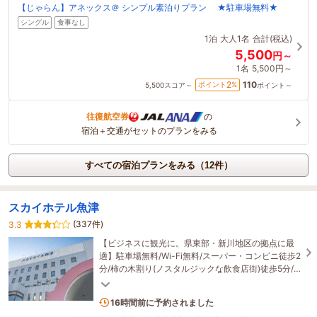
【じゃらん】アネックス＠ シンプル素泊りプラン ★駐車場無料★
シングル
食事なし
1泊
大人1名
合計(税込)
5,500
円～
1名
5,500円～
110
2
ポイント
%
5,500
スコア～
ポイント～
往復航空券
の
宿泊＋交通がセットのプランをみる
すべての宿泊プランをみる（12件）
スカイホテル魚津
(337件)
3.3
【ビジネスに観光に。県東部・新川地区の拠点に最
適】駐車場無料/Wi-Fi無料/スーパー・コンビニ徒歩2
分/柿の木割り(ノスタルジックな飲食店街)徒歩5分/
魚津駅徒歩7分
2名がこの宿を見ています
16時間前に予約されました