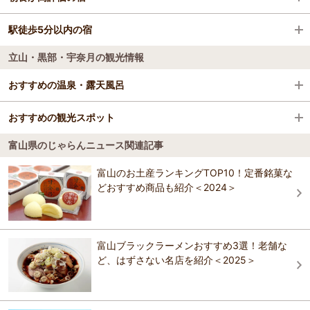
滑川駅
立山黒部アルペンルート 和みの宿 千寿荘
駅徒歩5分以内の宿
ホテルアクア黒部
立山・黒部・宇奈月の観光情報
グリーンビュー立山
黒部峡谷トロッコ電車駅前 フィール宇奈月
ゆのみこ 湯神子温泉
おすすめの温泉・露天風呂
ホテルアクア黒部
料理旅館有磯
立山黒部アルペンルート 和みの宿 千寿荘
おすすめの観光スポット
北山鉱泉
魚津市の山間盆地に湧く温泉。その歴史は古く慶応３年、当村の仁右
立山黒部アルペンルート 和みの宿 千寿荘
富山県のじゃらんニュース関連記事
衛門が悪夢により神社の下から湧出する水で瀕死の妻を救ったことが
立山吉峰温泉 立山グリーンパーク吉峰
魚津埋没林博物館
黒部峡谷トロッコ電車駅前 フィール宇奈月
元と伝えられそれ以来、神の霊験とその効能が伝えられる評判の霊
3.9
泉。魚津漁港も近く、四季折々の海の幸山の幸が味わえる。
富山のお土産ランキングTOP10！定番銘菓な
黒部峡谷トロッコ電車駅前 フィール宇奈月
魚津埋没林博物館は、「埋没林」と「蜃気楼」富山湾の二つのふしぎ
どおすすめ商品も紹介＜2024＞
黒部・宇奈月温泉 やまのは（オリックスホテルズ
おすすめの温泉・露天風呂ガイドを見る
に出会える博物館です。 埋没林…約2000年前、河川氾濫と海面上昇が
立山吉峰温泉 立山グリーンパーク吉峰
＆リゾーツ ）
複合して埋没したスギ原生林跡。魚津港建設時に多数出土し、現在も
周辺一帯に埋蔵されている。大型のものは幹部分の直径２ｍ、樹齢500
料理旅館有磯
バーデン明日
年以上と推定される。博物館敷地の一部は、埋没林包蔵地として国の
黒部・宇奈月温泉 やまのは（オリックスホテルズ
特別天然記念物に指定されている。 蜃気楼…温度差のある大気層の間
富山ブラックラーメンおすすめ3選！老舗な
＆リゾーツ ）
で屈折した光が見せる現象。10?20ｋｍほど離れた風景などが引き伸ば
ど、はずさない名店を紹介＜2025＞
かしはら館
され、あるいは反転した虚像を伴って見える。春に見られる上位蜃気
富山県 立山荘
バーデン明日
楼は変化に富み、発生回数も限られる。魚津は江戸時代以前から蜃気
楼の名所として知られ、文献にも残されている。 館内には、カフェ
黒部・宇奈月温泉 やまのは（オリックスホテルズ
「KININAL」（キニナル）が併設。インスタ映えのする、フルーツにこ