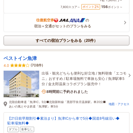
156
2
ポイント
%
7,800
スコア～
ポイント～
往復航空券
の
宿泊＋交通がセットのプランをみる
すべての宿泊プランをみる（20件）
ベストイン魚津
(708件)
4.0
出張・観光どちらも便利な好立地 / 無料朝食「エコモ
ニ」おすすめ / 駐車場無料で車旅も安心 / 魚津駅車5
分 / 金太郎温泉コラボプラン販売中！
1名がこの宿を見ています
8時間前に予約されました
北陸自動車道「魚津IC」5分■北陸新幹線「黒部宇奈月温泉駅」車20分■
地図・アクセス
あいの風とやま鉄道「魚津駅」車5分
【21日前早期割引◆素泊まり】魚津ICから車で5分◆国道8号線沿い◆
駐車場無料◆
ダブル
食事なし