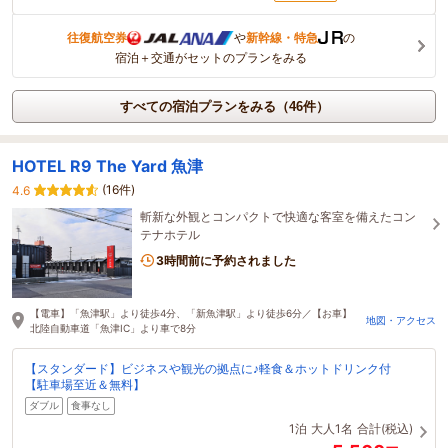
往復航空券
や
新幹線・特急
の
宿泊＋交通がセットのプランをみる
すべての宿泊プランをみる（46件）
HOTEL R9 The Yard 魚津
(16件)
4.6
斬新な外観とコンパクトで快適な客室を備えたコン
テナホテル
3時間前に予約されました
【電車】「魚津駅」より徒歩4分、「新魚津駅」より徒歩6分／【お車】
地図・アクセス
北陸自動車道「魚津IC」より車で8分
【スタンダード】ビジネスや観光の拠点に♪軽食＆ホットドリンク付
【駐車場至近＆無料】
ダブル
食事なし
1泊
大人1名
合計(税込)