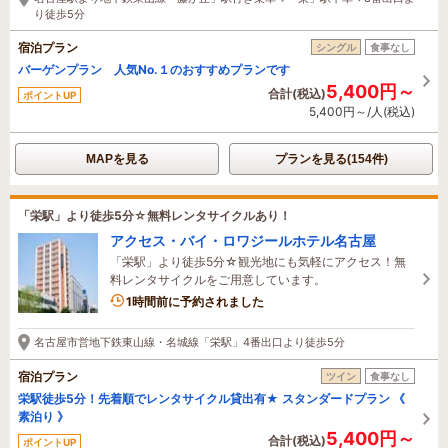
り徒歩5分
宿泊プラン
シングル
食事なし
バーゲンプラン 人気No.１のおすすめプランです
5,400円～
合計(税込)
ポイントUP
5,400円～/人(税込)
MAPを見る
プランを見る(154件)
「栄駅」より徒歩5分☆無料レンタサイクルあり！
アクセス・バイ・ロワジールホテル名古屋
「栄駅」より徒歩5分☆観光地にも気軽にアクセス！無
料レンタサイクルをご用意しています。
1名がこの宿を見ています
1時間前に予約されました
名古屋市営地下鉄東山線・名城線「栄駅」4番出口より徒歩5分
宿泊プラン
ツイン
食事なし
栄駅徒歩5分！先着順でレンタサイクル貸出有★ スタンダードプラン 《
素泊り 》
5,400円～
合計(税込)
ポイントUP