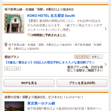
地下鉄東山線・名城線「栄駅」8番出口より徒歩8分
KOKO HOTEL 名古屋栄 South
【重要】連泊時の清掃は3日ごとに、それ以外の日はタ
オルのみ交換となります。 （歯ブラシ等はフロントのア
メニティバイキングにてご用意）
2時間前に予約されました
地下鉄東山線・名城線「栄駅」8番出口より徒歩8分・地下鉄名城線「矢場町
駅」6番出口より徒歩6分
宿泊プラン
セミダブル
食事なし
【3連泊／素泊まり】3泊以上の宿泊予約にオススメな連泊割プラン
連泊プランの為、日付を指
ポイント2%
定して金額をご確認下さい
MAPを見る
プランを見る(56件)
抜群の立地！栄駅より徒歩2分。ビジネスに！レジャーに！
東京第一ホテル錦
地下鉄栄駅1番出口より徒歩約2分の好立地！室内やベッ