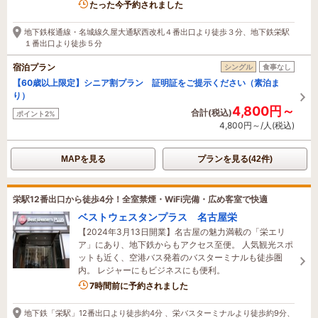
2名がこの宿を見ています
たった今予約されました
地下鉄桜通線・名城線久屋大通駅西改札４番出口より徒歩３分、地下鉄栄駅
１番出口より徒歩５分
宿泊プラン
シングル
食事なし
【60歳以上限定】シニア割プラン 証明証をご提示ください（素泊ま
り）
4,800円～
合計(税込)
ポイント2%
4,800円～/人(税込)
MAPを見る
プランを見る(42件)
栄駅12番出口から徒歩4分！全室禁煙・WiFi完備・広め客室で快適
ベストウェスタンプラス 名古屋栄
【2024年3月13日開業】名古屋の魅力満載の「栄エリ
ア」にあり、地下鉄からもアクセス至便。 人気観光スポ
ットも近く、空港バス発着のバスターミナルも徒歩圏
内。 レジャーにもビジネスにも便利。
1名がこの宿を見ています
7時間前に予約されました
地下鉄「栄駅」12番出口より徒歩約4分 、栄バスターミナルより徒歩約9分、