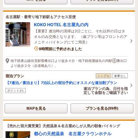
名古屋駅・最寄り地下鉄駅もアクセス至便
KOKO HOTEL 名古屋丸の内
【重要】連泊時の清掃は3日ごとに、それ以外の日はタ
オルのみ交換となります。 （歯ブラシ等はフロントのア
メニティバイキングにてご用意）
9時間前に予約されました
地下鉄東山線伏見駅⑩番出口より徒歩４分・地下鉄桜通線丸の内駅⑥番出口
より徒歩２分（歩道橋あり）。
宿泊プラン
シングル
食事なし
【7連泊／素泊まり】7泊以上の宿泊予約にオススメな連泊割プラン
連泊プランの為、日付を指
ポイント2%
定して金額をご確認下さい
MAPを見る
プランを見る(99件)
【売れた宿大賞受賞】天然温泉＆名古屋めしが人気の朝食バイキング
都心の天然温泉 名古屋クラウンホテル