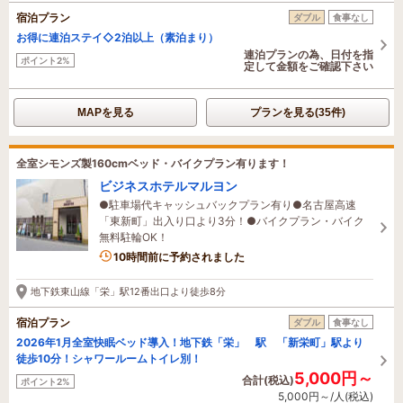
宿泊プラン
ダブル
食事なし
お得に連泊ステイ◇2泊以上（素泊まり）
連泊プランの為、日付を指
ポイント2%
定して金額をご確認下さい
MAPを見る
プランを見る(35件)
全室シモンズ製160cmベッド・バイクプラン有ります！
ビジネスホテルマルヨン
●駐車場代キャッシュバックプラン有り●名古屋高速
「東新町」出入り口より3分！●バイクプラン・バイク
無料駐輪OK！
10時間前に予約されました
地下鉄東山線「栄」駅12番出口より徒歩8分
宿泊プラン
ダブル
食事なし
2026年1月全室快眠ベッド導入！地下鉄「栄」 駅 「新栄町」駅より
徒歩10分！シャワールームトイレ別！
5,000円～
合計(税込)
ポイント2%
5,000円～/人(税込)