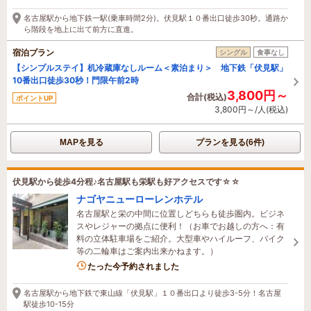
11分前に予約されました
名古屋駅から地下鉄一駅(乗車時間2分)。伏見駅１０番出口徒歩30秒。通路か
ら階段を地上に出て前方に直進。
宿泊プラン
シングル
食事なし
【シンプルステイ】机冷蔵庫なしルーム＜素泊まり＞ 地下鉄「伏見駅」
10番出口徒歩30秒！門限午前2時
3,800円～
合計(税込)
ポイントUP
3,800円～/人(税込)
MAPを見る
プランを見る(6件)
伏見駅から徒歩4分程♪名古屋駅も栄駅も好アクセスです☆☆
ナゴヤニューローレンホテル
名古屋駅と栄の中間に位置しどちらも徒歩圏内。ビジネ
スやレジャーの拠点に便利！（お車でお越しの方へ：有
料の立体駐車場をご紹介。大型車やハイルーフ、バイク
等の二輪車はご案内出来かねます。）
2名がこの宿を見ています
たった今予約されました
名古屋駅から地下鉄で東山線「伏見駅」１０番出口より徒歩3-5分！名古屋
駅徒歩10-15分