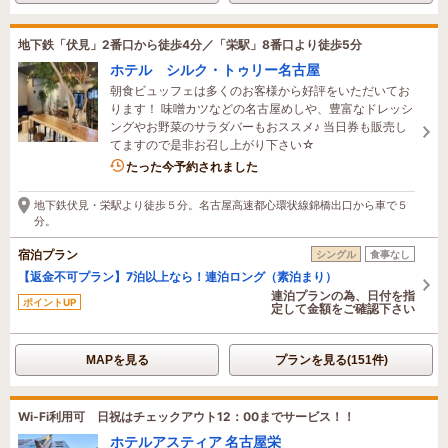
地下鉄「伏見」2番口から徒歩4分／「栄駅」8番口より徒歩5分
ホテル シルク・トゥリー名古屋
朝食ビュッフェは多くのお客様から好評をいただいてお
ります！ 味噌カツなどの名古屋めしや、豊富なドレッシ
ングやお野菜のサラダバーもおススメ♪ 当日券も販売し
てますので是非お召し上がり下さい☆
2名がこの宿を見ています
たった今予約されました
地下鉄伏見・栄駅より徒歩５分。名古屋高速都心環状線錦橋出口から車で５
分。
宿泊プラン
シングル
食事なし
【返金不可プラン】7泊以上なら！連泊ロング（素泊まり）
連泊プランの為、日付を指
ポイントUP
定して金額をご確認下さい
MAPを見る
プランを見る(151件)
Wi-Fi利用可 日祝はチェックアウト12：00までサービス！！
ホテルアスティア 名古屋栄