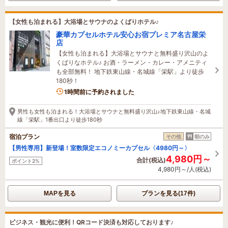
【女性も泊まれる】大浴場とサウナのよくばりホテル♪
豪華カプセルホテル安心お宿プレミア名古屋栄
店
【女性も泊まれる】大浴場とサウナと無料盛り沢山のよ
くばりなホテル♪ お酒・ラーメン・カレー・アメニティ
も全部無料！ 地下鉄東山線・名城線「栄駅」より徒歩
180秒！
1名がこの宿を見ています
1時間前に予約されました
男性も女性も泊まれる！大浴場とサウナと無料盛り沢山♪地下鉄東山線・名城
線「栄駅」1番出口より徒歩180秒
宿泊プラン
その他
朝のみ
【男性専用】新登場！室数限定エコノミーカプセル〈4980円～〉
4,980円～
合計(税込)
ポイント2%
4,980円～/人(税込)
MAPを見る
プランを見る(17件)
ビジネス・観光に便利！QRコード決済も対応しております♪