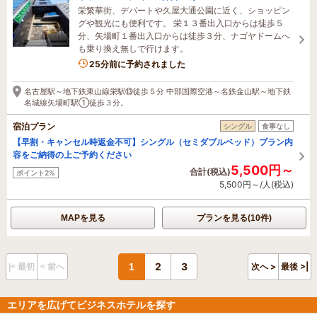
栄繁華街、デパートや久屋大通公園に近く、ショッピン
グや観光にも便利です。 栄１３番出入口からは徒歩５
分、矢場町１番出入口からは徒歩３分、ナゴヤドームへ
も乗り換え無しで行けます。
2名がこの宿を見ています
25分前に予約されました
名古屋駅～地下鉄東山線栄駅⑬徒歩５分 中部国際空港～名鉄金山駅～地下鉄
名城線矢場町駅①徒歩３分。
宿泊プラン
シングル
食事なし
【早割・キャンセル時返金不可】シングル（セミダブルベッド）プラン内
容をご納得の上ご予約ください
5,500円～
合計(税込)
ポイント2%
5,500円～/人(税込)
MAPを見る
プランを見る(10件)
2
3
1
次へ >
最後 >|
|< 最初
< 前へ
エリアを広げてビジネスホテルを探す