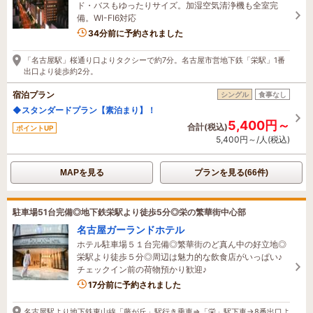
ド・バスもゆったりサイズ。加湿空気清浄機も全室完
備。WI-FI6対応
34分前に予約されました
「名古屋駅」桜通り口よりタクシーで約7分。名古屋市営地下鉄「栄駅」1番
出口より徒歩約2分。
宿泊プラン
シングル
食事なし
◆スタンダードプラン【素泊まり】！
5,400円～
合計(税込)
ポイントUP
5,400円～/人(税込)
MAPを見る
プランを見る(66件)
駐車場51台完備◎地下鉄栄駅より徒歩5分◎栄の繁華街中心部
名古屋ガーランドホテル
ホテル駐車場５１台完備◎繁華街のど真ん中の好立地◎
栄駅より徒歩５分◎周辺は魅力的な飲食店がいっぱい♪
チェックイン前の荷物預かり歓迎♪
5名がこの宿を見ています
17分前に予約されました
名古屋駅より地下鉄東山線「藤が丘」駅行き乗車⇒「栄」駅下車→8番出口よ