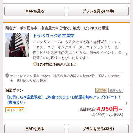
MAPを見る
プランを見る(72件)
限定クーポン配布中！名古屋の中心地で、観光、ビジネスに最適
トラベロッジ名古屋栄
バンテリンドームにもアクセス抜群！無料Wifi、フィッ
トネス、コワーキングスペース、コインランドリー完
備！ビジネス利用の方はもちろん、観光やイベント、長
期滞在のお客様にもぴったりです！
3名がこの宿を見ています
27分前に予約されました
セントレアより電車で45分。地下鉄丸の内駅より徒歩5分、栄駅より徒歩8
分、伏見駅より徒歩10分
宿泊プラン
ダブル
食事なし
【お日にち＆室数限定】ご料金そのまま♪お部屋を無料アップグレード！
（素泊まり）
4,950円～
合計(税込)
ポイントUP
4,950円～/人(税込)
MAPを見る
プランを見る(32件)