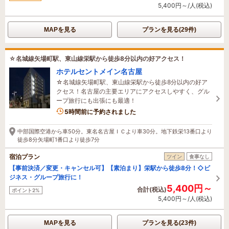
5,400円～/人(税込)
MAPを見る
プランを見る(29件)
☆名城線矢場町駅、東山線栄駅から徒歩8分以内の好アクセス！
ホテルセントメイン名古屋
☆名城線矢場町駅、東山線栄駅から徒歩8分以内の好ア
クセス！名古屋の主要エリアにアクセスしやすく、グル
ープ旅行にも出張にも最適！
1名がこの宿を見ています
5時間前に予約されました
中部国際空港から車50分。東名名古屋ＩＣより車30分。地下鉄栄13番口より
徒歩8分矢場町1番口より徒歩7分
宿泊プラン
ツイン
食事なし
【事前決済／変更・キャンセル可】【素泊まり】栄駅から徒歩8分！◇ビ
ジネス・グループ旅行に！
5,400円～
合計(税込)
ポイント2%
5,400円～/人(税込)
MAPを見る
プランを見る(23件)