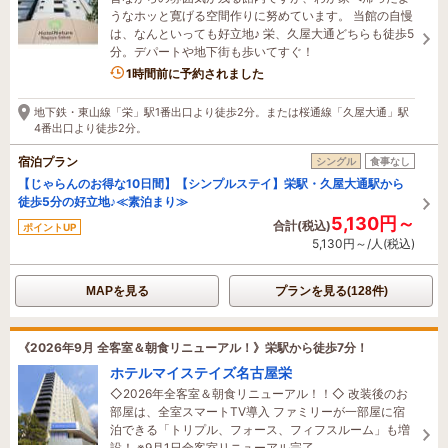
うなホッと寛げる空間作りに努めています。 当館の自慢
は、なんといっても好立地♪ 栄、久屋大通どちらも徒歩5
分。デパートや地下街も歩いてすぐ！
3名がこの宿を見ています
1時間前に予約されました
地下鉄・東山線「栄」駅1番出口より徒歩2分。または桜通線「久屋大通」駅
4番出口より徒歩2分。
宿泊プラン
シングル
食事なし
【じゃらんのお得な10日間】【シンプルステイ】栄駅・久屋大通駅から
徒歩5分の好立地♪≪素泊まり≫
5,130円～
合計(税込)
ポイントUP
5,130円～/人(税込)
MAPを見る
プランを見る(128件)
《2026年9月 全客室＆朝食リニューアル！》栄駅から徒歩7分！
ホテルマイステイズ名古屋栄
◇2026年全客室＆朝食リニューアル！！◇ 改装後のお
部屋は、全室スマートTV導入 ファミリーが一部屋に宿
泊できる「トリプル、フォース、フィフスルーム」も増
設！ ※9月1日全客室リニューアル完了