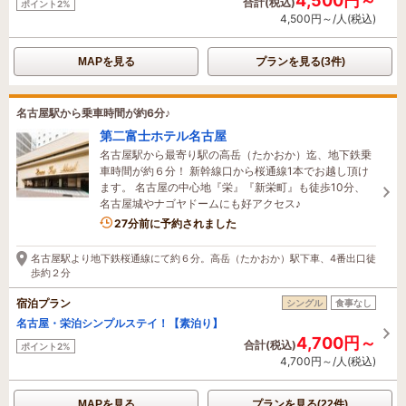
4,500円～
合計(税込)
ポイント2%
4,500円～/人(税込)
MAPを見る
プランを見る(3件)
名古屋駅から乗車時間が約6分♪
第二富士ホテル名古屋
名古屋駅から最寄り駅の高岳（たかおか）迄、地下鉄乗
車時間が約６分！ 新幹線口から桜通線1本でお越し頂け
ます。 名古屋の中心地『栄』『新栄町』も徒歩10分、
名古屋城やナゴヤドームにも好アクセス♪
1名がこの宿を見ています
27分前に予約されました
名古屋駅より地下鉄桜通線にて約６分。高岳（たかおか）駅下車、4番出口徒
歩約２分
宿泊プラン
シングル
食事なし
名古屋・栄泊シンプルステイ！【素泊り】
4,700円～
合計(税込)
ポイント2%
4,700円～/人(税込)
MAPを見る
プランを見る(22件)