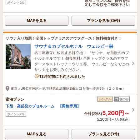
連泊プランの為、日付を指
ポイント2%
定して金額をご確認下さい
MAPを見る
プランを見る(85件)
サウナ入り放題！全国トップクラスのアウフグース！無料朝食付き！
サウナ＆カプセルホテル ウェルビー栄
名古屋市栄に位置する好立地！ 『サウナ』が自慢のカプ
セルホテルです！ 朝食無料♪ 全国トップクラスのアウフ
グースやストレッチロウリュ等、 ウェルビーならではの
サウナをお楽しみください。
13時間前に予約されました
電車／JR名古屋駅～地下鉄東山線栄駅8番出口を南へ徒歩5分（２００ｍ）
宿泊プラン
シングル
朝のみ
下段・高反発カプセルルーム 【男性専用】
5,200円～
合計(税込)
ポイント2%
5,200円～/人(税込)
MAPを見る
プランを見る(3件)