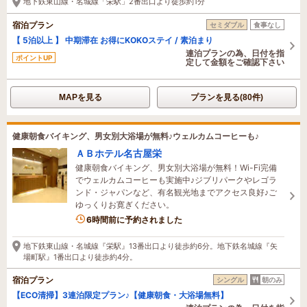
地下鉄東山線・名城線「栄駅」2番出口より徒歩約1分
宿泊プラン
セミダブル
食事なし
【 5泊以上 】 中期滞在 お得にKOKOステイ / 素泊まり
連泊プランの為、日付を指
ポイントUP
定して金額をご確認下さい
MAPを見る
プランを見る(80件)
健康朝食バイキング、男女別大浴場が無料♪ウェルカムコーヒーも♪
ＡＢホテル名古屋栄
健康朝食バイキング、男女別大浴場が無料！Wi-Fi完備
でウェルカムコーヒーも実施中♪ジブリパークやレゴラ
ンド・ジャパンなど、有名観光地までアクセス良好♪ご
ゆっくりお寛ぎください。
1名がこの宿を見ています
6時間前に予約されました
地下鉄東山線・名城線『栄駅』13番出口より徒歩約6分。地下鉄名城線『矢
場町駅』1番出口より徒歩約4分。
宿泊プラン
シングル
朝のみ
【ECO清掃】3連泊限定プラン♪【健康朝食・大浴場無料】