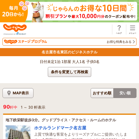
じゃらん
お得な特典をみる
名古屋市名東区のビジネスホテル
日付未定1泊 1部屋 大人1名 子供0名
条件を変更して再検索
MAP表示
おすすめ順
安い順
90
軒中
1
～
30
軒表示
地下鉄栄駅徒歩3分。グッドプライス・アクセス・ルームのホテル
ホテルランドマーク名古屋
上質で快適な客室をよりリーズナブルにご提供いたしま