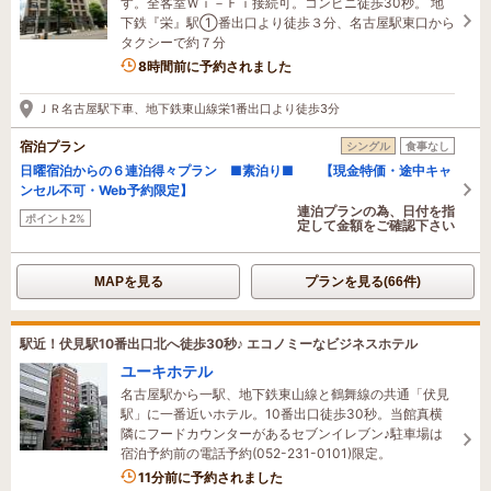
す。全客室Ｗｉ－Ｆｉ接続可。コンビニ徒歩30秒。 地
下鉄『栄』駅①番出口より徒歩３分、名古屋駅東口から
タクシーで約７分
2名がこの宿を見ています
8時間前に予約されました
ＪＲ名古屋駅下車、地下鉄東山線栄1番出口より徒歩3分
宿泊プラン
シングル
食事なし
日曜宿泊からの６連泊得々プラン ■素泊り■ 【現金特価・途中キャ
ンセル不可・Web予約限定】
連泊プランの為、日付を指
ポイント2%
定して金額をご確認下さい
MAPを見る
プランを見る(66件)
駅近！伏見駅10番出口北へ徒歩30秒♪ エコノミーなビジネスホテル
ユーキホテル
名古屋駅から一駅、地下鉄東山線と鶴舞線の共通「伏見
駅」に一番近いホテル。10番出口徒歩30秒。当館真横
隣にフードカウンターがあるセブンイレブン♪駐車場は
宿泊予約前の電話予約(052-231-0101)限定。
1名がこの宿を見ています