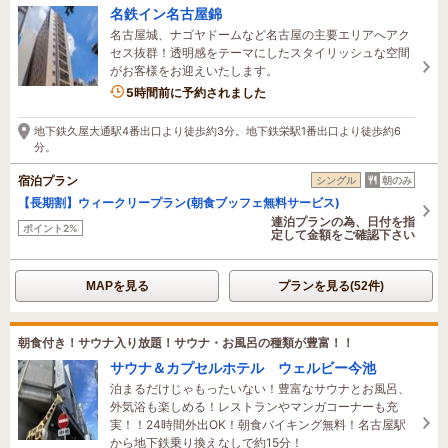
名鉄イン名古屋錦
名古屋城、ナゴヤドームなど名古屋の主要エリアへアク
セス抜群！透明感をテーマにしたスタイリッシュな空間
がお客様をお迎えいたします。
1名がこの宿を見ています
5時間前に予約されました
地下鉄久屋大通駅4番出口より徒歩約3分。地下鉄栄駅1番出口より徒歩約6
分。
宿泊プラン
シングル
朝のみ
【長期割】ウィークリープラン(朝食ブッフェ無料サービス)
連泊プランの為、日付を指
ポイント2%
定して金額をご確認下さい
MAPを見る
プランを見る(52件)
朝食付き！サウナ入り放題！サウナ・お風呂の種類が豊富！！
サウナ＆カプセルホテル ウェルビー今池
泊まるだけじゃもったいない！豊富なサウナとお風呂、
外気浴も楽しめる！レストランやマンガコーナーも充
実！！24時間外出OK！朝食バイキング無料！名古屋駅
から地下鉄乗り換えなしで約15分！