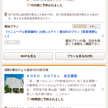
8名がこの宿を見ています
15分前に予約されました
地下鉄東山線栄駅5番出口⇒徒歩7.8分。地下鉄桜通線高岳駅4番出口⇒徒歩7
分。車⇒名古屋高速東新町出口すぐ
宿泊プラン
セミダブル
食事なし
《リニューアル客室確約》お得にステイ！連泊ECOプラン【客室清掃な
し】
連泊プランの為、日付を指
ポイント2%
定して金額をご確認下さい
MAPを見る
プランを見る(52件)
栄駅2番出口より徒歩1分の好立地
ＫＯＫＯ ＨＯＴＥＬ 名古屋栄
「栄」-数々のショップや飲食店がひしめく名古屋随一
の繁華街 クラシカルなデザインのKOKOブランドが誕
生。 市営地下鉄 東山線「栄駅」2番出口から徒歩1分、
新しい名古屋の旅を、ここから―
1時間前に予約されました