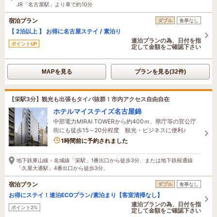
JR「名古屋駅」より車で約10分
宿泊プラン
ダブル
食事なし
【 2泊以上 】 お得に名古屋ステイ / 素泊り
連泊プランの為、日付を指
ポイントUP
定して金額をご確認下さい
MAPを見る
プランを見る(32件)
【栄駅3分】観光も出張もタイパ抜群！市内アクセス自由自在
ホテルマイステイズ名古屋錦
中部電力MIRAI TOWERから約400ｍ、県庁等の官公庁
街にも徒歩15～20分程度 観光・ビジネスに便利♪
3名がこの宿を見ています
1時間前に予約されました
地下鉄東山線・名城線「栄駅」1番出口から徒歩3分、または地下鉄桜通線
「久屋大通駅」4番出口から徒歩3分。
宿泊プラン
ダブル
食事なし
お得にステイ！連泊ECOプラン/素泊まり【客室清掃なし】
連泊プランの為、日付を指
ポイント2%
定して金額をご確認下さい