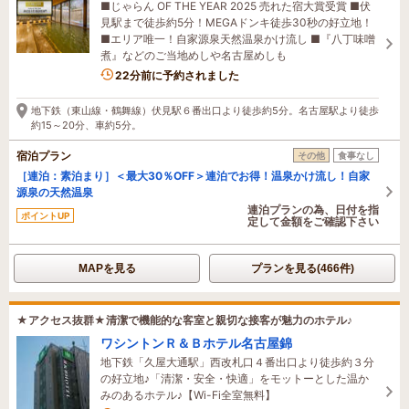
■じゃらん OF THE YEAR 2025 売れた宿大賞受賞 ■伏
見駅まで徒歩約5分！MEGAドンキ徒歩30秒の好立地！
■エリア唯一！自家源泉天然温泉かけ流し ■『八丁味噌
煮』などのご当地めしや名古屋めしも
11名がこの宿を見ています
22分前に予約されました
地下鉄（東山線・鶴舞線）伏見駅６番出口より徒歩約5分。名古屋駅より徒歩
約15～20分、車約5分。
宿泊プラン
その他
食事なし
［連泊：素泊まり］＜最大30％OFF＞連泊でお得！温泉かけ流し！自家
源泉の天然温泉
連泊プランの為、日付を指
ポイントUP
定して金額をご確認下さい
MAPを見る
プランを見る(466件)
★アクセス抜群★清潔で機能的な客室と親切な接客が魅力のホテル♪
ワシントンＲ＆Ｂホテル名古屋錦
地下鉄「久屋大通駅」西改札口４番出口より徒歩約３分
の好立地♪「清潔・安全・快適」をモットーとした温か
みのあるホテル♪【Wi-Fi全室無料】