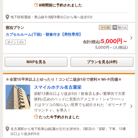
1名がこの宿を見ています
8時間前に予約されました
地下鉄桜通線・東山線今池駅8番出口から南へ徒歩5分
宿泊プラン
その他
朝のみ
カプセルルーム(下段)・朝食付き【男性専用】
5,000円～
合計(税込)
ポイント2%
5,000円～/人(税込)
MAPを見る
プランを見る(4件)
☆全室15平米以上とゆったり！コンビニ徒歩1分で便利☆Wi-Fi完備☆
スマイルホテル名古屋栄
栄駅13番出口より徒歩5分！飲食店も多い繁華街で大変
便利♪広めのベッドに充実のアメニティ！シャワーヘッ
ドはマツコの知らない世界でも紹介された「ボリーナア
ヴァンティ」を導入！
3名がこの宿を見ています
たった今予約されました
名古屋駅から地下鉄東山線[藤が丘行き]約6分。2駅目の「栄駅」下車、13番
出口より徒歩約5分