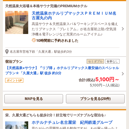
天然温泉大浴場＆本格サウナ完備のPREMIUMホテル
天然温泉ホテルリブマックスＰＲＥＭＩＵＭ名
古屋丸の内
高温サウナ＆天然温泉スパ＆ワーキングスペースを備え
たリブマックス「プレミアム」が名古屋初上陸♪空気清
浄機＆電子レンジなど充実のルームアイテム♪
10時間前に予約されました
名古屋市営地下鉄「久屋大通」駅徒歩約3分
宿泊プラン
セミダブル
食事なし
【天然温泉×サウナ】『リブ得 』ホテルリブマックス最安値のスペシャル
プラン☆「久屋大通」駅 徒歩 約3分
5,100円～
合計(税込)
ポイントUP
5,100円～/人(税込)
MAPを見る
プランを見る(28件)
栄、久屋大通どちらも徒歩2分！好立地でリーズナブルな宿泊を♪
ホテルナチュレ名古屋栄 紀州鉄道グループ
昔ながらの雰囲気が残る館内ですが、わが家へ帰ったよ