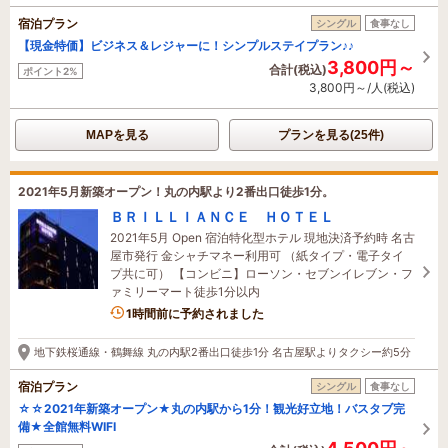
宿泊プラン
シングル
食事なし
【現金特価】ビジネス＆レジャーに！シンプルステイプラン♪♪
3,800円～
合計(税込)
ポイント2%
3,800円～/人(税込)
MAPを見る
プランを見る(25件)
2021年5月新築オープン！丸の内駅より2番出口徒歩1分。
ＢＲＩＬＬＩＡＮＣＥ ＨＯＴＥＬ
2021年5月 Open 宿泊特化型ホテル 現地決済予約時 名古
屋市発行 金シャチマネー利用可 （紙タイプ・電子タイ
プ共に可） 【コンビニ】ローソン・セブンイレブン・フ
ァミリーマート徒歩1分以内
2名がこの宿を見ています
1時間前に予約されました
地下鉄桜通線・鶴舞線 丸の内駅2番出口徒歩1分 名古屋駅よりタクシー約5分
宿泊プラン
シングル
食事なし
☆☆2021年新築オープン★丸の内駅から1分！観光好立地！バスタブ完
備★全館無料WIFI