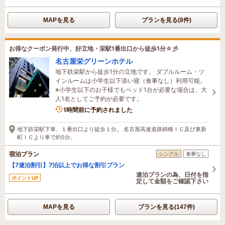
MAPを見る
プランを見る(8件)
お得なクーポン発行中、好立地・栄駅1番出口から徒歩1分☆彡
名古屋栄グリーンホテル
地下鉄栄駅から徒歩1分の立地です。 ダブルルーム・ツ
インルームは小学生以下添い寝（食事なし）利用可能。
※小学生以下のお子様でもベッド1台が必要な場合は、大
人1名としてご予約が必要です。
5名がこの宿を見ています
1時間前に予約されました
地下鉄栄駅下車、１番出口より徒歩１分。 名古屋高速道路錦橋ＩＣ及び東新
町ＩＣより車で約5分。
宿泊プラン
シングル
食事なし
【7連泊割引】7泊以上でお得な割引プラン
連泊プランの為、日付を指
ポイントUP
定して金額をご確認下さい
MAPを見る
プランを見る(147件)