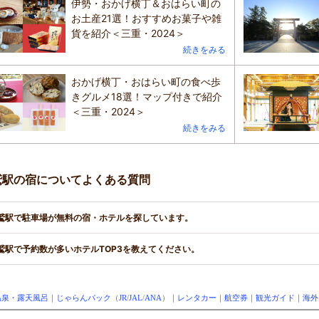
伊勢・おかげ横丁＆おはらい町の
お土産21選！おすすめお菓子や雑
貨を紹介＜三重・2024＞
続きをみる
おかげ横丁・おはらい町の食べ歩
きグルメ18選！マップ付きで紹介
＜三重・2024＞
続きをみる
鷲駅の宿についてよくある質問
鷲駅で駐車場が無料の宿・ホテルを探しています。
鷲駅で予約数が多いホテルTOP3を教えてください。
温泉・露天風呂
｜
じゃらんパック
（
JR
/
JAL
/
ANA
）｜
レンタカー
｜
航空券
｜
観光ガイド
｜
海外