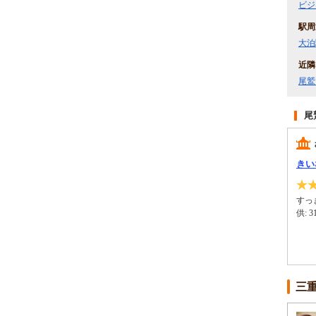
ビジ
駅周
大泊
近隣
尾鷲
尾
きい
すっ
供:
三