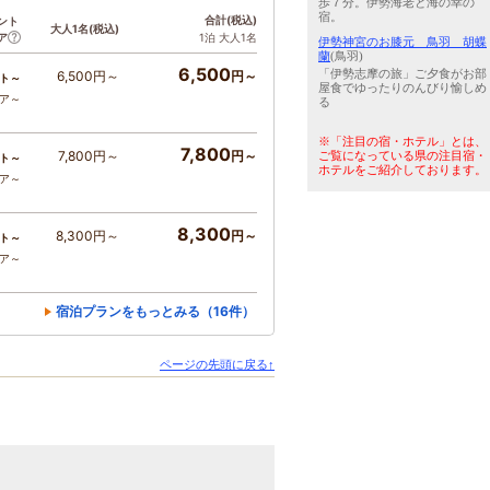
歩７分。伊勢海老と海の幸の
宿。
合計
(税込)
ント
大人1名
(税込)
ア
1泊 大人1名
伊勢神宮のお膝元 鳥羽 胡蝶
蘭
(鳥羽)
6,500
「伊勢志摩の旅」ご夕食がお部
6,500円～
円～
ト～
屋食でゆったりのんびり愉しめ
コア～
る
※「注目の宿・ホテル」とは、
7,800
7,800円～
円～
ご覧になっている県の注目宿・
ト～
ホテルをご紹介しております。
コア～
8,300
8,300円～
円～
ト～
コア～
宿泊プランをもっとみる（16件）
ページの先頭に戻る↑