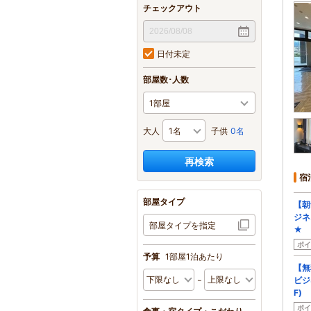
チェックアウト
日付未定
部屋数･人数
大人
子供
0名
再検索
宿
部屋タイプ
【朝
ジネ
部屋タイプを指定
★
ポイ
予算
1部屋1泊あたり
【無
ビジ
F)
ポイ