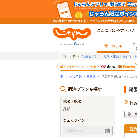
国内旅行・海外旅行や宿・ホテルの宿泊予約はじゃらんnet
こんにちは♪ゲストさん
じ
宿・ホテル
宿・ホテル
出張ビジネス
温泉・露天
高級宿
ポイントがたまる・つかえる
宿・ホテル予約
>
三重県
>
尾鷲駅周辺のビジネスホ
宿泊プランを探す
尾
地名・駅名
2
軒あ
尾鷲
チェックイン
観