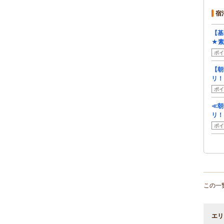
宿
【基
★素
ポイ
【朝
リ！
ポイ
≪朝
リ！
ポイ
この一
エリ