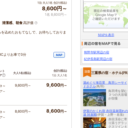
1泊 大人1名 合計(税込)
8,600円～
1名 8,600円～
、清潔感、朝食
高評価
ろを込めたおもてなしで、お待ちしておりま
MAPを表示
熊野市駅周辺の宿
ICよりお車で3分
MAP
紀伊長島駅周辺の宿
合計
(税込)
ント
三重県の宿・ホテル[PR
大人1名
(税込)
ア
1泊 大人1名
湯めぐり海百景 鳥羽シーサイ
9,600
9,600円～
円～
ト～
ドホテル
(鳥羽)
鳥羽湾を望む
コア～
３つの大浴場
が自慢
8,600
伊賀のかくれ宿 赤目温泉隠れの
8,600円～
円～
ト～
湯 対泉閣
(伊賀・上野・名張)
コア～
赤目渓谷に寄
り添うデラッ
クスツイン４