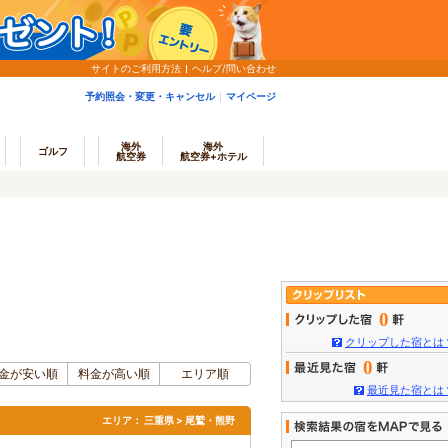
サイトのご利用方法
ヘルプ/問い合わせ
予約照会・変更・キャンセル
マイページ
海外
海外
ゴルフ
航空券
航空券+ホテル
0
クリップした宿とは
0
金が安い順
料金が高い順
エリア順
最近見た宿とは
エリア：
三重県 > 尾鷲・熊野