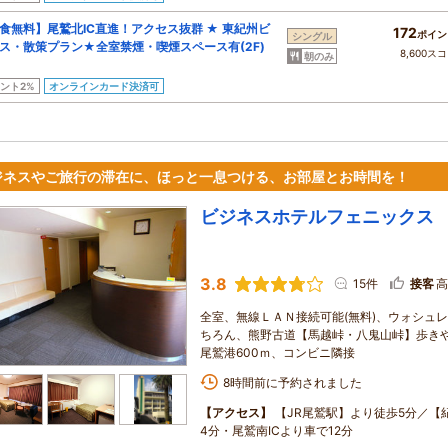
食無料】尾鷲北IC直進！アクセス抜群 ★ 東紀州ビ
172
ポイン
シングル
ス・散策プラン★全室禁煙・喫煙スペース有(2F)
8,600ス
朝のみ
ント2%
オンラインカード決済可
ジネスやご旅行の滞在に、ほっと一息つける、お部屋とお時間を！
ビジネスホテルフェニックス
3.8
15件
接客
高
全室、無線ＬＡＮ接続可能(無料)、ウォシュ
ちろん、熊野古道【馬越峠・八鬼山峠】歩きや
尾鷲港600ｍ、コンビニ隣接
8時間前に予約されました
【アクセス】
【JR尾鷲駅】より徒歩5分／【
4分・尾鷲南ICより車で12分