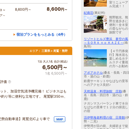
室リニューア
ル完成！！
8,600
8,600円～
円～
ト～
紀南荘
(東紀州)
コア～
熊野観光、熊
野古道歩きに
便利！全８室
の昔ながらの
旅館です
宿泊プランをもっとみる（4件）
リゾートヒルズ豊浜 蒼空の風
～ＳＯＲＡ ｎｏ ＫＡＺＥ～
(南
鳥羽)
エリア：
三重県 > 尾鷲・熊野
【４千円券発
行】海水浴も
楽しめるホテ
1泊 大人1名 合計(税込)
ルステイ重視
の方へお勧め
6,500円～
アポアホテル
(桑名・長島・四
1名 6,500円～
市・湯の山・鈴鹿)
鈴鹿サーキットやなばなの里等
評価
へのアクセス良好♪
レット、加湿空気清浄機完備！ ビジネスはも
天然温泉・料理旅館 庄助
(桑
名・長島・四日市・湯の山・鈴
釣り等に便利な立地です。 尾鷲駅350ｍ、
鹿)
ナガシマスパーランド車で８分
なばなの里車で１２分の掛流し
の宿
活伊勢海老料理の宿 日章館
(
紀勢自動車道】尾鷲北ICより車で
MAP
勢・二見)
伊勢湾が目の前、夫婦岩まで徒