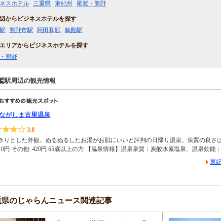
ネスホテル
三重県
東紀州
尾鷲・熊野
辺からビジネスホテルを探す
駅
熊野市駅
阿田和駅
鵜殿駅
エリアからビジネスホテルを探す
・熊野
鷲駅周辺の観光情報
ながしま古里温泉
3.8
きりとした外観。ぬるぬるしたお湯がお肌にいいと評判の日帰り温泉。泉質の良さは折り紙
 310円 その他: 420円 65歳以上の方 【温泉情報】温泉泉質：炭酸水素塩泉、温泉効
東
重県のじゃらんニュース関連記事