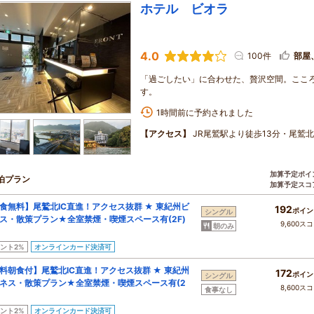
ホテル ビオラ
4.0
100件
部屋
「過ごしたい」に合わせた、贅沢空間。ここ
す。
1時間前に予約されました
【アクセス】
JR尾鷲駅より徒歩13分・尾鷲北
加算予定ポイ
泊プラン
加算予定スコ
食無料】尾鷲北IC直進！アクセス抜群 ★ 東紀州ビ
192
ポイン
シングル
ス・散策プラン★全室禁煙・喫煙スペース有(2F)
9,600ス
朝のみ
ント2%
オンラインカード決済可
料朝食付】尾鷲北IC直進！アクセス抜群 ★ 東紀州
172
ポイン
シングル
ネス・散策プラン★全室禁煙・喫煙スペース有(2
8,600ス
食事なし
ント2%
オンラインカード決済可