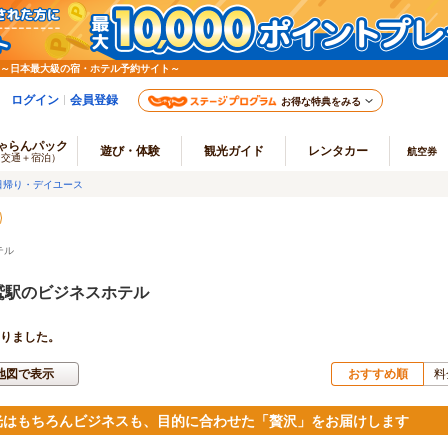
 ～日本最大級の宿・ホテル予約サイト～
ログイン
会員登録
お得な特典をみる
ゃらんパック
遊び・体験
観光ガイド
レンタカー
航空券
（交通＋宿泊）
日帰り・デイユース
テル
鷲駅のビジネスホテル
りました。
地図で表示
おすすめ順
料
光はもちろんビジネスも、目的に合わせた「贅沢」をお届けします