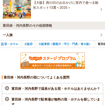
東横ＩＮＮ大阪門真市駅前
【大阪】雨の日のお出かけに室内で遊べる観
光スポット13選＜2025＞
リッチモンドホテル東大阪
ホテル アゴーラ 大阪守口
富田林・河内長野のその他宿情報
一人旅
宿・ホテル
大阪府
大阪東部（寝屋川・守口・門真・東大阪）
富田
富田林・河内長野の宿についてよくある質問
富田林・河内長野で温泉がある宿・ホテルはありませんか？
富田林・河内長野で駐車場が無料の宿・ホテルを探していま
す。