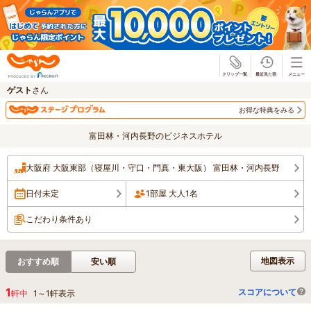
じゃらん
ゲスト
さん
お得な特典をみる
富田林・河内長野のビジネスホテル
大阪府 大阪東部（寝屋川・守口・門真・東大阪） 富田林・河内長野
日付未定
1部屋 大人1名
こだわり条件あり
地図表示
おすすめ順
安い順
1
スコアについて
軒中
1
～
1
軒表示