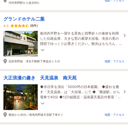
地図・アクセス
河内長野駅から徒歩8分。
グランドホテル二葉
(8件)
4.5
南河内平野を一望する景色と四季折々の食材を利用
した伝統会席、大きな窓の展望大浴場。滝谷の里の
隠宿でゆっくりお寛ぎください。観光はもちろん、
ビジネスでのご利用にもお勧めです。
近鉄長野線 滝谷不動駅下車徒歩１５分
地図・アクセス
大正浪漫の趣き 天見温泉 南天苑
◆非日常を演出「3000坪の日本庭園」 ◆疲れを癒
す「天見温泉」は「大浴場」にて ◆「難波駅」から
電車で40分 ◆1日1組限定・温泉露天風呂付客室「清
流亭」 ◆「無料駐車場」完備
難波から40分／南海高野線天見駅下車すぐ
地図・アクセス