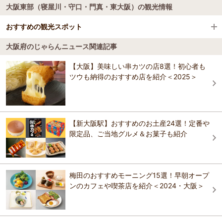
大阪東部（寝屋川・守口・門真・東大阪）の観光情報
スーパーホテル門真 天然温泉 花乃井秀吉ゆかり
KOKO HOTEL 東大阪
の天下取りの湯
KOKO HOTEL 東大阪
おすすめの観光スポット
ホテルリブマックス大阪門真
ニューコマンダーホテル 大阪 ＜寝屋川＞
大阪府のじゃらんニュース関連記事
ザ・セレクトンあべの松原駅前
ブルーベリー畑 まーるいかんぱにー
4.8
【大阪】美味しい串カツの店8選！初心者も
KOKO HOTEL 東大阪
リッチモンドホテル東大阪
ツウも納得のおすすめ店を紹介＜2025＞
ホテルインペリアル香里園
おすすめの観光スポットガイドを見る
ザ・セレクトンあべの松原駅前
大阪の絶景温泉旅館 ホテルセイリュウ
リッチモンドホテル東大阪
【新大阪駅】おすすめのお土産24選！定番や
ホテルインペリアル香里園
ホテル アゴーラ 大阪守口
限定品、ご当地グルメ＆お菓子も紹介
ホテル アゴーラ 大阪守口
八尾ターミナルホテル南館
門真パブリックホテル
復活の隠れ秘湯～天然高温泉と大衆演劇 八尾グラ
梅田のおすすめモーニング15選！早朝オープ
ンドホテル
八尾ターミナルホテル北館
ンのカフェや喫茶店を紹介＜2024・大阪＞
復活の隠れ秘湯～天然高温泉と大衆演劇 八尾グラ
セカイホテル大阪布施ーＤｅｅｐＯｓａｋａＥｘｐ
ンドホテル
ｅｒｉｅｎｃｅ
ホテル・シャンブルAsami
東横ＩＮＮ大阪門真市駅前