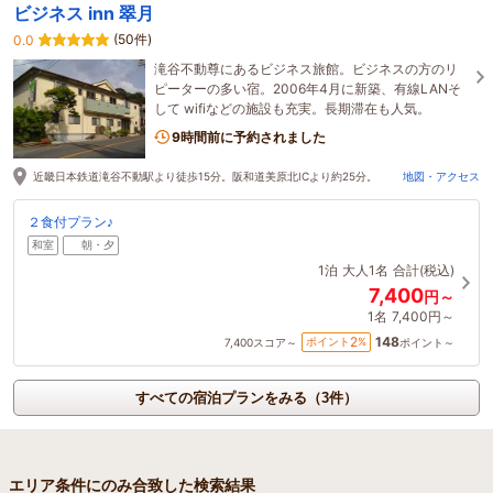
ビジネス inn 翠月
(50件)
0.0
滝谷不動尊にあるビジネス旅館。ビジネスの方のリ
ピーターの多い宿。2006年4月に新築、有線LANそ
して wifiなどの施設も充実。長期滞在も人気。
9時間前に予約されました
近畿日本鉄道滝谷不動駅より徒歩15分。阪和道美原北ICより約25分。
地図・アクセス
２食付プラン♪
和室
朝・夕
1泊
大人1名
合計(税込)
7,400
円～
1名
7,400円～
148
2
ポイント
%
7,400
スコア～
ポイント～
すべての宿泊プランをみる（3件）
エリア条件にのみ合致した検索結果