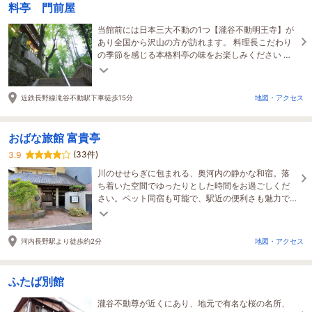
料亭 門前屋
当館前には日本三大不動の1つ【瀧谷不動明王寺】が
あり全国から沢山の方が訪れます。 料理長こだわり
の季節を感じる本格料亭の味をお楽しみください ≪
慶事、弔事、法要、法事のお席にもご利用ください
≫
近鉄長野線滝谷不動駅下車徒歩15分
地図・アクセス
おばな旅館 富貴亭
(33件)
3.9
川のせせらぎに包まれる、奥河内の静かな和宿。落
ち着いた空間でゆったりとした時間をお過ごしくだ
さい。ペット同宿も可能で、駅近の便利さも魅力で
す。
河内長野駅より徒歩約2分
地図・アクセス
ふたば別館
瀧谷不動尊が近くにあり、地元で有名な桜の名所、