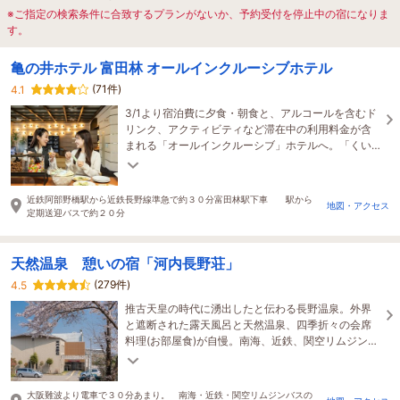
※ご指定の検索条件に合致するプランがないか、予約受付を停止中の宿になりま
す。
亀の井ホテル 富田林 オールインクルーシブホテル
(71件)
4.1
3/1より宿泊費に夕食・朝食と、アルコールを含むド
リンク、アクティビティなど滞在中の利用料金が含
まれる「オールインクルーシブ」ホテルへ。「くい
だおれ満喫ホテル」としてお楽しみください。
近鉄阿部野橋駅から近鉄長野線準急で約３０分富田林駅下車 駅から
地図・アクセス
定期送迎バスで約２０分
天然温泉 憩いの宿「河内長野荘」
(279件)
4.5
推古天皇の時代に湧出したと伝わる長野温泉。外界
と遮断された露天風呂と天然温泉、四季折々の会席
料理(お部屋食)が自慢。南海、近鉄、関空リムジンバ
スの河内長野駅から徒歩8分と駅近の大阪の隠れ宿。
大阪難波より電車で３０分あまり。 南海・近鉄・関空リムジンバスの