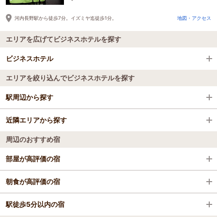
河内長野駅から徒歩7分。イズミヤ迄徒歩1分。
地図・アクセス
エリアを広げてビジネスホテルを探す
ビジネスホテル
エリアを絞り込んでビジネスホテルを探す
全国のビジネスホテル
駅周辺から探す
大阪府
近隣エリアから探す
滝谷不動駅
大阪東部（寝屋川・守口・門真・東大阪）
周辺のおすすめ宿
東大阪・八尾
部屋が高評価の宿
寝屋川・守口・門真・四條畷
スーパーホテル門真 天然温泉 花乃井秀吉ゆかり
朝食が高評価の宿
松原・藤井寺
の天下取りの湯
スーパーホテル門真 天然温泉 花乃井秀吉ゆかり
駅徒歩5分以内の宿
ホテルリブマックス大阪門真
の天下取りの湯