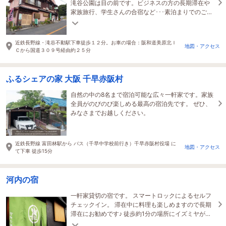
滝谷公園は目の前です。ビジネスの方の長期滞在や
家族旅行、学生さんの合宿など･･･素泊まりでのご宿
泊にご利用ください。
近鉄長野線・滝谷不動駅下車徒歩１２分。お車の場合：阪和道美原北Ｉ
地図・アクセス
Ｃから国道３０９号経由約２５分
ふるシェアの家 大阪 千早赤阪村
自然の中の8名まで宿泊可能な広々一軒家です。家族
全員がのびのび楽しめる最高の宿泊先です。 ぜひ、
みなさまでお越しください。
近鉄長野線 富田林駅から バス（千早中学校前行き）千早赤阪村役場 に
地図・アクセス
て下車 徒歩15分
河内の宿
一軒家貸切の宿です。 スマートロックによるセルフ
チェックイン。 滞在中に料理も楽しめますので長期
滞在にお勧めです♪ 徒歩約1分の場所にイズミヤがご
ざいますので買物の利便性も抜群です。