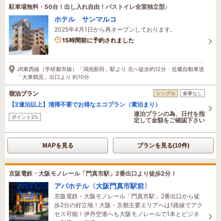
駐車場無料・50台！出し入れ自由！バストイレ全室独立型♪
ホテル サンマルコ
2025年4月1日から再オープンしております。
1名がこの宿を見ています
15時間前に予約されました
JR東西線（学研都市線）「鴻池新田」駅より 北へ徒歩約12分 近畿自動車道
「大東鶴見」出口より 約10分
宿泊プラン
シングル
食事なし
【2連泊以上】清掃不要でお得なエコプラン（素泊まり）
連泊プランの為、日付を指
ポイント2%
定して金額をご確認下さい
MAPを見る
プランを見る(10件)
京阪電鉄・大阪モノレール「門真市駅」2番出口より徒歩2分！
アパホテル〈大阪門真市駅前〉
京阪電鉄・大阪モノレール「門真市駅」2番出口から徒
歩2分の好立地！大阪・京都主要エリアへは1路線でアク
セス可能！伊丹空港へも大阪モノレールで1本とビジネ