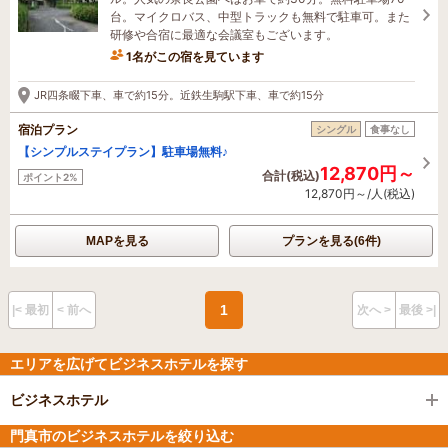
台。マイクロバス、中型トラックも無料で駐車可。また
研修や合宿に最適な会議室もございます。
1名がこの宿を見ています
JR四条畷下車、車で約15分。近鉄生駒駅下車、車で約15分
宿泊プラン
シングル
食事なし
【シンプルステイプラン】駐車場無料♪
12,870円～
合計(税込)
ポイント2%
12,870円～/人(税込)
MAPを見る
プランを見る(6件)
1
|< 最初
< 前へ
次へ >
最後 >|
エリアを広げてビジネスホテルを探す
ビジネスホテル
門真市のビジネスホテルを絞り込む