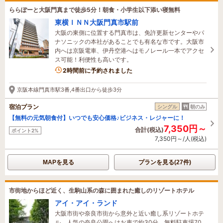
ららぽーと大阪門真まで徒歩5分！朝食・小学生以下添い寝無料
東横ＩＮＮ大阪門真市駅前
大阪の東側に位置する門真市は、免許更新センターやパ
ナソニックの本社があることでも有名な市です。大阪市
内へは京阪電車、伊丹空港へはモノレール一本でアクセ
ス可能！利便性も高いです。
2名がこの宿を見ています
2時間前に予約されました
京阪本線門真市駅3番,4番出口から徒歩3分
宿泊プラン
シングル
朝のみ
【無料の元気朝食付】いつでも安心価格♪ビジネス・レジャーに！
7,350円～
合計(税込)
ポイント2%
7,350円～/人(税込)
MAPを見る
プランを見る(27件)
市街地からほど近く、生駒山系の森に囲まれた癒しのリゾートホテル
アイ・アイ・ランド
大阪市街や奈良市街から意外と近い癒し系リゾートホテ
ル。人気の奈良公園へはお車で約30分。無料駐車場70