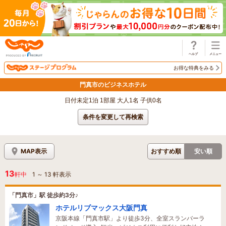
じゃらん
お得な特典をみる
門真市のビジネスホテル
日付未定1泊 1部屋 大人1名 子供0名
条件を変更して再検索
MAP表示
おすすめ順
安い順
13
軒中
1
～
13
軒表示
「門真市」駅 徒歩約3分♪
ホテルリブマックス大阪門真
京阪本線「門真市駅」より徒歩3分、全室スランバーラ