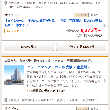
京阪電車守口市駅直結。 地下鉄谷町線守口駅より徒歩5分。 大阪駅から平常
30分。新大阪駅から平常25分。
宿泊プラン
セミダブル
食事なし
【タイムセール】年内のご旅行が対象！ 京阪「守口市駅」目の前で移動
も楽々 素泊まり
6,375円～
合計(税込)
ポイントUP
6,375円～/人(税込)
MAPを見る
プランを見る(207件)
大阪市内、京都へ乗り換えなしの好アクセス。 寝屋川駅徒歩６分。
ニューコマンダーホテル 大阪 ＜寝屋川＞
大浴場を完備した京阪「寝屋川市駅」最寄のホテル。大
阪市内・京都へは車で約30分の好アクセス ※現在露天風
呂と男子サウナがご利用いただけません。ご迷惑をおか
けいたします事をお詫び申し上げます。
1名がこの宿を見ています
1時間前に予約されました
京阪電鉄「寝屋川市駅」最寄のホテル、徒歩6分 大阪城ホールまで約35分
宿泊プラン
シングル
食事なし