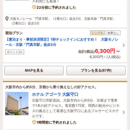
ス利用にも最適！
5名がこの宿を見ています
22分前に予約されました
大阪モノレール「門真市駅」（2番出口）徒歩2分、京阪本線「門真市駅」
（2番出口）徒歩2分
宿泊プラン
シングル
食事なし
【素泊まり・事前決済限定】1秒チェックインにおすすめ！ 大阪モノレ
ール・京阪「門真市駅」徒歩2分
6,300円～
合計(税込)
ポイント2%
6,300円～/人(税込)
MAPを見る
プランを見る(87件)
大阪市内から約5分、京都から乗り換えなしの好アクセス。
ホテル アゴーラ 大阪守口
京阪守口市駅直結。大阪市内から約5分、京都まで電車
で1本の好アクセス。客室数175室、関西の観光やビジネ
スの拠点として最適な大阪守口にあるフルサービスホテ
ルです。
3名がこの宿を見ています
1時間前に予約されました