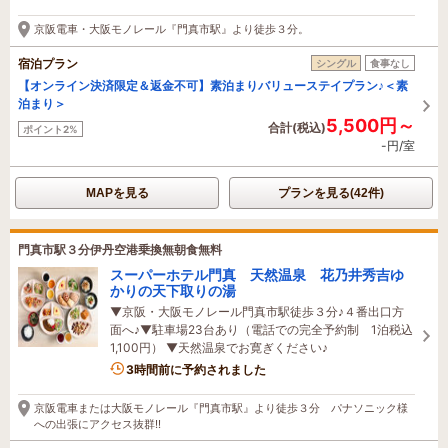
5時間前に予約されました
京阪電車・大阪モノレール『門真市駅』より徒歩３分。
宿泊プラン
シングル
食事なし
【オンライン決済限定＆返金不可】素泊まりバリューステイプラン♪＜素
泊まり＞
5,500円～
合計(税込)
ポイント2%
-円/室
MAPを見る
プランを見る(42件)
門真市駅３分伊丹空港乗換無朝食無料
スーパーホテル門真 天然温泉 花乃井秀吉ゆ
かりの天下取りの湯
▼京阪・大阪モノレール門真市駅徒歩３分♪４番出口方
面へ♪▼駐車場23台あり（電話での完全予約制 1泊税込
1,100円） ▼天然温泉でお寛ぎください♪
6名がこの宿を見ています
3時間前に予約されました
京阪電車または大阪モノレール『門真市駅』より徒歩３分 パナソニック様
への出張にアクセス抜群!!