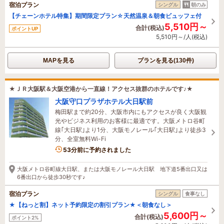
宿泊プラン
シングル
朝のみ
【チェーンホテル特集】期間限定プラン☆天然温泉＆朝食ビュッフェ付
5,510円～
合計(税込)
ポイントUP
5,510円～/人(税込)
MAPを見る
プランを見る(130件)
★ＪＲ大阪駅＆大阪空港から一直線！アクセス抜群のホテルです♪★
大阪守口プラザホテル大日駅前
梅田駅まで約20分、大阪市内にもアクセスが良く大阪観
光やビジネス利用のお客様に最適です。大阪メトロ谷町
線｢大日駅｣より1分、大阪モノレール｢大日駅｣より徒歩3
分、全室無料Wi-Fi
1名がこの宿を見ています
53分前に予約されました
大阪メトロ谷町線大日駅、または大阪モノレール大日駅 地下道5番出口又は
6番出口から徒歩30秒です♪
宿泊プラン
シングル
食事なし
★【ねっと割】ネット予約限定の割引プラン★＜朝食なし＞
5,600円～
合計(税込)
ポイント2%