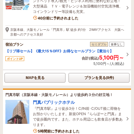
ンドベッド導入♪観光・ビジネス利用に便利な好立地！
大型液晶 ＴＶ・電子レンジ＆加湿機能付空気清浄機、
コインランドリー等設備も充実。
2名がこの宿を見ています
40分前に予約されました
京阪本線、大阪モノレール「門真市」駅 徒歩 約1分 2WAYアクセス 大阪へ
京都へのアクセス良好
宿泊プラン
セミダブル
食事なし
【リブ得セール】《最大15％OFF》お得なセールプラン【素泊り】
5,100円～
合計(税込)
ポイントUP
5,100円～/人(税込)
MAPを見る
プランを見る(8件)
門真市駅（京阪本線・大阪モノレール）より徒歩約３分の好立地！
門真パブリックホテル
『門真市駅』より徒歩3分！C/IN前･C/OUT後に荷物を
お預かりいたします。新規OPEN『ららぽーと門真』ま
で徒歩圏内です。また、ホテル周辺にも飲食店が多数あ
ります。
2名がこの宿を見ています