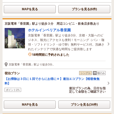
MAPを見る
プランを見る(6件)
京阪電車「香里園」駅より徒歩３分 周辺コンビニ・飲食店多数あり
ホテルインペリアル香里園
京阪電車「香里園」駅より徒歩3分、京都・大阪へのビ
ジネス、観光にアクセスも便利！モーニング（パン・珈
琲・ソフトドリンク・ゆで卵）無料サービス付。洗練さ
れたインテリアで快適な時間をご提供致します
18時間前に予約されました
京阪電車「香里園」駅より徒歩3分。
宿泊プラン
シングル
朝のみ
【お掃除は３日に１回でさらにお得に☆】連泊エコプラン【軽朝食無
料】
連泊プランの為、日付を指
ポイント2%
定して金額をご確認下さい
MAPを見る
プランを見る(34件)