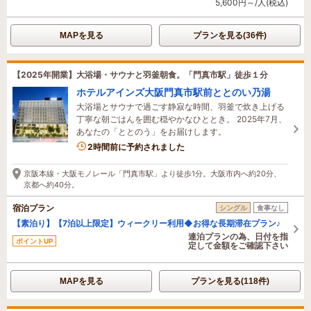
5,600円～/人(税込)
MAPを見る
プランを見る(36件)
【2025年開業】大浴場・サウナと羽釜朝食。「門真市駅」徒歩１分
ホテルアインズ大阪門真市駅前ととのい乃湯
大浴場とサウナで過ごす静寂な時間、羽釜で炊き上げる
丁寧な朝ごはんを囲む穏やかなひととき。 2025年7月、
あなたの「ととのう」をお届けします。
5名がこの宿を見ています
2時間前に予約されました
京阪本線・大阪モノレール「門真市駅」より徒歩1分。大阪市内へ約20分、
京都へ約40分。
宿泊プラン
シングル
食事なし
【素泊り】【7泊以上限定】ウィークリー利用◆お得な長期滞在プラン♪
連泊プランの為、日付を指
ポイントUP
定して金額をご確認下さい
MAPを見る
プランを見る(118件)