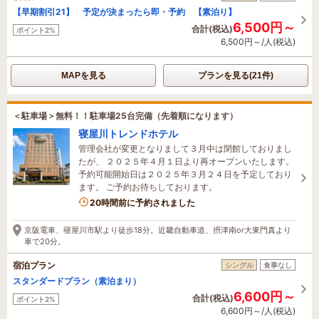
【早期割引21】 予定が決まったら即・予約 【素泊り】
6,500円～
合計(税込)
ポイント2%
6,500円～/人(税込)
MAPを見る
プランを見る(21件)
＜駐車場＞無料！！駐車場25台完備（先着順になります）
寝屋川トレンドホテル
管理会社が変更となりまして３月中は閉館しておりまし
たが、 ２０２５年４月１日より再オープンいたします。
予約可能開始日は２０２５年３月２４日を予定しており
ます。 ご予約お待ちしております。
1名がこの宿を見ています
20時間前に予約されました
京阪電車、寝屋川市駅より徒歩18分。近畿自動車道、摂津南or大東門真より
車で20分。
宿泊プラン
シングル
食事なし
スタンダードプラン（素泊まり）
6,600円～
合計(税込)
ポイント2%
6,600円～/人(税込)