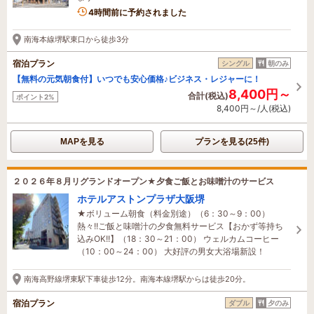
4時間前に予約されました
南海本線堺駅東口から徒歩3分
宿泊プラン
シングル
朝のみ
【無料の元気朝食付】いつでも安心価格♪ビジネス・レジャーに！
8,400円～
合計(税込)
ポイント2%
8,400円～/人(税込)
MAPを見る
プランを見る(25件)
２０２６年８月リグランドオープン★夕食ご飯とお味噌汁のサービス
ホテルアストンプラザ大阪堺
★ボリューム朝食（料金別途）（6：30～9：00）
熱々!!ご飯と味噌汁の夕食無料サービス【おかず等持ち
込みOK!!】（18：30～21：00） ウェルカムコーヒー
（10：00～24：00） 大好評の男女大浴場新設！
南海高野線堺東駅下車徒歩12分。南海本線堺駅からは徒歩20分。
宿泊プラン
ダブル
夕のみ