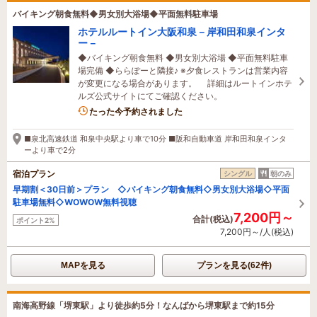
バイキング朝食無料◆男女別大浴場◆平面無料駐車場
ホテルルートイン大阪和泉－岸和田和泉インタ
ー－
◆バイキング朝食無料 ◆男女別大浴場 ◆平面無料駐車
場完備 ◆ららぽーと隣接♪ ※夕食レストランは営業内容
が変更になる場合があります。 詳細はルートインホテ
ルズ公式サイトにてご確認ください。
たった今予約されました
■泉北高速鉄道 和泉中央駅より車で10分 ■阪和自動車道 岸和田和泉インタ
ーより車で2分
宿泊プラン
シングル
朝のみ
早期割＜30日前＞プラン ◇バイキング朝食無料◇男女別大浴場◇平面
駐車場無料◇WOWOW無料視聴
7,200円～
合計(税込)
ポイント2%
7,200円～/人(税込)
MAPを見る
プランを見る(62件)
南海高野線「堺東駅」より徒歩約5分！なんばから堺東駅まで約15分