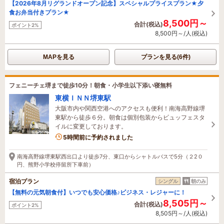
【2026年8月リグランドオープン記念】スペシャルプライスプラン★夕
食お弁当付きプラン★
8,500円～
合計(税込)
ポイント2%
8,500円～/人(税込)
MAPを見る
プランを見る(6件)
フェニーチェ堺まで徒歩10分！朝食・小学生以下添い寝無料
東横ＩＮＮ堺東駅
大阪市内や関西空港へのアクセスも便利！南海高野線堺
東駅から徒歩６分。朝食は個別包装からビュッフェスタ
イルに変更しております。
5時間前に予約されました
南海高野線堺東駅西出口より徒歩7分、東口からシャトルバスで5分（２2０
円、熊野小学校停留所下車前）
宿泊プラン
シングル
朝のみ
【無料の元気朝食付】いつでも安心価格♪ビジネス・レジャーに！
8,505円～
合計(税込)
ポイント2%
8,505円～/人(税込)