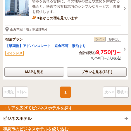
堺市を訪れる皆様に、その地域の歴史や文化を体験する
機会と、快適でお客様志向のシンプルなサービス、滞在
を提供します。
3名がこの宿を見ています
4時間前に予約されました
南海本線「堺」駅徒歩8分
宿泊プラン
ツイン
食事なし
【早期割】アドバンスレート 返金不可 素泊まり
9,750円～
合計(税込)
ポイントUP
9,750円～/人(税込)
MAPを見る
プランを見る(78件)
1
|< 最初
< 前へ
次へ >
最後 >|
エリアを広げてビジネスホテルを探す
ビジネスホテル
和泉市のビジネスホテルを絞り込む