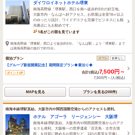
ダイワロイネットホテル堺東
南海高野線「堺東駅」西口を南へ徒歩約5分の好立地。
大阪市内・なんばへ好アクセス。お部屋は全室18㎡以上
のゆったり設計。ワイドデスクも完備でビジネスにも観
光拠点にもお勧めです。
1名がこの宿を見ています
1時間前に予約されました
南海高野線「堺東駅」西口より徒歩約5分。「なんば駅」より「堺東駅」まで
は南海高野線の急行で約15分。
宿泊プラン
ダブル
食事なし
【グループ新規開業記念】期間限定プラン◆素泊り◆
7,500円～
合計(税込)
ポイントUP
7,500円～/人(税込)
MAPを見る
プランを見る(208件)
南海本線堺駅直結。大阪市内や関西国際空港からのアクセスも便利。
ホテル アゴーラ リージェンシー 大阪堺
南海本線堺駅直結。大阪市内や関西国際空港からのアク
セスも便利。大阪唯一の世界遺産「百舌鳥・古市古墳
群」を目前に眺めるお部屋など、241の客室を完備し