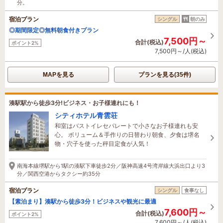
分。
宿泊プラン
シングル
朝のみ
◎期間限定◎無料朝食付きプラン
7,500円～
合計(税込)
ポイント2%
7,500円～/人(税込)
MAPを見る
プランを見る(35件)
湊駅駅から徒歩3分!ビジネス・お子様連れにも！
シティホテル青雲荘
和室はバストイレセパレートで小さなお子様連れも安
心。 ボリューム＆手作りの日替わり朝食、夕食は堺名
物・穴子を使った秤目定食が人気！
南海本線堺駅から1駅の湊駅下車徒歩2分／阪神高速4号湾岸線大浜出口より3
分／関西空港からタクシー約35分
宿泊プラン
シングル
食事なし
【素泊まり】湊駅から徒歩3分！ビジネスや観光に最適
7,600円～
合計(税込)
ポイント2%
7,600円～/人(税込)