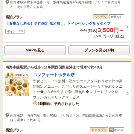
南海本線湊駅下車徒歩５分。阪神高速道路4号湾岸線出口より１つ目の信号
左、次の信号左で直進。
宿泊プラン
シングル
食事なし
【食事なし料金】男性限定 風呂無し、トイレ付シングルＡタイプ
3,500円～
合計(税込)
ポイント2%
3,500円～/人(税込)
MAPを見る
プランを見る(3件)
南海本線堺駅から徒歩3分◆関西国際空港まで電車で約40分
コンフォートホテル堺
朝食ビュッフェ無料！酒かすのコクを味わうかす汁や期
間限定メニュー、こだわりのスムージーなど多彩なメニ
ュー◆小学6年生まで添い寝無料◆フリードリンク有、
ウェルカムドリンクサービス
1時間前に予約されました
南海電鉄 南海本線「堺」駅南口より徒歩３分。関西国際空港からは南海本
線（電車）で約40分。
宿泊プラン
セミダブル
朝のみ