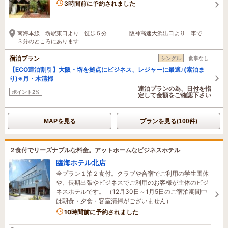
3時間前に予約されました
南海本線 堺駅東口より 徒歩５分 阪神高速大浜出口より 車で
３分のところにあります
宿泊プラン
シングル
食事なし
【ECO連泊割引】大阪・堺を拠点にビジネス、レジャーに最適♪(素泊ま
り)※月・木清掃
連泊プランの為、日付を指
ポイント2%
定して金額をご確認下さい
MAPを見る
プランを見る(100件)
２食付でリーズナブルな料金。アットホームなビジネスホテル
臨海ホテル北店
全プラン１泊２食付。クラブや合宿でご利用の学生団体
や、長期出張やビジネスでご利用のお客様が主体のビジ
ネスホテルです。 （12月30日～1月5日のご宿泊期間中
は朝食・夕食・客室清掃がございません）
10時間前に予約されました