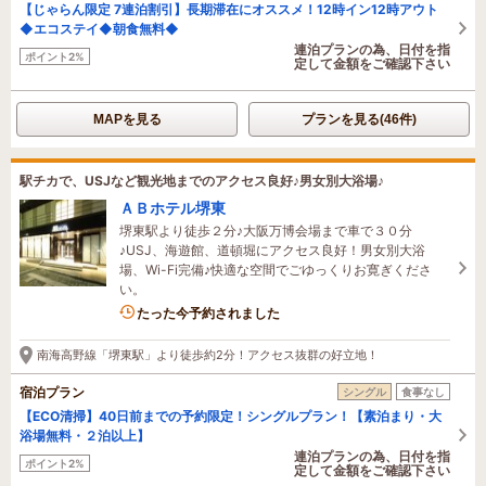
【じゃらん限定 7連泊割引】長期滞在にオススメ！12時イン12時アウト
◆エコステイ◆朝食無料◆
連泊プランの為、日付を指
ポイント2%
定して金額をご確認下さい
MAPを見る
プランを見る(46件)
駅チカで、USJなど観光地までのアクセス良好♪男女別大浴場♪
ＡＢホテル堺東
堺東駅より徒歩２分♪大阪万博会場まで車で３０分
♪USJ、海遊館、道頓堀にアクセス良好！男女別大浴
場、Wi-Fi完備♪快適な空間でごゆっくりお寛ぎくださ
い。
たった今予約されました
南海高野線「堺東駅」より徒歩約2分！アクセス抜群の好立地！
宿泊プラン
シングル
食事なし
【ECO清掃】40日前までの予約限定！シングルプラン！【素泊まり・大
浴場無料・２泊以上】
連泊プランの為、日付を指
ポイント2%
定して金額をご確認下さい