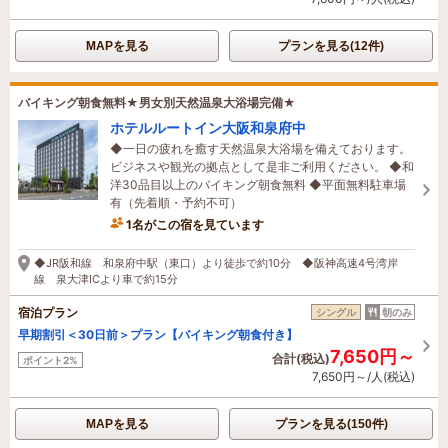
MAPを見る
プランを見る(12件)
バイキング朝食無料★男女別天然温泉大浴場完備★
ホテルルートイン大阪和泉府中
◆一日の疲れを癒す天然温泉大浴場を備えております。
ビジネスや観光の拠点として是非ご利用ください。 ◆和
洋30品目以上のバイキング朝食無料 ◆平面無料駐車場
有（先着順・予約不可）
1名がこの宿を見ています
2時間前に予約されました
◆JR阪和線 和泉府中駅（東口）より徒歩で約10分 ◆阪神高速4号湾岸
線 泉大津ICより車で約15分
宿泊プラン
シングル
朝のみ
早期割引＜30日前＞プラン【バイキング朝食付き】
7,650円～
合計(税込)
ポイント2%
7,650円～/人(税込)
MAPを見る
プランを見る(150件)