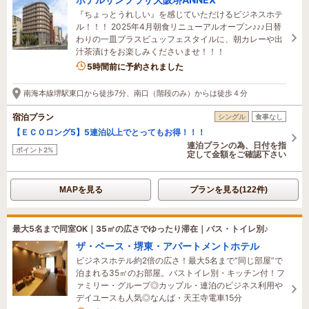
『ちょっとうれしい』を感じていただけるビジネスホテ
ル！！！ 2025年4月朝食リニューアルオープン♪♪♪日替
わりの一皿プラスビュッフェスタイルに、朝カレーや出
汁茶漬けをお楽しみくださいませ！！！
5時間前に予約されました
南海本線堺駅東口から徒歩7分、南口（階段のみ）からは徒歩４分
宿泊プラン
シングル
食事なし
【ＥＣＯロング5】5連泊以上でとってもお得！！！
連泊プランの為、日付を指
ポイント2%
定して金額をご確認下さい
MAPを見る
プランを見る(122件)
最大5名まで同室OK｜35㎡の広さでゆったり滞在｜バス・トイレ別♪
ザ・ベース・堺東・アパートメントホテル
ビジネスホテル約2倍の広さ！最大5名まで“同じ部屋”で
泊まれる35㎡のお部屋。バストイレ別・キッチン付！フ
ァミリー・グループ◎カップル・連泊のビジネス利用や
デイユースも人気◎なんば・天王寺電車15分