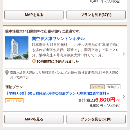
6,460円～/人(税込)
MAPを見る
プランを見る(37件)
駐車場最大14日間無料で出張や旅行に最適です♪
関空泉大津ワシントンホテル
駐車場最大14日間無料！ ホテル内敷地の駐車場で雨に
も濡れず出張や旅行に最適です。関西空港まで車で２０
分。阪神高速４号湾岸線泉大津IC降りて３分。
10時間前に予約されました
南海本線泉大津駅より無料送迎バスにて約10分 阪神高速湾岸線4号泉大津IC
おりて約３分
宿泊プラン
シングル
食事なし
【早割★60】60日前限定♪お得な宿泊プラン★駐車場2週間無料★
6,600円～
合計(税込)
ポイントUP
6,600円～/人(税込)
MAPを見る
プランを見る(51件)