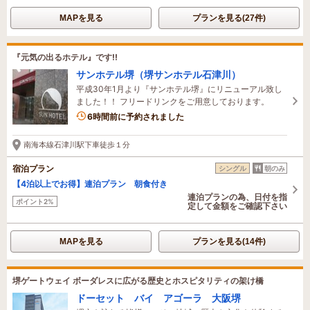
MAPを見る
プランを見る(27件)
『元気の出るホテル』です!!
サンホテル堺（堺サンホテル石津川）
平成30年1月より『サンホテル堺』にリニューアル致し
ました！！ フリードリンクをご用意しております。
6時間前に予約されました
南海本線石津川駅下車徒歩１分
宿泊プラン
シングル
朝のみ
【4泊以上でお得】連泊プラン 朝食付き
連泊プランの為、日付を指
ポイント2%
定して金額をご確認下さい
MAPを見る
プランを見る(14件)
堺ゲートウェイ ボーダレスに広がる歴史とホスピタリティの架け橋
ドーセット バイ アゴーラ 大阪堺