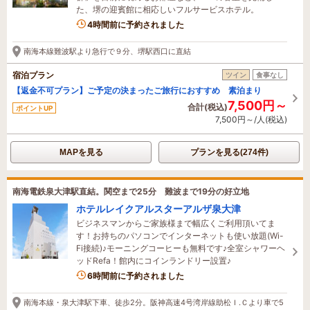
た、堺の迎賓館に相応しいフルサービスホテル。
4時間前に予約されました
南海本線難波駅より急行で９分、堺駅西口に直結
宿泊プラン
ツイン
食事なし
【返金不可プラン】ご予定の決まったご旅行におすすめ 素泊まり
7,500円～
合計(税込)
ポイントUP
7,500円～/人(税込)
MAPを見る
プランを見る(274件)
南海電鉄泉大津駅直結。関空まで25分 難波まで19分の好立地
ホテルレイクアルスターアルザ泉大津
ビジネスマンからご家族様まで幅広くご利用頂いてま
す！お持ちのパソコンでインターネットも使い放題(Wi-
Fi接続)♪モーニングコーヒーも無料です♪全室シャワーヘ
ッドRefa！館内にコインランドリー設置♪
6時間前に予約されました
南海本線・泉大津駅下車、徒歩2分。阪神高速4号湾岸線助松Ｉ.Ｃより車で5