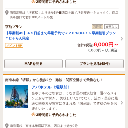
2時間前に予約されました
南海高野線「堺東駅」より徒歩5分■西口を出て堺銀座通りをまっすぐ、商店
街を抜けて右折100メートル先
宿泊プラン
和洋室
食事なし
【早期割45】４５日前まで早期予約で＜２０％OFF！＞早期割引プラン
＊じゃらん限定
6,000円～
合計(税込)
ポイントUP
6,000円～/人(税込)
MAPを見る
プランを見る(48件)
南海本線『堺駅』から徒歩2分 難波・関西空港まで乗換なし！
アパホテル〈堺駅前〉
当ホテルのご朝食は、うなぎ屋の贅沢朝食 選べるメイ
ンとおかず付き。 美味しいだけでなく、活力・美容に最
適な栄養素が豊富に含まれる『国産鰻』で皆様の朝をお
迎えいたします。
3時間前に予約されました
南海電鉄、南海本線堺駅下車、西口より徒歩2分