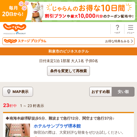
じゃらん
お得な特典をみる
和泉市のビジネスホテル
日付未定1泊 1部屋 大人1名 子供0名
条件を変更して再検索
MAP表示
おすすめ順
安い順
23
軒中
1
～
23
軒表示
◆南海本線堺駅徒歩5分、難波まで急行12分、関空まで急行37分♪
ホテルサンプラザ堺本館
御宿泊の際は、大変好評な朝食をぜひお試しください。