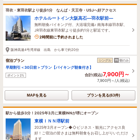
羽衣・東羽衣駅より徒歩1分 なんば・天王寺・USJへ好アクセス
ホテルルートイン大阪高石―羽衣駅前―
無料朝食バイキング付、大浴場完備♪ 南海本線羽衣駅、
JR羽衣線東羽衣駅より徒歩約1分と駅近です。
2時間前に予約されました
阪神高速4号湾岸線 出島 から車で約20分
宿泊プラン
シングル
朝のみ
早期割引＜30日前＞プラン【バイキング朝食付き】
7,900円～
合計(税込)
ポイント2%
7,900円～/人(税込)
MAPを見る
プランを見る(63件)
駅から徒歩3分！2025年3月に東横INNが堺にオープン
東横ＩＮＮ堺駅前
2025年3月オープン◆◇ビジネス・観光にアクセス良
好！ご宿泊の皆さまは無料朝食をお召し上がりいただけ
ます