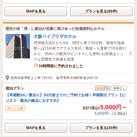
MAPを見る
プランを見る(89件)
歴史の街「堺」に新旧が見事に溶け合った快適便利なホテル
大阪ベイプラザホテル
湾岸線大浜ICから5分、関空へ車で25分程、南港や海遊
館へは15分程でアクセス良好！難波へも電車で10分程だ
から、市内への観光やビジネスにも便利♪お部屋はシッ
クな雰囲気で快適＆清潔
10時間前に予約されました
南海本線堺駅より車で約3分、阪堺電車寺地町駅徒歩約1分
宿泊プラン
シングル
食事なし
【早期割30／素泊り】30日前までのご予約でお得！早期割引プラン【ビ
ジネス・観光の拠点におすすめ】
5,000円～
合計(税込)
ポイントUP
5,000円～/人(税込)
MAPを見る
プランを見る(35件)