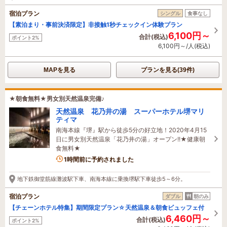
宿泊プラン
シングル
食事なし
【素泊まり・事前決済限定】非接触1秒チェックイン体験プラン
6,100円～
合計(税込)
ポイント2%
6,100円～/人(税込)
MAPを見る
プランを見る(39件)
★朝食無料★男女別天然温泉完備♪
天然温泉 花乃井の湯 スーパーホテル堺マリ
ティマ
南海本線『堺』駅から徒歩5分の好立地！2020年4月15
日に男女別天然温泉「花乃井の湯」オープン!!★健康朝
食無料★
1時間前に予約されました
地下鉄御堂筋線灘波駅下車、南海本線に乗換堺駅下車徒歩5～6分。
宿泊プラン
ダブル
朝のみ
【チェーンホテル特集】期間限定プラン☆天然温泉＆朝食ビュッフェ付
6,460円～
合計(税込)
ポイント2%