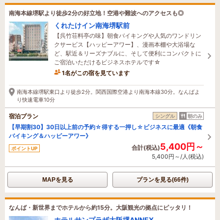
南海本線堺駅より徒歩2分の好立地！空港や難波へのアクセスも◎
くれたけイン南海堺駅前
【呉竹荘料亭の味】朝食バイキングや人気のワンドリン
クサービス【ハッピーアワー】、漫画本棚や大浴場な
ど、駅近＆リーズナブルに、そして便利にコンパクトに
ご宿泊いただけるビジネスホテルです☆
1名がこの宿を見ています
2時間前に予約されました
南海本線堺駅東口より徒歩2分。関西国際空港より南海本線30分。なんばよ
り快速電車10分
宿泊プラン
シングル
朝のみ
【早期割30】30日以上前の予約☆得する一押し☆ビジネスに最適《朝食
バイキング＆ハッピーアワー》
5,400円～
合計(税込)
ポイントUP
5,400円～/人(税込)
MAPを見る
プランを見る(66件)
なんば・新世界までホテルから約15分。大阪観光の拠点にピッタリ！
ホテルサンプラザ大阪堺ANNEX