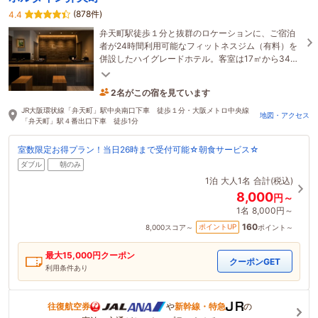
(878件)
4.4
弁天町駅徒歩１分と抜群のロケーションに、ご宿泊
者が24時間利用可能なフィットネスジム（有料）を
併設したハイグレードホテル。客室は17㎡から34㎡
までとゆったりお過ごしいただけます。※全館禁煙
2名がこの宿を見ています
43分前に予約されました
JR大阪環状線「弁天町」駅中央南口下車 徒歩１分・大阪メトロ中央線
地図・アクセス
「弁天町」駅４番出口下車 徒歩1分
室数限定お得プラン！当日26時まで受付可能☆朝食サービス☆
ダブル
朝のみ
1泊
大人1名
合計(税込)
8,000
円～
1名
8,000円～
160
ポイントUP
8,000
スコア～
ポイント～
最大
15,000
円クーポン
クーポンGET
利用条件あり
往復航空券
や
新幹線・特急
の