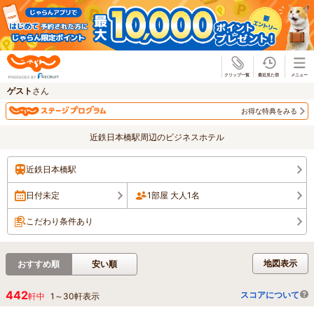
じゃらん
ゲスト
さん
お得な特典をみる
近鉄日本橋駅周辺のビジネスホテル
近鉄日本橋駅
日付未定
1部屋 大人1名
こだわり条件あり
地図表示
おすすめ順
安い順
442
スコアについて
軒中
1
～
30
軒表示