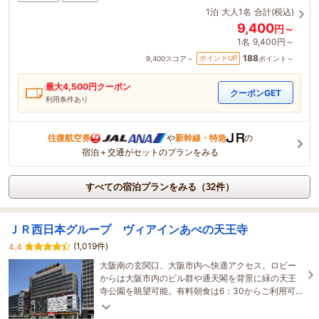
1泊
大人1名
合計(税込)
9,400
円～
1名
9,400円～
188
ポイントUP
9,400
スコア～
ポイント～
最大
4,500
円クーポン
クーポンGET
利用条件あり
往復航空券
や
新幹線・特急
の
宿泊＋交通がセットのプランをみる
すべての宿泊プランをみる（32件）
ＪＲ西日本グループ ヴィアインあべの天王寺
(1,019件)
4.4
大阪南の玄関口、大阪市内へ快適アクセス。ロビー
からは大阪市内のビル群や通天閣を背景に緑の天王
寺公園を眺望可能。有料朝食は6：30からご利用可
能。