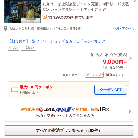
に加え、最上階展望プールを完備。梅田駅・JR大阪
駅といった主要駅からもアクセス良好！
13名がこの宿を見ています
たった今予約されました
大阪メトロ谷町線「東梅田駅」（4番出口）徒歩3分
地図・アクセス
【朝食付き】1階フラワーショップ＆カフェ「モンパルナス」
ダブル
朝のみ
1泊
大人1名
合計(税込)
9,090
円～
1名
9,090円～
180
ポイントUP
9,090
スコア～
ポイント～
最大
500
円クーポン
クーポンGET
利用条件あり
往復航空券
や
新幹線・特急
の
宿泊＋交通がセットのプランをみる
すべての宿泊プランをみる（102件）