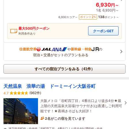
6,930
円～
1名
6,930円～
138
2
ポイント
%
6,930
スコア～
ポイント～
最大
500
円クーポン
クーポンGET
利用条件あり
往復航空券
や
新幹線・特急
の
宿泊＋交通がセットのプランをみる
すべての宿泊プランをみる（41件）
天然温泉 浪華の湯 ドーミーイン大阪谷町
(962件)
4.7
大阪メトロ「谷町四丁目」4番出口より徒歩4分★最
上階の天然温泉大浴場(サウナ付き)は夜通しご利用可
能です！★夜鳴きそばも大好評！
2名がこの宿を見ています
たった今予約されました
地下鉄谷町線・中央線「谷町四丁目」4番出口より徒歩4分/堺筋線・中央