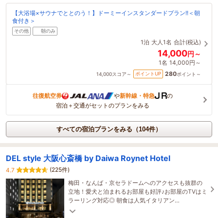
【大浴場×サウナでととのう！】ドーミーインスタンダードプラン!!＜朝
食付き＞
その他
朝のみ
1泊
大人1名
合計(税込)
14,000
円～
1名
14,000円～
280
ポイントUP
14,000
スコア～
ポイント～
往復航空券
や
新幹線・特急
の
宿泊＋交通がセットのプランをみる
すべての宿泊プランをみる（104件）
DEL style 大阪心斎橋 by Daiwa Roynet Hotel
(225件)
4.7
梅田・なんば・京セラドームへのアクセスも抜群の
立地！愛犬と泊まれるお部屋も好評♪お部屋のTVはミ
ラーリング対応◎ 朝食は人気イタリアン
「SALVATORE CUOMO & BAR」にて！大阪名物も
ございます♪