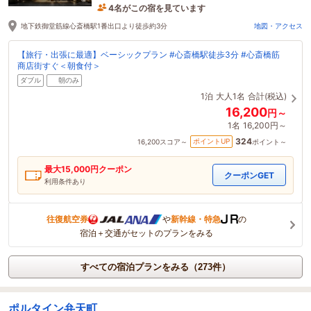
4名がこの宿を見ています
2時間前に予約されました
地下鉄御堂筋線心斎橋駅1番出口より徒歩約3分
地図・アクセス
【旅行・出張に最適】ベーシックプラン #心斎橋駅徒歩3分 #心斎橋筋
商店街すぐ＜朝食付＞
ダブル
朝のみ
1泊
大人1名
合計(税込)
16,200
円～
1名
16,200円～
324
ポイントUP
16,200
スコア～
ポイント～
最大
15,000
円クーポン
クーポンGET
利用条件あり
往復航空券
や
新幹線・特急
の
宿泊＋交通がセットのプランをみる
すべての宿泊プランをみる（273件）
ポルタイン弁天町