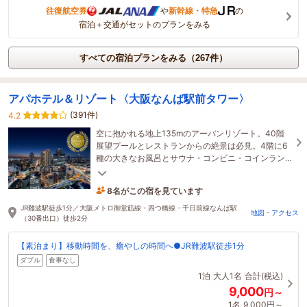
往復航空券
や
新幹線・特急
の
宿泊＋交通がセットのプランをみる
すべての宿泊プランをみる（267件）
アパホテル＆リゾート〈大阪なんば駅前タワー〉
(391件)
4.2
空に抱かれる地上135mのアーバンリゾート。40階
展望プールとレストランからの絶景は必見。4階に6
種の大きなお風呂とサウナ・コンビニ・コインラン
ドリーを、2階にBARとレストランを完備し、上質な
安らぎへ。
8名がこの宿を見ています
1時間前に予約されました
JR難波駅徒歩1分／大阪メトロ御堂筋線・四つ橋線・千日前線なんば駅
地図・アクセス
（30番出口）徒歩2分
【素泊まり】移動時間を、癒やしの時間へ●JR難波駅徒歩1分
ダブル
食事なし
1泊
大人1名
合計(税込)
9,000
円～
1名
9,000円～