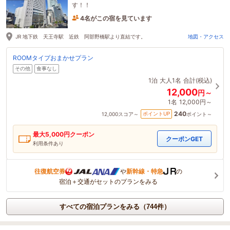
す！！
4名がこの宿を見ています
44分前に予約されました
JR 地下鉄 天王寺駅 近鉄 阿部野橋駅より直結です。
地図・アクセス
ROOMタイプおまかせプラン
その他
食事なし
1泊
大人1名
合計(税込)
12,000
円～
1名
12,000円～
240
ポイントUP
12,000
スコア～
ポイント～
最大
5,000
円クーポン
クーポンGET
利用条件あり
往復航空券
や
新幹線・特急
の
宿泊＋交通がセットのプランをみる
すべての宿泊プランをみる（744件）