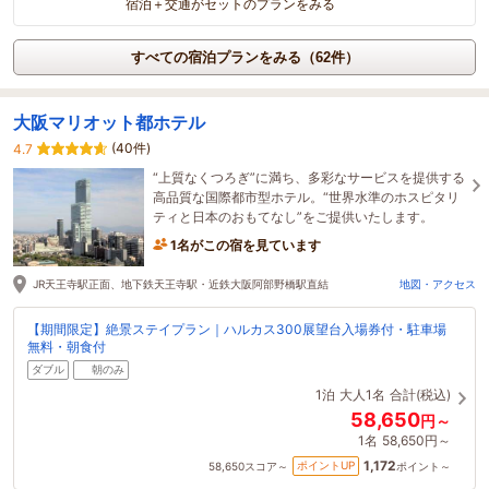
宿泊＋交通がセットのプランをみる
すべての宿泊プランをみる（62件）
大阪マリオット都ホテル
(40件)
4.7
“上質なくつろぎ”に満ち、多彩なサービスを提供する
高品質な国際都市型ホテル。“世界水準のホスピタリ
ティと日本のおもてなし”をご提供いたします。
1名がこの宿を見ています
JR天王寺駅正面、地下鉄天王寺駅・近鉄大阪阿部野橋駅直結
地図・アクセス
【期間限定】絶景ステイプラン｜ハルカス300展望台入場券付・駐車場
無料・朝食付
ダブル
朝のみ
1泊
大人1名
合計(税込)
58,650
円～
1名
58,650円～
1,172
ポイントUP
58,650
スコア～
ポイント～