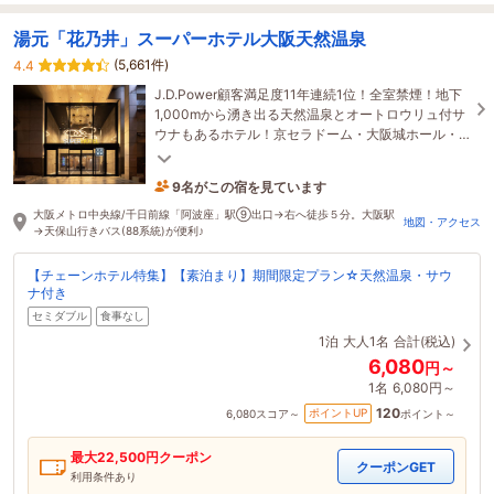
湯元「花乃井」スーパーホテル大阪天然温泉
(5,661件)
4.4
J.D.Power顧客満足度11年連続1位！全室禁煙！地下
1,000mから湧き出る天然温泉とオートロウリュ付サ
ウナもあるホテル！京セラドーム・大阪城ホール・
梅田・なんば等へも約20分ほどでアクセス可能♪
9名がこの宿を見ています
10分前に予約されました
大阪メトロ中央線/千日前線「阿波座」駅⑨出口→右へ徒歩５分。大阪駅
地図・アクセス
→天保山行きバス(88系統)が便利♪
【チェーンホテル特集】【素泊まり】期間限定プラン☆天然温泉・サウ
ナ付き
セミダブル
食事なし
1泊
大人1名
合計(税込)
6,080
円～
1名
6,080円～
120
ポイントUP
6,080
スコア～
ポイント～
最大
22,500
円クーポン
クーポンGET
利用条件あり