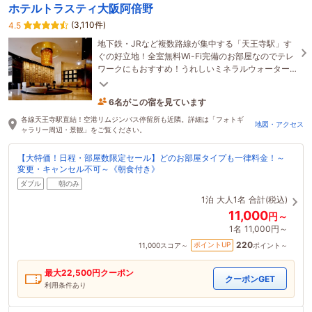
ホテルトラスティ大阪阿倍野
(3,110件)
4.5
地下鉄・JRなど複数路線が集中する「天王寺駅」す
ぐの好立地！全室無料Wi-Fi完備のお部屋なのでテレ
ワークにもおすすめ！うれしいミネラルウォーター
のサービスあり♪
6名がこの宿を見ています
たった今予約されました
各線天王寺駅直結！空港リムジンバス停留所も近隣。詳細は「フォトギ
地図・アクセス
ャラリー周辺・景観」をご覧ください。
【大特価！日程・部屋数限定セール】どのお部屋タイプも一律料金！～
変更・キャンセル不可～《朝食付き》
ダブル
朝のみ
1泊
大人1名
合計(税込)
11,000
円～
1名
11,000円～
220
ポイントUP
11,000
スコア～
ポイント～
最大
22,500
円クーポン
クーポンGET
利用条件あり