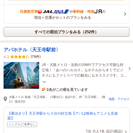
往復航空券
や
新幹線・特急
の
宿泊＋交通がセットのプランをみる
すべての宿泊プランをみる（252件）
アパホテル〈天王寺駅前〉
(79件)
4.3
JR・大阪メトロ・近鉄の3WAYでアクセス可能な好
立地！「あべのハルカス」もホテルからすぐでビジ
ネスにもファミリーでの観光にもオススメです。コ
ネクトルームは最大4名様までご利用可能！
3名がこの宿を見ています
20分前に予約されました
大阪メトロ 各線「天王寺駅」（5番出口）徒歩1分、JR「天王寺駅」（南
地図・アクセス
口）徒歩3分
【素泊まり】天王寺駅から２分の好立地【アパは映画もアニメも見放
題】
シングル
食事なし
1泊
大人1名
合計(税込)