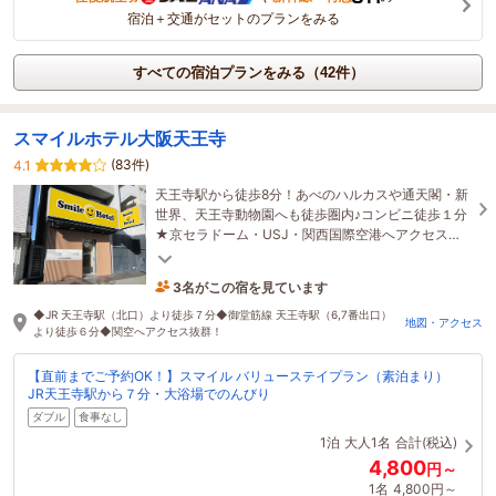
宿泊＋交通がセットのプランをみる
すべての宿泊プランをみる（42件）
スマイルホテル大阪天王寺
(83件)
4.1
天王寺駅から徒歩8分！あべのハルカスや通天閣・新
世界、天王寺動物園へも徒歩圏内♪コンビニ徒歩１分
★京セラドーム・USJ・関西国際空港へアクセス抜
群！
3名がこの宿を見ています
11分前に予約されました
◆JR 天王寺駅（北口）より徒歩７分◆御堂筋線 天王寺駅（6,7番出口）
地図・アクセス
より徒歩６分◆関空へアクセス抜群！
【直前までご予約OK！】スマイル バリューステイプラン（素泊まり）
JR天王寺駅から７分・大浴場でのんびり
ダブル
食事なし
1泊
大人1名
合計(税込)
4,800
円～
1名
4,800円～