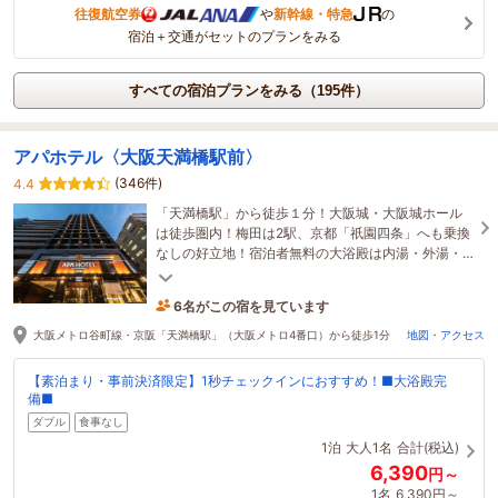
往復航空券
や
新幹線・特急
の
宿泊＋交通がセットのプランをみる
すべての宿泊プランをみる（195件）
アパホテル〈大阪天満橋駅前〉
(346件)
4.4
「天満橋駅」から徒歩１分！大阪城・大阪城ホール
は徒歩圏内！梅田は2駅、京都「祇園四条」へも乗換
なしの好立地！宿泊者無料の大浴殿は内湯・外湯・
壺湯があり、都会の中心でゆったり寛げると大好
評！
6名がこの宿を見ています
26分前に予約されました
大阪メトロ谷町線・京阪「天満橋駅」（大阪メトロ4番口）から徒歩1分
地図・アクセス
【素泊まり・事前決済限定】1秒チェックインにおすすめ！■大浴殿完
備■
ダブル
食事なし
1泊
大人1名
合計(税込)
6,390
円～
1名
6,390円～