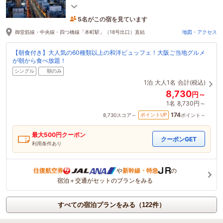
梅田・難波へ電車１本５分で好アクセス!
5名がこの宿を見ています
15分前に予約されました
御堂筋線・中央線・四つ橋線「本町駅」（18号出口）直結
地図・アクセス
【朝食付き】大人気の60種類以上の和洋ビュッフェ！大阪ご当地グルメ
が朝から食べ放題！
シングル
朝のみ
1泊
大人1名
合計(税込)
8,730
円～
1名
8,730円～
174
ポイントUP
8,730
スコア～
ポイント～
最大
500
円クーポン
クーポンGET
利用条件あり
往復航空券
や
新幹線・特急
の
宿泊＋交通がセットのプランをみる
すべての宿泊プランをみる（122件）