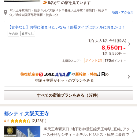
5名がこの宿を見ています
31分前に予約されました
JR天王寺駅南口・徒歩３分／大阪メトロ各線天王寺駅５番出口・徒歩２
地図・アクセス
分／近鉄大阪阿部野橋駅・徒歩３分
【食事なし】お得に泊まりたいなら！部屋タイプはホテルにおまかせ！
その他
食事なし
1泊
大人1名
合計(税込)
8,550
円～
1名
8,550円～
170
2
ポイント
%
8,550
スコア～
ポイント～
往復航空券
や
新幹線・特急
の
宿泊＋交通がセットのプランをみる
すべての宿泊プランをみる（37件）
都シティ 大阪天王寺
(2,128件)
4.3
JR天王寺駅東口､地下鉄御堂筋線天王寺駅､直結｡アク
セス便利なシティ－ホテル｡ビジネス・観光に最適で