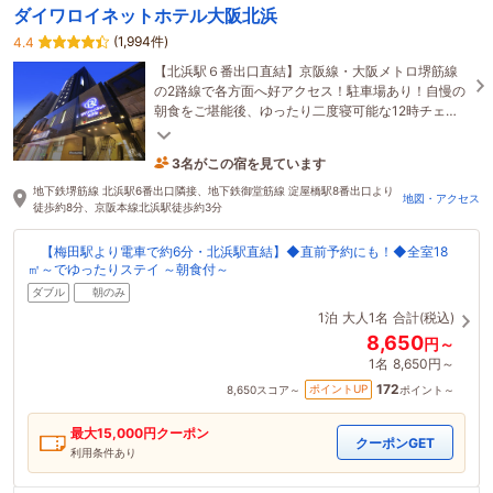
ダイワロイネットホテル大阪北浜
(1,994件)
4.4
【北浜駅６番出口直結】京阪線・大阪メトロ堺筋線
の2路線で各方面へ好アクセス！駐車場あり！自慢の
朝食をご堪能後、ゆったり二度寝可能な12時チェッ
クアウトプランが好評！全室18㎡以上で快適なご滞
在を♪
3名がこの宿を見ています
22分前に予約されました
地下鉄堺筋線 北浜駅6番出口隣接、地下鉄御堂筋線 淀屋橋駅8番出口より
地図・アクセス
徒歩約8分、京阪本線北浜駅徒歩約3分
【梅田駅より電車で約6分・北浜駅直結】◆直前予約にも！◆全室18
㎡～でゆったりステイ ～朝食付～
ダブル
朝のみ
1泊
大人1名
合計(税込)
8,650
円～
1名
8,650円～
172
ポイントUP
8,650
スコア～
ポイント～
最大
15,000
円クーポン
クーポンGET
利用条件あり