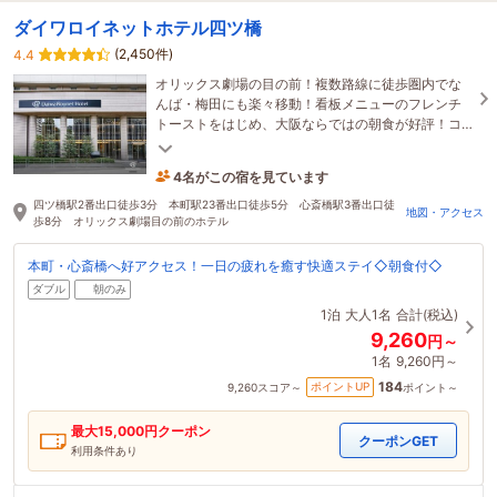
ダイワロイネットホテル四ツ橋
(2,450件)
4.4
オリックス劇場の目の前！複数路線に徒歩圏内でな
んば・梅田にも楽々移動！看板メニューのフレンチ
トーストをはじめ、大阪ならではの朝食が好評！コ
ンパクトダブル・スタンダードダブル除く全室に
Refa完備♪
4名がこの宿を見ています
29分前に予約されました
四ツ橋駅2番出口徒歩3分 本町駅23番出口徒歩5分 心斎橋駅3番出口徒
地図・アクセス
歩8分 オリックス劇場目の前のホテル
本町・心斎橋へ好アクセス！一日の疲れを癒す快適ステイ◇朝食付◇
ダブル
朝のみ
1泊
大人1名
合計(税込)
9,260
円～
1名
9,260円～
184
ポイントUP
9,260
スコア～
ポイント～
最大
15,000
円クーポン
クーポンGET
利用条件あり