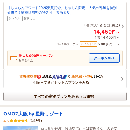
【じゃらんアワード2025受賞記念】じゃらん限定、人気の部屋を特別
価格で！駐車場無料の特典付（素泊まり）
シングル
食事なし
1泊
大人1名
合計(税込)
14,450
円～
1名
14,450円～
288
ポイントUP
14,450
スコア～
ポイント～
最大
8,000
円クーポン
クーポンGET
利用条件あり
往復航空券
や
新幹線・特急
の
宿泊＋交通がセットのプランをみる
すべての宿泊プランをみる（178件）
OMO7大阪 by 星野リゾート
(348件)
4.6
新大阪や難波、関西空港からは乗換えなしの好立