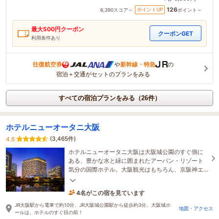
126
ポイントUP
6,390
スコア～
ポイント～
最大
500
円クーポン
クーポンGET
利用条件あり
往復航空券
や
新幹線・特急
の
宿泊＋交通がセットのプランをみる
すべての宿泊プランをみる（26件）
ホテルニューオータニ大阪
(3,465件)
4.6
ホテルニューオータニ大阪は大阪城公園のすぐ側に
ある、豊かな水と緑に囲まれたアーバン・リゾート
気分の国際ホテル。大阪観光はもちろん、京阪神エ
リアにもアクセス抜群です！
4名がこの宿を見ています
13分前に予約されました
JR大阪駅から電車で約10分、JR大阪城公園駅から徒歩約3分。大阪城ホ
地図・アクセス
ールは、ホテルのすぐ目の前！