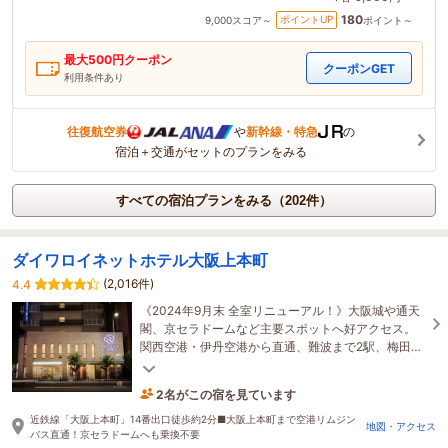
180
ポイントUP
9,000
スコア～
ポイント～
最大
500
円クーポン
クーポンGET
利用条件あり
往復航空券
や
新幹線・特急
の
宿泊＋交通がセットのプランをみる
すべての宿泊プランをみる（202件）
ダイワロイネットホテル大阪上本町
(2,016件)
4.4
《2024年9月末 全室リニューアル！》大阪城や通天
閣、京セラドームなど主要スポットへ好アクセス。
関西空港・伊丹空港から直通、難波まで2駅、梅田に
も乗り換え不要で快適！出張にも観光にもオススメ♪
2名がこの宿を見ています
56分前に予約されました
近鉄線「大阪上本町」14番出口徒歩約2分■大阪上本町まで空港リムジン
地図・アクセス
バス直通！京セラドームへも乗換不要