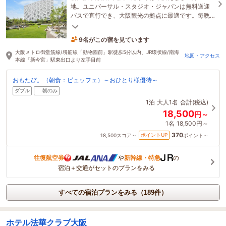
地。ユニバーサル・スタジオ・ジャパンは無料送迎
バスで直行でき、大阪観光の拠点に最適です。毎晩
開催するナイトイベントで観光後も大阪を存分に楽
しめます。
9名がこの宿を見ています
16分前に予約されました
大阪メトロ御堂筋線/堺筋線「動物園前」駅徒歩5分以内、JR環状線/南海
地図・アクセス
本線「新今宮」駅東出口より左手目前
おもたび。（朝食：ビュッフェ）～おひとり様優待～
ダブル
朝のみ
1泊
大人1名
合計(税込)
18,500
円～
1名
18,500円～
370
ポイントUP
18,500
スコア～
ポイント～
往復航空券
や
新幹線・特急
の
宿泊＋交通がセットのプランをみる
すべての宿泊プランをみる（189件）
ホテル法華クラブ大阪