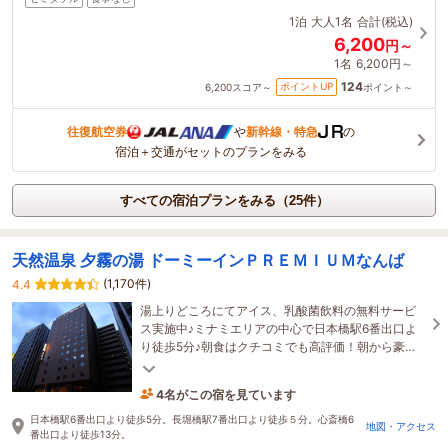
1泊
大人1名
合計(税込)
6,200
円～
1名
6,200円～
124
ポイントUP
6,200
スコア～
ポイント～
往復航空券
や
新幹線・特急
の
宿泊＋交通がセットのプランをみる
すべての宿泊プランをみる（25件）
天然温泉 夕霧の湯 ドーミーインＰＲＥＭＩＵＭなんば
(1,170件)
4.4
湯上りどころにてアイス、乳酸菌飲料の無料サービ
ス実施中♪ミナミエリアの中心で日本橋駅6番出口よ
り徒歩5分♪朝食はクチコミでも高評価！朝から豪華
に「海鮮丼」を是非ご堪能下さい♪
4名がこの宿を見ています
1時間前に予約されました
日本橋駅6番出口より徒歩5分。長堀橋駅7番出口より徒歩５分。心斎橋6
地図・アクセス
番出口より徒歩13分。