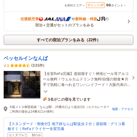
96
ポイントUP
4,800
スコア～
ポイント～
往復航空券
や
新幹線・特急
の
宿泊＋交通がセットのプランをみる
すべての宿泊プランをみる（22件）
ベッセルインなんば
(335件)
4.5
【全室ReFa完備】道頓堀すぐ！神泡ビール等アルコ
ール無料！ウェルカムドリンク無料!自慢の朝食★片
手で気軽に食べれるワンハンドフード！大阪代表の
たこ焼きや串カツをご用意！名物の肉吸いうどん
も！
3名がこの宿を見ています
53分前に予約されました
大阪メトロ御堂筋線「なんば駅」25番出口より徒歩2分（エスカレーター
地図・アクセス
ご利用の場合は24番出口が便利）
【スタンダード・朝食付】地下鉄なんば駅徒歩２分｜道頓堀・グリコ看
板すぐ｜ReFaドライヤー全室完備
セミダブル
朝のみ