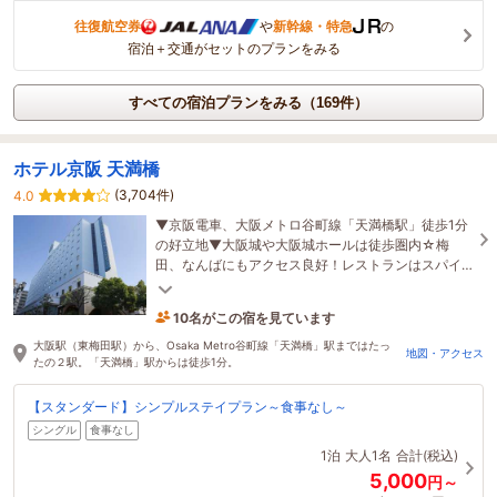
往復航空券
や
新幹線・特急
の
宿泊＋交通がセットのプランをみる
すべての宿泊プランをみる（169件）
ホテル京阪 天満橋
(3,704件)
4.0
▼京阪電車、大阪メトロ谷町線「天満橋駅」徒歩1分
の好立地▼大阪城や大阪城ホールは徒歩圏内☆梅
田、なんばにもアクセス良好！レストランはスパイ
スカレーがメインの朝食ブッフェ！ナンも食べ放題♪
10名がこの宿を見ています
たった今予約されました
大阪駅（東梅田駅）から、Osaka Metro谷町線「天満橋」駅まではたっ
地図・アクセス
たの２駅。「天満橋」駅からは徒歩1分。
【スタンダード】シンプルステイプラン～食事なし～
シングル
食事なし
1泊
大人1名
合計(税込)
5,000
円～