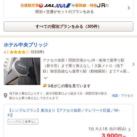
往復航空券
や
新幹線・特急
の
宿泊＋交通がセットのプランをみる
すべての宿泊プランをみる（305件）
ホテル中央ブリッジ
(333件)
4.1
アクセス抜群！関西空港からJR・南海で最寄り駅
（新今宮）まで乗り換えなし！大阪メトロ（地下
鉄）御堂筋線なら最寄り駅（動物園前）まで↑↓新大
阪20分・梅田15分・なんば5分・天王寺2分
3名がこの宿を見ています
35分前に予約されました
地下鉄２番出口よりすぐ・新今宮駅東口より徒歩３分・関西空港や新大
地図・アクセス
阪からも乗り換えなしでホテルまで
【シンプルプラン】素泊まり【アクセス抜群／テレワーク応援／Wi-
Fi】
シングル
食事なし
1泊
大人1名
合計(税込)
3,900
円～