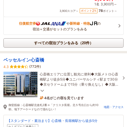
1名
3,900円～
78
2
ポイント
%
3,900
スコア～
ポイント～
往復航空券
や
新幹線・特急
の
宿泊＋交通がセットのプランをみる
すべての宿泊プランをみる（20件）
ベッセルイン心斎橋
(772件)
4.3
心斎橋エリアに位置し観光に便利◆大阪メトロ心斎
橋駅より徒歩5分◆ユニバーサルシティ駅まで30分
◆京セラドームまで15分（乗り換えなし）◆大阪城
まで30分（乗り換えなし）◆ウェルカムドリンクサ
ービス◆
4名がこの宿を見ています
25分前に予約されました
御堂筋線：心斎橋駅北改札2番→「クリスタ長堀」北５号出口から約10
地図・アクセス
秒。地下アーケードなので濡れない！
【スタンダード・素泊まり】心斎橋・長堀橋駅から徒歩5分
セミダブル
食事なし