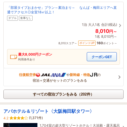
「部屋タイプおまかせ」プラン～素泊まり～ なんば・梅田エリアへ直
通でアクセス◎全室18㎡以上！
ダブル
食事なし
1泊
大人1名
合計(税込)
8,010
円～
1名
8,010円～
160
ポイントUP
8,010
スコア～
ポイント～
最大
8,000
円クーポン
クーポンGET
利用条件あり
往復航空券
や
新幹線・特急
の
宿泊＋交通がセットのプランをみる
すべての宿泊プランをみる（202件）
アパホテル＆リゾート〈大阪梅田駅タワー〉
(1,371件)
4.2
1,704室の超大型リゾートホテル！大浴殿・露天風呂