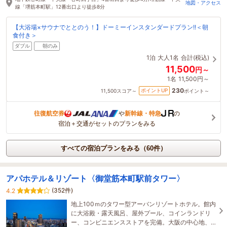
地図・アクセス
線「堺筋本町駅」12番出口より徒歩8分
【大浴場×サウナでととのう！】ドーミーインスタンダードプラン!!＜朝
食付き＞
ダブル
朝のみ
1泊
大人1名
合計(税込)
11,500
円～
1名
11,500円～
230
ポイントUP
11,500
スコア～
ポイント～
往復航空券
や
新幹線・特急
の
宿泊＋交通がセットのプランをみる
すべての宿泊プランをみる（60件）
アパホテル＆リゾート〈御堂筋本町駅前タワー〉
(352件)
4.2
地上100ｍのタワー型アーバンリゾートホテル。館内
に大浴殿・露天風呂、屋外プール、コインランドリ
ー、コンビニエンスストアを完備。大阪の中心地、