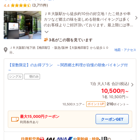
(3,711件)
4.4
ＪＲ大阪駅から徒歩約10分の好立地！たこ焼きや串
カツなど郷土の味を楽しめる朝食バイキングは多く
のお客様よりご好評頂いております。最上階には準
天然「光明石」温泉を完備！旅の疲れを癒して下さ
い♪
3名がこの宿を見ています
22分前に予約されました
ＪＲ大阪駅/地下鉄【梅田駅】・阪急/阪神【大阪梅田駅】から徒歩１０
地図・アクセス
分。
【室数限定】のお得プラン ～関西郷土料理が自慢の朝食バイキング付
～
シングル
朝のみ
1泊
大人1名
合計(税込)
10,500
円～
1名
10,500円～
210
ポイントUP
10,500
スコア～
ポイント～
最大
15,000
円クーポン
クーポンGET
利用条件あり
往復航空券
や
新幹線・特急
の