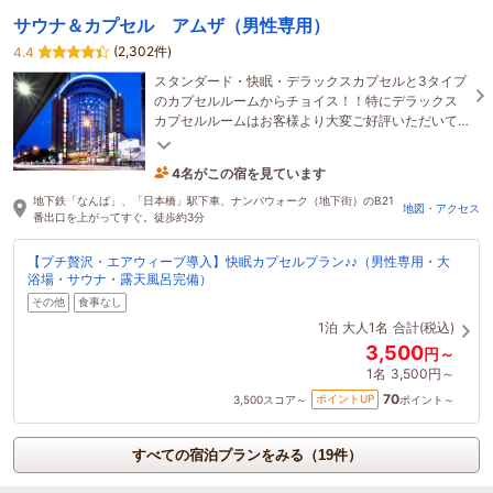
サウナ＆カプセル アムザ（男性専用）
(2,302件)
4.4
スタンダード・快眠・デラックスカプセルと3タイプ
のカプセルルームからチョイス！！特にデラックス
カプセルルームはお客様より大変ご好評いただいて
おります。安らぎの空間をご提供いたします。
4名がこの宿を見ています
12分前に予約されました
地下鉄「なんば」、「日本橋」駅下車、ナンバウォーク（地下街）のB21
地図・アクセス
番出口を上がってすぐ。徒歩約3分
【プチ贅沢・エアウィーブ導入】快眠カプセルプラン♪♪（男性専用・大
浴場・サウナ・露天風呂完備）
その他
食事なし
1泊
大人1名
合計(税込)
3,500
円～
1名
3,500円～
70
ポイントUP
3,500
スコア～
ポイント～
すべての宿泊プランをみる（19件）