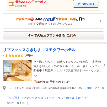
最大
22,500
円クーポン
クーポンGET
利用条件あり
往復航空券
や
新幹線・特急
の
宿泊＋交通がセットのプランをみる
すべての宿泊プランをみる（175件）
リブマックスさきしまコスモタワーホテル
(78件)
4.3
空と海をつなぐ、大阪ベイエリアの特等席 ― 世界の
旅人を迎える天空のホテル ―朝・昼・夜ビュッフェ
開催中！展望サウナスパで天空体験トレードセンタ
ー前駅直結で観光地までのアクセスも抜群！
2名がこの宿を見ています
32分前に予約されました
トレードセンター前駅 2番出口から徒歩約3分/湾岸線南港北ICより約7分
地図・アクセス
【リブ得】リブマックスさきしまコスモタワーホテル【素泊り】
和洋室
食事なし