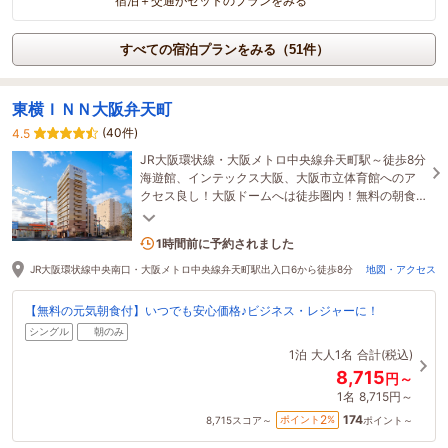
宿泊＋交通がセットのプランをみる
すべての宿泊プランをみる（51件）
東横ＩＮＮ大阪弁天町
(40件)
4.5
JR大阪環状線・大阪メトロ中央線弁天町駅～徒歩8分
海遊館、インテックス大阪、大阪市立体育館へのア
クセス良し！大阪ドームへは徒歩圏内！無料の朝食
もご用意しております！お荷物預かり無料
3名がこの宿を見ています
1時間前に予約されました
JR大阪環状線中央南口・大阪メトロ中央線弁天町駅出入口6から徒歩8分
地図・アクセス
【無料の元気朝食付】いつでも安心価格♪ビジネス・レジャーに！
シングル
朝のみ
1泊
大人1名
合計(税込)
8,715
円～
1名
8,715円～
174
2
ポイント
%
8,715
スコア～
ポイント～