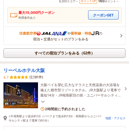
160
ポイントUP
8,000
スコア～
ポイント～
最大
15,000
円クーポン
クーポンGET
利用条件あり
往復航空券
や
新幹線・特急
の
宿泊＋交通がセットのプランをみる
すべての宿泊プランをみる（62件）
リーベルホテル大阪
(2,181件)
4.7
大阪ベイを望む広大なテラスと天然温泉の大浴場を
備えた都市型リゾートホテル。JR大阪駅より電車で
最短14分・JR桜島駅目の前・ユニバーサルシティ駅
まで1駅1分で、万博会場へのアクセスも便利！
10名がこの宿を見ています
2時間前に予約されました
J R 桜島駅より徒歩約1分（パークまで徒歩約13分・桜島駅からユニバー
地図・アクセス
サルシティ駅まで電車で約1分）