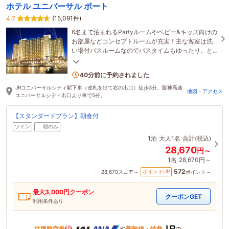
ホテル ユニバーサル ポート
(15,091件)
4.7
6名まで泊まれるPartyルームやベビー&キッズ向けの
お部屋などコンセプトルームが充実！主な客室は洗
い場付バスルームなのでバスタイムもゆったり。と
びきりの笑顔に出会えるエンターテイメントホテ
ル！
2名がこの宿を見ています
40分前に予約されました
JRユニバーサルシティ駅下車（改札を出て右の出口）徒歩3分。阪神高速
地図・アクセス
ユニバーサルシティ出口より車で5分。
【スタンダードプラン】朝食付
ツイン
朝のみ
1泊
大人1名
合計(税込)
28,670
円～
1名
28,670円～
572
ポイントUP
28,670
スコア～
ポイント～
最大
3,000
円クーポン
クーポンGET
利用条件あり
往復航空券
や
新幹線・特急
の