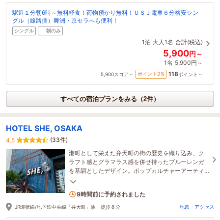
駅近１分朝6時～無料軽食！荷物預かり無料！ＵＳＪ電車６分格安シン
グル（線路側）舞洲・京セラへも便利！
シングル
朝のみ
1泊
大人1名
合計(税込)
5,900
円～
1名
5,900円～
118
2
ポイント
%
5,900
スコア～
ポイント～
すべての宿泊プランをみる（2件）
HOTEL SHE, OSAKA
(33件)
4.5
港町として栄えた弁天町の街の歴史を織り込み、ク
ラフト感とグラマラス感を併せ持ったブルーレンガ
を基調としたデザイン。ポップカルチャーアーティ
ストのギャラリーやDJイベントも行われます。
2名がこの宿を見ています
9時間前に予約されました
JR環状線/地下鉄中央線「弁天町」駅 徒歩８分
地図・アクセス