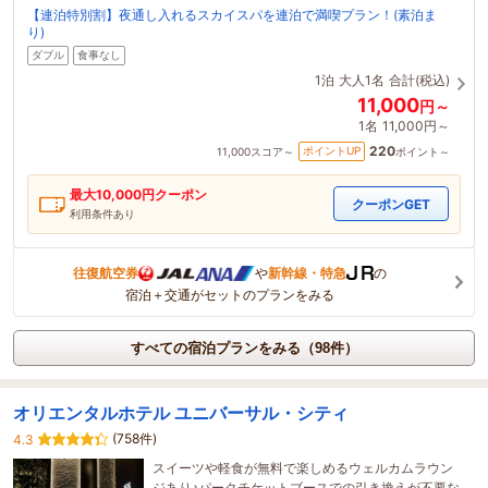
【連泊特別割】夜通し入れるスカイスパを連泊で満喫プラン！(素泊ま
り)
ダブル
食事なし
1泊
大人1名
合計(税込)
11,000
円～
1名
11,000円～
220
ポイントUP
11,000
スコア～
ポイント～
最大
10,000
円クーポン
クーポンGET
利用条件あり
往復航空券
や
新幹線・特急
の
宿泊＋交通がセットのプランをみる
すべての宿泊プランをみる（98件）
オリエンタルホテル ユニバーサル・シティ
(758件)
4.3
スイーツや軽食が無料で楽しめるウェルカムラウン
ジあり♪パークチケットブースでの引き換えが不要な