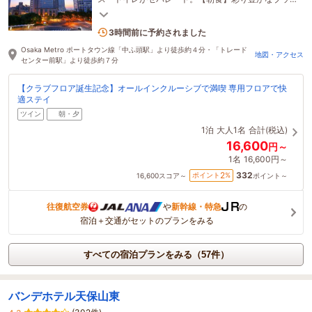
フェスタイル。手作りオムレツ、クロッフルなど。
3名がこの宿を見ています
3時間前に予約されました
Osaka Metro ポートタウン線「中ふ頭駅」より徒歩約４分・「トレード
地図・アクセス
センター前駅」より徒歩約７分
【クラブフロア誕生記念】オールインクルーシブで満喫 専用フロアで快
適ステイ
ツイン
朝・夕
1泊
大人1名
合計(税込)
16,600
円～
1名
16,600円～
332
2
ポイント
%
16,600
スコア～
ポイント～
往復航空券
や
新幹線・特急
の
宿泊＋交通がセットのプランをみる
すべての宿泊プランをみる（57件）
バンデホテル天保山東