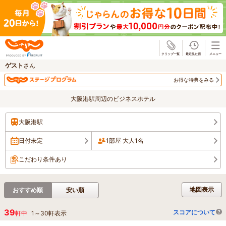
じゃらん
ゲスト
さん
お得な特典をみる
大阪港駅周辺のビジネスホテル
大阪港駅
日付未定
1部屋 大人1名
こだわり条件あり
地図表示
おすすめ順
安い順
39
スコアについて
軒中
1
～
30
軒表示