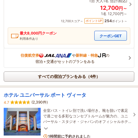
1泊
大人1名
合計(税込)
12,700
円～
1名
12,700円～
254
ポイントUP
12,700
スコア～
ポイント～
最大
8,000
円クーポン
クーポンGET
利用条件あり
往復航空券
や
新幹線・特急
の
宿泊＋交通がセットのプランをみる
すべての宿泊プランをみる（4件）
ホテル ユニバーサル ポート ヴィータ
(2,390件)
4.7
全室バス・トイレ別で洗い場付き。靴を脱いで素足
で過ごせる多彩なコンセプトルームが魅力の、ユニ
バーサル・スタジオ・ジャパンのオフィシャルホテ
ル。
5名がこの宿を見ています