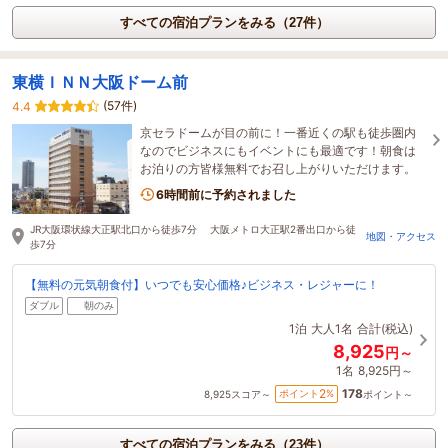
すべての宿泊プランをみる（27件）
東横ＩＮＮ大阪ドーム前
(57件)
4.4
京セラドームが目の前に！一番近くの駅も徒歩圏内
なのでビジネスにもイベントにも最適です！朝食は
お泊りの方皆様無料でお召し上がりいただけます。
6時間前に予約されました
JR大阪環状線大正駅北口から徒歩7分 大阪メトロ大正駅2番出口から徒
地図・アクセス
歩7分
【無料の元気朝食付】いつでも安心価格♪ビジネス・レジャーに！
ダブル
朝のみ
1泊
大人1名
合計(税込)
8,925
円～
1名
8,925円～
178
2
ポイント
%
8,925
スコア～
ポイント～
すべての宿泊プランをみる（23件）