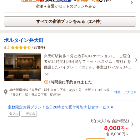
宿泊＋交通がセットのプランをみる
すべての宿泊プランをみる（154件）
ポルタイン弁天町
(878件)
4.4
弁天町駅徒歩１分と抜群のロケーションに、ご宿泊
者が24時間利用可能なフィットネスジム（有料）を
併設したハイグレードホテル。客室は17㎡から34㎡
までとゆったりお過ごしいただけます。※全館禁煙
2名がこの宿を見ています
1時間前に予約されました
JR大阪環状線「弁天町」駅中央南口下車 徒歩１分・大阪メトロ中央線
地図・アクセス
「弁天町」駅４番出口下車 徒歩1分
室数限定お得プラン！当日26時まで受付可能☆朝食サービス☆
ダブル
朝のみ
1泊
大人1名
合計(税込)
8,000
円～
1名
8,000円～