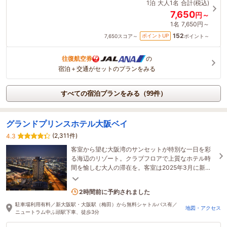
1泊
大人1名
合計(税込)
7,650
円～
1名
7,650円～
152
ポイントUP
7,650
スコア～
ポイント～
往復航空券
の
宿泊＋交通がセットのプランをみる
すべての宿泊プランをみる（99件）
グランドプリンスホテル大阪ベイ
(2,311件)
4.3
客室から望む大阪湾のサンセットが特別な一日を彩
る海辺のリゾート。クラブフロアで上質なホテル時
間を愉しむ大人の滞在を。客室は2025年3月に新た
な装いへリニューアル完了！
4名がこの宿を見ています
2時間前に予約されました
駐車場利用有料／新大阪駅・大阪駅（梅田）から無料シャトルバス有／
地図・アクセス
ニュートラム中ふ頭駅下車、徒歩3分