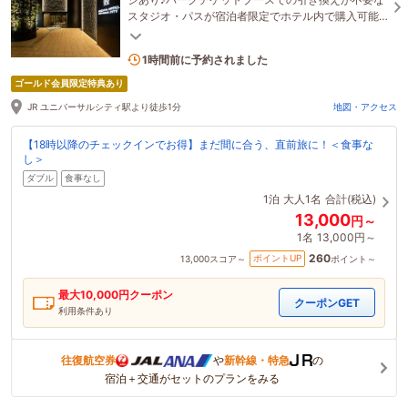
スタジオ・パスが宿泊者限定でホテル内で購入可能
★～
6名がこの宿を見ています
1時間前に予約されました
ゴールド会員限定特典あり
JR ユニバーサルシティ駅より徒歩1分
地図・アクセス
【18時以降のチェックインでお得】まだ間に合う、直前旅に！＜食事な
し＞
ダブル
食事なし
1泊
大人1名
合計(税込)
13,000
円～
1名
13,000円～
260
ポイントUP
13,000
スコア～
ポイント～
最大
10,000
円クーポン
クーポンGET
利用条件あり
往復航空券
や
新幹線・特急
の
宿泊＋交通がセットのプランをみる