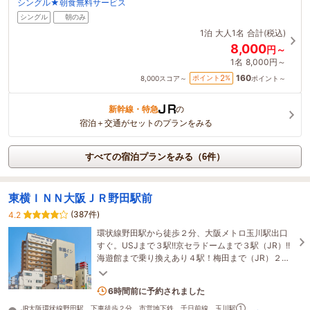
シングル★朝食無料サービス
シングル
朝のみ
1泊
大人1名
合計(税込)
8,000
円～
1名
8,000円～
160
2
ポイント
%
8,000
スコア～
ポイント～
新幹線・特急
の
宿泊＋交通がセットのプランをみる
すべての宿泊プランをみる（6件）
東横ＩＮＮ大阪ＪＲ野田駅前
(387件)
4.2
環状線野田駅から徒歩２分、大阪メトロ玉川駅出口
すぐ。USJまで３駅!!京セラドームまで３駅（JR）!!
海遊館まで乗り換えあり４駅！梅田まで（JR）２
駅！ビジネスに観光に便利な立地。近隣に飲食店多
数。
2名がこの宿を見ています
6時間前に予約されました
JR大阪環状線野田駅 下車徒歩２分、市営地下鉄 千日前線 玉川駅①