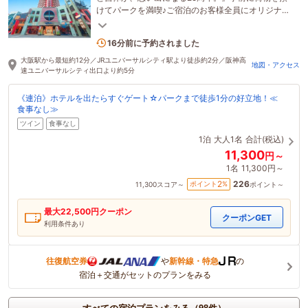
けてパークを満喫♪ご宿泊のお客様全員にオリジナル
グッズをプレゼント（添い寝除く）
11名がこの宿を見ています
16分前に予約されました
大阪駅から最短約12分／JRユニバーサルシティ駅より徒歩約2分／阪神高
地図・アクセス
速ユニバーサルシティ出口より約5分
《連泊》ホテルを出たらすぐゲート☆パークまで徒歩1分の好立地！≪
食事なし≫
ツイン
食事なし
1泊
大人1名
合計(税込)
11,300
円～
1名
11,300円～
226
2
ポイント
%
11,300
スコア～
ポイント～
最大
22,500
円クーポン
クーポンGET
利用条件あり
往復航空券
や
新幹線・特急
の
宿泊＋交通がセットのプランをみる