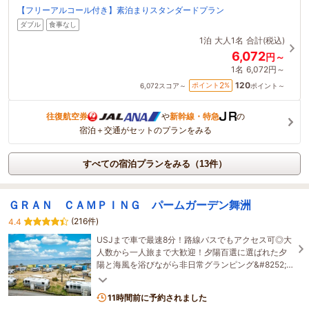
【フリーアルコール付き】素泊まりスタンダードプラン
ダブル
食事なし
1泊
大人1名
合計(税込)
6,072
円～
1名
6,072円～
120
2
ポイント
%
6,072
スコア～
ポイント～
往復航空券
や
新幹線・特急
の
宿泊＋交通がセットのプランをみる
すべての宿泊プランをみる（13件）
ＧＲＡＮ ＣＡＭＰＩＮＧ パームガーデン舞洲
(216件)
4.4
USJまで車で最速8分！路線バスでもアクセス可◎大
人数から一人旅まで大歓迎！夕陽百選に選ばれた夕
陽と海風を浴びながら非日常グランピング&#8252;
ドギートレーラー限定でワンちゃんと滞在可能です♪
11時間前に予約されました