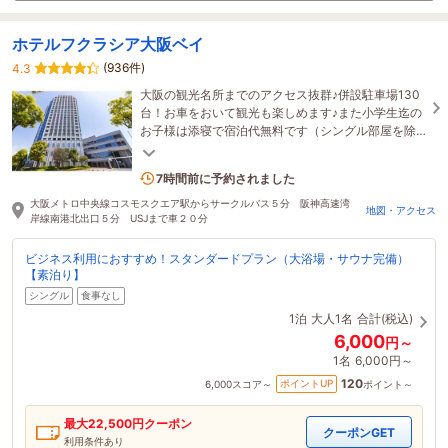
ホテルフクラシア大阪ベイ
(936件)
4.3
大阪の観光名所までのアクセス抜群♪併設駐車場130
台！お車をおいて観光も楽しめます♪また小学生迄の
お子様は添寝で宿泊代無料です（シングル部屋を除
く）
2名がこの宿を見ています
7時間前に予約されました
大阪メトロ中央線コスモスクエア駅からサークルバス５分 阪神高速湾
地図・アクセス
岸線南港北出口５分 USJまで車２０分
ビジネス利用におすすめ！スタンダードプラン（大浴場・サウナ完備）
【素泊り】
シングル
食事なし
1泊
大人1名
合計(税込)
6,000
円～
1名
6,000円～
120
ポイントUP
6,000
スコア～
ポイント～
最大
22,500
円クーポン
クーポンGET
利用条件あり