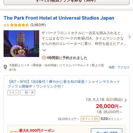
すべての宿泊プランをみる（98件）
The Park Front Hotel at Universal Studios Japan
(2,663件)
4.6
ザ パークフロントホテルに一歩足を踏み入れると、
そこはまるでパークの本場USA。タイムマシンさな
がらの光のエレベーターに乗り、時空を超えたアメ
リカの旅へスタート！
10名がこの宿を見ています
1時間前に予約されました
大阪駅よりＪＲ（環状線・ゆめ咲線）にてユニバーサルシティ駅より徒
地図・アクセス
歩1分
【8/7～9/10】1泊2食付！爽やかに香る旬の味覚！シャインマスカット
ブッフェ開催中！ワンドリンク付！
ツイン
朝・夕
1泊
大人1名
合計(税込)
26,000
円～
1名
26,000円～
520
2
ポイント
%
26,000
スコア～
ポイント～
最大
8,000
円クーポン