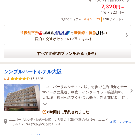
7,320
円～
1名
7,320円～
146
2
ポイント
%
7,320
スコア～
ポイント～
往復航空券
や
新幹線・特急
の
宿泊＋交通がセットのプランをみる
すべての宿泊プランをみる（8件）
シンプルハートホテル大阪
(2,559件)
4.4
ユニバーサルシティへ1駅、徒歩でも約15分とテー
マパークに最適。朝食・インターネット接続無料。
大阪城、梅田へのアクセスも楽々。料金前払制。駐
車場利用は事前に電話かメールを。
8時間前に予約されました
ユニバーサルシティ駅の一駅隣、ＪＲ安治川口駅下車徒歩約5分。ユニバ
地図・アクセス
ーサルシティ駅まで徒歩でも約１５分