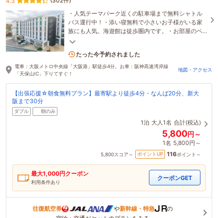
(302件)
4.3
・人気テーマパーク近くの駐車場まで無料シャトル
バス運行中！・添い寝無料で小さいお子様がいる家
族にも人気。海遊館は徒歩圏内です。・お部屋のベ
ッドは国内一流ホテルでも愛用されている日本ベッ
ド
2名がこの宿を見ています
たった今予約されました
電車：大阪メトロ中央線「大阪港」駅徒歩4分。お車：阪神高速湾岸線
地図・アクセス
「天保山IC」下りてすぐ！
【出張応援☆朝食無料プラン】最寄駅より徒歩4分・なんば20分、新大
阪まで30分
ダブル
朝のみ
1泊
大人1名
合計(税込)
5,800
円～
1名
5,800円～
116
ポイントUP
5,800
スコア～
ポイント～
最大
1,000
円クーポン
クーポンGET
利用条件あり
往復航空券
や
新幹線・特急
の