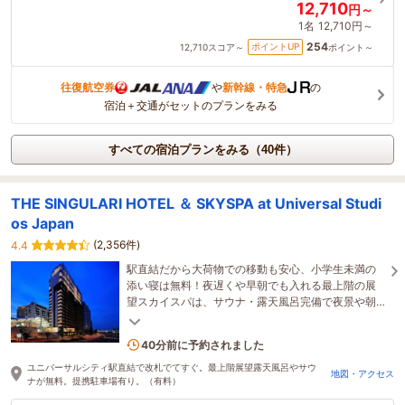
12,710
円～
1名
12,710円～
254
ポイントUP
12,710
スコア～
ポイント～
往復航空券
や
新幹線・特急
の
宿泊＋交通がセットのプランをみる
すべての宿泊プランをみる（40件）
THE SINGULARI HOTEL ＆ SKYSPA at Universal Studi
os Japan
(2,356件)
4.4
駅直結だから大荷物での移動も安心、小学生未満の
添い寝は無料！夜遅くや早朝でも入れる最上階の展
望スカイスパは、サウナ・露天風呂完備で夜景や朝
焼けを一望。USJで遊び尽くした体をゆったり癒せ
ます。
6名がこの宿を見ています
40分前に予約されました
ユニバーサルシティ駅直結で改札でてすぐ。最上階展望露天風呂やサウ
地図・アクセス
ナが無料。提携駐車場有り。（有料）