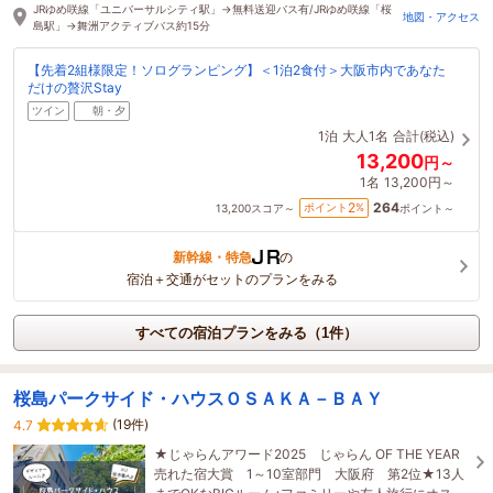
JRゆめ咲線「ユニバーサルシティ駅」→無料送迎バス有/JRゆめ咲線「桜
地図・アクセス
島駅」→舞洲アクティブバス約15分
【先着2組様限定！ソログランピング】＜1泊2食付＞大阪市内であなた
だけの贅沢Stay
ツイン
朝・夕
1泊
大人1名
合計(税込)
13,200
円～
1名
13,200円～
264
2
ポイント
%
13,200
スコア～
ポイント～
新幹線・特急
の
宿泊＋交通がセットのプランをみる
すべての宿泊プランをみる（1件）
桜島パークサイド・ハウスＯＳＡＫＡ－ＢＡＹ
(19件)
4.7
★じゃらんアワード2025 じゃらん OF THE YEAR
売れた宿大賞 1～10室部門 大阪府 第2位★13人