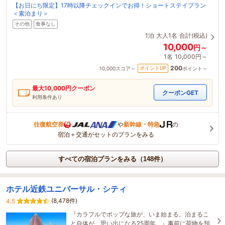
【お日にち限定】17時以降チェックインでお得！ショートステイプラン
＜素泊まり＞
その他
食事なし
1泊
大人1名
合計(税込)
10,000
円～
1名
10,000円～
200
ポイントUP
10,000
スコア～
ポイント～
最大
10,000
円クーポン
クーポンGET
利用条件あり
往復航空券
や
新幹線・特急
の
宿泊＋交通がセットのプランをみる
すべての宿泊プランをみる（148件）
ホテル近鉄ユニバーサル・シティ
(8,478件)
4.5
『カラフルでポップな旅が、いま始まる。泊まるこ
と自体が、思い出になる25周年。』事前に荷物を預