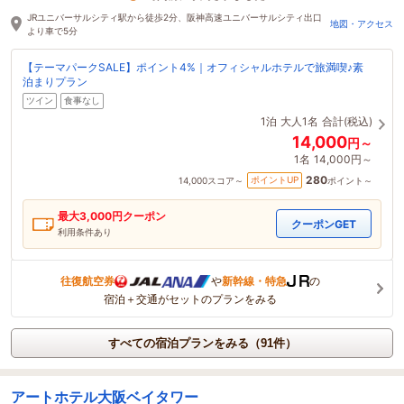
1時間前に予約されました
JRユニバーサルシティ駅から徒歩2分、阪神高速ユニバーサルシティ出口
地図・アクセス
より車で5分
【テーマパークSALE】ポイント4%｜オフィシャルホテルで旅満喫♪素
泊まりプラン
ツイン
食事なし
1泊
大人1名
合計(税込)
14,000
円～
1名
14,000円～
280
ポイントUP
14,000
スコア～
ポイント～
最大
3,000
円クーポン
クーポンGET
利用条件あり
往復航空券
や
新幹線・特急
の
宿泊＋交通がセットのプランをみる
すべての宿泊プランをみる（91件）
アートホテル大阪ベイタワー