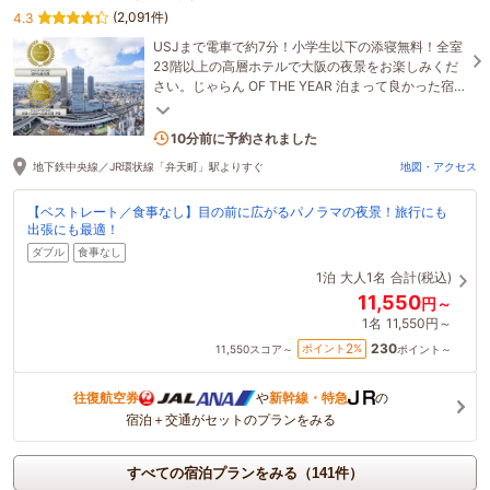
(2,091件)
4.3
USJまで電車で約7分！小学生以下の添寝無料！全室
23階以上の高層ホテルで大阪の夜景をお楽しみくだ
さい。じゃらん OF THE YEAR 泊まって良かった宿
大賞（夕食部門）で5年連続受賞！
9名がこの宿を見ています
10分前に予約されました
地下鉄中央線／JR環状線「弁天町」駅よりすぐ
地図・アクセス
【ベストレート／食事なし】目の前に広がるパノラマの夜景！旅行にも
出張にも最適！
ダブル
食事なし
1泊
大人1名
合計(税込)
11,550
円～
1名
11,550円～
230
2
ポイント
%
11,550
スコア～
ポイント～
往復航空券
や
新幹線・特急
の
宿泊＋交通がセットのプランをみる
すべての宿泊プランをみる（141件）