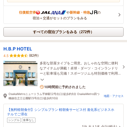
往復航空券
や
新幹線・特急
の
宿泊＋交通がセットのプランをみる
すべての宿泊プランをみる（272件）
H.B.P HOTEL
(82件)
4.5
多彩な部屋タイプをご用意。おしゃれな空間に便利
なアイテムが満載！卓球・ダーツ・コインランドリ
ーと駐車場も完備！スポーツジムも特別価格で利用
可能！ビジネスや観光の拠点としてご利用頂けます
1名がこの宿を見ています
10時間前に予約されました
OsakaMetroニュートラム平林駅(2号出口)徒歩約5分 OsakaMetro四つ
地図・アクセス
橋線住之江公園駅(5号出口)徒歩約10分
【無料軽朝食付】シンプルプラン 軽朝食サービス付 進化系ビジネスホ
テルでご滞在
シングル
食事なし
1泊
大人1名
合計(税込)