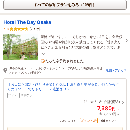
すべての宿泊プランをみる（105件）
Hotel The Day Osaka
(732件)
4.6
舞洲で過ごす、ここでしか過ごせない1日を。全天候
型のBBQ場や特別な夜を演出してくれる「焚き火リ
ビング」誰も知らない大阪の都市型オアシスで、あ
なただけの佳き日を
4名がこの宿を見ています
たった今予約されました
JRゆめ咲線ユニバーサルシティ駅→タクシーで約10分／JR桜島駅→舞洲
地図・アクセス
アクティブバスで約15分
【お日にち限定・ひとりを楽しむ休日】海と森と空がある。都会からす
ぐのリゾートでリトリート＜素泊まり＞
ツイン
食事なし
1泊
大人1名
合計(税込)
7,380
円～
1名
7,380円～
146
ポイントUP
7,380
スコア～
ポイント～