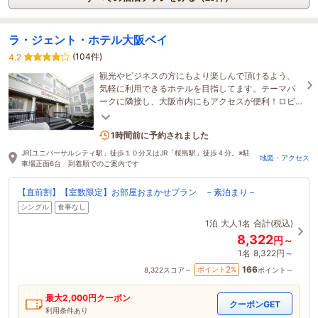
ラ・ジェント・ホテル大阪ベイ
(104件)
4.2
観光やビジネスの方にもより楽しんで頂けるよう、
気軽に利用できるホテルを目指してます。テーマパ
ークに隣接し、大阪市内にもアクセスが便利！ロビ
ーやお部屋の中まで楽しんで頂ける遊び心あるホテ
ルです。
2名がこの宿を見ています
1時間前に予約されました
JR[ユニバーサルシティ駅」徒歩１０分又はJR「桜島駅」徒歩４分。※駐
地図・アクセス
車場正面6台 到着順でのご案内です
【直前割】【室数限定】お部屋おまかせプラン －素泊まり－
シングル
食事なし
1泊
大人1名
合計(税込)
8,322
円～
1名
8,322円～
166
2
ポイント
%
8,322
スコア～
ポイント～
最大
2,000
円クーポン
クーポンGET
利用条件あり