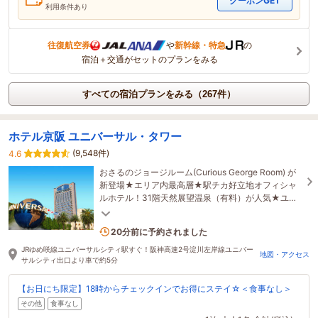
クーポンGET
利用条件あり
往復航空券
や
新幹線・特急
の
宿泊＋交通がセットのプランをみる
すべての宿泊プランをみる（267件）
ホテル京阪 ユニバーサル・タワー
(9,548件)
4.6
おさるのジョージルーム(Curious George Room) が
新登場★エリア内最高層★駅チカ好立地オフィシャ
ルホテル！31階天然展望温泉（有料）が人気★ユニ
バーサル・スタジオ・ジャパン[USJ]まで徒歩スグ！
14名がこの宿を見ています
20分前に予約されました
JRゆめ咲線ユニバーサルシティ駅すぐ！阪神高速2号淀川左岸線ユニバー
地図・アクセス
サルシティ出口より車で約5分
【お日にち限定】18時からチェックインでお得にステイ☆＜食事なし＞
その他
食事なし