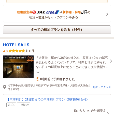
往復航空券
や
新幹線・特急
の
宿泊＋交通がセットのプランをみる
すべての宿泊プランをみる（84件）
HOTEL SAILS
(111件)
4.8
「大阪港」駅から30秒の好立地！客室は40㎡の邸宅
を思わせるようなインテリア。時間と場所に縛られ
ない日々の延長線上に使うことのできる次世代型ラ
イフスタイルホテル。
1名がこの宿を見ています
1時間前に予約されました
地下鉄中央線大阪港駅より徒歩30秒 阪神高速湾岸線・大阪港線天保山出
地図・アクセス
口より5分
【早期割21】21日前までの早期割引プラン《無料軽朝食付》
ダブル
朝のみ
1泊
大人1名
合計(税込)