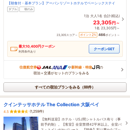
【朝食付・基本プラン】アーバンリゾートホテルでベーシックステイ
ダブル
朝のみ
1泊
大人1名
合計(税込)
23,305
円～
1名
23,305円～
466
2
ポイント
%
23,305
スコア～
ポイント～
最大
10,400
円クーポン
クーポンGET
利用条件あり
往復航空券
や
新幹線・特急
の
宿泊＋交通がセットのプランをみる
すべての宿泊プランをみる（88件）
クインテッサホテル The Collection 大阪ベイ
(1,259件)
4.5
【無料送迎】ホテル・USJ間シャトルバス有り（事
前予約制）。【客室】全室禁煙42平米以上。全室バ
ス・トイレがセパレート。【朝食】彩り豊かなブッ