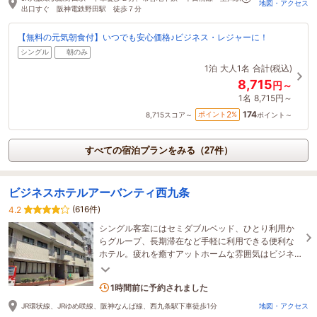
地図・アクセス
出口すぐ 阪神電鉄野田駅 徒歩７分
【無料の元気朝食付】いつでも安心価格♪ビジネス・レジャーに！
シングル
朝のみ
1泊
大人1名
合計(税込)
8,715
円～
1名
8,715円～
174
2
ポイント
%
8,715
スコア～
ポイント～
すべての宿泊プランをみる（27件）
ビジネスホテルアーバンティ西九条
(616件)
4.2
シングル客室にはセミダブルベッド、ひとり利用か
らグループ、長期滞在など手軽に利用できる便利な
ホテル。疲れを癒すアットホームな雰囲気はビジネ
スや観光など多目的なホテルライフを過ごすのに最
適。
2名がこの宿を見ています
1時間前に予約されました
JR環状線、JRゆめ咲線、阪神なんば線、西九条駅下車徒歩1分
地図・アクセス