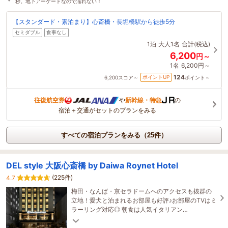
秒。地下アーケードなので濡れない！
【スタンダード・素泊まり】心斎橋・長堀橋駅から徒歩5分
セミダブル
食事なし
1泊
大人1名
合計(税込)
6,200
円～
1名
6,200円～
124
ポイントUP
6,200
スコア～
ポイント～
往復航空券
や
新幹線・特急
の
宿泊＋交通がセットのプランをみる
すべての宿泊プランをみる（25件）
DEL style 大阪心斎橋 by Daiwa Roynet Hotel
(225件)
4.7
梅田・なんば・京セラドームへのアクセスも抜群の
立地！愛犬と泊まれるお部屋も好評♪お部屋のTVはミ
ラーリング対応◎ 朝食は人気イタリアン
「SALVATORE CUOMO & BAR」にて！大阪名物も
ございます♪