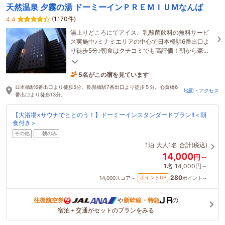
天然温泉 夕霧の湯 ドーミーインＰＲＥＭＩＵＭなんば
(1,170件)
4.4
湯上りどころにてアイス、乳酸菌飲料の無料サービ
ス実施中♪ミナミエリアの中心で日本橋駅6番出口よ
り徒歩5分♪朝食はクチコミでも高評価！朝から豪華
に「海鮮丼」を是非ご堪能下さい♪
5名がこの宿を見ています
たった今予約されました
日本橋駅6番出口より徒歩5分。長堀橋駅7番出口より徒歩５分。心斎橋6
地図・アクセス
番出口より徒歩13分。
【大浴場×サウナでととのう！】ドーミーインスタンダードプラン!!＜朝
食付き＞
その他
朝のみ
1泊
大人1名
合計(税込)
14,000
円～
1名
14,000円～
280
ポイントUP
14,000
スコア～
ポイント～
往復航空券
や
新幹線・特急
の
宿泊＋交通がセットのプランをみる