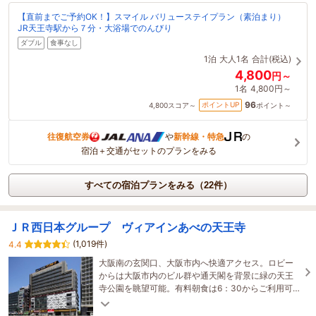
【直前までご予約OK！】スマイル バリューステイプラン（素泊まり）
JR天王寺駅から７分・大浴場でのんびり
ダブル
食事なし
1泊
大人1名
合計(税込)
4,800
円～
1名
4,800円～
96
ポイントUP
4,800
スコア～
ポイント～
往復航空券
や
新幹線・特急
の
宿泊＋交通がセットのプランをみる
すべての宿泊プランをみる（22件）
ＪＲ西日本グループ ヴィアインあべの天王寺
(1,019件)
4.4
大阪南の玄関口、大阪市内へ快適アクセス。ロビー
からは大阪市内のビル群や通天閣を背景に緑の天王
寺公園を眺望可能。有料朝食は6：30からご利用可
能。