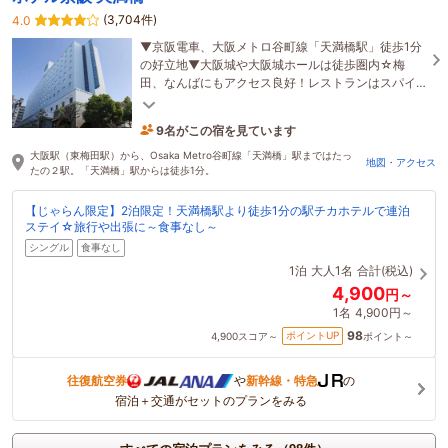
(3,704件)
4.0
▼京阪電車、大阪メトロ谷町線「天満橋駅」徒歩1分
の好立地▼大阪城や大阪城ホールは徒歩圏内☆梅
田、なんばにもアクセス良好！レストランはスパイ
スカレーがメインの朝食ブッフェ！ナンも食べ放題♪
9名がこの宿を見ています
17分前に予約されました
大阪駅（東梅田駅）から、Osaka Metro谷町線「天満橋」駅まではたっ
地図・アクセス
たの２駅。「天満橋」駅からは徒歩1分。
【じゃらん限定】2泊限定！天満橋駅より徒歩1分の駅チカホテルで連泊
ステイ☆旅行や出張に～食事なし～
シングル
食事なし
1泊
大人1名
合計(税込)
4,900
円～
1名
4,900円～
98
ポイントUP
4,900
スコア～
ポイント～
往復航空券
や
新幹線・特急
の
宿泊＋交通がセットのプランをみる