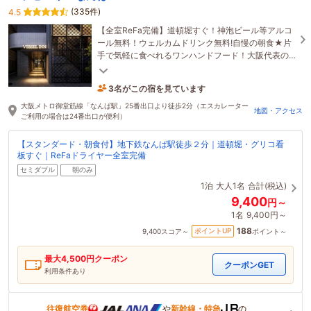
(335件)
4.5
【全室ReFa完備】道頓堀すぐ！神泡ビール等アルコ
ール無料！ウェルカムドリンク無料!自慢の朝食★片
手で気軽に食べれるワンハンドフード！大阪代表の
たこ焼きや串カツをご用意！名物の肉吸いうどん
も！
3名がこの宿を見ています
1時間前に予約されました
大阪メトロ御堂筋線「なんば駅」25番出口より徒歩2分（エスカレーター
地図・アクセス
ご利用の場合は24番出口が便利）
【スタンダード・朝食付】地下鉄なんば駅徒歩２分｜道頓堀・グリコ看
板すぐ｜ReFaドライヤー全室完備
セミダブル
朝のみ
1泊
大人1名
合計(税込)
9,400
円～
1名
9,400円～
188
ポイントUP
9,400
スコア～
ポイント～
最大
4,500
円クーポン
クーポンGET
利用条件あり
往復航空券
や
新幹線・特急
の