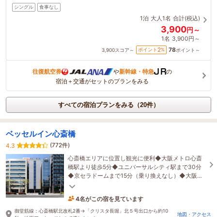
シングル
食事なし
1泊
大人1名
合計(税込)
3,900
円～
1名
3,900円～
78
2
ポイント
%
3,900
スコア～
ポイント～
往復航空券
や
新幹線・特急
の
宿泊＋交通がセットのプランをみる
すべての宿泊プランをみる（20件）
ベッセルイン心斎橋
(772件)
4.3
心斎橋エリアに位置し観光に便利◆大阪メトロ心斎
橋駅より徒歩5分◆ユニバーサルシティ駅まで30分
◆京セラドームまで15分（乗り換えなし）◆大阪城
まで30分（乗り換えなし）◆ウェルカムドリンクサ
ービス◆
4名がこの宿を見ています
1時間前に予約されました
御堂筋線：心斎橋駅北改札2番→「クリスタ長堀」北５号出口から約10
地図・アクセス