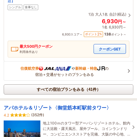
題】
シングル
食事なし
1泊
大人1名
合計(税込)
6,930
円～
1名
6,930円～
138
2
ポイント
%
6,930
スコア～
ポイント～
最大
500
円クーポン
クーポンGET
利用条件あり
往復航空券
や
新幹線・特急
の
宿泊＋交通がセットのプランをみる
すべての宿泊プランをみる（41件）
アパホテル＆リゾート〈御堂筋本町駅前タワー〉
(352件)
4.2
地上100ｍのタワー型アーバンリゾートホテル。館内
に大浴殿・露天風呂、屋外プール、コインランドリ
ー、コンビニエンスストアを完備。大阪の中心地、