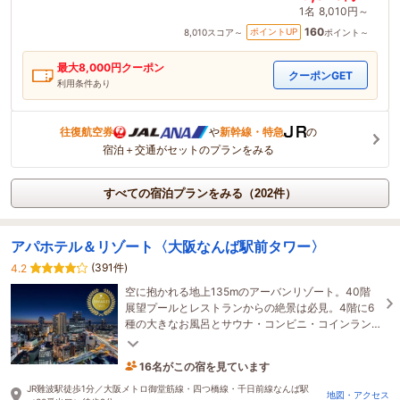
1名
8,010円～
160
ポイントUP
8,010
スコア～
ポイント～
最大
8,000
円クーポン
クーポンGET
利用条件あり
往復航空券
や
新幹線・特急
の
宿泊＋交通がセットのプランをみる
すべての宿泊プランをみる（202件）
アパホテル＆リゾート〈大阪なんば駅前タワー〉
(391件)
4.2
空に抱かれる地上135mのアーバンリゾート。40階
展望プールとレストランからの絶景は必見。4階に6
種の大きなお風呂とサウナ・コンビニ・コインラン
ドリーを、2階にBARとレストランを完備し、上質な
安らぎへ。
16名がこの宿を見ています
たった今予約されました
JR難波駅徒歩1分／大阪メトロ御堂筋線・四つ橋線・千日前線なんば駅
地図・アクセス