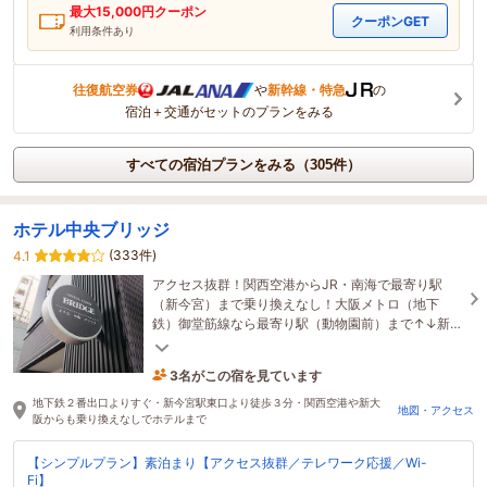
最大
15,000
円クーポン
クーポンGET
利用条件あり
往復航空券
や
新幹線・特急
の
宿泊＋交通がセットのプランをみる
すべての宿泊プランをみる（305件）
ホテル中央ブリッジ
(333件)
4.1
アクセス抜群！関西空港からJR・南海で最寄り駅
（新今宮）まで乗り換えなし！大阪メトロ（地下
鉄）御堂筋線なら最寄り駅（動物園前）まで↑↓新大
阪20分・梅田15分・なんば5分・天王寺2分
3名がこの宿を見ています
1時間前に予約されました
地下鉄２番出口よりすぐ・新今宮駅東口より徒歩３分・関西空港や新大
地図・アクセス
阪からも乗り換えなしでホテルまで
【シンプルプラン】素泊まり【アクセス抜群／テレワーク応援／Wi-
Fi】