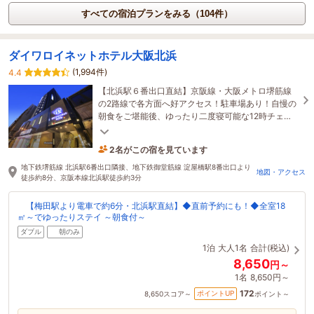
すべての宿泊プランをみる（104件）
ダイワロイネットホテル大阪北浜
(1,994件)
4.4
【北浜駅６番出口直結】京阪線・大阪メトロ堺筋線
の2路線で各方面へ好アクセス！駐車場あり！自慢の
朝食をご堪能後、ゆったり二度寝可能な12時チェッ
クアウトプランが好評！全室18㎡以上で快適なご滞
在を♪
2名がこの宿を見ています
19分前に予約されました
地下鉄堺筋線 北浜駅6番出口隣接、地下鉄御堂筋線 淀屋橋駅8番出口より
地図・アクセス
徒歩約8分、京阪本線北浜駅徒歩約3分
【梅田駅より電車で約6分・北浜駅直結】◆直前予約にも！◆全室18
㎡～でゆったりステイ ～朝食付～
ダブル
朝のみ
1泊
大人1名
合計(税込)
8,650
円～
1名
8,650円～
172
ポイントUP
8,650
スコア～
ポイント～