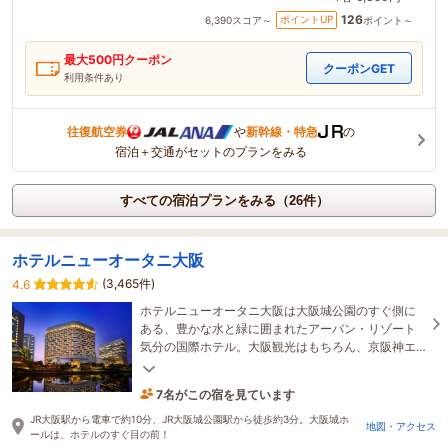
126
ポイントUP
6,390
スコア～
ポイント～
最大
500
円クーポン
クーポンGET
利用条件あり
往復航空券
や
新幹線・特急
の
宿泊＋交通がセットのプランをみる
すべての宿泊プランをみる（26件）
ホテルニューオータニ大阪
(3,465件)
4.6
ホテルニューオータニ大阪は大阪城公園のすぐ側に
ある、豊かな水と緑に囲まれたアーバン・リゾート
気分の国際ホテル。大阪観光はもちろん、京阪神エ
リアにもアクセス抜群です！
7名がこの宿を見ています
27分前に予約されました
JR大阪駅から電車で約10分、JR大阪城公園駅から徒歩約3分。大阪城ホ
地図・アクセス
ールは、ホテルのすぐ目の前！