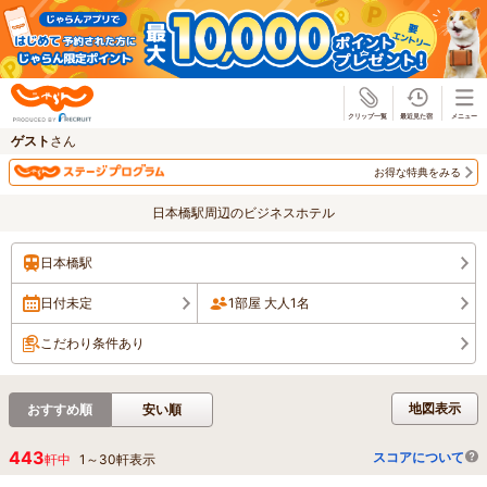
じゃらん
ゲスト
さん
お得な特典をみる
日本橋駅周辺のビジネスホテル
日本橋駅
日付未定
1部屋 大人1名
こだわり条件あり
地図表示
おすすめ順
安い順
443
スコアについて
軒中
1
～
30
軒表示