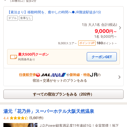
（30番出口）徒歩2分
【素泊まり】移動時間を、癒やしの時間へ●JR難波駅徒歩1分
ダブル
食事なし
1泊
大人1名
合計(税込)
9,000
円～
1名
9,000円～
180
ポイントUP
9,000
スコア～
ポイント～
最大
500
円クーポン
クーポンGET
利用条件あり
往復航空券
や
新幹線・特急
の
宿泊＋交通がセットのプランをみる
すべての宿泊プランをみる（202件）
湯元「花乃井」スーパーホテル大阪天然温泉
(5,661件)
4.4
J.D.Power顧客満足度11年連続1位！全室禁煙！地下