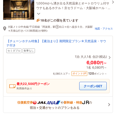
1,000mから湧き出る天然温泉とオートロウリュ付サ
ウナもあるホテル！京セラドーム・大阪城ホール・
梅田・なんば等へも約20分ほどでアクセス可能♪
18名がこの宿を見ています
たった今予約されました
大阪メトロ中央線/千日前線「阿波座」駅⑨出口→右へ徒歩５分。大阪駅
地図・アクセス
→天保山行きバス(88系統)が便利♪
【チェーンホテル特集】【素泊まり】期間限定プラン☆天然温泉・サウ
ナ付き
セミダブル
食事なし
1泊
大人1名
合計(税込)
6,080
円～
1名
6,080円～
120
ポイントUP
6,080
スコア～
ポイント～
最大
22,500
円クーポン
クーポンGET
利用条件あり
往復航空券
や
新幹線・特急
の
宿泊＋交通がセットのプランをみる