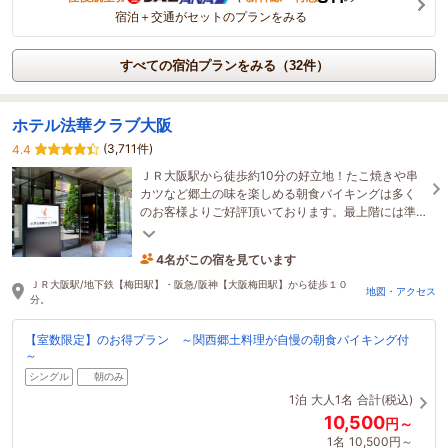
宿泊＋交通がセットのプランをみる
すべての宿泊プランをみる（32件）
ホテル法華クラブ大阪
(3,711件)
4.4
ＪＲ大阪駅から徒歩約10分の好立地！たこ焼きや串
カツなど郷土の味を楽しめる朝食バイキングは多く
のお客様よりご好評頂いております。最上階には準
天然「光明石」温泉を完備！旅の疲れを癒して下さ
い♪
4名がこの宿を見ています
54分前に予約されました
ＪＲ大阪駅/地下鉄【梅田駅】・阪急/阪神【大阪梅田駅】から徒歩１０
地図・アクセス
分。
【室数限定】のお得プラン ～関西郷土料理が自慢の朝食バイキング付
～
シングル
朝のみ
1泊
大人1名
合計(税込)
10,500
円～
1名
10,500円～