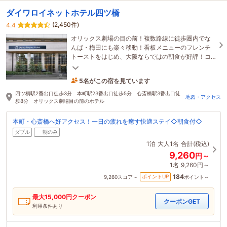
ダイワロイネットホテル四ツ橋
(2,450件)
4.4
オリックス劇場の目の前！複数路線に徒歩圏内でな
んば・梅田にも楽々移動！看板メニューのフレンチ
トーストをはじめ、大阪ならではの朝食が好評！コ
ンパクトダブル・スタンダードダブル除く全室に
Refa完備♪
5名がこの宿を見ています
たった今予約されました
四ツ橋駅2番出口徒歩3分 本町駅23番出口徒歩5分 心斎橋駅3番出口徒
地図・アクセス
歩8分 オリックス劇場目の前のホテル
本町・心斎橋へ好アクセス！一日の疲れを癒す快適ステイ◇朝食付◇
ダブル
朝のみ
1泊
大人1名
合計(税込)
9,260
円～
1名
9,260円～
184
ポイントUP
9,260
スコア～
ポイント～
最大
15,000
円クーポン
クーポンGET
利用条件あり