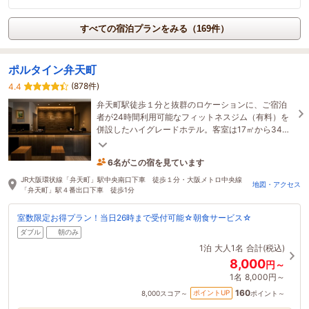
すべての宿泊プランをみる（169件）
ポルタイン弁天町
(878件)
4.4
弁天町駅徒歩１分と抜群のロケーションに、ご宿泊
者が24時間利用可能なフィットネスジム（有料）を
併設したハイグレードホテル。客室は17㎡から34㎡
までとゆったりお過ごしいただけます。※全館禁煙
6名がこの宿を見ています
1時間前に予約されました
JR大阪環状線「弁天町」駅中央南口下車 徒歩１分・大阪メトロ中央線
地図・アクセス
「弁天町」駅４番出口下車 徒歩1分
室数限定お得プラン！当日26時まで受付可能☆朝食サービス☆
ダブル
朝のみ
1泊
大人1名
合計(税込)
8,000
円～
1名
8,000円～
160
ポイントUP
8,000
スコア～
ポイント～