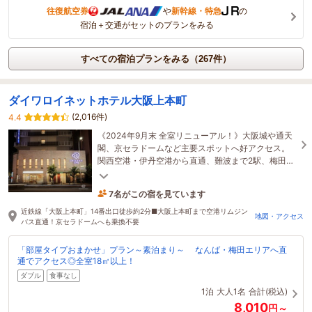
往復航空券
や
新幹線・特急
の
宿泊＋交通がセットのプランをみる
すべての宿泊プランをみる（267件）
ダイワロイネットホテル大阪上本町
(2,016件)
4.4
《2024年9月末 全室リニューアル！》大阪城や通天
閣、京セラドームなど主要スポットへ好アクセス。
関西空港・伊丹空港から直通、難波まで2駅、梅田に
も乗り換え不要で快適！出張にも観光にもオススメ♪
7名がこの宿を見ています
1時間前に予約されました
近鉄線「大阪上本町」14番出口徒歩約2分■大阪上本町まで空港リムジン
地図・アクセス
バス直通！京セラドームへも乗換不要
「部屋タイプおまかせ」プラン～素泊まり～ なんば・梅田エリアへ直
通でアクセス◎全室18㎡以上！
ダブル
食事なし
1泊
大人1名
合計(税込)
8,010
円～