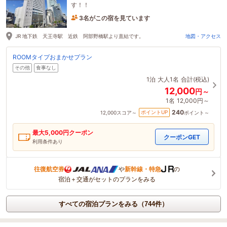
す！！
3名がこの宿を見ています
49分前に予約されました
JR 地下鉄 天王寺駅 近鉄 阿部野橋駅より直結です。
地図・アクセス
ROOMタイプおまかせプラン
その他
食事なし
1泊
大人1名
合計(税込)
12,000
円～
1名
12,000円～
240
ポイントUP
12,000
スコア～
ポイント～
最大
5,000
円クーポン
クーポンGET
利用条件あり
往復航空券
や
新幹線・特急
の
宿泊＋交通がセットのプランをみる
すべての宿泊プランをみる（744件）