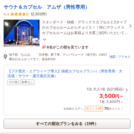
サウナ＆カプセル アムザ（男性専用）
(2,302件)
4.4
スタンダード・快眠・デラックスカプセルと3タイプ
のカプセルルームからチョイス！！特にデラックス
カプセルルームはお客様より大変ご好評いただいて
おります。安らぎの空間をご提供いたします。
6名がこの宿を見ています
たった今予約されました
地下鉄「なんば」、「日本橋」駅下車、ナンバウォーク（地下街）のB21
地図・アクセス
番出口を上がってすぐ。徒歩約3分
【プチ贅沢・エアウィーブ導入】快眠カプセルプラン♪♪（男性専用・大
浴場・サウナ・露天風呂完備）
その他
食事なし
1泊
大人1名
合計(税込)
3,500
円～
1名
3,500円～
70
ポイントUP
3,500
スコア～
ポイント～
すべての宿泊プランをみる（19件）