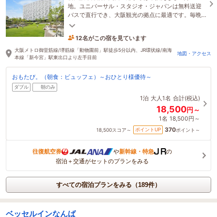
地。ユニバーサル・スタジオ・ジャパンは無料送迎
バスで直行でき、大阪観光の拠点に最適です。毎晩
開催するナイトイベントで観光後も大阪を存分に楽
しめます。
12名がこの宿を見ています
1時間前に予約されました
大阪メトロ御堂筋線/堺筋線「動物園前」駅徒歩5分以内、JR環状線/南海
地図・アクセス
本線「新今宮」駅東出口より左手目前
おもたび。（朝食：ビュッフェ）～おひとり様優待～
ダブル
朝のみ
1泊
大人1名
合計(税込)
18,500
円～
1名
18,500円～
370
ポイントUP
18,500
スコア～
ポイント～
往復航空券
や
新幹線・特急
の
宿泊＋交通がセットのプランをみる
すべての宿泊プランをみる（189件）
ベッセルインなんば