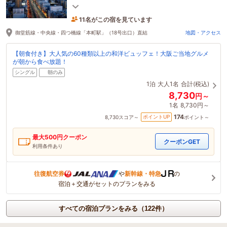
梅田・難波へ電車１本５分で好アクセス!
11名がこの宿を見ています
たった今予約されました
御堂筋線・中央線・四つ橋線「本町駅」（18号出口）直結
地図・アクセス
【朝食付き】大人気の60種類以上の和洋ビュッフェ！大阪ご当地グルメ
が朝から食べ放題！
シングル
朝のみ
1泊
大人1名
合計(税込)
8,730
円～
1名
8,730円～
174
ポイントUP
8,730
スコア～
ポイント～
最大
500
円クーポン
クーポンGET
利用条件あり
往復航空券
や
新幹線・特急
の
宿泊＋交通がセットのプランをみる
すべての宿泊プランをみる（122件）