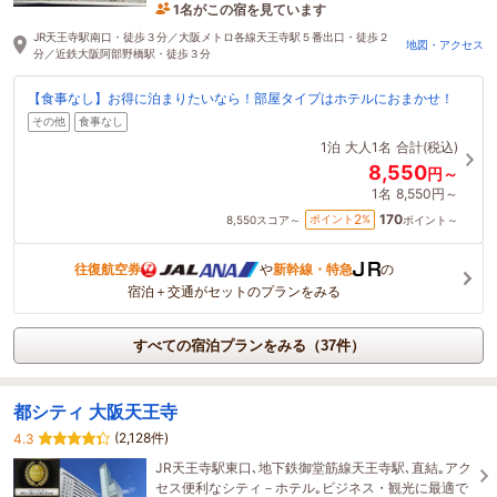
1名がこの宿を見ています
たった今予約されました
JR天王寺駅南口・徒歩３分／大阪メトロ各線天王寺駅５番出口・徒歩２
地図・アクセス
分／近鉄大阪阿部野橋駅・徒歩３分
【食事なし】お得に泊まりたいなら！部屋タイプはホテルにおまかせ！
その他
食事なし
1泊
大人1名
合計(税込)
8,550
円～
1名
8,550円～
170
2
ポイント
%
8,550
スコア～
ポイント～
往復航空券
や
新幹線・特急
の
宿泊＋交通がセットのプランをみる
すべての宿泊プランをみる（37件）
都シティ 大阪天王寺
(2,128件)
4.3
JR天王寺駅東口､地下鉄御堂筋線天王寺駅､直結｡アク
セス便利なシティ－ホテル｡ビジネス・観光に最適で