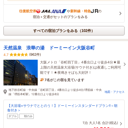
往復航空券
や
新幹線・特急
の
宿泊＋交通がセットのプランをみる
すべての宿泊プランをみる（102件）
天然温泉 浪華の湯 ドーミーイン大阪谷町
(962件)
4.7
大阪メトロ「谷町四丁目」4番出口より徒歩4分★最
上階の天然温泉大浴場(サウナ付き)は夜通しご利用可
能です！★夜鳴きそばも大好評！
7名がこの宿を見ています
28分前に予約されました
地下鉄谷町線・中央線「谷町四丁目」4番出口より徒歩4分/堺筋線・中央
地図・アクセス
線「堺筋本町駅」12番出口より徒歩8分
【大浴場×サウナでととのう！】ドーミーインスタンダードプラン!!＜朝
食付き＞
ダブル
朝のみ
1泊
大人1名
合計(税込)