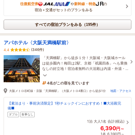
往復航空券
や
新幹線・特急
の
宿泊＋交通がセットのプランをみる
すべての宿泊プランをみる（195件）
アパホテル〈大阪天満橋駅前〉
(346件)
4.4
「天満橋駅」から徒歩１分！大阪城・大阪城ホール
は徒歩圏内！梅田は2駅、京都「祇園四条」へも乗換
なしの好立地！宿泊者無料の大浴殿は内湯・外湯・
壺湯があり、都会の中心でゆったり寛げると大好
評！
4名がこの宿を見ています
1時間前に予約されました
大阪メトロ谷町線・京阪「天満橋駅」（大阪メトロ4番口）から徒歩1分
地図・アクセス
【素泊まり・事前決済限定】1秒チェックインにおすすめ！■大浴殿完
備■
ダブル
食事なし
1泊
大人1名
合計(税込)
6,390
円～
1名
6,390円～