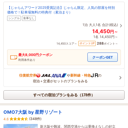
【じゃらんアワード2025受賞記念】じゃらん限定、人気の部屋を特別
価格で！駐車場無料の特典付（素泊まり）
シングル
食事なし
1泊
大人1名
合計(税込)
14,450
円～
1名
14,450円～
288
ポイントUP
14,450
スコア～
ポイント～
最大
8,000
円クーポン
クーポンGET
利用条件あり
往復航空券
や
新幹線・特急
の
宿泊＋交通がセットのプランをみる
すべての宿泊プランをみる（178件）
OMO7大阪 by 星野リゾート
(348件)
4.6
新大阪や難波、関西空港からは乗換えなしの好立