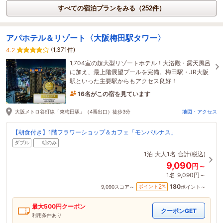
すべての宿泊プランをみる（252件）
アパホテル＆リゾート〈大阪梅田駅タワー〉
(1,371件)
4.2
1,704室の超大型リゾートホテル！大浴殿・露天風呂
に加え、最上階展望プールを完備。梅田駅・JR大阪
駅といった主要駅からもアクセス良好！
16名がこの宿を見ています
たった今予約されました
大阪メトロ谷町線「東梅田駅」（4番出口）徒歩3分
地図・アクセス
【朝食付き】1階フラワーショップ＆カフェ「モンパルナス」
ダブル
朝のみ
1泊
大人1名
合計(税込)
9,090
円～
1名
9,090円～
180
2
ポイント
%
9,090
スコア～
ポイント～
最大
500
円クーポン
クーポンGET
利用条件あり