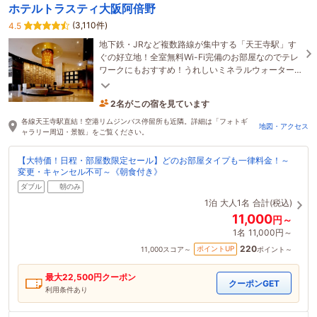
ホテルトラスティ大阪阿倍野
(3,110件)
4.5
地下鉄・JRなど複数路線が集中する「天王寺駅」す
ぐの好立地！全室無料Wi-Fi完備のお部屋なのでテレ
ワークにもおすすめ！うれしいミネラルウォーター
のサービスあり♪
2名がこの宿を見ています
32分前に予約されました
各線天王寺駅直結！空港リムジンバス停留所も近隣。詳細は「フォトギ
地図・アクセス
ャラリー周辺・景観」をご覧ください。
【大特価！日程・部屋数限定セール】どのお部屋タイプも一律料金！～
変更・キャンセル不可～《朝食付き》
ダブル
朝のみ
1泊
大人1名
合計(税込)
11,000
円～
1名
11,000円～
220
ポイントUP
11,000
スコア～
ポイント～
最大
22,500
円クーポン
クーポンGET
利用条件あり