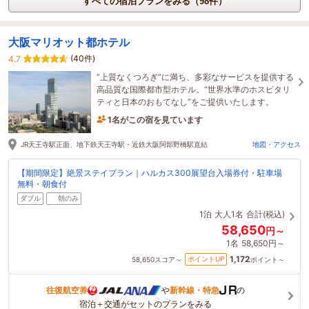
すべての宿泊プランをみる（98件）
大阪マリオット都ホテル
(40件)
4.7
“上質なくつろぎ”に満ち、多彩なサービスを提供する
高品質な国際都市型ホテル。“世界水準のホスピタリ
ティと日本のおもてなし”をご提供いたします。
1名がこの宿を見ています
3時間前に予約されました
JR天王寺駅正面、地下鉄天王寺駅・近鉄大阪阿部野橋駅直結
地図・アクセス
【期間限定】絶景ステイプラン｜ハルカス300展望台入場券付・駐車場
無料・朝食付
ダブル
朝のみ
1泊
大人1名
合計(税込)
58,650
円～
1名
58,650円～
1,172
ポイントUP
58,650
スコア～
ポイント～
往復航空券
や
新幹線・特急
の
宿泊＋交通がセットのプランをみる