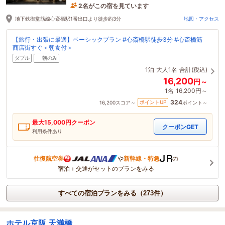
2名がこの宿を見ています
たった今予約されました
地下鉄御堂筋線心斎橋駅1番出口より徒歩約3分
地図・アクセス
【旅行・出張に最適】ベーシックプラン #心斎橋駅徒歩3分 #心斎橋筋
商店街すぐ＜朝食付＞
ダブル
朝のみ
1泊
大人1名
合計(税込)
16,200
円～
1名
16,200円～
324
ポイントUP
16,200
スコア～
ポイント～
最大
15,000
円クーポン
クーポンGET
利用条件あり
往復航空券
や
新幹線・特急
の
宿泊＋交通がセットのプランをみる
すべての宿泊プランをみる（273件）
ホテル京阪 天満橋