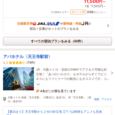
11,500
円～
1名
11,500円～
230
ポイントUP
11,500
スコア～
ポイント～
往復航空券
や
新幹線・特急
の
宿泊＋交通がセットのプランをみる
すべての宿泊プランをみる（60件）
アパホテル〈天王寺駅前〉
(79件)
4.3
JR・大阪メトロ・近鉄の3WAYでアクセス可能な好
立地！「あべのハルカス」もホテルからすぐでビジ
ネスにもファミリーでの観光にもオススメです。コ
ネクトルームは最大4名様までご利用可能！
4名がこの宿を見ています
11分前に予約されました
大阪メトロ 各線「天王寺駅」（5番出口）徒歩1分、JR「天王寺駅」（南
地図・アクセス
口）徒歩3分
【素泊まり】天王寺駅から２分の好立地【アパは映画もアニメも見放