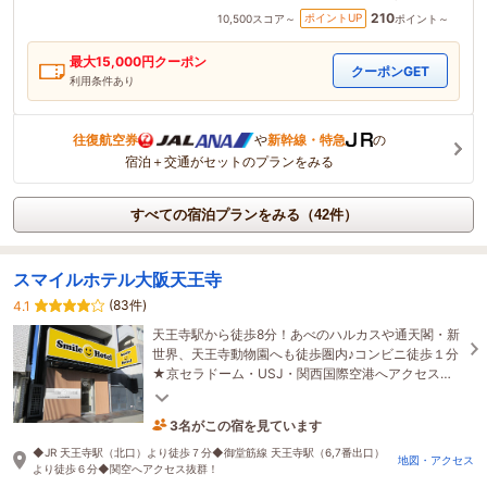
210
ポイントUP
10,500
スコア～
ポイント～
最大
15,000
円クーポン
クーポンGET
利用条件あり
往復航空券
や
新幹線・特急
の
宿泊＋交通がセットのプランをみる
すべての宿泊プランをみる（42件）
スマイルホテル大阪天王寺
(83件)
4.1
天王寺駅から徒歩8分！あべのハルカスや通天閣・新
世界、天王寺動物園へも徒歩圏内♪コンビニ徒歩１分
★京セラドーム・USJ・関西国際空港へアクセス抜
群！
3名がこの宿を見ています
たった今予約されました
◆JR 天王寺駅（北口）より徒歩７分◆御堂筋線 天王寺駅（6,7番出口）
地図・アクセス
より徒歩６分◆関空へアクセス抜群！