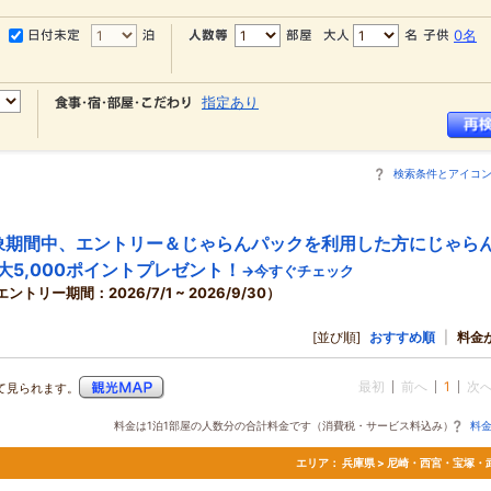
0名
指定あり
検索条件とアイコ
象期間中、エントリー＆じゃらんパックを利用した方にじゃら
大5,000ポイントプレゼント！
→今すぐチェック
エントリー期間：2026/7/1 ~ 2026/9/30）
[並び順]
おすすめ順
|
料金
最初
前へ
1
次
て見られます。
料金は1泊1部屋の人数分の合計料金です（消費税・サービス料込み）
料
エリア：
兵庫県 > 尼崎・西宮・宝塚・