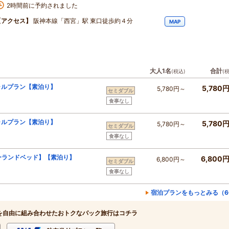
2時間前に予約されました
【アクセス】
阪神本線「西宮」駅 東口徒歩約４分
MAP
大人1名
合計
(税込)
(
ャルプラン【素泊り】
5,780
5,780円～
セミダブル
食事なし
ャルプラン【素泊り】
5,780
5,780円～
セミダブル
食事なし
ーランドベッド】【素泊り】
6,800
6,800円～
セミダブル
食事なし
宿泊プランをもっとみる（6
を自由に組み合わせたおトクなパック旅行はコチラ