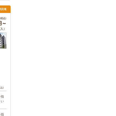
武田尾
税込)
0円～
/人）
税込)
を指
さい
を指