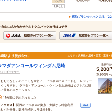
4,450
4,450円～
シングル
食事なし
宿泊プランをもっとみる（22
を自由に組み合わせたおトクなパック旅行はコチラ
航空券付プラン一覧へ
航空券付プラン一覧へ
尼崎駅より徒歩3分。
エリア：
兵庫県 > 尼崎・西宮・宝塚・
最安料金(
ラマダアンコールウィンダム尼崎
5,200
フォトギャラリー
（5,200円～
『おもてなし』のこころを大切に。 ビジネスにスピードを。 レジャー
にくつろぎを。 ラマダ・アンコール・ウィンダム尼崎はビジネスに観
光に最高のロケーション。
11分前に予約されました
【アクセス】
関西のビジネスの拠点・大阪から特急利用
MAP
でわずか８分。阪神尼崎駅より徒歩3分。