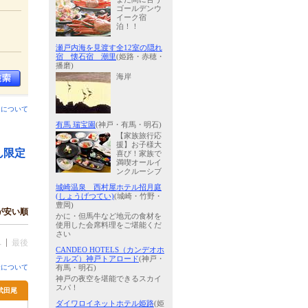
ゴールデンウ
イーク宿
泊！！
瀬戸内海を見渡す全12室の隠れ
宿 懐石宿 潮里
(姫路・赤穂・
播磨)
海岸
ンについて
有馬 瑞宝園
(神戸・有馬・明石)
【家族旅行応
援】お子様大
ん限定
喜び！家族で
満喫オールイ
ンクルーシブ
城崎温泉 西村屋ホテル招月庭
(しょうげつてい)
(城崎・竹野・
豊岡)
が安い順
かに・但馬牛など地元の食材を
使用した会席料理をご堪能くだ
さい
へ
最後
CANDEO HOTELS（カンデオホ
テルズ）神戸トアロード
(神戸・
金について
有馬・明石)
神戸の夜空を堪能できるスカイ
スパ！
武田尾
ダイワロイネットホテル姫路
(姫