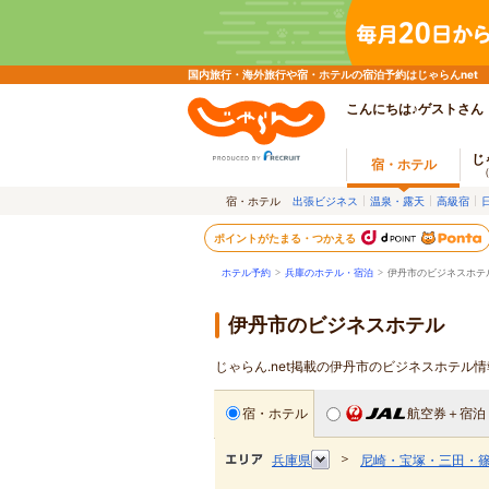
国内旅行・海外旅行や宿・ホテルの宿泊予約はじゃらんnet
こんにちは♪ゲストさん
じ
宿・ホテル
宿・ホテル
出張ビジネス
温泉・露天
高級宿
ポイントがたまる・つかえる
ホテル予約
>
兵庫のホテル・宿泊
>
伊丹市のビジネスホテ
伊丹市のビジネスホテル
じゃらん.net掲載の伊丹市のビジネスホテル
宿・ホテル
航空券＋宿泊
＞
兵庫県
尼崎・宝塚・三田・