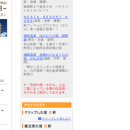
路・赤穂・播磨)
税込)
姫路駅より徒歩５分 バストイ
円～
レセミセパレート
/人）
ＮＥＳＴＡ ＲＥＳＯＲＴ Ｋ
ＯＢＥ
(姫路・赤穂・播磨)
秋ブッフェにズワイガニ（ボイ
ル）食べ放題が登場！！
湯村温泉 ゆけむりの宿 朝野
家
(香住・浜坂・湯村)
冬の味覚「蟹」を食す！月替り
料理との創作会席自慢の宿
城崎温泉 名物かにかまくらの
宿 やなぎ荘
(城崎・竹野・豊
岡)
「懐かしきニッポンの温泉ま
ち」の穴場宿！地元食材満載の
料理◎
税込)
※「注目の宿・ホテル」とは、
ご覧になっている県の注目宿・
円～
ホテルをご紹介しております。
円～
0
クリップした宿とは？
0