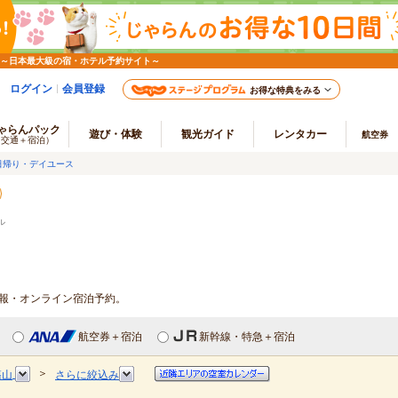
 ～日本最大級の宿・ホテル予約サイト～
ログイン
会員登録
お得な特典をみる
ゃらんパック
遊び・体験
観光ガイド
レンタカー
航空券
（交通＋宿泊）
日帰り・デイユース
ル
情報・オンライン宿泊予約。
航空券＋宿泊
新幹線・特急＋宿泊
＞
篠山
さらに絞込み