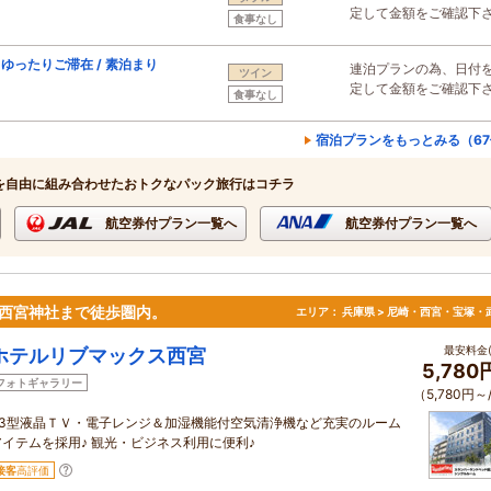
定して金額をご確認下
食事なし
ったりご滞在 / 素泊まり
連泊プランの為、日付
ツイン
定して金額をご確認下
食事なし
宿泊プランをもっとみる（6
を自由に組み合わせたおトクなパック旅行はコチラ
航空券付プラン一覧へ
航空券付プラン一覧へ
西宮神社まで徒歩圏内。
エリア：
兵庫県 > 尼崎・西宮・宝塚・
最安料金(
ホテルリブマックス西宮
5,780
フォトギャラリー
（5,780円～
43型液晶ＴＶ・電子レンジ＆加湿機能付空気清浄機など充実のルーム
アイテムを採用♪ 観光・ビジネス利用に便利♪
接客
高評価