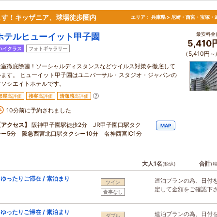
ます！キッザニア、球場徒歩圏内
エリア：
兵庫県 > 尼崎・西宮・宝塚・
最安料金(
ホテルヒューイット甲子園
5,41
ハイクラス
フォトギャラリー
（5,410円～
全室徹底除菌！ソーシャルディスタンスなどウイルス対策を徹底して
います。 ヒューイット甲子園はユニバーサル・スタジオ・ジャパンの
アソシエイトホテルです。
部屋
高評価
接客
高評価
清潔感
高評価
10分前に予約されました
【アクセス】
阪神甲子園駅徒歩2分 JR甲子園口駅タク
MAP
シー5分 阪急西宮北口駅タクシー10分 名神西宮IC1分
大人1名
合計
(税込)
(
ったりご滞在 / 素泊まり
連泊プランの為、日付
ツイン
定して金額をご確認下
食事なし
ったりご滞在 / 素泊まり
連泊プランの為、日付
ダブル