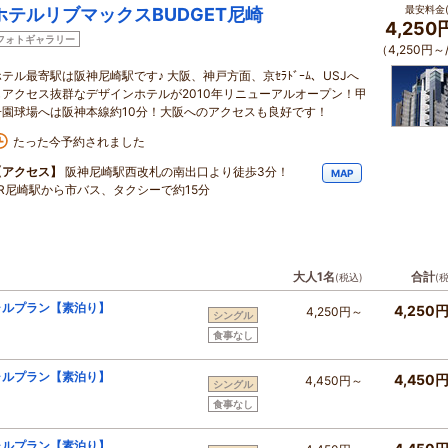
最安料金(
ホテルリブマックスBUDGET尼崎
4,250
フォトギャラリー
（4,250円～
ホテル最寄駅は阪神尼崎駅です♪ 大阪、神戸方面、京ｾﾗﾄﾞｰﾑ、USJへ
もアクセス抜群なデザインホテルが2010年リニューアルオープン！甲
子園球場へは阪神本線約10分！大阪へのアクセスも良好です！
たった今予約されました
【アクセス】
阪神尼崎駅西改札の南出口より徒歩3分！
MAP
JR尼崎駅から市バス、タクシーで約15分
大人1名
合計
(税込)
(
ャルプラン【素泊り】
4,250
4,250円～
シングル
食事なし
ャルプラン【素泊り】
4,450
4,450円～
シングル
食事なし
ャルプラン【素泊り】