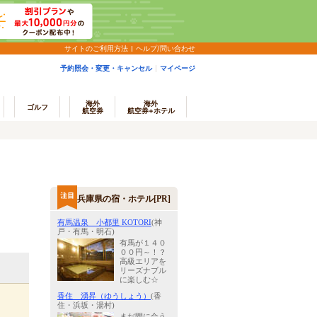
サイトのご利用方法
ヘルプ/問い合わせ
予約照会・変更・キャンセル
マイページ
海外
海外
ゴルフ
航空券
航空券+ホテル
兵庫県の宿・ホテル[PR]
有馬温泉 小都里 KOTORI
(神
戸・有馬・明石)
有馬が１４０
００円～！？
高級エリアを
リーズナブル
に楽しむ☆
香住 湧昇（ゆうしょう）
(香
住・浜坂・湯村)
まだ間に合う