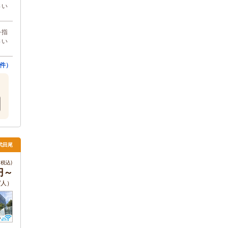
さい
を指
さい
7件）
武田尾
税込)
円～
/人）