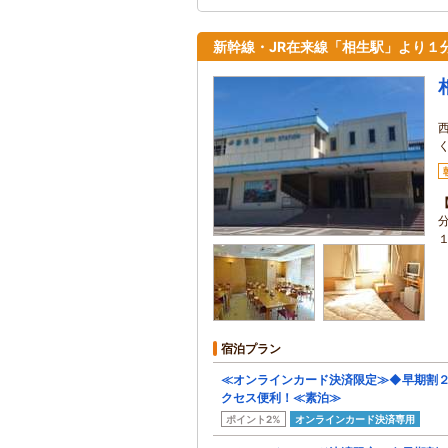
新幹線・JR在来線「相生駅」より１分
宿泊プラン
≪オンラインカード決済限定≫◆早期割
クセス便利！≪素泊≫
ポイント2%
オンラインカード決済専用