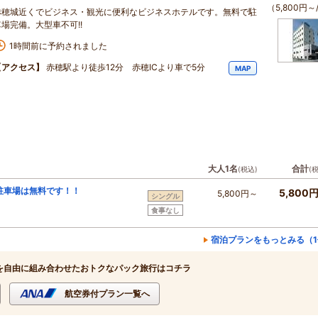
（5,800円～
赤穂城近くでビジネス・観光に便利なビジネスホテルです。無料で駐
車場完備。大型車不可!!
1時間前に予約されました
【アクセス】
赤穂駅より徒歩12分 赤穂ICより車で5分
MAP
大人1名
合計
(税込)
(
駐車場は無料です！！
5,800
5,800円～
シングル
食事なし
宿泊プランをもっとみる（1
を自由に組み合わせたおトクなパック旅行はコチラ
航空券付プラン一覧へ