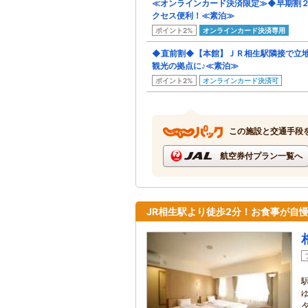
≪オンラインカード決済限定≫◆早期割
クセス便利！≪素泊≫
ポイント2%
オンラインカード決済専用
◆直前割◆【本館】ＪＲ相生駅隣接で立
観光の拠点に♪≪素泊≫
ポイント2%
オンラインカード決済可
この施設と交通手段
航空券付プラン一覧へ
JR相生駅より徒歩2分！お食事が自
ゆ