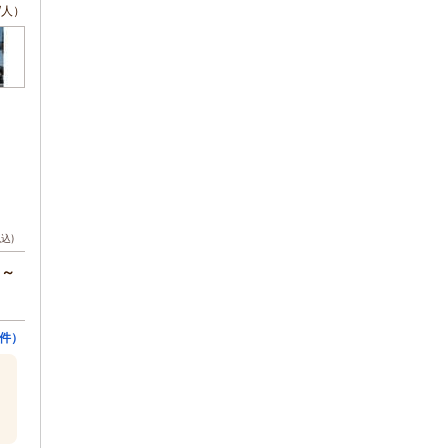
/人）
税込)
円～
件）