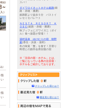
税込)
スパ！
円～
ダイワロイネットホテル姫路
(姫
路・赤穂・播磨)
/人）
姫路駅より徒歩５分 バストイ
レセミセパレート
ＮＥＳＴＡ ＲＥＳＯＲＴ Ｋ
ＯＢＥ
(姫路・赤穂・播磨)
秋ブッフェにズワイガニ（ボイ
ル）食べ放題が登場！！
湯村温泉 ゆけむりの宿 朝野
家
(香住・浜坂・湯村)
冬の味覚「蟹」を食す！月替り
料理との創作会席自慢の宿
※「注目の宿・ホテル」とは、
ご覧になっている県の注目宿・
ホテルをご紹介しております。
税込)
を指
さい
0
クリップした宿とは？
0
を指
さい
最近見た宿とは？