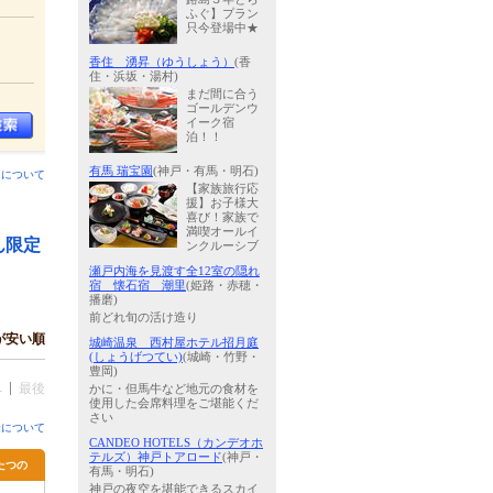
ふぐ】プラン
只今登場中★
香住 湧昇（ゆうしょう）
(香
住・浜坂・湯村)
まだ間に合う
ゴールデンウ
イーク宿
泊！！
有馬 瑞宝園
(神戸・有馬・明石)
ンについて
【家族旅行応
援】お子様大
喜び！家族で
満喫オールイ
ん限定
ンクルーシブ
瀬戸内海を見渡す全12室の隠れ
宿 懐石宿 潮里
(姫路・赤穂・
播磨)
前どれ旬の活け造り
が安い順
城崎温泉 西村屋ホテル招月庭
(しょうげつてい)
(城崎・竹野・
豊岡)
へ
最後
かに・但馬牛など地元の食材を
使用した会席料理をご堪能くだ
さい
金について
CANDEO HOTELS（カンデオホ
テルズ）神戸トアロード
(神戸・
たつの
有馬・明石)
神戸の夜空を堪能できるスカイ