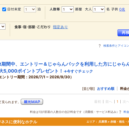
0名
指定あり
検索条件とアイコ
象期間中、エントリー＆じゃらんパックを利用した方にじゃら
大5,000ポイントプレゼント！
→今すぐチェック
エントリー期間：2026/7/1 ~ 2026/9/30）
[並び順]
おすすめ順
|
料金
最初
前へ
1
次
て見られます。
料金は1泊1部屋の人数分の合計料金です（消費税・サービス料込み）
料
ジネスに便利なホテル
エリア：
兵庫県 > 赤穂・相生・