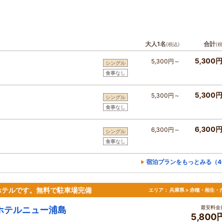
大人1名
合計
(税込)
(
5,300
5,300円～
シングル
食事なし
5,300
5,300円～
シングル
食事なし
6,300
6,300円～
シングル
食事なし
宿泊プランをもっとみる（4
ホテルです。無料で駐車場完備
エリア：
兵庫県 > 赤穂・相生・
最安料金(
ホテルニュー浦島
5,800