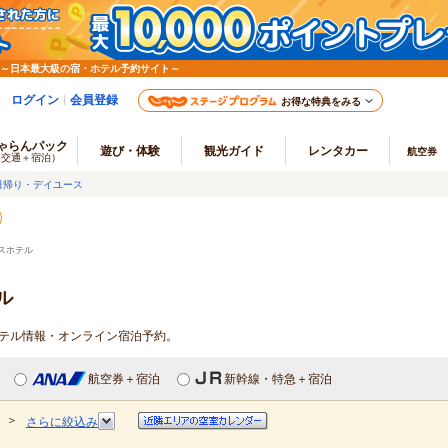
 ～日本最大級の宿・ホテル予約サイト～
ログイン
会員登録
お得な特典をみる
ゃらんパック
遊び・体験
観光ガイド
レンタカー
航空券
（交通＋宿泊）
日帰り・デイユース
スホテル
ル
ホテル情報・オンライン宿泊予約。
航空券＋宿泊
新幹線・特急＋宿泊
＞
さらに絞込み