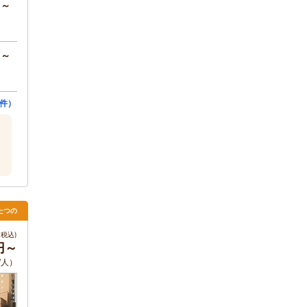
円～
円～
件）
たつの
税込)
0円～
/人）