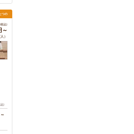
たつの
税込)
0円～
/人）
税込)
円～