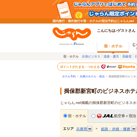
国内旅行・海外旅行や宿・ホテルの宿泊予約はじゃらんnet
こんにちは♪ゲストさん
じ
宿・ホテル
宿・ホテル
出張ビジネス
温泉・露天
高級宿
ポイントがたまる・つかえる
ホテル予約
>
兵庫のホテル・宿泊
>
揖保郡新宮町のビジネ
揖保郡新宮町のビジネスホテ
じゃらん.net掲載の揖保郡新宮町のビジネス
宿・ホテル
航空券＋宿泊
＞
兵庫県
姫路・赤穂・播磨