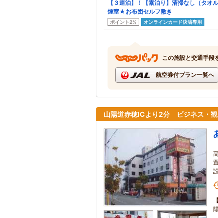
【３連泊】！【素泊り】清掃なし（タオ
煙室★お布団セルフ敷き
ポイント2%
オンラインカード決済専用
この施設と交通手段
航空券付プラン一覧へ
山陽道赤穂ICより2分 ビジネス・