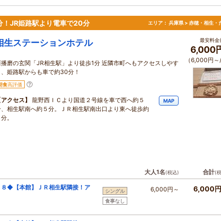
！JR姫路駅より電車で20分
エリア：
兵庫県 > 赤穂・相生・
最安料金(
相生ステーションホテル
6,00
（6,000円～
西播磨の玄関「JR相生駅」より徒歩1分 近隣市町へもアクセスしやす
く、姫路駅からも車で約30分！
朝食
高評価
【アクセス】
龍野西ＩＣより国道２号線を車で西へ約５
MAP
分、相生駅南へ約５分。ＪＲ相生駅南出口より東へ徒歩約
１分。
大人1名
合計
(税込)
(
２８◆【本館】ＪＲ相生駅隣接！ア
6,000
6,000円～
シングル
食事なし