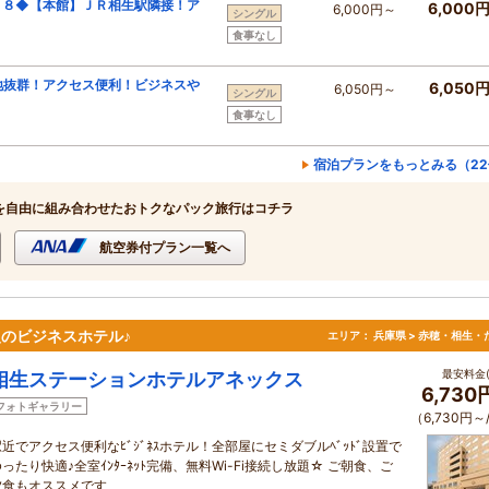
２８◆【本館】ＪＲ相生駅隣接！ア
6,000
6,000円～
シングル
食事なし
地抜群！アクセス便利！ビジネスや
6,050
6,050円～
シングル
食事なし
宿泊プランをもっとみる（22
を自由に組み合わせたおトクなパック旅行はコチラ
航空券付プラン一覧へ
慢のビジネスホテル♪
エリア：
兵庫県 > 赤穂・相生・
最安料金(
相生ステーションホテルアネックス
6,73
フォトギャラリー
（6,730円～
駅近でアクセス便利なﾋﾞｼﾞﾈｽホテル！全部屋にセミダブルﾍﾞｯﾄﾞ設置で
ったり快適♪全室ｲﾝﾀｰﾈｯﾄ完備、無料Wi-Fi接続し放題☆ ご朝食、ご
夕食もオススメです