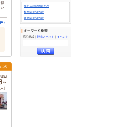
を指
播州赤穂駅周辺の宿
さい
相生駅周辺の宿
竜野駅周辺の宿
5件）
宿泊施設
｜
観光スポット
｜
イベント
たつの
税込)
円～
/人）