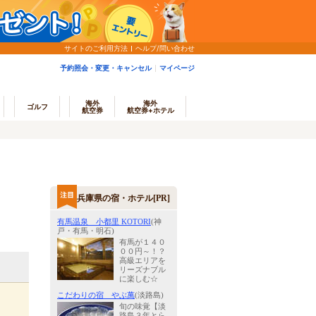
サイトのご利用方法
ヘルプ/問い合わせ
予約照会・変更・キャンセル
マイページ
海外
海外
ゴルフ
航空券
航空券+ホテル
兵庫県の宿・ホテル[PR]
有馬温泉 小都里 KOTORI
(神
戸・有馬・明石)
有馬が１４０
００円～！？
高級エリアを
リーズナブル
に楽しむ☆
こだわりの宿 やぶ萬
(淡路島)
旬の味覚【淡
路島３年とら