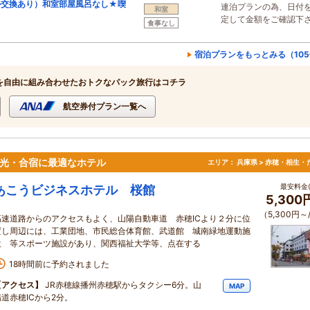
ル交換あり）和室部屋風呂なし★喫
連泊プランの為、日付
和室
定して金額をご確認下
食事なし
宿泊プランをもっとみる（10
を自由に組み合わせたおトクなパック旅行はコチラ
航空券付プラン一覧へ
観光・合宿に最適なホテル
エリア：
兵庫県 > 赤穂・相生・
最安料金(
あこうビジネスホテル 桜館
5,300
（5,300円～
高速道路からのアクセスもよく、山陽自動車道 赤穂ICより２分に位
置し周辺には、工業団地、市民総合体育館、武道館 城南緑地運動施
設 等スポーツ施設があり、関西福祉大学等、点在する
18時間前に予約されました
【アクセス】
JR赤穂線播州赤穂駅からタクシー6分。山
MAP
陽道赤穂ICから2分。