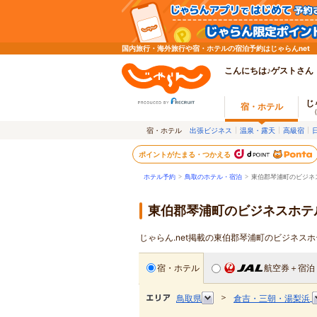
国内旅行・海外旅行や宿・ホテルの宿泊予約はじゃらんnet
こんにちは♪ゲストさん
じ
宿・ホテル
宿・ホテル
出張ビジネス
温泉・露天
高級宿
ポイントがたまる・つかえる
ホテル予約
>
鳥取のホテル・宿泊
>
東伯郡琴浦町のビジネ
東伯郡琴浦町のビジネスホテ
じゃらん.net掲載の東伯郡琴浦町のビジネス
宿・ホテル
航空券＋宿泊
＞
鳥取県
倉吉・三朝・湯梨浜