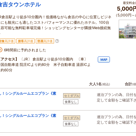
最安料金(
倉吉タウンホテル
5,000
（5,000円～
JR倉吉駅より徒歩10分圏内！低価格ながら倉吉の中心に位置しビジネ
スにも観光にも適したコストパフォーマンスに優れたホテル。100台
収容可能な無料駐車場完備！ショッピングセンターが隣接!Web接続無
料
朝食
高評価
接客
高評価
部屋
高評価
6時間前に予約されました
【アクセス】
〔JR〕 倉吉駅より徒歩10分圏内 〔車〕
MAP
中国自動車道 院庄ICより約80分 米子自動車道 湯原ICよ
り約60分
大人1名
合計
(税込)
(
し！シングルルームエコプラン《素
連泊プランの為、日付
セミダブル
定して金額をご確認下
食事なし
し！シングルルームエコプラン《素
連泊プランの為、日付
セミダブル
定して金額をご確認下
食事なし