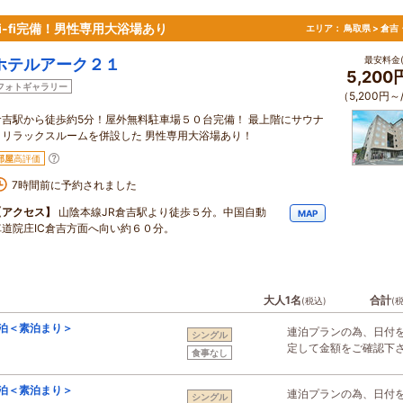
i-fi完備！男性専用大浴場あり
エリア：
鳥取県 > 倉
最安料金(
ホテルアーク２１
5,200
フォトギャラリー
（5,200円～
倉吉駅から徒歩約5分！屋外無料駐車場５０台完備！ 最上階にサウナ
＆リラックスルームを併設した 男性専用大浴場あり！
部屋
高評価
7時間前に予約されました
【アクセス】
山陰本線JR倉吉駅より徒歩５分。中国自動
MAP
車道院庄IC倉吉方面へ向い約６０分。
大人1名
合計
(税込)
(
泊＜素泊まり＞
連泊プランの為、日付
シングル
定して金額をご確認下
食事なし
泊＜素泊まり＞
連泊プランの為、日付
シングル