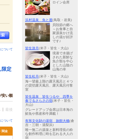
ロイン会席
浜村温泉 魚と屋
(鳥取・岩美)
貝殻節の郷へ
～お食事と自
家源泉かけ流
しの湯が好評
です♪
皆生游月
(米子・皆生・大山)
ンについて
境港で水揚げ
された新鮮な
魚介類を中心
とした山陰の
ん限定
山海の幸
皆生松月
(米子・皆生・大山)
海一望最上階の露天風呂と４つ
の貸切露天風呂、露天風呂付客
室
が安い順
皆生温泉 皆生つるや 四季を
奏でるさらさの宿
(米子・皆生・
大山)
へ
最後
グレードアップ会席は日本海の
鮮魚や県産和牛満載！
金について
有形文化財の湯宿 旅館大橋
(倉
吉・三朝・湯梨浜)
唯一無二の源泉と新料理長の粋
吉・関金
な創作料理に時を忘れる大人の
宿