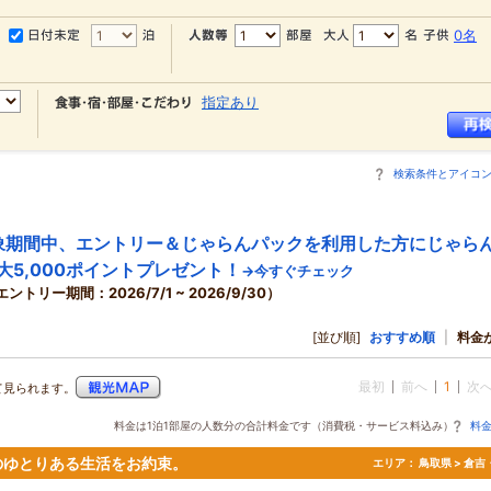
0名
指定あり
検索条件とアイコ
象期間中、エントリー＆じゃらんパックを利用した方にじゃら
大5,000ポイントプレゼント！
→今すぐチェック
エントリー期間：2026/7/1 ~ 2026/9/30）
[並び順]
おすすめ順
|
料金
最初
前へ
1
次
て見られます。
料金は1泊1部屋の人数分の合計料金です（消費税・サービス料込み）
料
のゆとりある生活をお約束。
エリア：
鳥取県 > 倉