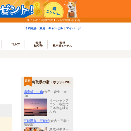
サイトのご利用方法
ヘルプ/問い合わせ
予約照会・変更・キャンセル
マイページ
海外
海外
ゴルフ
航空券
航空券+ホテル
鳥取県の宿・ホテル[PR]
湯喜望 白扇
(米子・皆生・大
山)
オーシャンフ
ロント客室で
日本海を独り
占め
三朝温泉 三朝館
(倉吉・三朝・
湯梨浜)
鳥取和牛サー