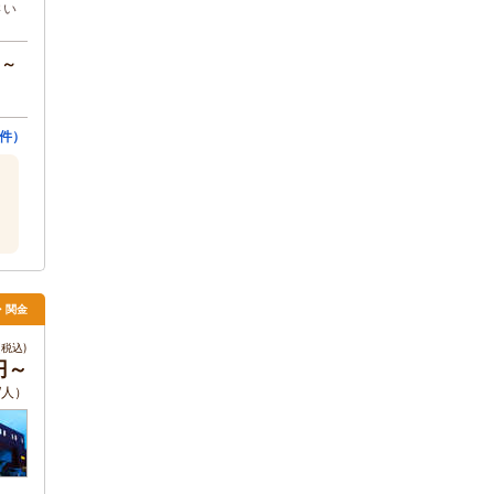
さい
円～
件）
吉・関金
税込)
円～
/人）