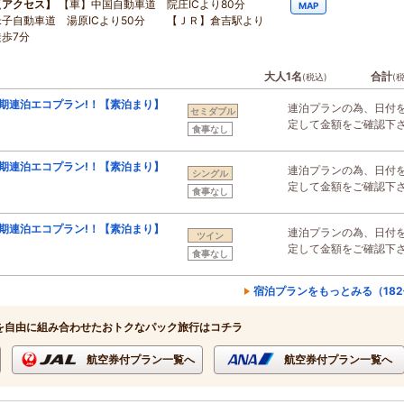
【アクセス】
【車】中国自動車道 院庄ICより80分
MAP
米子自動車道 湯原ICより50分 【ＪＲ】倉吉駅より
徒歩7分
大人1名
合計
(税込)
(
長期連泊エコプラン!！【素泊まり】
連泊プランの為、日付
セミダブル
定して金額をご確認下
食事なし
長期連泊エコプラン!！【素泊まり】
連泊プランの為、日付
シングル
定して金額をご確認下
食事なし
長期連泊エコプラン!！【素泊まり】
連泊プランの為、日付
ツイン
定して金額をご確認下
食事なし
宿泊プランをもっとみる（18
を自由に組み合わせたおトクなパック旅行はコチラ
航空券付プラン一覧へ
航空券付プラン一覧へ