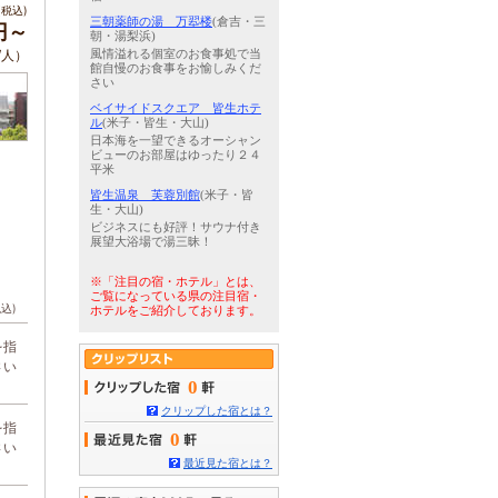
税込)
三朝薬師の湯 万翆楼
(倉吉・三
円～
朝・湯梨浜)
/人）
風情溢れる個室のお食事処で当
館自慢のお食事をお愉しみくだ
さい
ベイサイドスクエア 皆生ホテ
ル
(米子・皆生・大山)
日本海を一望できるオーシャン
ビューのお部屋はゆったり２４
平米
皆生温泉 芙蓉別館
(米子・皆
生・大山)
ビジネスにも好評！サウナ付き
展望大浴場で湯三昧！
※「注目の宿・ホテル」とは、
ご覧になっている県の注目宿・
税込)
ホテルをご紹介しております。
を指
さい
0
クリップした宿とは？
を指
0
さい
最近見た宿とは？