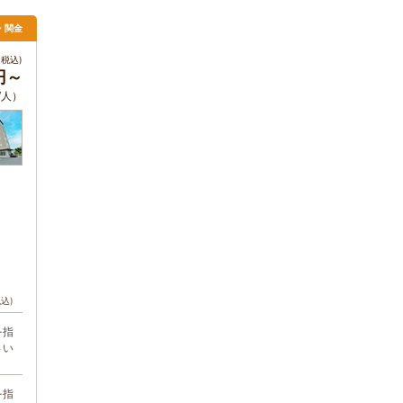
吉・関金
税込)
円～
/人）
税込)
を指
さい
を指