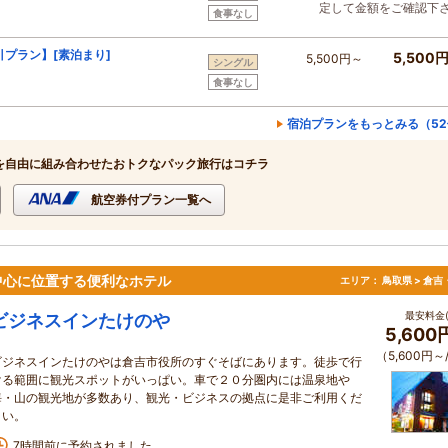
定して金額をご確認下
食事なし
プラン】[素泊まり]
5,500
5,500円～
シングル
食事なし
宿泊プランをもっとみる（52
を自由に組み合わせたおトクなパック旅行はコチラ
航空券付プラン一覧へ
中心に位置する便利なホテル
エリア：
鳥取県 > 倉
最安料金(
ビジネスインたけのや
5,600
（5,600円～
ビジネスインたけのやは倉吉市役所のすぐそばにあります。徒歩で行
ける範囲に観光スポットがいっぱい。車で２０分圏内には温泉地や
海・山の観光地が多数あり、観光・ビジネスの拠点に是非ご利用くだ
さい。
7時間前に予約されました