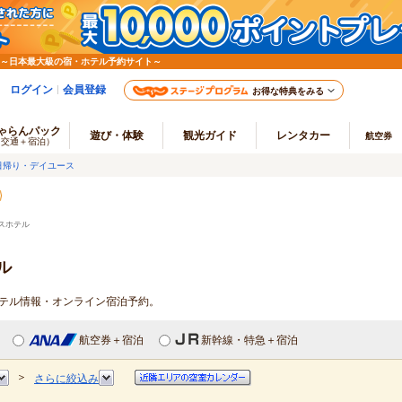
 ～日本最大級の宿・ホテル予約サイト～
ログイン
会員登録
お得な特典をみる
ゃらんパック
遊び・体験
観光ガイド
レンタカー
航空券
（交通＋宿泊）
日帰り・デイユース
スホテル
ル
ホテル情報・オンライン宿泊予約。
航空券＋宿泊
新幹線・特急＋宿泊
＞
さらに絞込み