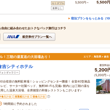
5,500
5,500円～
セミダブル
食事なし
宿泊プランをもっとみる（1
を自由に組み合わせたおトクなパック旅行はコチラ
航空券付プラン一覧へ
アル！三朝の湯直送の大浴場あり！
エリア：
鳥取県 > 倉
最安料金(
倉吉シティホテル
5,200
フォトギャラリー
（5,200円～
100台収容の無料駐車場！ショッピングセンター隣接！ 全室40型液晶
テレビ、サーター社製ベッド、無料Wi-Fiも完備♪ 館内には三朝の湯を
使用した温泉大浴場、全席個室の和食レストランもございます♪
夕食
高評価
清潔感
高評価
朝食
高評価
1時間前に予約されました