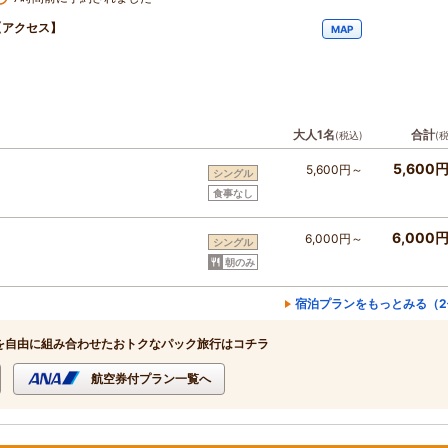
【アクセス】
MAP
大人1名
合計
(税込)
(
5,600
5,600円～
シングル
食事なし
6,000
6,000円～
シングル
朝のみ
宿泊プランをもっとみる（2
を自由に組み合わせたおトクなパック旅行はコチラ
航空券付プラン一覧へ