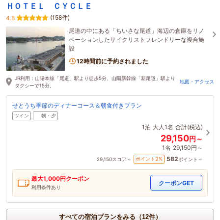
ＨＯＴＥＬ ＣＹＣＬＥ
(158件)
4.8
尾道の中にある「ちいさな尾道」海辺の倉庫をリノ
ベーションしたサイクリストフレンドリーな複合施
設
12時間前に予約されました
JR利用：山陽本線「尾道」駅より徒歩5分、山陽新幹線「新尾道」駅より
地図・アクセス
タクシーで15分。
せとうち季節のディナーコース＆朝食付きプラン
ツイン
朝・夕
1泊
大人1名
合計(税込)
29,150
円～
1名
29,150円～
582
2
ポイント
%
29,150
スコア～
ポイント～
最大
1,000
円クーポン
クーポンGET
利用条件あり
すべての宿泊プランをみる（12件）