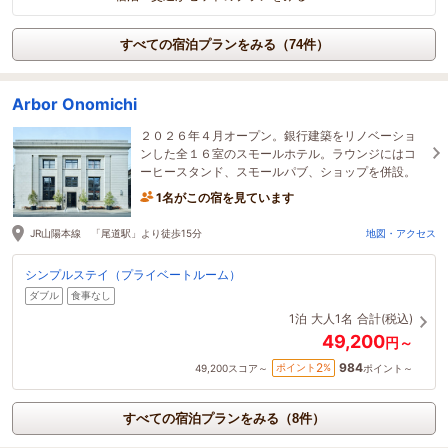
すべての宿泊プランをみる（74件）
Arbor Onomichi
２０２６年４月オープン。銀行建築をリノベーショ
ンした全１６室のスモールホテル。ラウンジにはコ
ーヒースタンド、スモールパブ、ショップを併設。
1名がこの宿を見ています
JR山陽本線 「尾道駅」より徒歩15分
地図・アクセス
シンプルステイ（プライベートルーム）
ダブル
食事なし
1泊
大人1名
合計(税込)
49,200
円～
984
2
ポイント
%
49,200
スコア～
ポイント～
すべての宿泊プランをみる（8件）