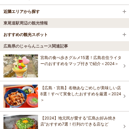
広島県
近隣エリアから探す
新尾道駅
福山・尾道
東尾道駅周辺の観光情報
大門駅
福山・尾道・しまなみ
福山・尾道・しまなみ
おすすめの観光スポット
東福山駅
広島県のじゃらんニュース関連記事
因島水軍城
備後赤坂駅
3.8
宮島の食べ歩きグルメ15選！広島在住ライタ
村上水軍とは因島村上・能島村上・来島村上の「三島村上氏」の連合
ーのおすすめをマップ付きで紹介＜2024＞
松永駅
集団。この三島村上氏は室町時代から戦国時代にかけて瀬戸内海の強
大な制海権を握っていた。因島水軍城本丸は水軍資料館になり、海外
との交易でその富を築いた村上水軍関係の資料が展示されている。
尾道駅
【料金】 大人: 330円 子供: 160円 小中学生
【広島・宮島】名物あなごめしが美味しい店
おすすめの観光スポットガイドを見る
備後本庄駅
8選！すべて実食したおすすめを厳選＜2024
＞
府中駅
【2024】地元民が愛する“広島お好み焼き
福山駅
店”おすすめ7選！行列のできる店など