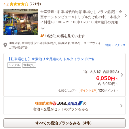
(721件)
4.2
全室禁煙・駐車場予約制(駐車場なしプラン必読)・全
室オーシャンビュー♪(トリプルだけ山の中)・本格タ
イ料理18：00～21：00(LO20：00)休館日のお知ら
せ基本(火曜日：水曜日)
1名がこの宿を見ています
16時間前に予約されました
JR尾道駅/車10分徒歩15分(階段のぼり)新尾道駅/車15分。ロープウェイ
地図・アクセス
山頂駅徒歩7分
【駐車場なし】☆素泊り☆尾道のリトルタイランド(^^)/
シングル
食事なし
1泊
大人1名
合計(税込)
6,050
円～
1名
6,050円～
120
2
ポイント
%
6,050
スコア～
ポイント～
往復航空券
の
宿泊＋交通がセットのプランをみる
すべての宿泊プランをみる（4件）