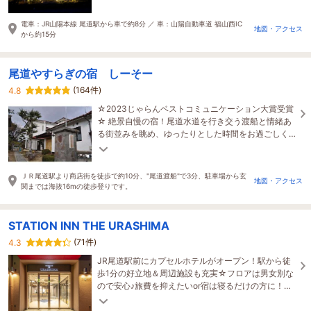
オープン
電車：JR山陽本線 尾道駅から車で約8分 ／ 車：山陽自動車道 福山西IC
地図・アクセス
から約15分
尾道やすらぎの宿 しーそー
(164件)
4.8
☆2023じゃらんベストコミュニケーション大賞受賞
☆ 絶景自慢の宿！尾道水道を行き交う渡船と情緒あ
る街並みを眺め、ゆったりとした時間をお過ごしく
ださい。ご夕食は、瀬戸内海の鮮魚が味わえます。
ＪＲ尾道駅より商店街を徒歩で約10分、"尾道渡船"で3分、駐車場から玄
地図・アクセス
関までは海抜16mの徒歩登りです。
STATION INN THE URASHIMA
(71件)
4.3
JR尾道駅前にカプセルホテルがオープン！駅から徒
歩1分の好立地＆周辺施設も充実☆フロアは男女別な
ので安心♪旅費を抑えたいor宿は寝るだけの方に！＜
アメニティ・フリードリンク・Wi-fi・屋内駐輪所完
備＞