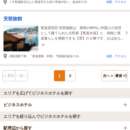
ＪＲ尾道駅北口より尾道市立土堂小学校付近へ、徒歩約５分
地図・アクセス
安部旅館
尾道貸別荘 安部旅館は、昭和の時代に外国人の別荘
として建てられた古民家【尾道水道】と、気軽に尾
道暮らしを堪能できる【雲】の２棟です。おばあち
ゃんちに帰ってきたような、懐かしい時間が流れま
す
JR尾道駅下車、「尾道渡船」利用。下船後約徒歩５分。
地図・アクセス
1
2
次へ >
最後 >|
|< 最初
< 前へ
エリアを広げてビジネスホテルを探す
ビジネスホテル
エリアを絞り込んでビジネスホテルを探す
全国のビジネスホテル
駅周辺から探す