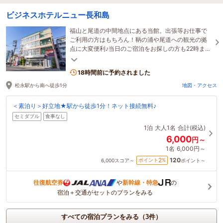
ビジネスホテルニュー長和島
福山と尾道の中間地点にある当館。出張等お仕事で
ご利用の方はもちろん！鞆の浦や尾道への観光の拠
点に大変便利♪当日のご宿泊をお探しの方も22時まで
受付★
18時間前に予約されました
松永駅から南へ徒歩1分
地図・アクセス
＜素泊り＞好立地★駅から徒歩1分！ネット接続無料♪
セミダブル
食事なし
1泊
大人1名
合計(税込)
6,000
円～
1名
6,000円～
120
2
ポイント
%
6,000
スコア～
ポイント～
往復航空券
や
新幹線・特急
の
宿泊＋交通がセットのプランをみる
すべての宿泊プランをみる（3件）