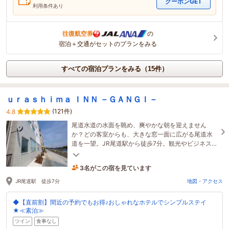
クーポンGET
利用条件あり
往復航空券
の
宿泊＋交通がセットのプランをみる
すべての宿泊プランをみる（15件）
ｕｒａｓｈｉｍａ ＩＮＮ －ＧＡＮＧＩ－
(121件)
4.8
尾道水道の水面を眺め、爽やかな朝を迎えません
か？どの客室からも、大きな窓一面に広がる尾道水
道を一望。JR尾道駅から徒歩7分。観光やビジネスの
拠点に。海岸通沿いのスタイリッシュなホテルです♪
3名がこの宿を見ています
12時間前に予約されました
JR尾道駅 徒歩7分
地図・アクセス
◆【直前割】間近の予約でもお得♪おしゃれなホテルでシンプルステイ
★≪素泊≫
ツイン
食事なし