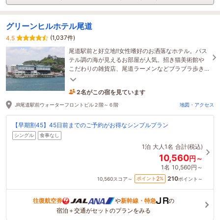
グリーンヒルホテル尾道
(1,037件)
4.5
尾道駅前と好立地!!女性嗜好のお洒落なホテル。パス
テル調の海が見えるお部屋が人気。招き猫美術館や
こだわりの雑貨店、尾道ラーメンなどブラブラ歩き
が楽しい尾道の観光の拠点にはバッチリ。
2名がこの宿を見ています
53分前に予約されました
JR尾道駅前ウォーターフロントビル２階～６階
地図・アクセス
【早期割45】45日前までのご予約がお得なシンプルプラン
シングル
食事なし
1泊
大人1名
合計(税込)
10,560
円～
1名
10,560円～
210
2
ポイント
%
10,560
スコア～
ポイント～
往復航空券
や
新幹線・特急
の
宿泊＋交通がセットのプランをみる