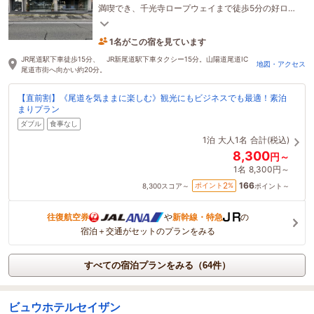
満喫でき、千光寺ロープウェイまで徒歩5分の好ロケ
ーション。人気の尾道ラーメン店も近くに多数あり
ます。
1名がこの宿を見ています
1時間前に予約されました
JR尾道駅下車徒歩15分、 JR新尾道駅下車タクシー15分。山陽道尾道IC
地図・アクセス
尾道市街へ向かい約20分。
【直前割】《尾道を気ままに楽しむ》観光にもビジネスでも最適！素泊
まりプラン
ダブル
食事なし
1泊
大人1名
合計(税込)
8,300
円～
1名
8,300円～
166
2
ポイント
%
8,300
スコア～
ポイント～
往復航空券
や
新幹線・特急
の
宿泊＋交通がセットのプランをみる
すべての宿泊プランをみる（64件）
ビュウホテルセイザン