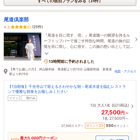
すべての宿泊プランをみる（14件）
尾道倶楽部
(25件)
4.3
『尾道を目に宿す、宿。』尾道随一の眺望を誇るル
ーフトップバーで過ごす特別な時間。尾道の旅の記
憶を目に宿し、心に宿す。この旅の想い出として記
憶に宿すひとときを。
13時間前に予約されました
【車でお越しの方】 JR山陽本線 尾道駅より約15分 山陽新幹線 新尾道
地図・アクセス
駅より約15分
【1泊朝食】千光寺山で迎えるさわやかな朝～尾道水道を臨むレストラ
ンで優雅な朝食をお愉しみください
ツイン
朝のみ
1泊
大人1名
合計(税込)
27,500
円～
1名
27,500円～
550
2
ポイント
%
27,500
スコア～
ポイント～
最大
5,000
円クーポン