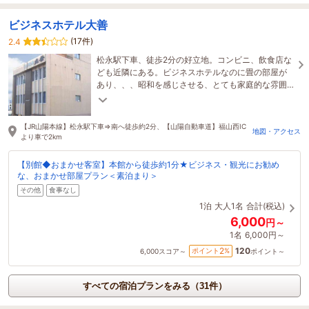
ビジネスホテル大善
(17件)
2.4
松永駅下車、徒歩2分の好立地。コンビニ、飲食店な
ども近隣にある。ビジネスホテルなのに畳の部屋が
あり、、、昭和を感じさせる、とても家庭的な雰囲
気。「ただいま」と思えるビジネスホテル。
【JR山陽本線】松永駅下車⇒南へ徒歩約2分、【山陽自動車道】福山西IC
地図・アクセス
より車で2km
【別館◆おまかせ客室】本館から徒歩約1分★ビジネス・観光にお勧め
な、おまかせ部屋プラン＜素泊まり＞
その他
食事なし
1泊
大人1名
合計(税込)
6,000
円～
1名
6,000円～
120
2
ポイント
%
6,000
スコア～
ポイント～
すべての宿泊プランをみる（31件）