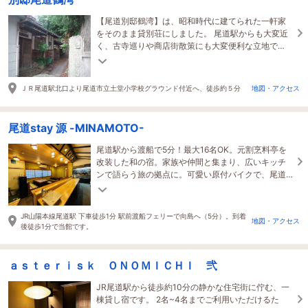
【尾道別邸鶴湾】は、昭和時代に建てられた一軒家
をそのまま貸別荘にしました。 尾道駅からも大変近
く、古寺巡りや商店街散策にも大変便利な立地で
す。
ＪＲ尾道駅北口より尾道市立土堂小学校グラウンド付近へ、徒歩約５分
地図・アクセス
尾道stay 源 -MINAMOTO-
尾道駅から渡船で5分！最大16名OK。元割烹料亭を
改装した和の宿。家族や仲間と集まり、広いキッチ
ンで語らう旅の拠点に。可愛い原付バイクで、尾道
観光もしまなみ海道旅もどちらも楽しめる尾道唯一
の宿。
JR山陽本線尾道駅 下車徒歩1分 駅前渡船フェリーで向島へ（5分）。到着
地図・アクセス
後徒歩1分で当館です。
ａｓｔｅｒｉｓｋ ＯＮＯＭＩＣＨＩ 弐
JR尾道駅から徒歩約10分の静かな住宅街に佇む、一
棟貸し宿です。 2名~4名までご利用いただけるた