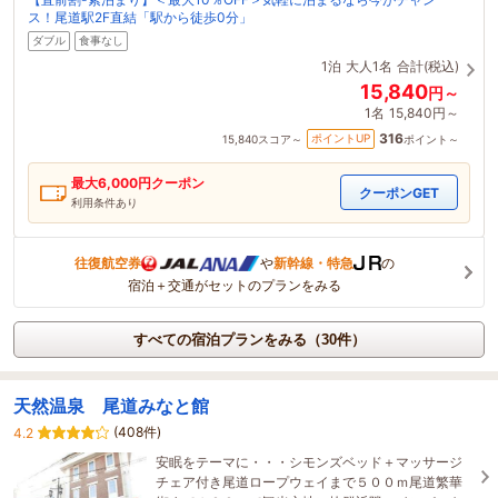
ス！尾道駅2F直結「駅から徒歩0分」
ダブル
食事なし
1泊
大人1名
合計(税込)
15,840
円～
1名
15,840円～
316
ポイントUP
15,840
スコア～
ポイント～
最大
6,000
円クーポン
クーポンGET
利用条件あり
往復航空券
や
新幹線・特急
の
宿泊＋交通がセットのプランをみる
すべての宿泊プランをみる（30件）
天然温泉 尾道みなと館
(408件)
4.2
安眠をテーマに・・・シモンズベッド＋マッサージ
チェア付き尾道ロープウェイまで５００ｍ尾道繁華