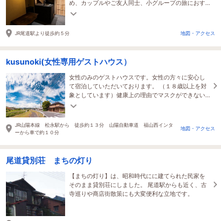
め、カップルやご友人同士、小グループの旅におす
すめです。
JR尾道駅より徒歩約５分
地図・アクセス
kusunoki(女性専用ゲストハウス）
女性のみのゲストハウスです。女性の方々に安心し
て宿泊していただいております。 （１８歳以上を対
象としています）健康上の理由でマスクができない
方に配慮し、マスクはご自由にしていただいており
ます。
JR山陽本線 松永駅から 徒歩約１３分 山陽自動車道 福山西インタ
地図・アクセス
ーから車で約１０分
尾道貸別荘 まちの灯り
【まちの灯り】は、昭和時代にに建てられた民家を
そのまま貸別荘にしました。 尾道駅からも近く、古
寺巡りや商店街散策にも大変便利な立地です。