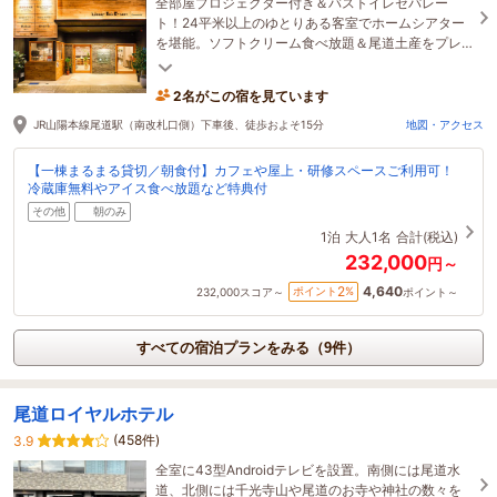
全部屋プロジェクター付き＆バストイレセパレー
ト！24平米以上のゆとりある客室でホームシアター
を堪能。ソフトクリーム食べ放題＆尾道土産をプレ
ゼントの2大特典！千光寺を望む屋上で自慢のお料理
をどうぞ
2名がこの宿を見ています
JR山陽本線尾道駅（南改札口側）下車後、徒歩およそ15分
地図・アクセス
【一棟まるまる貸切／朝食付】カフェや屋上・研修スペースご利用可！
冷蔵庫無料やアイス食べ放題など特典付
その他
朝のみ
1泊
大人1名
合計(税込)
232,000
円～
4,640
2
ポイント
%
232,000
スコア～
ポイント～
すべての宿泊プランをみる（9件）
尾道ロイヤルホテル
(458件)
3.9
全室に43型Androidテレビを設置。南側には尾道水
道、北側には千光寺山や尾道のお寺や神社の数々を