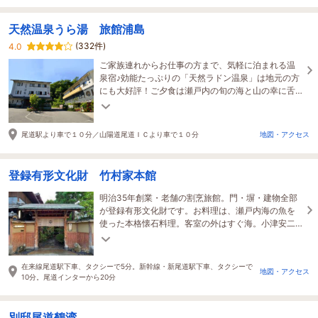
天然温泉うら湯 旅館浦島
(332件)
4.0
ご家族連れからお仕事の方まで、気軽に泊まれる温
泉宿♪効能たっぷりの「天然ラドン温泉」は地元の方
にも大好評！ご夕食は瀬戸内の旬の海と山の幸に舌
鼓♪ほっこりするひと時をお過ごしください☆
尾道駅より車で１０分／山陽道尾道ＩＣより車で１０分
地図・アクセス
登録有形文化財 竹村家本館
明治35年創業・老舗の割烹旅館。門・塀・建物全部
が登録有形文化財です。お料理は、瀬戸内海の魚を
使った本格懐石料理。客室の外はすぐ海。小津安二
郎監督作品「東京物語」に登場した縁の宿です。
在来線尾道駅下車、タクシーで5分。新幹線・新尾道駅下車、タクシーで
地図・アクセス
10分。尾道インターから20分
別邸尾道鶴湾