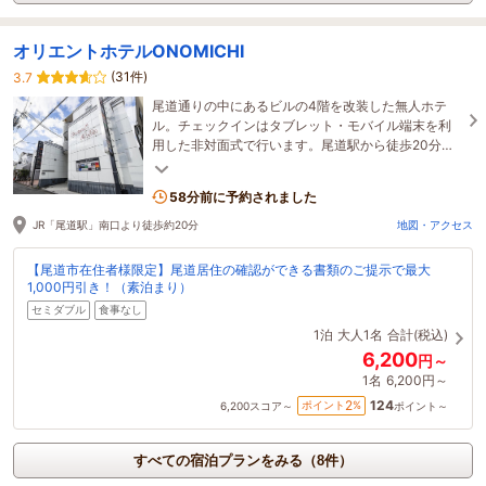
オリエントホテルONOMICHI
(31件)
3.7
尾道通りの中にあるビルの4階を改装した無人ホテ
ル。チェックインはタブレット・モバイル端末を利
用した非対面式で行います。尾道駅から徒歩20分。
千光寺山ロープウェイなど尾道観光に最適◎
58分前に予約されました
JR「尾道駅」南口より徒歩約20分
地図・アクセス
【尾道市在住者様限定】尾道居住の確認ができる書類のご提示で最大
1,000円引き！（素泊まり）
セミダブル
食事なし
1泊
大人1名
合計(税込)
6,200
円～
1名
6,200円～
124
2
ポイント
%
6,200
スコア～
ポイント～
すべての宿泊プランをみる（8件）