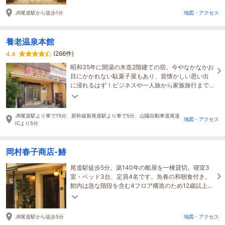
JR尾道駅から徒歩1分
地図・アクセス
養老温泉本館
(266件)
4.4
昭和35年に開湯の木造2階建ての宿。今やなかなかお
目にかかれない駄菓子屋もあり、昔懐かしい思い出
に浸れるはず！ビジネスや一人旅から家族旅行まで
幅広くご利用いただけます。
JR尾道駅より車で15分、新幹線新尾道駅より車で5分、山陽自動車道尾道
地図・アクセス
ICより5分
岡村春子商店-鰆
尾道駅徒歩5分。築140年の船屋を一棟貸切。寝室3
室・ベッド3台、定員4名です。魚春の和朝食付き。
館内は急な階段を含む4フロア構造のため12歳以上推
奨。専用駐車場はありません。
JR尾道駅から徒歩5分
地図・アクセス