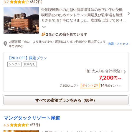
(842件)
3.7
受動喫煙防止のお願い健康増進法の改正に伴い受動
喫煙防止のためエントランス周辺及び駐車場も禁煙
とさせて頂く事になりました。喫煙所は設けており
ませんので、お煙草は喫煙可のお部屋でお願い致し
ます。
2名がこの宿を見ています
1時間前に予約されました
JR尾道駅「南口」より徒歩約5分／尾道ICより車で約15分／福山西ICより
地図・アクセス
車で約15分
【20％OFF】限定プラン
シングル
食事なし
1泊
大人1名
合計(税込)
7,200
円～
144
2
ポイント
%
7,200
スコア～
ポイント～
すべての宿泊プランをみる（88件）
マングタックリゾート尾道
(57件)
4.5