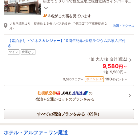
街まで１００ｍで観光立地に抜群近隣コインパーキ
ング有（24時間700円～、別料金）
3名がこの宿を見ています
1時間前に予約されました
ＪＲ尾道駅より 徒歩約１５分／バス約５分（”長江口”で下車後徒歩２
地図・アクセス
分）
【素泊まり ビジネス＆レジャー】10周年記念♪天然ラジウム温泉入浴付
き
ツイン
食事なし
1泊
大人1名
合計(税込)
9,580
円～
1名
9,580円～
190
ポイントUP
9,580
スコア～
ポイント～
往復航空券
の
宿泊＋交通がセットのプランをみる
すべての宿泊プランをみる（69件）
ホテル・アルファ－ワン尾道