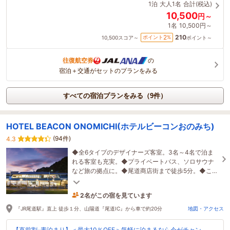
1泊
大人1名
合計(税込)
10,500
円～
1名
10,500円～
210
2
ポイント
%
10,500
スコア～
ポイント～
往復航空券
の
宿泊＋交通がセットのプランをみる
すべての宿泊プランをみる（9件）
HOTEL BEACON ONOMICHI(ホテルビーコンおのみち)
(94件)
4.3
◆全6タイプのデザイナーズ客室。3名～4名で泊ま
れる客室も充実。◆プライベートバス、ソロサウナ
など旅の拠点に。◆尾道商店街まで徒歩5分。◆こだ
わりの朝食はクチコミ4.4
2名がこの宿を見ています
12時間前に予約されました
『JR尾道駅』直上 徒歩１分、山陽道『尾道IC』から車で約20分
地図・アクセス
【直前割-素泊まり】＜最大10％OFF＞気軽に泊まるなら今がチャン