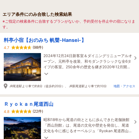
エリア条件にのみ合致した検索結果
※ご指定の検索条件に合致するプランがないか、予約受付を停止中の宿になりま
す。
料亭小宿【おのみち 帆聲-Hansei-】
(98件)
4.7
2024年12月24日新客室＆ダイニングリニューアルオ
ープン。元料亭を改装、和モダンクラシックな全6タ
イプの客室。250余年の歴史を継ぎ2020年12月開
業。尾道瀬戸内の厳選食材で織りなす料亭小宿の創
作和会席
JR尾道駅より車で約8分（徒歩約20分）、 JR新尾道駅より車で約10分
地図・アクセス
Ｒｙｏｋａｎ尾道西山
(22件)
4.8
昭和18年から尾道の街とともに歩んできた老舗旅館
「西山別館」は、尾道の文化や歴史を発信し、尾道
文化を今に感じるオーベルジュ「Ryokan 尾道西山」
へと生まれ変わりました。2023年4月リニューアル