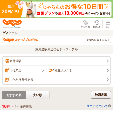
じゃらん
ゲスト
さん
お得な特典をみる
東尾道駅周辺のビジネスホテル
東尾道駅
日付未定
1部屋 大人1名
こだわり条件あり
地図表示
おすすめ順
安い順
16
スコアについて
軒中
1
～
16
軒表示