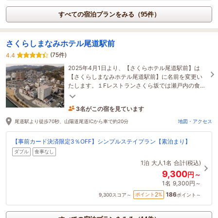
すべての宿泊プランをみる（95件）
さくらしまなみホテル尾道駅前
(75件)
4.4
2025年4月1日より、【さくらホテル尾道駅前】は
【さくらしまなみホテル尾道駅前】に名前を変更い
たします。１Fレストランさくら坂では瀬戸内の食材
を活かした朝食をご堪能いただけます！
3名がこの宿を見ています
50分前に予約されました
尾道駅より徒歩70秒、山陽道尾道ICから車で約20分
地図・アクセス
【事前カード決済限定3％OFF】シンプルステイプラン【素泊まり】
ダブル
食事なし
1泊
大人1名
合計(税込)
9,300
円～
1名
9,300円～
186
2
ポイント
%
9,300
スコア～
ポイント～