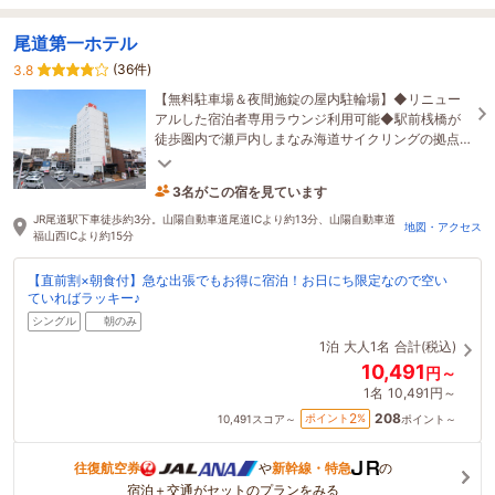
尾道第一ホテル
(36件)
3.8
【無料駐車場＆夜間施錠の屋内駐輪場】◆リニュー
アルした宿泊者専用ラウンジ利用可能◆駅前桟橋が
徒歩圏内で瀬戸内しまなみ海道サイクリングの拠点
に◎＜チェックイン14時 ～OK＞コンビニまで徒歩1
分以内
3名がこの宿を見ています
4時間前に予約されました
JR尾道駅下車徒歩約3分。山陽自動車道尾道ICより約13分、山陽自動車道
地図・アクセス
福山西ICより約15分
【直前割×朝食付】急な出張でもお得に宿泊！お日にち限定なので空い
ていればラッキー♪
シングル
朝のみ
1泊
大人1名
合計(税込)
10,491
円～
1名
10,491円～
208
2
ポイント
%
10,491
スコア～
ポイント～
往復航空券
や
新幹線・特急
の
宿泊＋交通がセットのプランをみる