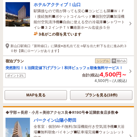
ホテルアクティブ！山口
駅隣接なので雨が降っても安心■コンビニも隣■ＷｉＦ
ｉ接続無料■ポケットコイルベッド■個別空調■加湿機
能付空気清浄機■自由に使える空の冷蔵庫■シャワート
イレ■３２インチＴＶ■維新ホール迄徒歩５分
3名がこの宿を見ています
20分前に予約されました
新山口駅南口『新幹線口』に隣接※改札出て左→駅を出た軒下を左に進み約３
０秒【隣にローソンがあります】
宿泊プラン
シングル
朝のみ
突然割引！１泊限定値下げプラン！和洋ビュッフェ朝食無料サービス！
4,500円～
合計(税込)
ポイント2%
4,500円～/人(税込)
MAPを見る
プランを見る(18件)
◆宇部＝長府・小月＝美祢アクセス良◆R190号◆近隣飲食店多数◆
パークイン山陽小野田
全客室：個別Wi-Fi無料/加湿機能付き空気清浄機■大浴
場■無料朝食バイキング■駐車場完備■ウォシュレット