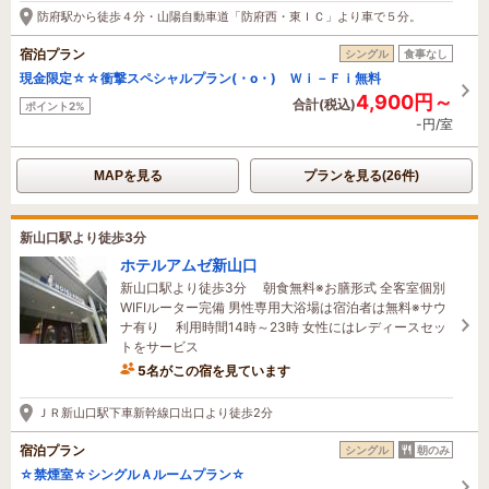
防府駅から徒歩４分・山陽自動車道「防府西・東ＩＣ」より車で５分。
宿泊プラン
シングル
食事なし
現金限定☆☆衝撃スペシャルプラン(・o・) Ｗｉ－Ｆｉ無料
4,900円～
合計(税込)
ポイント2%
-円/室
MAPを見る
プランを見る(26件)
新山口駅より徒歩3分
ホテルアムゼ新山口
新山口駅より徒歩3分 朝食無料※お膳形式 全客室個別
WIFIルーター完備 男性専用大浴場は宿泊者は無料※サウ
ナ有り 利用時間14時～23時 女性にはレディースセッ
トをサービス
5名がこの宿を見ています
たった今予約されました
ＪＲ新山口駅下車新幹線口出口より徒歩2分
宿泊プラン
シングル
朝のみ
☆禁煙室☆シングルＡルームプラン☆