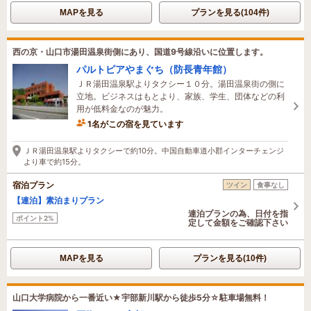
MAPを見る
プランを見る(104件)
西の京・山口市湯田温泉街側にあり、国道9号線沿いに位置します。
パルトピアやまぐち（防長青年館）
ＪＲ湯田温泉駅よりタクシー１０分。湯田温泉街の側に
立地。ビジネスはもとより、家族、学生、団体などの利
用が低料金なのが魅力。
1名がこの宿を見ています
ＪＲ湯田温泉駅よりタクシーで約10分。中国自動車道小郡インターチェンジ
より車で約15分。
宿泊プラン
ツイン
食事なし
【連泊】素泊まりプラン
連泊プランの為、日付を指
ポイント2%
定して金額をご確認下さい
MAPを見る
プランを見る(10件)
山口大学病院から一番近い★宇部新川駅から徒歩5分☆駐車場無料！