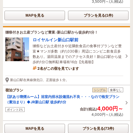
3,500円～/人(税込)
MAPを見る
プランを見る(1件)
獺祭付きお土産プランなど豊富♪新山口駅から徒歩約1分！
ロイヤルイン新山口駅前
獺祭などお土産付きや近隣飲食店の食事付プランなど豊
富★マンガ多数（約1,030冊）周辺にコンビニ飲食店多
数あり。湯田温泉までのアクセス良好！新山口駅から徒
歩約1分◎無料駐車場有16台【先着順】
2名がこの宿を見ています
1時間前に予約されました
新山口駅在来線側北口、正面徒歩１分。
宿泊プラン
シングル
食事なし
【訳あり喫煙ルーム】浴室内排水設備流れ不良・・・なので格安プラン
（素泊まり）◆JR新山口駅 徒歩約1分
4,000円～
合計(税込)
ポイント2%
4,000円～/人(税込)
MAPを見る
プランを見る(73件)