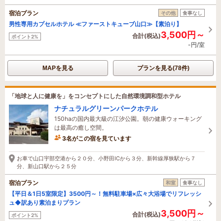
宿泊プラン
その他
食事なし
男性専用カプセルホテル ≪ファーストキューブ山口≫【素泊り】
3,500円～
合計(税込)
ポイント2%
-円/室
MAPを見る
プランを見る(78件)
「地球と人に健康を」をコンセプトにした自然環境調和型ホテル
ナチュラルグリーンパークホテル
150haの国内最大級の江汐公園。朝の健康ウォーキング
は最高の癒し空間。
3名がこの宿を見ています
たった今予約されました
お車で山口宇部空港から２０分、小野田ICから３分、新幹線厚狭駅から７
分、新山口駅から２５分
宿泊プラン
和室
食事なし
【平日＆1日5室限定】3500円～！無料駐車場×広々大浴場でリフレッシ
ュ◆訳あり素泊まりプラン
3,500円～
合計(税込)
ポイント2%