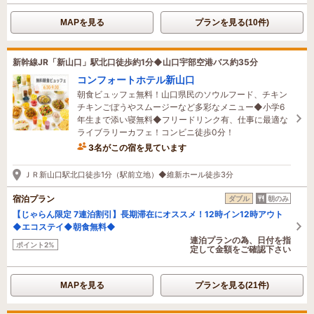
MAPを見る
プランを見る(10件)
新幹線JR「新山口」駅北口徒歩約1分◆山口宇部空港バス約35分
コンフォートホテル新山口
朝食ビュッフェ無料！山口県民のソウルフード、チキン
チキンごぼうやスムージーなど多彩なメニュー◆小学6
年生まで添い寝無料◆フリードリンク有、仕事に最適な
ライブラリーカフェ！コンビニ徒歩0分！
3名がこの宿を見ています
2時間前に予約されました
ＪＲ新山口駅北口徒歩1分（駅前立地）◆維新ホール徒歩3分
宿泊プラン
ダブル
朝のみ
【じゃらん限定 7連泊割引】長期滞在にオススメ！12時イン12時アウト
◆エコステイ◆朝食無料◆
連泊プランの為、日付を指
ポイント2%
定して金額をご確認下さい
MAPを見る
プランを見る(21件)