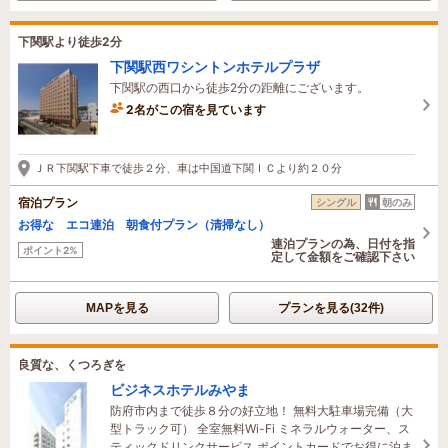
下関駅より徒歩2分
下関駅西ワシントンホテルプラザ
下関駅の西口から徒歩2分の距離にございます。
2名がこの宿を見ています
1時間前に予約されました
ＪＲ下関駅下車で徒歩２分、車は中国道下関ＩＣより約２０分
宿泊プラン
シングル
朝のみ
お得な エコ連泊 朝食付プラン（清掃なし）
連泊プランの為、日付を指
ポイント2%
定して金額をご確認下さい
MAPを見る
プランを見る(32件)
良質な、くつろぎを
ビジネスホテルみやま
防府市内まで徒歩８分の好立地！ 無料大駐車場完備（大
型トラック可） 全室無料Wi-Fi ミネラルウォーター、ス
ティックドリンクサービス ポイントカードでお得に泊ま