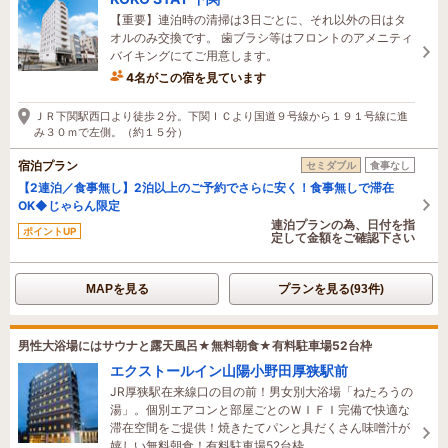
【重要】連泊時の清掃は3日ごとに、それ以外の日はタ
オルのみ交換です。 歯ブラシ等はフロントのアメニティ
バイキングにてご用意します。
4名がこの宿を見ています
1時間前に予約されました
ＪＲ下関駅西口より徒歩２分。下関ＩＣより国道９号線から１９１号線に進
み３０ｍで左側。（約１５分）
宿泊プラン
セミダブル
食事なし
【2連泊／食事無し】2泊以上のご予約でさらに安く！食事無しで滞在
OK◆じゃらん限定
連泊プランの為、日付を指
ポイントUP
定して金額をご確認下さい
MAPを見る
プランを見る(93件)
男性大浴場にはサウナと露天風呂★無料朝食★有料駐車場52台枠
エクストールイン山陽小野田厚狭駅前
JR厚狭駅在来線口の目の前！男女別大浴場「ねたろうの
湯」。個別エアコンと部屋ごとのＷＩＦＩ完備で快適な
滞在空間をご提供！焼きたてパンと具だくさん味噌汁が
嬉しい無料朝食！有料駐車場52台枠