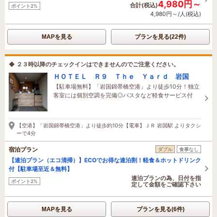
4,980円～
合計(税込)
ポイント2%
4,980円～/人(税込)
MAPを見る
プランを見る(22件)
◆ ２３時以降のチェックインはできませんのでご注意ください。
ＨＯＴＥＬ Ｒ９ Ｔｈｅ Ｙａｒｄ 岩国
【駐車場無料】「岩国錦帯橋空港」より徒歩10分！独立
客室には個別空調を完備◎パスタなど軽食サービス付
【空港】「岩国錦帯橋空港」より徒歩約10分【電車】ＪＲ 岩国駅 よりタクシ
ーで4分
宿泊プラン
ダブル
食事なし
【連泊プラン（エコ清掃）】ECOでお得な連泊割！軽食＆ホットドリンク
付【駐車場至近＆無料】
連泊プランの為、日付を指
ポイント2%
定して金額をご確認下さい
MAPを見る
プランを見る(6件)