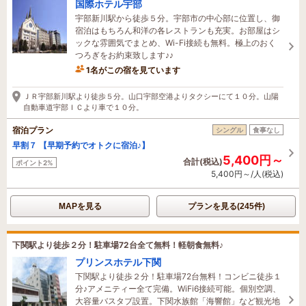
国際ホテル宇部
宇部新川駅から徒歩５分。宇部市の中心部に位置し、御
宿泊はもちろん和洋の各レストランも充実。お部屋はシ
ックな雰囲気でまとめ、Wi-Fi接続も無料。極上のおく
つろぎをお約束致します♪♪
1名がこの宿を見ています
1時間前に予約されました
ＪＲ宇部新川駅より徒歩５分。山口宇部空港よりタクシーにて１０分。山陽
自動車道宇部ＩＣより車で１０分。
宿泊プラン
シングル
食事なし
早割７ 【早期予約でオトクに宿泊♪】
5,400円～
合計(税込)
ポイント2%
5,400円～/人(税込)
MAPを見る
プランを見る(245件)
下関駅より徒歩２分！駐車場72台全て無料！軽朝食無料♪
プリンスホテル下関
下関駅より徒歩２分！駐車場72台無料！コンビニ徒歩１
分♪アメニティー全て完備。WiFi6接続可能。個別空調、
大容量バスタブ設置。下関水族館「海響館」など観光地