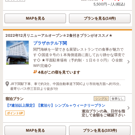
5,500円～/人(税込)
MAPを見る
プランを見る(14件)
2022年12月リニューアルオープン☆2食付きプランがオススメ★
プラザホテル下関
関門海峡を一望できる展望レストランでの食事が魅力で
す ◇国道９号の１本海側道路に面しており静かな環境で
す◇ ★平面駐車場有（予約制・１日６００円） ◇全館
WiFi完備◇
4名がこの宿を見ています
たった今予約されました
JR下関駅下車、車で約3分。中国自動車道下関ICより市街地方面へ約15分。
最寄りバス停三百目より徒歩1分
宿泊プラン
シングル
食事なし
【7連泊以上限定】【素泊り】シンプル＋ウィークリープラン
連泊プランの為、日付を指
ポイントUP
定して金額をご確認下さい
MAPを見る
プランを見る(103件)