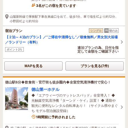
3名がこの宿を見ています
49分前に予約されました
山陽新幹線で厚狭駅下車在来線口を出て、徒歩1分。車で埴生ICより約12分、
小野田ICより約10分
宿泊プラン
シングル
朝のみ
【２泊～４泊のプラン】／”ご滞在中清掃なし”／朝食無料／男女別大浴場
／ランドリー（有料）
連泊プランの為、日付を指
ポイント2%
定して金額をご確認下さい
MAPを見る
プランを見る(7件)
徳山駅6分◆飲食街・官庁街も徒歩圏内◆全室空気清浄機付で安心！
徳山第一ホテル
◆『エアウィーヴのマットレスパッド』全室導入！ ◆
光触媒空気清浄機『ターンド・ケイ』設置！ ◆ 通勤や
観光に便利なレンタル自転車あり！ （サイクル県やまぐ
ち モデル宿泊施設登録）
1時間前に予約されました
JR「徳山駅」から徒歩6分／徳山東ＩＣからお車で14分／最寄りコンビニ徒