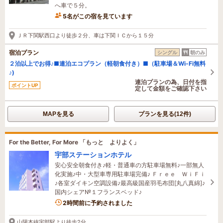
へ車で５分。
5名がこの宿を見ています
たった今予約されました
ＪＲ下関駅西口より徒歩２分、車は下関ＩＣから１５分
宿泊プラン
シングル
朝のみ
２泊以上でお得♪■連泊エコプラン（軽朝食付き）■（駐車場＆Wi-Fi無料
♪)
連泊プランの為、日付を指
ポイントUP
定して金額をご確認下さい
MAPを見る
プランを見る(12件)
For the Better, For More 「もっと よりよく」
宇部ステーションホテル
安心安全朝食付き♪軽・普通車の方駐車場無料♪一部無人
化実施♪中・大型車専用駐車場完備♪ Ｆｒｅｅ ＷｉＦｉ
♪各室ダイキン空調設備♪最高級国産羽毛布団[丸八真綿]♪
国内シェア№１フランスベッド♪
2時間前に予約されました
山陽本線宇部駅より徒歩2分