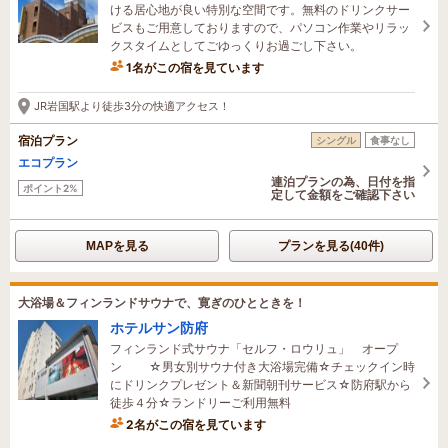
ける居心地が良い特別な空間です。無料のドリンクサー
ビスもご用意しておりますので、パソコン作業やリラッ
クスタイムとしてごゆっくりお過ごし下さい。
1名がこの宿を見ています
36分前に予約されました
JR岩国駅より徒歩3分の快適アクセス！
宿泊プラン
シングル
食事なし
エコプラン
連泊プランの為、日付を指
ポイント2%
定して金額をご確認下さい
MAPを見る
プランを見る(40件)
大浴場＆フィンランドサウナで、寛ぎのひとときを！
ホテルサン防府
フィンランド式サウナ「セルフ・ロウリュ」 オープ
ン ☆男女別サウナ付き大浴場完備☆チェックイン時
にドリンクプレゼント＆新聞朝刊サービス☆防府駅から
徒歩４分☆ランドリーご利用無料
2名がこの宿を見ています
1時間前に予約されました