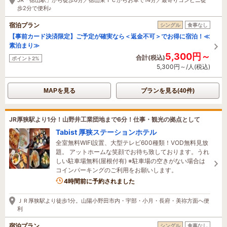
歩2分で便利♪
宿泊プラン
シングル
食事なし
【事前カード決済限定】ご予定が確実なら＜返金不可＞でお得に宿泊！≪
素泊まり≫
5,300円～
合計(税込)
ポイント2%
5,300円～/人(税込)
MAPを見る
プランを見る(40件)
JR厚狭駅より1分！山野井工業団地まで6分！仕事・観光の拠点として
Tabist 厚狭ステーションホテル
全室無料WIFI設置、大型テレビ600種類！VOD無料見放
題。 アットホームな笑顔でお待ち致しております。うれ
しい駐車場無料(屋根付有) ※駐車場の空きがない場合は
コインパーキングのご利用をお願いします。
4時間前に予約されました
ＪＲ厚狭駅より徒歩1分。山陽小野田市内・宇部・小月・長府・美祢方面へ便
利
宿泊プラン
シングル
食事なし