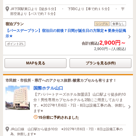
6時間前に予約されました
JR下関駅東口より【徒歩５分】 ・ 下関ICより【車で約１５分】 ・ 宇
部空港より【バスで約７５分】
宿泊プラン
シングル
食事なし
【バースデープラン】宿泊日の前後７日間が誕生日の方限定★要身分証掲
示★
2,900円～
合計(税込)
ポイント2%
2,900円～/人(税込)
MAPを見る
プランを見る(6件)
市民館・市役所・県庁へのアクセス抜群♪酸素カプセルも有ります！
国際ホテル山口
【アパパートナーズホテル加盟店】 山口駅より徒歩約10
分！男性専用カプセルホテルも2階にご用意しておりま
す。※2027年1月6日・7日・8日は設備工事の為、休館し
ます※
15分前に予約されました
JR山口線 山口駅から徒歩10分 ※2027年1月6日・7日・8日は設備工事の
為、休館します※