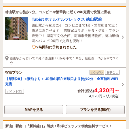
徳山駅から徒歩2分。コンビニや繁華街に近くWifi完備で快適に滞在
Tabist ホテルアルフレックス 徳山駅前
徳山駅から徒歩2分！コンビニまで1分・繁華街まで近く
快適に過ごせます！ 吉野家コラボ（朝食・夕食）プラン
販売中！ 周南市文化会館、周南市美術博物館、徳山動物
園へバスで100円で交通も便利！
2時間前に予約されました
徳山駅から歩いて２分／徳山東ＩCから車で１０分、徳山西ＩCから車で２０
分
宿泊プラン
シングル
食事なし
【早割28】＜素泊まり＞ JR徳山駅在来線口より徒歩2分！全室無料WIFI
完備
4,320円～
合計(税込)
ポイント2%
4,320円～/人(税込)
MAPを見る
プランを見る(58件)
新山口駅南口『新幹線口』隣接！和洋ビュッフェ朝食無料サービス！