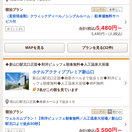
宿泊プラン
シングル
食事なし
（直前現金割）クウィックディール／シングルルーム： 駐車場無料サー
ビス付
5,480円～
合計(税込)
ポイント2%
5,480円～/人(税込)
MAPを見る
プランを見る(32件)
◆新山口駅北口正面◆和洋ビュッフェ朝食無料◆人工温泉大浴場
ホテルアクティブプレミア新山口
新山口駅北口正面◆維新ホールまで徒歩１分◆和洋ビュ
ッフェ朝食無料◆人工温泉大浴場◆WiFi無料
7名がこの宿を見ています
たった今予約されました
新山口駅北口正面◆維新ホールまで徒歩１分
宿泊プラン
シングル
朝のみ
ウェルカムプラン！【和洋ビュッフェ朝食無料／人工温泉大浴場／新山口
駅北口より徒歩30秒】
5,500円～
合計(税込)
ポイント2%