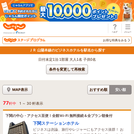
じゃらん
お得な特典をみる
ＪＲ 山陽本線のビジネスホテルを駅名から探す
日付未定1泊 1部屋 大人1名 子供0名
条件を変更して再検索
MAP表示
おすすめ順
安い順
77
軒中
1
～
30
軒表示
下関の中心・アクセス至便！全館Ｗi-Fi 無料接続＆全プラン朝食付
下関ステーションホテル
ビジネスは勿論、旅行やレジャーにもアクセス抜群！ お