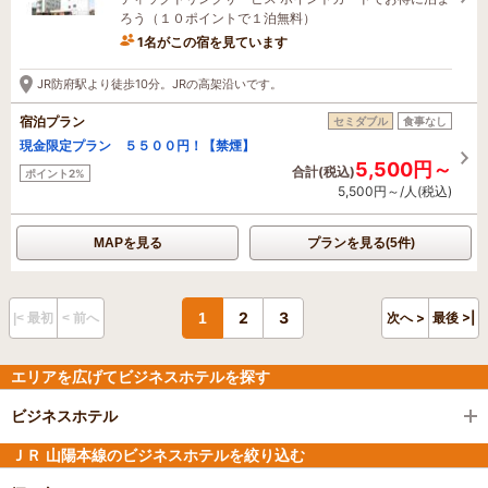
ろう（１０ポイントで１泊無料）
1名がこの宿を見ています
1時間前に予約されました
JR防府駅より徒歩10分。JRの高架沿いです。
宿泊プラン
セミダブル
食事なし
現金限定プラン ５５００円！【禁煙】
5,500円～
合計(税込)
ポイント2%
5,500円～/人(税込)
MAPを見る
プランを見る(5件)
2
3
1
次へ >
最後 >|
|< 最初
< 前へ
エリアを広げてビジネスホテルを探す
ビジネスホテル
ＪＲ 山陽本線のビジネスホテルを絞り込む