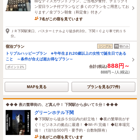
得なディスカウントプラン、ご当地夕食付、チェックイ
ン翌日ランチ付プランなど 多くのプランをご用意してお
ります／全プラン朝食（和定食）付き／
7名がこの宿を見ています
1時間前に予約されました
ＪＲ下関駅東口、バスターミナルより徒歩約3分。下関ＩＣより車で約１５
分。
宿泊プラン
シングル
朝のみ
トリプルハッピープラン ※午年生まれ20歳以上の女性で誕生日である
こと ～条件が合えば超お得なプラン～
888円～
合計(税込)
ポイント2%
888円～/人(税込)
MAPを見る
プランを見る(77件)
◆◆◆ 夜の繁華街の、ど真ん中！ 下関駅から歩いて５分！◆◆◆
グリーンホテル下関
◆下関駅から徒歩５分以内の好立地！ ◆夜の繁華街がす
ぐ！ビジネスの拠点に最適！ ◆Wi-Fi 完備！ ◆駐車場完
備！（1泊1台500円・要予約・台数制限有）
2名がこの宿を見ています