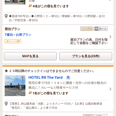
完備
4名がこの宿を見ています
25分前に予約されました
◆国道190号沿い◆小野田ＩＣ～車5分／厚狭駅～車10分／小野田駅～歩12
分／宇部空港～車30分
宿泊プラン
シングル
朝のみ
7連泊～お得プラン
連泊プランの為、日付を指
ポイントUP
定して金額をご確認下さい
MAPを見る
プランを見る(20件)
◆ ２３時以降のチェックインはできませんのでご注意ください。
HOTEL R9 The Yard 光
熊毛IC車で15分！イオンに隣接！光市への出張や観光の
拠点に！カレーなど軽食サービス付
1名がこの宿を見ています
1時間前に予約されました
【電車】JR山陽本線「光駅」よりタクシーで5分／【お車】山陽自動車道
「熊毛IC」「徳山東IC」より車で15分