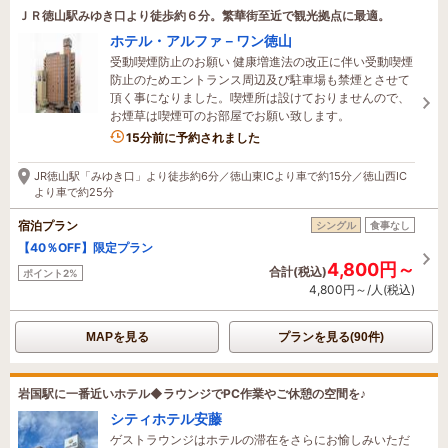
ＪＲ徳山駅みゆき口より徒歩約６分。繁華街至近で観光拠点に最適。
ホテル・アルファ－ワン徳山
受動喫煙防止のお願い 健康増進法の改正に伴い受動喫煙
防止のためエントランス周辺及び駐車場も禁煙とさせて
頂く事になりました。喫煙所は設けておりませんので、
お煙草は喫煙可のお部屋でお願い致します。
15分前に予約されました
JR徳山駅「みゆき口」より徒歩約6分／徳山東ICより車で約15分／徳山西IC
より車で約25分
宿泊プラン
シングル
食事なし
【40％OFF】限定プラン
4,800円～
合計(税込)
ポイント2%
4,800円～/人(税込)
MAPを見る
プランを見る(90件)
岩国駅に一番近いホテル◆ラウンジでPC作業やご休憩の空間を♪
シティホテル安藤
ゲストラウンジはホテルの滞在をさらにお愉しみいただ