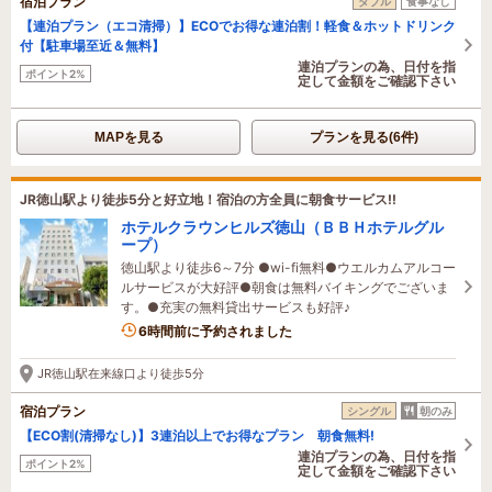
宿泊プラン
ダブル
食事なし
【連泊プラン（エコ清掃）】ECOでお得な連泊割！軽食＆ホットドリンク
付【駐車場至近＆無料】
連泊プランの為、日付を指
ポイント2%
定して金額をご確認下さい
MAPを見る
プランを見る(6件)
JR徳山駅より徒歩5分と好立地！宿泊の方全員に朝食サービス!!
ホテルクラウンヒルズ徳山（ＢＢＨホテルグル
ープ）
徳山駅より徒歩6～7分 ●wi-fi無料●ウエルカムアルコー
ルサービスが大好評●朝食は無料バイキングでございま
す。●充実の無料貸出サービスも好評♪
6時間前に予約されました
JR徳山駅在来線口より徒歩5分
宿泊プラン
シングル
朝のみ
【ECO割(清掃なし)】3連泊以上でお得なプラン 朝食無料!
連泊プランの為、日付を指
ポイント2%
定して金額をご確認下さい