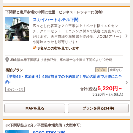
下関駅と唐戸市場の中間に位置！ビジネス・レジャーに便利♪
スカイハートホテル下関
広々とした客室は２０平米以上！ベッド幅１４０セン
チ、クローゼット、ミニシンク付きで快適にお寛ぎいた
だけます。唐戸市場や海響館も徒歩圏、J:COMアリーナ
や海峡メッセも最寄りです♪
3名がこの宿を見ています
たった今予約されました
JR山陽本線下関駅より徒歩17分、車の場合は中国道下関ICより10分弱
宿泊プラン
ダブル
食事なし
【早割45・素泊まり】45日前までの予約限定！早めの計画でお得にご予
約♪
5,220円～
合計(税込)
ポイント2%
5,220円～/人(税込)
MAPを見る
プランを見る(34件)
JR下関駅徒歩2分／平面駐車場完備（大型車可）
KOKO STAY 下関