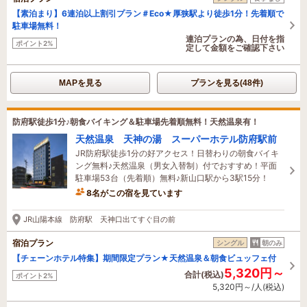
【素泊まり】6連泊以上割引プラン＃Eco★厚狭駅より徒歩1分！先着順で
駐車場無料！
連泊プランの為、日付を指
ポイント2%
定して金額をご確認下さい
MAPを見る
プランを見る(48件)
防府駅徒歩1分♪朝食バイキング＆駐車場先着順無料！天然温泉有！
天然温泉 天神の湯 スーパーホテル防府駅前
JR防府駅徒歩1分の好アクセス！日替わりの朝食バイキ
ング無料♪天然温泉（男女入替制）付でおすすめ！平面
駐車場53台（先着順）無料♪新山口駅から3駅15分！
8名がこの宿を見ています
10分前に予約されました
JR山陽本線 防府駅 天神口出てすぐ目の前
宿泊プラン
シングル
朝のみ
【チェーンホテル特集】期間限定プラン★天然温泉＆朝食ビュッフェ付
5,320円～
合計(税込)
ポイント2%
5,320円～/人(税込)