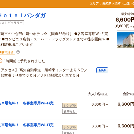
エリア：
高知県 > 須崎・土佐・
最安料金(
Ｈｏｔｅｌバンダガ
6,60
フォトギャラリー
（6,600円～
須崎市の中心部に建つホテル☆（国道56号線） ●各客室専用Wi-Fi完
備 ●コンビニ３店舗・スーパー・ドラッグストアまで≪徒歩圏内≫ ●
無料駐車場ございます
朝食
高評価
1時間前に予約されました
【アクセス】
高知自動車道 須崎東インターより５分／
MAP
高知空港より車で６０分／ＪＲ須崎駅より車で５分
大人1名
合計
(税込)
(
駐車場無料！ 各客室専用Wi-Fi完
6,600
6,600円～
シングル
食事なし
駐車場無料！ 各客室専用Wi-Fi完
6,600
6,600円～
シングル
食事なし