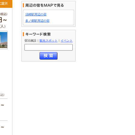
仁淀川
税込)
須崎駅周辺の宿
0円～
多ノ郷駅周辺の宿
/人）
宿泊施設
｜
観光スポット
｜
イベント
税込)
円～
円～