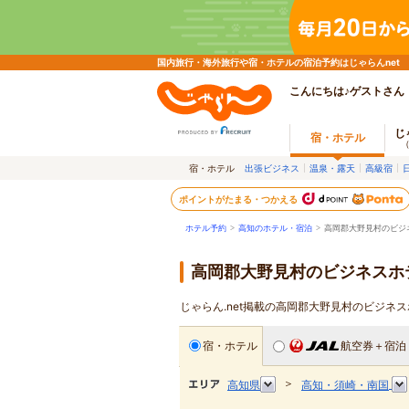
国内旅行・海外旅行や宿・ホテルの宿泊予約はじゃらんnet
こんにちは♪ゲストさん
じ
宿・ホテル
宿・ホテル
出張ビジネス
温泉・露天
高級宿
ポイントがたまる・つかえる
ホテル予約
>
高知のホテル・宿泊
>
高岡郡大野見村のビジ
高岡郡大野見村のビジネスホ
じゃらん.net掲載の高岡郡大野見村のビジネ
宿・ホテル
航空券＋宿泊
＞
高知県
高知・須崎・南国