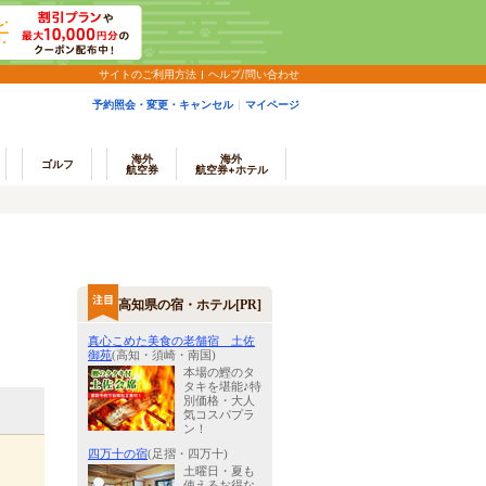
サイトのご利用方法
ヘルプ/問い合わせ
予約照会・変更・キャンセル
マイページ
海外
海外
ゴルフ
航空券
航空券+ホテル
高知県の宿・ホテル[PR]
真心こめた美食の老舗宿 土佐
御苑
(高知・須崎・南国)
本場の鰹のタ
タキを堪能♪特
別価格・大人
気コスパプラ
ン！
四万十の宿
(足摺・四万十)
土曜日・夏も
使えるお得な