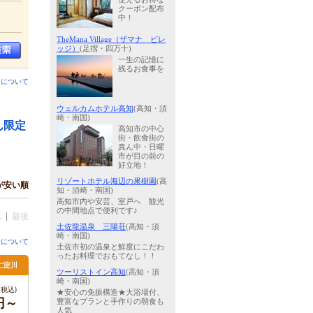
クーポン配布
中！
TheMana Village（ザマナ ビレ
ッジ）
(足摺・四万十)
一生の記憶に
残るお食事を
ンについて
ウェルカムホテル高知
(高知・須
崎・南国)
ん限定
高知市の中心
街・飲食街の
真ん中・日曜
市が目の前の
好立地！
リゾートホテル海辺の果樹園
(高
が安い順
知・須崎・南国)
高知市内や安芸、室戸へ 観光
の中間地点で便利です♪
へ
最後
土佐龍温泉 三陽荘
(高知・須
崎・南国)
金について
土佐市初の温泉と鮮度にこだわ
ったお料理でおもてなし！！
仁淀川
ツーリストイン高知
(高知・須
崎・南国)
税込)
★安心の免振構造★大浴場付、
円～
豊富なプランと手作りの朝食も
人気