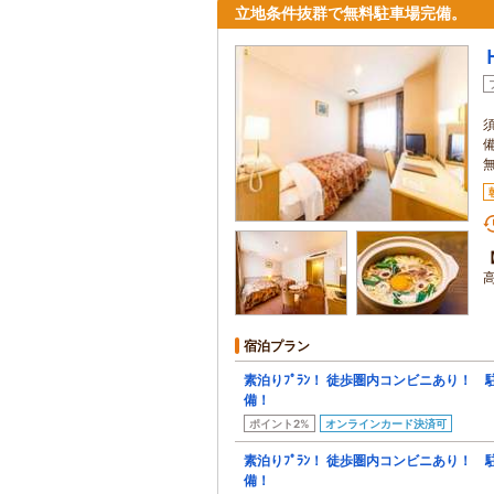
立地条件抜群で無料駐車場完備。
宿泊プラン
素泊りﾌﾟﾗﾝ！ 徒歩圏内コンビニあり！ 
備！
ポイント2%
オンラインカード決済可
素泊りﾌﾟﾗﾝ！ 徒歩圏内コンビニあり！ 
備！