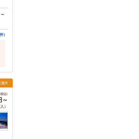
円～
件）
仁淀川
税込)
円～
/人）