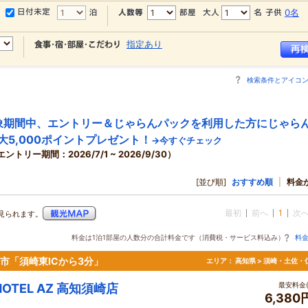
0名
指定あり
検索条件とアイコ
象期間中、エントリー＆じゃらんパックを利用した方にじゃら
大5,000ポイントプレゼント！
→今すぐチェック
エントリー期間：2026/7/1 ~ 2026/9/30）
[並び順]
おすすめ順
|
料金
最初
前へ
1
次
見られます。
料金は1泊1部屋の人数分の合計料金です（消費税・サービス料込み）
料
崎市「須崎東ICから3分」
エリア：
高知県 > 須崎・土佐・
最安料金(
HOTEL AZ 高知須崎店
6,380