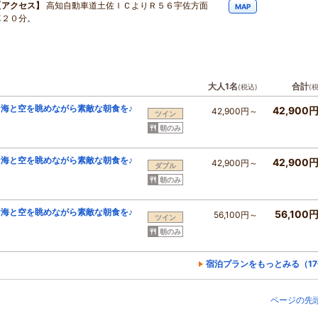
【アクセス】
高知自動車道土佐ＩＣよりＲ５６宇佐方面
MAP
車２０分。
大人1名
合計
(税込)
(
海と空を眺めながら素敵な朝食を♪
42,900
42,900円～
ツイン
朝のみ
海と空を眺めながら素敵な朝食を♪
42,900
42,900円～
ダブル
朝のみ
海と空を眺めながら素敵な朝食を♪
56,100
56,100円～
ツイン
朝のみ
宿泊プランをもっとみる（1
ページの先