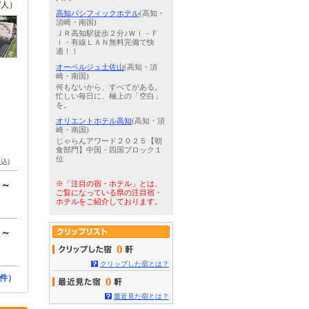
/人）
高知パシフィックホテル
(高知・
須崎・南国)
ＪＲ高知駅徒歩２分♪Ｗｉ－Ｆ
ｉ・有線ＬＡＮ無料完備で快
適！！
オーベルジュ土佐山
(高知・須
崎・南国)
何もないから、すべてがある。
忙しい毎日に、極上の「空白」
を。
オリエントホテル高知
(高知・須
崎・南国)
じゃらんアワード２０２５【朝
食部門】中国・四国ブロック１
位
税込)
円～
※「注目の宿・ホテル」とは、
ご覧になっている県の注目宿・
ホテルをご紹介しております。
円～
0
クリップした宿とは？
件）
0
最近見た宿とは？