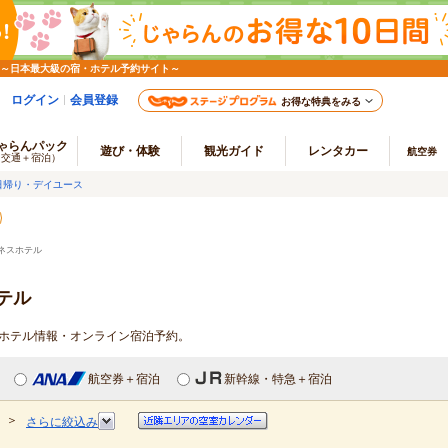
 ～日本最大級の宿・ホテル予約サイト～
ログイン
会員登録
お得な特典をみる
ゃらんパック
遊び・体験
観光ガイド
レンタカー
航空券
（交通＋宿泊）
日帰り・デイユース
ネスホテル
テル
スホテル情報・オンライン宿泊予約。
航空券＋宿泊
新幹線・特急＋宿泊
＞
さらに絞込み