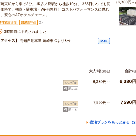
（6,380円～
須崎東ICから車で3分。JR多ノ郷駅から徒歩10分。 365日いつでも同
一価格で、朝食・駐車場・Wi-Fi無料！ コストパフォーマンスに優れ
た、安心のAZホテルチェーン。
清潔感
高評価
部屋
高評価
3時間前に予約されました
【アクセス】
高知自動車道 須崎東ICより3分
MAP
大人1名
合計
(税込)
(
6,380
6,380円～
シングル
朝のみ
7,590
7,590円～
シングル
朝・夕
宿泊プランをもっとみる（2