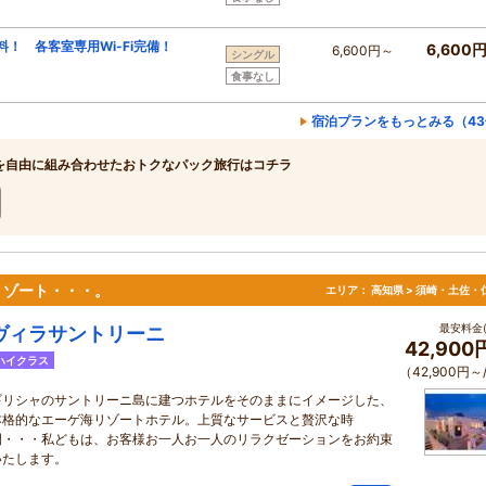
！ 各客室専用Wi-Fi完備！
6,600
6,600円～
シングル
食事なし
宿泊プランをもっとみる（43
を自由に組み合わせたおトクなパック旅行はコチラ
リゾート・・・。
エリア：
高知県 > 須崎・土佐・
最安料金(
ヴィラサントリーニ
42,900
ハイクラス
（42,900円～
ギリシャのサントリーニ島に建つホテルをそのままにイメージした、
本格的なエーゲ海リゾートホテル。上質なサービスと贅沢な時
間・・・私どもは、お客様お一人お一人のリラクゼーションをお約束
いたします。