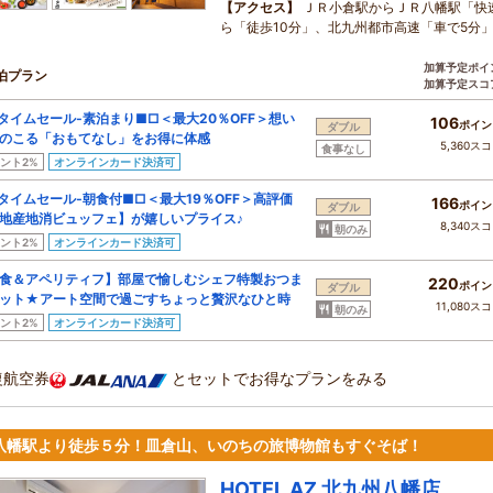
【アクセス】
ＪＲ小倉駅からＪＲ八幡駅「快
ら「徒歩10分」、北九州都市高速「車で5分
加算予定ポイ
泊プラン
加算予定スコ
タイムセール‐素泊まり■□＜最大20％OFF＞想い
106
ポイン
ダブル
のこる「おもてなし」をお得に体感
5,360ス
食事なし
ント2%
オンラインカード決済可
タイムセール‐朝食付■□＜最大19％OFF＞高評価
166
ポイン
ダブル
地産地消ビュッフェ】が嬉しいプライス♪
8,340ス
朝のみ
ント2%
オンラインカード決済可
食＆アペリティフ】部屋で愉しむシェフ特製おつま
220
ポイン
ダブル
ット★アート空間で過ごすちょっと贅沢なひと時
11,080ス
朝のみ
ント2%
オンラインカード決済可
復航空券
とセットでお得なプランをみる
R八幡駅より徒歩５分！皿倉山、いのちの旅博物館もすぐそば！
HOTEL AZ 北九州八幡店