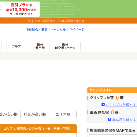
サイトのご利用方法
ヘルプ/問い合わせ
予約照会・変更・キャンセル
マイページ
海外
海外
ゴルフ
航空券
航空券+ホテル
0
クリップした宿とは
0
金が安い順
料金が高い順
エリア順
最近見た宿とは
エリア：
福岡県 > 北九州市（小倉・八幡・門司）