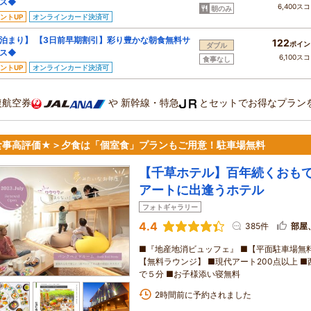
ス◆
6,400ス
朝のみ
ントUP
オンラインカード決済可
泊まり】 【3日前早期割引】彩り豊かな朝食無料サ
122
ポイン
ダブル
ス◆
6,100ス
食事なし
ントUP
オンラインカード決済可
復航空券
や
新幹線・特急
とセットでお得なプラン
食事高評価★＞夕食は「個室食」プランもご用意！駐車場無料
【千草ホテル】百年続くおも
アートに出逢うホテル
フォトギャラリー
4.4
385件
部屋
■『地産地消ビュッフェ』 ■【平面駐車場無料】
【無料ラウンジ】 ■現代アート200点以上 
で５分 ■お子様添い寝無料
2時間前に予約されました