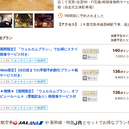
近くて充実♪全室Wi－Fi完備♪軽朝食無料サ
順（自走式立体駐車場》
1時間前に予約されました
【アクセス】
ＪＲ鹿児島本線黒崎駅下車、徒
加算予定ポイ
泊プラン
加算予定スコ
期間限定】「ウェルカムプラン♪」でお得にステイ
140
ポイン
セミダブル
朝食サービス付き♪
7,020ス
朝のみ
ント2%
オンラインカード決済可
Web限定】28日前までの早期予約割引プラン☆軽
136
ポイン
セミダブル
サービス付き♪
6,800ス
朝のみ
ント2%
オンラインカード決済可
★喫煙★【期間限定】「ウェルカムプラン♪」オフ
136
ポイン
シングル
ビュールーム☆（景観訳あり）軽朝食サービス付
6,800ス
朝のみ
ント2%
オンラインカード決済可
復航空券
や
新幹線・特急
とセットでお得なプラン