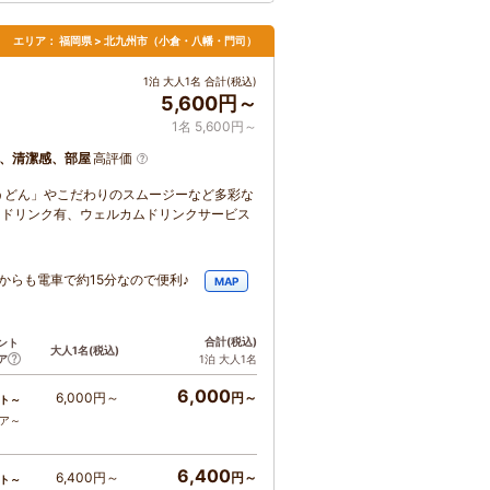
エリア：
福岡県 > 北九州市（小倉・八幡・門司）
1泊 大人1名 合計(税込)
5,600円～
1名 5,600円～
、清潔感、部屋
高評価
うどん」やこだわりのスムージーなど多彩な
ードリンク有、ウェルカムドリンクサービス
からも電車で約15分なので便利♪
MAP
合計
(税込)
ント
大人1名
(税込)
ア
1泊 大人1名
6,000
6,000円～
円～
ト～
コア～
6,400
6,400円～
円～
ト～