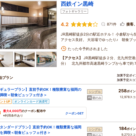
西鉄イン黒崎
フォトギャラリー
4.2
871件
接客
JR黒崎駅徒歩2分の駅近ホテル！ 小倉駅から
アクセス良好。 大浴場でゆったり♪ 朝食ブ
たった今予約されました
【アクセス】
JR黒崎駅徒歩２分、北九州空港
分） 北九州都市高速黒崎ランプから車で約
加算予定ポイ
泊プラン
加算予定スコ
ギュラープラン】直前予約OK！種類豊富な福岡の
258
ポイン
シングル
満喫＜朝食ビュッフェ付き＞
12,978ス
朝のみ
ントUP
オンラインカード決済可
最大4,000円
のクーポン配布中
クーポンGET
※利用条件あり
タンダードプラン】直前予約OK！種類豊富な福岡
184
ポイン
シングル
を満喫＜朝食ビュッフェ付き＞
9,270ス
朝のみ