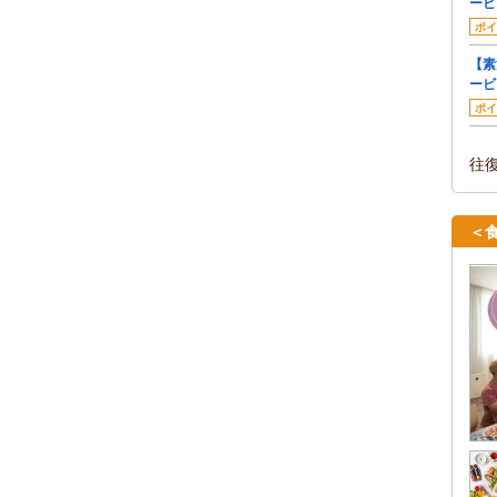
ービ
ポイ
【素
ービ
ポイ
往
＜