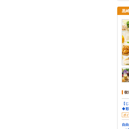
黒
宿
【じ
◆彩
ポイ
自由