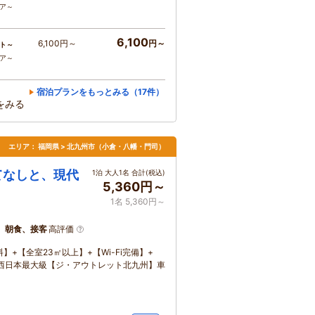
コア～
6,100
6,100円～
円～
ト～
コア～
宿泊プランをもっとみる（17件）
をみる
エリア：
福岡県 > 北九州市（小倉・八幡・門司）
てなしと、現代
1泊 大人1名 合計(税込)
5,360円～
1名 5,360円～
、朝食、接客
高評価
+【全室23㎡以上】+【Wi-Fi完備】+
■西日本最大級【ジ・アウトレット北九州】車