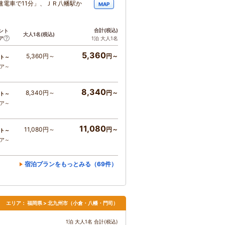
速電車で11分」、ＪＲ八幡駅か
MAP
」
合計
(税込)
ント
大人1名
(税込)
ア
1泊 大人1名
5,360
5,360円～
円～
ト～
コア～
8,340
8,340円～
円～
ト～
コア～
11,080
11,080円～
円～
ト～
コア～
宿泊プランをもっとみる（69件）
エリア：
福岡県 > 北九州市（小倉・八幡・門司）
1泊 大人1名 合計(税込)