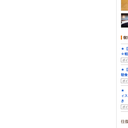
宿
★【
☆軽
ポイ
★【
朝食
ポイ
★ 
ィス
き
ポイ
往