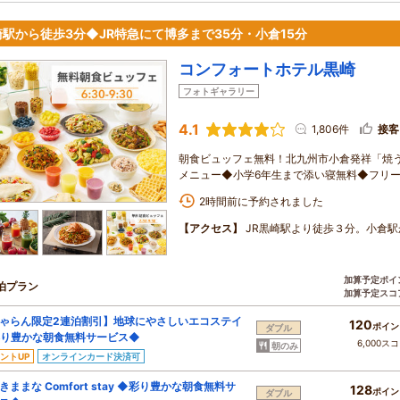
崎駅から徒歩3分◆JR特急にて博多まで35分・小倉15分
コンフォートホテル黒崎
フォトギャラリー
4.1
1,806件
接客
朝食ビュッフェ無料！北九州市小倉発祥「焼
メニュー◆小学6年生まで添い寝無料◆フリ
2時間前に予約されました
【アクセス】
JR黒崎駅より徒歩３分。小倉駅
加算予定ポイ
泊プラン
加算予定スコ
ゃらん限定2連泊割引】地球にやさしいエコステイ
120
ポイン
ダブル
り豊かな朝食無料サービス◆
6,000ス
朝のみ
ントUP
オンラインカード決済可
きままな Comfort stay ◆彩り豊かな朝食無料サ
128
ポイン
ダブル