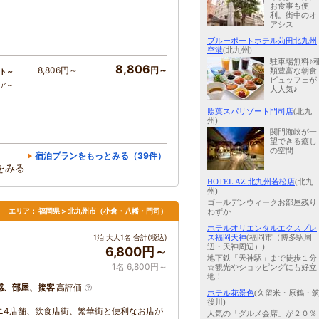
お食事も便
利。街中のオ
アシス
ブルーポートホテル苅田北九州
空港
(北九州)
駐車場無料♪
8,806
8,806円～
円～
類豊富な朝食
ト～
ビュッフェが
コア～
大人気♪
照葉スパリゾート門司店
(北九
州)
関門海峡が一
望できる癒し
の空間
宿泊プランをもっとみる（39件）
をみる
HOTEL AZ 北九州若松店
(北九
州)
ゴールデンウィークお部屋残り
エリア：
福岡県 > 北九州市（小倉・八幡・門司）
わずか
ホテルオリエンタルエクスプレ
ス福岡天神
(福岡市（博多駅周
1泊 大人1名 合計(税込)
辺・天神周辺）)
6,800円～
地下鉄「天神駅」まで徒歩１分
1名 6,800円～
☆観光やショッピングにも好立
地！
感、部屋、接客
高評価
ホテル花景色
(久留米・原鶴・
後川)
ビニ4店舗、飲食店街、繁華街と便利なお店が
人気の「グルメ会席」が２０％