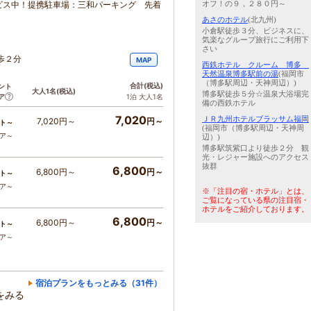
オフ！の９，２８０円～
ービス中！提携駐車場：三和パーキング 先着
あさのホテル
(北九州)
小倉駅徒歩３分、ビジネスに、
気楽なグループ旅行にご利用下
さい
歩２分
MAP
西鉄ホテル クルーム 博多
天然温泉博多駅前の湯
(福岡市
（博多駅周辺・天神周辺）)
合計
(税込)
ント
大人1名
(税込)
博多駅徒歩５分☆温泉大浴場完
ア
1泊 大人1名
備の西鉄ホテル
7,020
ＪＲ九州ホテルブラッサム福岡
7,020円～
円～
ト～
(福岡市（博多駅周辺・天神周
コア～
辺）)
博多駅筑紫口より徒歩２分 観
光・レジャー施設へのアクセス
抜群
6,800
6,800円～
円～
ト～
コア～
※「注目の宿・ホテル」とは、
ご覧になっている県の注目宿・
ホテルをご紹介しております。
6,800
6,800円～
円～
ト～
コア～
宿泊プランをもっとみる（31件）
をみる