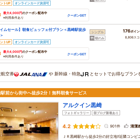
ントUP
オンラインカード決済可
最大4,000円
のクーポン配布中
クーポンGET
※利用条件あり
イムセール】朝食ビュッフェ付プラン＜黒崎駅徒歩
176
ポイン
シングル
＞
8,806ス
朝のみ
ントUP
オンラインカード決済可
最大4,000円
のクーポン配布中
クーポンGET
※利用条件あり
復航空券
や
新幹線・特急
とセットでお得なプラン
崎駅前から街中へ徒歩2分！無料朝食サービス
アルクイン黒崎
フォトギャラリー
宿ブログ新着あり
4.2
901件
清潔
ＪＲ黒崎駅から徒歩2分の好立地!!近隣コン