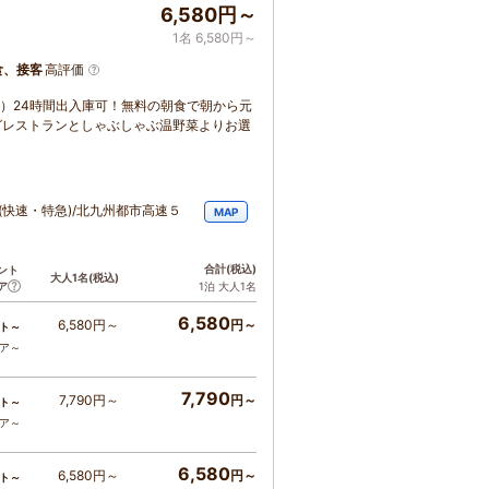
6,580円～
1名 6,580円～
食、接客
高評価
料）24時間出入庫可！無料の朝食で朝から元
ングレストランとしゃぶしゃぶ温野菜よりお選
(快速・特急)/北九州都市高速５
MAP
合計
(税込)
ント
大人1名
(税込)
ア
1泊 大人1名
6,580
6,580円～
円～
ト～
コア～
7,790
7,790円～
円～
ト～
コア～
6,580
6,580円～
円～
ト～