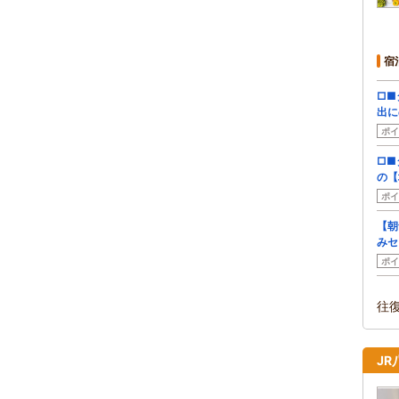
宿
□■
出に
ポイ
□■
の【
ポイ
【朝
みセ
ポイ
往
J