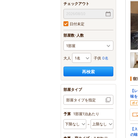
チェックアウト
日付未定
部屋数･人数
大人
子供
0名
再検索
宿
部屋タイプ
【レ
味を
部屋タイプを指定
ポイ
予算
1部屋1泊あたり
【ス
の味