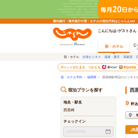
国内旅行・海外旅行や宿・ホテルの宿泊予約はじゃらんnet
こんにちは♪ゲストさん
じ
宿・ホテル
宿・ホテル
出張ビジネス
温泉・露天
高級宿
ポイントがたまる・つかえる
宿・ホテル予約
>
福岡県
>
西黒崎駅周辺のビジネス
宿泊プランを探す
西
地名・駅名
9
軒
西黒崎
チェックイン
J