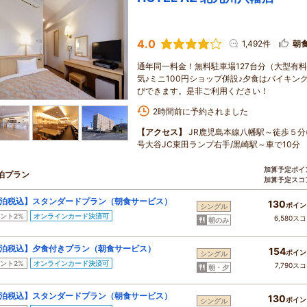
4.0
1,492件
朝
通年同一料金！無料駐車場127台分（大型有
気♪ミニ100円ショップ併設♪夕食はバイキ
びできます。是非ご利用ください！
2時間前に予約されました
【アクセス】
JR鹿児島本線八幡駅～徒歩５分
号大谷JC東田ランプ右手/黒崎駅～車で10分
加算予定ポイ
泊プラン
加算予定スコ
泊税込】スタンダードプラン（朝食サービス）
130
ポイン
シングル
ント2%
オンラインカード決済可
6,580ス
朝のみ
泊税込】夕食付きプラン（朝食サービス）
154
ポイン
シングル
ント2%
オンラインカード決済可
7,790ス
朝・夕
泊税込】スタンダードプラン（朝食サービス）
130
ポイン
シングル