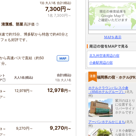
1泊 大人1名 合計(税込)
7,300円～
1名 7,300円～
、清潔感、部屋
高評価
快速で約15分、博多駅から特急で約40分と
MAPを表示
ッフェも好評です。
北九州空港周辺の宿
から高速バスで直結（約50
MAP
小倉駅周辺の宿
７分。
合計
(税込)
ント
福岡県の宿・ホテル[PR
大人1名
(税込)
ア
1泊 大人1名
ホテルクラウンパレス小倉
12,978
12,978円～
円～
ト～
（HMIホテルグループ）
(北九
州)
コア～
紫川のほとり
に位置する、
リバーサイド
ホテルです♪
アーバンホテルかじまち
(北九
州)
9,270
9,270円～
円～
ト～
ＪＲ小倉駅か
ら徒歩５分。
コア～