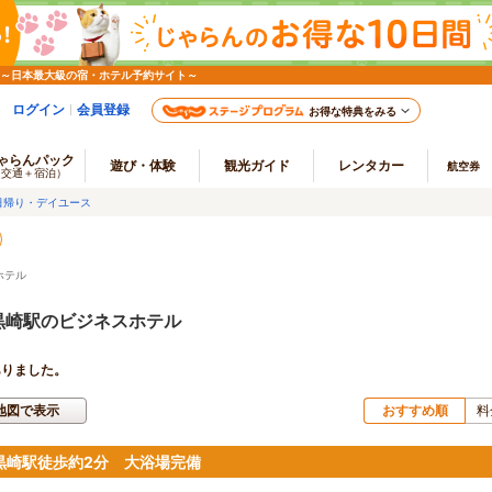
 ～日本最大級の宿・ホテル予約サイト～
ログイン
会員登録
お得な特典をみる
ゃらんパック
遊び・体験
観光ガイド
レンタカー
航空券
（交通＋宿泊）
日帰り・デイユース
ホテル
黒崎駅のビジネスホテル
ありました。
地図で表示
おすすめ順
料
R黒崎駅徒歩約2分 大浴場完備