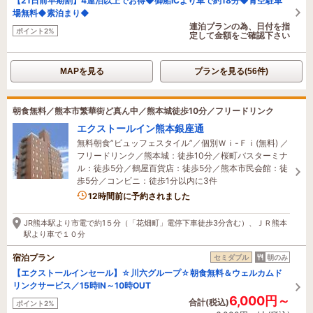
【21日前早期割】4連泊以上でお得◆御船ICより車で約18分◆青空駐車
場無料◆素泊まり◆
連泊プランの為、日付を指
ポイント2%
定して金額をご確認下さい
MAPを見る
プランを見る(56件)
朝食無料／熊本市繁華街ど真ん中／熊本城徒歩10分／フリードリンク
エクストールイン熊本銀座通
無料朝食”ビュッフェスタイル”／個別Ｗｉ-Ｆｉ(無料) ／
フリードリンク／熊本城：徒歩10分／桜町バスターミナ
ル：徒歩5分／鶴屋百貨店：徒歩5分／熊本市民会館：徒
歩5分／コンビニ：徒歩1分以内に3件
12時間前に予約されました
JR熊本駅より市電で約1５分（「花畑町」電停下車徒歩3分含む）、ＪＲ熊本
駅より車で１０分
宿泊プラン
セミダブル
朝のみ
【エクストールインセール】☆川六グループ☆朝食無料＆ウェルカムド
リンクサービス／15時IN～10時OUT
6,000円～
合計(税込)
ポイント2%