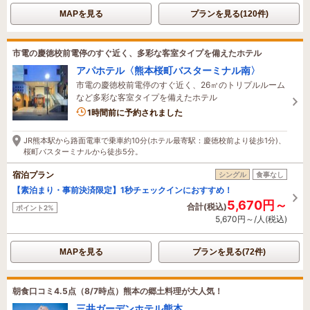
MAPを見る
プランを見る(120件)
市電の慶徳校前電停のすぐ近く、多彩な客室タイプを備えたホテル
アパホテル〈熊本桜町バスターミナル南〉
市電の慶徳校前電停のすぐ近く、26㎡のトリプルルーム
など多彩な客室タイプを備えたホテル
1時間前に予約されました
JR熊本駅から路面電車で乗車約10分(ホテル最寄駅：慶徳校前より徒歩1分)、
桜町バスターミナルから徒歩5分。
宿泊プラン
シングル
食事なし
【素泊まり・事前決済限定】1秒チェックインにおすすめ！
5,670円～
合計(税込)
ポイント2%
5,670円～/人(税込)
MAPを見る
プランを見る(72件)
朝食口コミ4.5点（8/7時点）熊本の郷土料理が大人気！
三井ガーデンホテル熊本