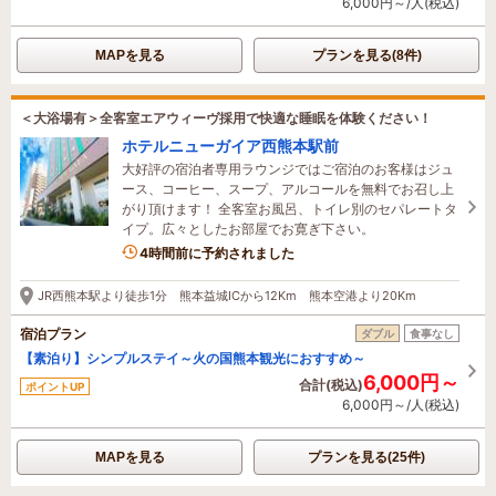
6,000円～/人(税込)
MAPを見る
プランを見る(8件)
＜大浴場有＞全客室エアウィーヴ採用で快適な睡眠を体験ください！
ホテルニューガイア西熊本駅前
大好評の宿泊者専用ラウンジではご宿泊のお客様はジュ
ース、コーヒー、スープ、アルコールを無料でお召し上
がり頂けます！ 全客室お風呂、トイレ別のセパレートタ
イプ。広々としたお部屋でお寛ぎ下さい。
4時間前に予約されました
JR西熊本駅より徒歩1分 熊本益城ICから12Km 熊本空港より20Km
宿泊プラン
ダブル
食事なし
【素泊り】シンプルステイ～火の国熊本観光におすすめ～
6,000円～
合計(税込)
ポイントUP
6,000円～/人(税込)
MAPを見る
プランを見る(25件)