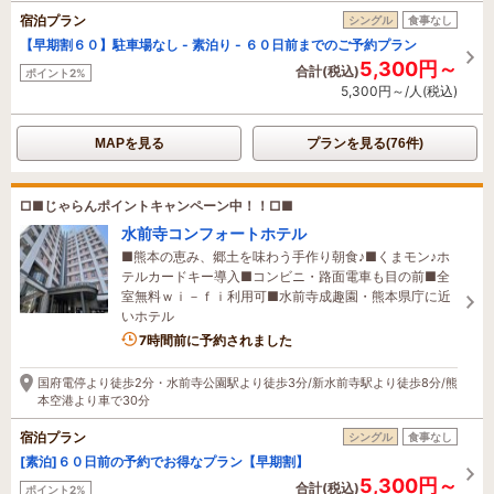
宿泊プラン
シングル
食事なし
【早期割６０】駐車場なし - 素泊り - ６０日前までのご予約プラン
5,300円～
合計(税込)
ポイント2%
5,300円～/人(税込)
MAPを見る
プランを見る(76件)
□■じゃらんポイントキャンペーン中！！□■
水前寺コンフォートホテル
■熊本の恵み、郷土を味わう手作り朝食♪■くまモン♪ホ
テルカードキー導入■コンビニ・路面電車も目の前■全
室無料ｗｉ－ｆｉ利用可■水前寺成趣園・熊本県庁に近
いホテル
7時間前に予約されました
国府電停より徒歩2分・水前寺公園駅より徒歩3分/新水前寺駅より徒歩8分/熊
本空港より車で30分
宿泊プラン
シングル
食事なし
[素泊]６０日前の予約でお得なプラン【早期割】
5,300円～
合計(税込)
ポイント2%