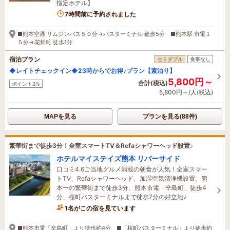
指定ホテル】
7時間前に予約されました
■熊本空港 リムジンバス５０分→バスターミナル 徒歩5分 ■熊本駅 市電１
５分→花畑町 徒歩1分
宿泊プラン
セミダブル
食事なし
◆レイトチェックイン◆23時からでお得♪プラン【素泊り】
5,800円～
合計(税込)
ポイント2%
5,800円～/人(税込)
MAPを見る
プランを見る(88件)
繁華街まで徒歩3分！全室スマートTV＆Refaシャワーヘッド設置♪
ホテルマイステイズ熊本 リバーサイド
口コミ4.6ご当地グルメ満載の朝食が人気！全室スマー
トTV、Refaシャワーヘッド、加湿空気清浄機設置。熊
本一の繁華街まで徒歩3分、熊本市電「辛島町」徒歩4
分、桜町バスターミナルまで徒歩7分の好立地♪
1名がこの宿を見ています
6時間前に予約されました
■熊本市電「辛島町」より徒歩約4分 ■「桜町バスターミナル」より徒歩約