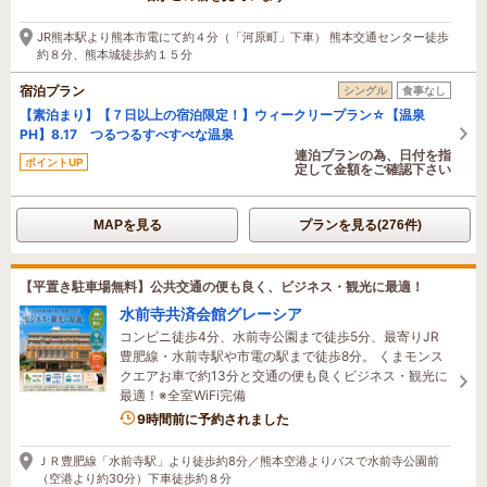
4時間前に予約されました
JR熊本駅より熊本市電にて約４分（「河原町」下車） 熊本交通センター徒歩
約８分、熊本城徒歩約１５分
宿泊プラン
シングル
食事なし
【素泊まり】【７日以上の宿泊限定！】ウィークリープラン☆【温泉
PH】8.17 つるつるすべすべな温泉
連泊プランの為、日付を指
ポイントUP
定して金額をご確認下さい
MAPを見る
プランを見る(276件)
【平置き駐車場無料】公共交通の便も良く、ビジネス・観光に最適！
水前寺共済会館グレーシア
コンビニ徒歩4分、水前寺公園まで徒歩5分、最寄りJR
豊肥線・水前寺駅や市電の駅まで徒歩8分。 くまモンス
クエアお車で約13分と交通の便も良くビジネス・観光に
最適！※全室WiFi完備
9時間前に予約されました
ＪＲ豊肥線「水前寺駅」より徒歩約8分／熊本空港よりバスで水前寺公園前
（空港より約30分）下車徒歩約８分