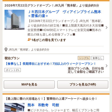
2026年7月22日グランドオープン！JR九州「熊本駅」より徒歩約5分
ＪＲ西日本グループ ヴィアインプライム熊本
＜雲雀の湯＞
【2026年7月22日グランドオープン】JR九州「熊本駅」
より徒歩約5分の好立地！■最上階露天風呂付き大浴場■
全室禁煙■HDMI対応スマートテレビ全室完備■熊本の
郷土の味も楽しめる朝食ブッフェ■
1名がこの宿を見ています
7時間前に予約されました
JR九州「熊本駅」より徒歩約5分
宿泊プラン
シングル
食事なし
【食事なし】長期滞在におすすめ！7泊以上のウィークリープラン！
連泊プランの為、日付を指
ポイント2%
定して金額をご確認下さい
MAPを見る
プランを見る(74件)
【最上階に畳の大浴場あり！】繁華街の上通アーケードへ徒歩１分！
熊本 和数奇 司館
■ビジネスから、レジャーまで、幅広くプランをご用