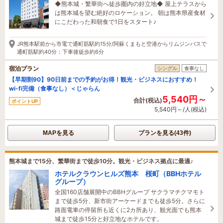
◆熊本城・繁華街へ徒歩圏内の好立地◆ 屋上テラスから
は熊本城を望む絶好のロケーション。 朝は熊本県産食材
にこだわった和朝食で1日をスタート♪
JR熊本駅前から市電で通町筋駅約15分/阿蘇くまもと空港からリムジンバスで
通町筋駅約40分：下車後徒歩約6分
宿泊プラン
シングル
食事なし
【早期割90】90日前までの予約がお得！観光・ビジネスにおすすめ！
wi-fi完備（食事なし）＜じゃらん
5,540円～
合計(税込)
ポイントUP
5,540円～/人(税込)
MAPを見る
プランを見る(43件)
熊本城まで15分、繁華街まで徒歩10分。観光・ビジネス拠点に最適♪
ホテルクラウンヒルズ熊本 桜町（BBHホテル
グループ）
全国160店舗展開中のBBHグループ サクラマチクマモト
まで徒歩5分、新市街アーケードまでも徒歩5分。さらに
路面電車の停留所も近くに2カ所あり、観光面でも熊本
城まで徒歩15分と好立地なホテルです。