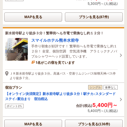
5,300円～/人(税込)
MAPを見る
プランを見る(87件)
新水前寺駅より徒歩３分！繁華街へも市電で乗換なし約１２分！
スマイルホテル熊本水前寺
手作り朝食が好評です！ 繁華街へも市電で乗換なし約１
２分！ 全室、個別空調 空気清浄機 アラミックナノバ
ブルシャワーヘッド設置しています。
1名がこの宿を見ています
5時間前に予約されました
ＪＲ新水前寺駅より徒歩３分。高速バス・空港リムジンバス味噌天神バス停
より徒歩７分。
宿泊プラン
シングル
食事なし
【オンライン決済限定】新水前寺駅より徒歩３分！駅チカ♪スタンダード
ステイ♪素泊まり 宿泊税込
5,400円～
合計(税込)
ポイント2%
5,400円～/人(税込)
MAPを見る
プランを見る(136件)