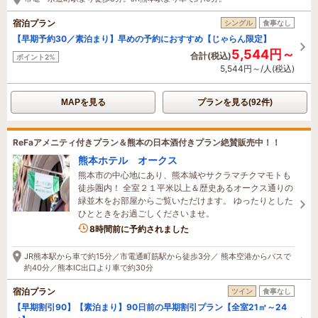
宿泊プラン
シングル
食事なし
【早期予約30／素泊まり】早めの予約におすすめ【じゃらん限定】
5,544円～
合計(税込)
ポイント2%
5,544円～/人(税込)
MAPを見る
プランを見る(92件)
ReFaアメニティ付きプラン＆熊本の日本酒付きプラン絶賛販売中！！
熊本ホテル オークス
熊本市の中心地にあり、熊本城やサクラマチクマモトも
徒歩圏内！ 全室２１平米以上＆歴史あるオークス通りの
緑並木をお部屋からご覧いただけます。 ゆったりとした
ひとときをお過ごしくださいませ。
8時間前に予約されました
JR熊本駅から車で約15分／市電通町筋駅から徒歩3分／ 熊本空港からバスで
約40分／熊本IC出口より車で約30分
宿泊プラン
ツイン
食事なし
【早期割引90】【素泊まり】90日前の早期割引プラン【全室21㎡～24