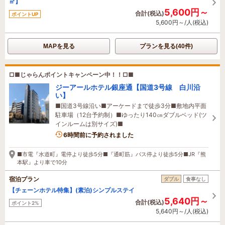
㎡】
5,600円～
合計(税込)
ポイントUP
5,600円～/人(税込)
MAPを見る
プランを見る(40件)
□■じゃらんポイントキャンペーン中！！□■
ジーアールホテル銀座通【国道3号線 白川沿
い】
■国道3号線沿い■アーケードまで徒歩3分■敷地内平面
駐車場（12台予約制）■ゆったり140㎝ダブルベッド(ツ
インルームは別サイズ)■
6時間前に予約されました
■市電『水道町』電停より徒歩5分■『通町筋』バス停より徒歩5分■JR『熊
本駅』より車で10分
宿泊プラン
ダブル
食事なし
【チェーンホテル特集】(素泊)シンプルステイ
5,640円～
合計(税込)
ポイント2%
5,640円～/人(税込)