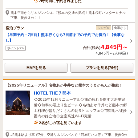
7時間前に予約されました
熊本空港からリムジンバスにて熊本の交通の拠点！熊本桜町バスターミナル
下車、徒歩３分！！
宿泊プラン
シングル
食事なし
【早期予約・7日前】熊本行くなら7日前までの予約でお得泊！【食事な
し】
4,845円～
合計(税込)
ポイント2%
4,845円～/人(税込)
MAPを見る
プランを見る(76件)
【2025年リニューアル】名物あか牛丼など熊本のうまかもんが集結！
HOTEL THE 7 熊本
◇2025年12月リニューアル◇旅の疲れを癒す大浴場完
備◇無料の湯上り生ビール◇名物あか牛丼など熊本の郷
土料理が盛りだくさんの朝食ビュッフェ◇市街地へ徒歩
圏内の好立地◇全室高速Wi-Fi完備
2名がこの宿を見ています
32分前に予約されました
JR熊本駅より車で7分、空港リムジンバスで「河原町バス停」下車、徒歩O分