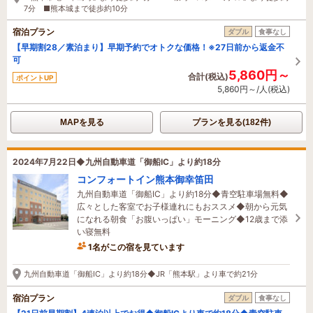
7分 ■熊本城まで徒歩約10分
宿泊プラン
ダブル
食事なし
【早期割28／素泊まり】早期予約でオトクな価格！※27日前から返金不
可
5,860円～
合計(税込)
ポイントUP
5,860円～/人(税込)
MAPを見る
プランを見る(182件)
2024年7月22日◆九州自動車道「御船IC」より約18分
コンフォートイン熊本御幸笛田
九州自動車道「御船IC」より約18分◆青空駐車場無料◆
広々とした客室でお子様連れにもおススメ◆朝から元気
になれる朝食「お腹いっぱい」モーニング◆12歳まで添
い寝無料
1名がこの宿を見ています
17分前に予約されました
九州自動車道「御船IC」より約18分◆JR「熊本駅」より車で約21分
宿泊プラン
ダブル
食事なし