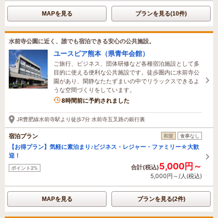
MAPを見る
プランを見る(10件)
水前寺公園に近く、誰でも宿泊できる安心の公共施設。
ユースピア熊本（県青年会館）
ご旅行、ビジネス、団体研修など各種宿泊施設として多
目的に使える便利な公共施設です。徒歩圏内に水前寺公
園があり、閑静なたたずまいの中でリラックスできるよ
うな空間づくりをしています。
8時間前に予約されました
JR豊肥線水前寺駅より徒歩7分 水前寺五叉路の銀行裏
宿泊プラン
和室
食事なし
【お得プラン】気軽に素泊まり♪ビジネス・レジャー・ファミリー☆大歓
迎！
5,000円～
合計(税込)
ポイント2%
5,000円～/人(税込)
MAPを見る
プランを見る(2件)