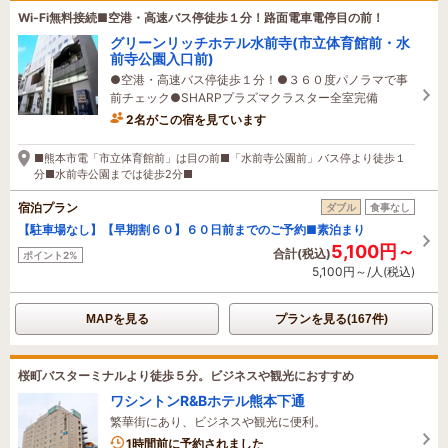
Wi-Fi無料接続■空港・高速バス停徒歩１分！路面電車電停目の前！
グリーンリッチホテル水前寺(市立体育館前・水
前寺公園入口前)
●空港・高速バス停徒歩１分！●３６０度パノラマで事
前チェック●SHARPプラズマクラスター全室完備
2名がこの宿を見ています
6時間前に予約されました
■熊本市電「市立体育館前」は目の前■「水前寺公園前」バス停より徒歩１
分■水前寺公園までは徒歩2分■
宿泊プラン
ダブル
食事なし
【駐車場なし】【早期割６０】６０日前までのご予約■素泊まり
5,100円～
合計(税込)
ポイント2%
5,100円～/人(税込)
MAPを見る
プランを見る(167件)
桜町バスターミナルより徒歩５分。ビジネスや観光におすすめ
ワシントンR&Bホテル熊本下通
繁華街にあり、ビジネスや観光に便利。
1時間前に予約されました