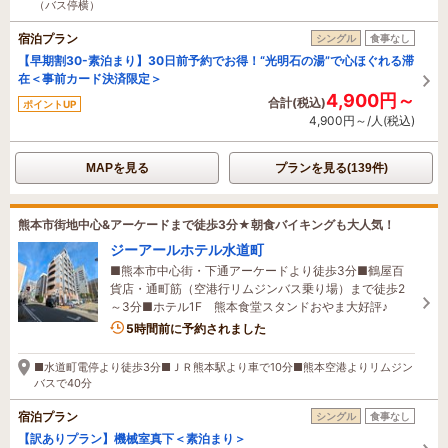
（バス停横）
宿泊プラン
シングル
食事なし
【早期割30-素泊まり】30日前予約でお得！“光明石の湯”で心ほぐれる滞
在＜事前カード決済限定＞
4,900円～
合計(税込)
ポイントUP
4,900円～/人(税込)
MAPを見る
プランを見る(139件)
熊本市街地中心&アーケードまで徒歩3分★朝食バイキングも大人気！
ジーアールホテル水道町
■熊本市中心街・下通アーケードより徒歩3分■鶴屋百
貨店・通町筋（空港行リムジンバス乗り場）まで徒歩2
～3分■ホテル1F 熊本食堂スタンドおやま大好評♪
5時間前に予約されました
■水道町電停より徒歩3分■ＪＲ熊本駅より車で10分■熊本空港よりリムジン
バスで40分
宿泊プラン
シングル
食事なし
【訳ありプラン】機械室真下＜素泊まり＞