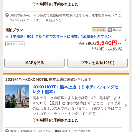
5時間前に予約されました
JR熊本駅から、４つめの市電慶徳校前駅下車徒歩３分。熊本空港からバスに
て桜町バスターミナル下車徒歩５分
宿泊プラン
シングル
朝のみ
☆【早期割引60】早期予約でスマートに滞在。1泊朝食付きプラン
5,540円～
合計(税込)
ポイント2%
5,540円～/人(税込)
MAPを見る
プランを見る(108件)
2026/4/1～KOKO HOTEL 熊本上通に改称いたします
KOKO HOTEL 熊本上通（旧 ホテルウィングセ
レクト熊本）
熊本市電「水道町駅」より徒歩3分、JR「熊本駅」より
車で15分 【重要】連泊時の清掃は3日ごとに、それ以外
の日はタオルのみ交換となります。 （歯ブラシ等はフロ
ントのアメニティバイキングにてご用意）
8時間前に予約されました
市電・水道町駅より徒歩3分。JR熊本駅より車で約15分。