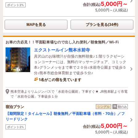
5,000円～
合計(税込)
ポイント2%
5,000円～/人(税込)
MAPを見る
プランを見る(34件)
お車の方必見！！平面駐車場なので出し入れ便利／朝食無料／Wi-Fi
エクストールイン熊本水前寺
具沢山のお味噌汁が自慢の無料朝食♪１階リラクゼーシ
ョンコーナーには、無料のマッサージチェア、コミック
本♪グランメッセまで車で２０分♪水前寺公園まで徒歩５
分♪熊本市総合体育館まで徒歩５分♪
1名がこの宿を見ています
7時間前に予約されました
熊本空港よりリムジンバスで「水前寺公園前」下車すぐ★ JR熊本駅より市電
で「水前寺公園」下車徒歩１分
宿泊プラン
シングル
朝のみ
【期間限定！タイムセール】朝食無料／平面駐車場（有料・70台）／フ
リードリンク
5,000円～
合計(税込)
ポイント2%
5,000円～/人(税込)