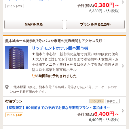
6,380円～
合計(税込)
ポイント2%
6,380円～/人(税込)
MAPを見る
プランを見る(12件)
熊本城ホール徒歩約7分♪バスや市電の交通機関もアクセス良好！
リッチモンドホテル熊本新市街
★熊本市中心部、新市街の立地でお買い物や飲食に便利
★大人1名に対してお子様1名まで添寝無料★女性用・お
子様用アメニティ無料★朝食は炊きたて釜飯が自慢★新
型コロナ感染対策実施ホテル
8時間前に予約されました
JR熊本駅乗り換え、熊本市電「辛島町」電停より徒歩3分。アーケードのサ
ンロード新市街の中です。
宿泊プラン
シングル
食事なし
【室数限定】90日前までの予約でお得な早期割プラン～素泊まり～
6,400円～
合計(税込)
ポイントUP
6,400円～/人(税込)