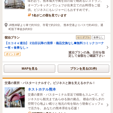
味わおう。熊本城天守閣を目の前で眺めるレストラン。
オープンキッチンでシェフが出来立てのお料理をご提
供。ビジネスにもレジャーにもおすすめです。
1名がこの宿を見ています
1時間前に予約されました
JR熊本駅より車で約10分、市電で約20分。 熊本空港よりバスで約40分。通
町筋下車徒歩約8分
宿泊プラン
セミダブル
食事なし
【エコｄｅ連泊】 2泊目以降の清掃・備品交換なし■無料コミックコーナ
ー有＜食事なし＞
連泊プランの為、日付を指
ポイントUP
定して金額をご確認下さい
MAPを見る
プランを見る(31件)
交通の要所・バスターミナルすぐ。ビジネスと旅を支えるホテル！
ネストホテル熊本
交通の要所・バスターミナル至近で移動もスムーズ。 ビ
ジネスから観光まであらゆる旅の拠点。 都会の安らぎの
空間で心地よい眠りと地元の旬を味わう朝食ビュッフェ
で活力を。 あなたの熊本滞在を応援！