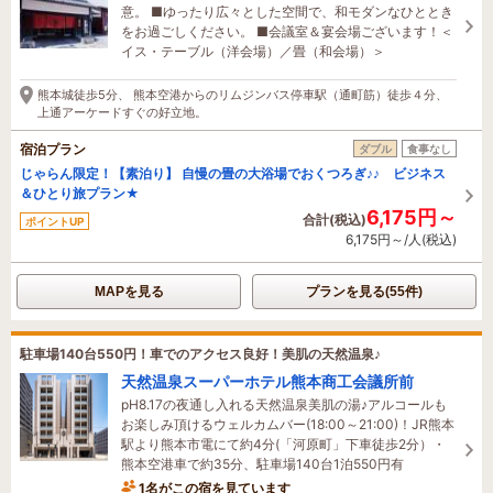
意。 ■ゆったり広々とした空間で、和モダンなひととき
をお過ごしください。 ■会議室＆宴会場ございます！＜
イス・テーブル（洋会場）／畳（和会場）＞
熊本城徒歩5分、 熊本空港からのリムジンバス停車駅（通町筋）徒歩４分、
上通アーケードすぐの好立地。
宿泊プラン
ダブル
食事なし
じゃらん限定！【素泊り】 自慢の畳の大浴場でおくつろぎ♪♪ ビジネス
＆ひとり旅プラン★
6,175円～
合計(税込)
ポイントUP
6,175円～/人(税込)
MAPを見る
プランを見る(55件)
駐車場140台550円！車でのアクセス良好！美肌の天然温泉♪
天然温泉スーパーホテル熊本商工会議所前
pH8.17の夜通し入れる天然温泉美肌の湯♪アルコールも
お楽しみ頂けるウェルカムバー(18:00～21:00)！JR熊本
駅より熊本市電にて約4分(「河原町」下車徒歩2分）・
熊本空港車で約35分、駐車場140台1泊550円有
1名がこの宿を見ています