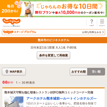
じゃらん
お得な特典をみる
熊本市のビジネスホテル
日付未定1泊 1部屋 大人1名 子供0名
条件を変更して再検索
MAP表示
おすすめ順
安い順
66
軒中
1
～
30
軒表示
熊本城天守閣を臨む朝食レストラン好評◎無料コミックコーナー完備
アークホテル熊本城前―ルートインホテルズ―
1日のスタートはおいしい食事から。肥後名物を朝食で