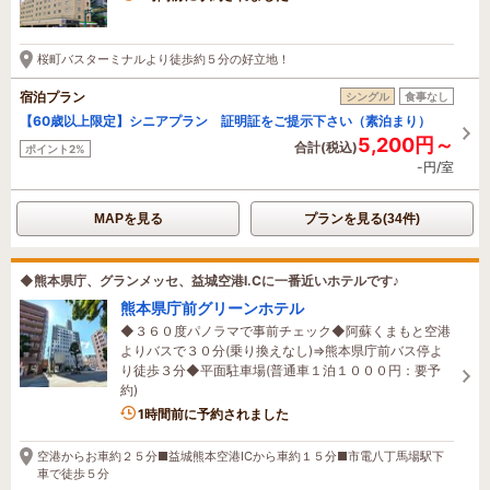
桜町バスターミナルより徒歩約５分の好立地！
宿泊プラン
シングル
食事なし
【60歳以上限定】シニアプラン 証明証をご提示下さい（素泊まり）
5,200円～
合計(税込)
ポイント2%
-円/室
MAPを見る
プランを見る(34件)
◆熊本県庁、グランメッセ、益城空港I.Cに一番近いホテルです♪
熊本県庁前グリーンホテル
◆３６０度パノラマで事前チェック◆阿蘇くまもと空港
よりバスで３０分(乗り換えなし)⇒熊本県庁前バス停よ
り徒歩３分◆平面駐車場(普通車１泊１０００円：要予
約)
1時間前に予約されました
空港からお車約２５分■益城熊本空港ICから車約１５分■市電八丁馬場駅下
車で徒歩５分