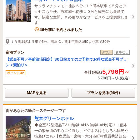
サクラマチクマモト徒歩５分､ＪＲ熊本駅車で５分とア
クセスも至便。熊本城へ徒歩１０分と観光にも最適で
す。快適な空間、きめ細やかなサービスをご提供致しま
す。
46分前に予約されました
ＪＲ熊本駅より車で5分。熊本IC，熊本空港益城ICより車で30分
宿泊プラン
ダブル
食事なし
【返金不可／事前決済限定】30日前までのご予約でお得な返金不可プラ
ン＜素泊り＞
5,796円～
合計(税込)
ポイントUP
5,796円～/人(税込)
MAPを見る
プランを見る(96件)
街があなたの舞台―ステージ―です
熊本グリーンホテル
◆全室32型液晶TV！有線LAN＆無線LAN対応！！熊本
一の繁華街の中心に位置し、ビジネスはもちろん観光や
街遊びにも♪【鹿児島・宮崎・大分市町村職員共済組合