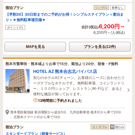
宿泊プラン
シングル
食事なし
【早割30】30日前までのご予約がお得！シンプルステイプラン＜素泊ま
り＞★無料駐車場完備★
6,200円～
合計(税込)
ポイント2%
6,200円～/人(税込)
MAPを見る
プランを見る(12件)
熊本市繁華街・熊本城よりお車で15分、菊池より20分、朝食・P無料
HOTEL AZ 熊本合志北バイパス店
安心のホテルAZチェーン。お客様のニーズに合わせたリ
ーズナブルなホテルです。 無料駐車場、コインランドリ
ー、１００円ショップ、レストラン,Wi-Fiなど、あると
便利な施設が揃っております。
13時間前に予約されました
熊本電鉄菊池線 新須屋駅から徒歩5分、九州自動車道 植木ICから車で20分
、北熊本スマートICから車で13分
宿泊プラン
セミダブル
朝のみ
スタンダードプラン（朝食サービス）