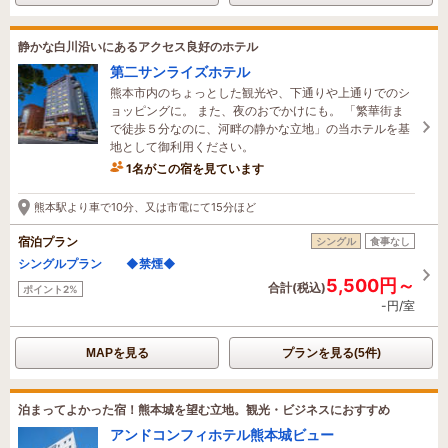
静かな白川沿いにあるアクセス良好のホテル
第二サンライズホテル
熊本市内のちょっとした観光や、下通りや上通りでのシ
ョッピングに。 また、夜のおでかけにも。 「繁華街ま
で徒歩５分なのに、河畔の静かな立地」の当ホテルを基
地として御利用ください。
1名がこの宿を見ています
3時間前に予約されました
熊本駅より車で10分、又は市電にて15分ほど
宿泊プラン
シングル
食事なし
シングルプラン ◆禁煙◆
5,500円～
合計(税込)
ポイント2%
-円/室
MAPを見る
プランを見る(5件)
泊まってよかった宿！熊本城を望む立地。観光・ビジネスにおすすめ
アンドコンフィホテル熊本城ビュー