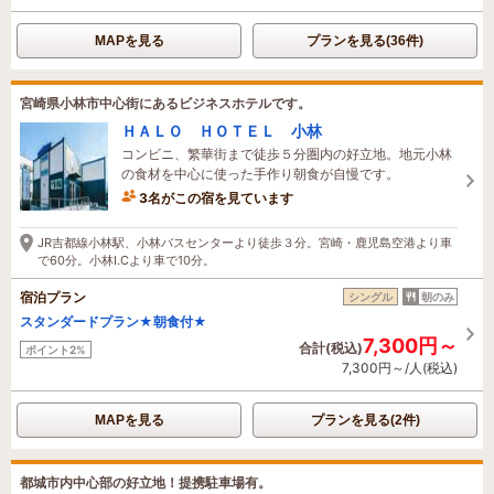
MAPを見る
プランを見る(36件)
宮崎県小林市中心街にあるビジネスホテルです。
ＨＡＬＯ ＨＯＴＥＬ 小林
コンビニ、繁華街まで徒歩５分圏内の好立地。地元小林
の食材を中心に使った手作り朝食が自慢です。
3名がこの宿を見ています
34分前に予約されました
JR吉都線小林駅、小林バスセンターより徒歩３分。宮崎・鹿児島空港より車
で60分。小林I.Cより車で10分。
宿泊プラン
シングル
朝のみ
スタンダードプラン★朝食付★
7,300円～
合計(税込)
ポイント2%
7,300円～/人(税込)
MAPを見る
プランを見る(2件)
都城市内中心部の好立地！提携駐車場有。