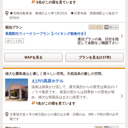
3名がこの宿を見ています
19時間前に予約されました
◆宮崎自動車道 都城ICより車で約20分 ◆日豊本線 西都城駅より徒歩で
約10分
宿泊プラン
シングル
朝のみ
長期割引ウィークリープラン【バイキング朝食付き】
連泊プランの為、日付を指
ポイント2%
定して金額をご確認下さい
MAPを見る
プランを見る(137件)
雄大な霧島連山と優しく清々しい空気。天然温泉の癒しの空間。
えびの高原ホテル
温泉は源泉かけ流しで、露天風呂からの星空は満点のパ
ノラマ風景です。 客室の窓からは四季折々の景色が望
め、雄大な韓国岳はまさに絶景です。
1名がこの宿を見ています
9時間前に予約されました
主要地方道１号小林方面からの通行は土曜・日曜のみ、9時～17時の間のみ可
能です