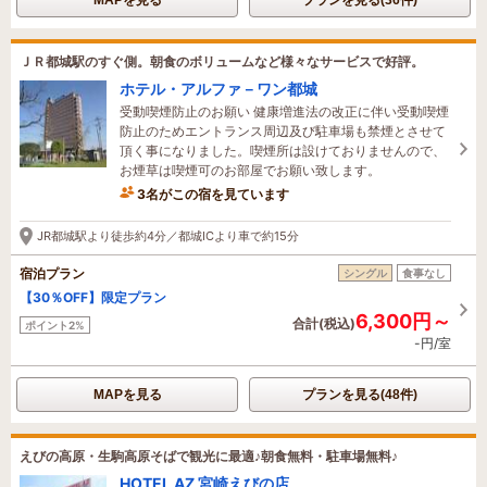
ＪＲ都城駅のすぐ側。朝食のボリュームなど様々なサービスで好評。
ホテル・アルファ－ワン都城
受動喫煙防止のお願い 健康増進法の改正に伴い受動喫煙
防止のためエントランス周辺及び駐車場も禁煙とさせて
頂く事になりました。喫煙所は設けておりませんので、
お煙草は喫煙可のお部屋でお願い致します。
3名がこの宿を見ています
たった今予約されました
JR都城駅より徒歩約4分／都城ICより車で約15分
宿泊プラン
シングル
食事なし
【30％OFF】限定プラン
6,300円～
合計(税込)
ポイント2%
-円/室
MAPを見る
プランを見る(48件)
えびの高原・生駒高原そばで観光に最適♪朝食無料・駐車場無料♪
HOTEL AZ 宮崎えびの店