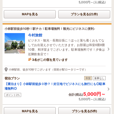
5,000円～/人(税込)
MAPを見る
プランを見る(21件)
小林駅前徒歩10秒！駅チカ！駐車場無料！観光にビジネスに便利♪
今村旅館
ビジネス・観光・長期出張に！ほっと落ち着くおもてな
しでお出迎えさせていただきます。お部屋は和室6畳8畳
10畳、和洋室までございます。駐車場無料です！夕食は
近隣飲食店で！
3名がこの宿を見ています
19時間前に予約されました
小林駅前、徒歩10秒でございます（宿前が駅ロータリーです）
宿泊プラン
和室
食事なし
【素泊まり】小林駅前徒歩０秒？！好立地でビジネスにも旅行にも◎駐車
場無料◎
5,000円～
合計(税込)
ポイント2%
5,000円～/人(税込)
MAPを見る
プランを見る(5件)