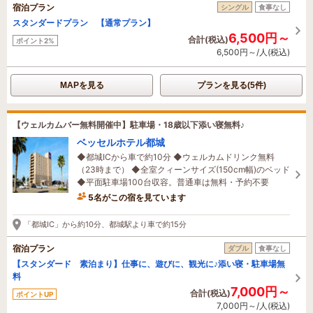
宿泊プラン
シングル
食事なし
スタンダードプラン 【通常プラン】
6,500円～
合計(税込)
ポイント2%
6,500円～/人(税込)
MAPを見る
プランを見る(5件)
【ウェルカムバー無料開催中】駐車場・18歳以下添い寝無料♪
ベッセルホテル都城
◆都城ICから車で約10分 ◆ウェルカムドリンク無料
（23時まで） ◆全室クィーンサイズ(150cm幅)のベッド
◆平面駐車場100台収容。普通車は無料・予約不要
5名がこの宿を見ています
たった今予約されました
「都城IC」から約10分、都城駅より車で約15分
宿泊プラン
ダブル
食事なし
【スタンダード 素泊まり】仕事に、遊びに、観光に♪添い寝・駐車場無
料
7,000円～
合計(税込)
ポイントUP
7,000円～/人(税込)