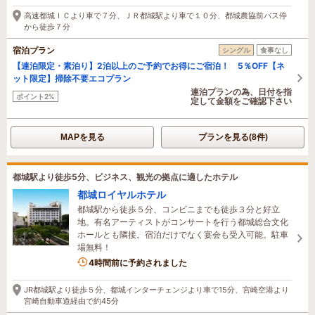
高速都城ＩＣより車で７分、ＪＲ都城駅より車で１０分、都城農協前バス停
から徒歩７分
宿泊プラン
シングル
食事なし
【連泊限定・素泊り】2泊以上のご予約でお得にご宿泊！ 5％OFF【ネ
ット限定】掃除不要エコプラン
連泊プランの為、日付を指
ポイント2%
定して金額をご確認下さい
MAPを見る
プランを見る(8件)
都城駅より徒歩5分、ビジネス、観光の拠点に適したホテル
都城ロイヤルホテル
都城駅から徒歩５分、コンビニまでも徒歩３分と好立
地。有名アーティストがコンサートを行う都城総合文化
ホールとも隣接。宿泊だけでなく宴会も受入可能。駐車
場無料！
4時間前に予約されました
JR都城駅より徒歩５分、都城インターチェンジより車で15分、宮崎空港より
宮崎自動車道経由で約45分