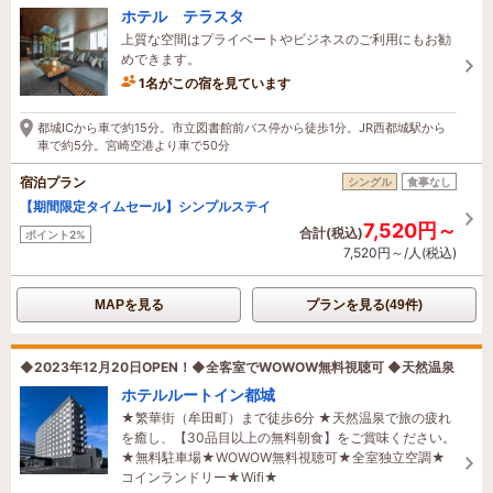
ホテル テラスタ
上質な空間はプライベートやビジネスのご利用にもお勧
めできます。
1名がこの宿を見ています
1時間前に予約されました
都城ICから車で約15分。市立図書館前バス停から徒歩1分。JR西都城駅から
車で約5分。宮崎空港より車で50分
宿泊プラン
シングル
食事なし
【期間限定タイムセール】シンプルステイ
7,520円～
合計(税込)
ポイント2%
7,520円～/人(税込)
MAPを見る
プランを見る(49件)
◆2023年12月20日OPEN！◆全客室でWOWOW無料視聴可 ◆天然温泉
ホテルルートイン都城
★繁華街（牟田町）まで徒歩6分 ★天然温泉で旅の疲れ
を癒し、【30品目以上の無料朝食】をご賞味ください。
★無料駐車場★WOWOW無料視聴可★全室独立空調★
コインランドリー★Wifi★