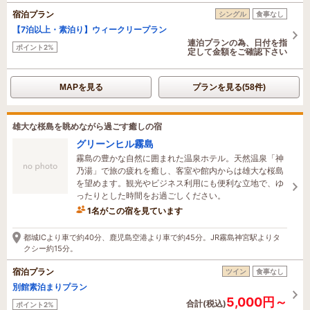
宿泊プラン
シングル
食事なし
【7泊以上・素泊り】ウィークリープラン
連泊プランの為、日付を指
ポイント2%
定して金額をご確認下さい
MAPを見る
プランを見る(58件)
雄大な桜島を眺めながら過ごす癒しの宿
グリーンヒル霧島
霧島の豊かな自然に囲まれた温泉ホテル。天然温泉「神
乃湯」で旅の疲れを癒し、客室や館内からは雄大な桜島
を望めます。観光やビジネス利用にも便利な立地で、ゆ
ったりとした時間をお過ごしください。
1名がこの宿を見ています
19時間前に予約されました
都城ICより車で約40分、鹿児島空港より車で約45分。JR霧島神宮駅よりタ
クシー約15分。
宿泊プラン
ツイン
食事なし
別館素泊まりプラン
5,000円～
合計(税込)
ポイント2%