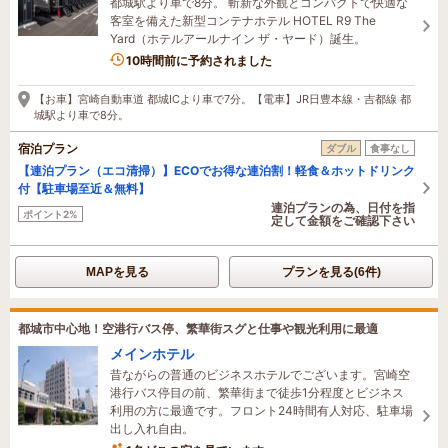
都城駅より車で8分。 斬新な外観とコンパクトで快適な
客室を備えた新型コンテナホテル HOTEL R9 The
Yard（ホテルアールナイン ザ・ヤード）誕生。
10時間前に予約されました
【お車】宮崎自動車道 都城ICより車で7分。【電車】JR日豊本線・吉都線 都
城駅より車で8分。
宿泊プラン
ダブル
食事なし
【連泊プラン（エコ清掃）】ECOでお得な連泊割！軽食＆ホットドリンク
付【駐車場至近＆無料】
連泊プランの為、日付を指
ポイント2%
定して金額をご確認下さい
MAPを見る
プランを見る(6件)
都城市中心地！空港行バス停、繁華街スグと仕事や観光利用に最適
メインホテル
昔ながらの普通のビジネスホテルでございます。宮崎空
港行バス停目の前、繁華街まで徒歩1分程度とビジネス
利用の方に最適です。フロント24時間有人対応、駐車場
出し入れ自由。