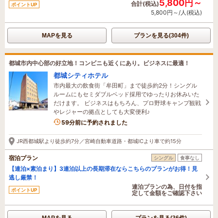
5,800円～
合計(税込)
ポイントUP
5,800円～/人(税込)
MAPを見る
プランを見る(304件)
都城市内中心部の好立地！コンビニも近くにあり。ビジネスに最適！
都城シティホテル
市内最大の飲食街「牟田町」まで徒歩約2分！シングル
ルームにもセミダブルベッド採用でゆったりお休みいた
だけます。 ビジネスはもちろん、プロ野球キャンプ観戦
やレジャーの拠点としても大変便利♪
59分前に予約されました
JR西都城駅より徒歩約7分／宮崎自動車道路・都城ICより車で約15分
宿泊プラン
シングル
食事なし
【連泊×素泊まり】3連泊以上の長期滞在ならこちらのプランがお得！見
逃し厳禁！
連泊プランの為、日付を指
ポイントUP
定して金額をご確認下さい
MAPを見る
プランを見る(36件)