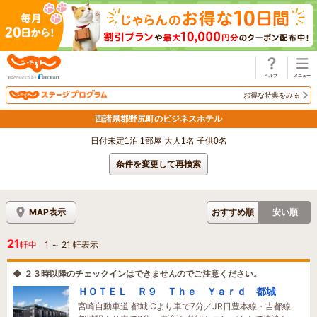
じゃらん
お得な特典をみる
西諸県郡野尻町のビジネスホテル
日付未定1泊 1部屋 大人1名 子供0名
条件を変更して再検索
MAP表示
おすすめ順
安い順
21
軒中
1
～
21
軒表示
◆ ２３時以降のチェックインはできませんのでご注意ください。
ＨＯＴＥＬ Ｒ９ Ｔｈｅ Ｙａｒｄ 都城
宮崎自動車道 都城ICより車で7分／JR日豊本線・吉都線