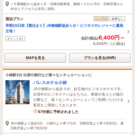
ＪＲ都城駅から徒歩１分・宮崎自動車道、都城ＩＣから15分・宮崎空港から
45分とアクセスも非常に便利。
宿泊プラン
シングル
食事なし
早割20日前【素泊まり】JR都城駅徒歩１分！ビジネスやレジャーに最高
立地！
6,400円～
合計(税込)
ポイント2%
6,400円～/人(税込)
MAPを見る
プランを見る(49件)
小林駅3分 出張や旅行など様々なシチュエーションに
パレスホテル小林
JR小林駅から徒歩３分、好立地のビジネスホテルです。
出張中のビジネスマンはもちろん、家族や友人との旅行
の際など、様々なシチュエーションでご利用いただける
客室をご用意しております。
57分前に予約されました
JR小林駅より徒歩3分、小林ICより車で12分、宮崎空港より車で約60分、鹿
児島空港より車で約50分