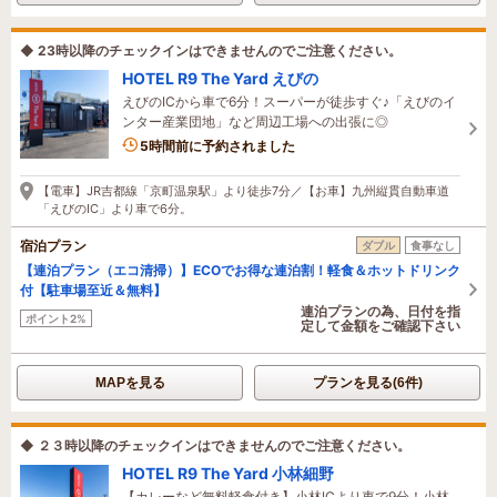
◆ 23時以降のチェックインはできませんのでご注意ください。
HOTEL R9 The Yard えびの
えびのICから車で6分！スーパーが徒歩すぐ♪「えびのイ
ンター産業団地」など周辺工場への出張に◎
5時間前に予約されました
【電車】JR吉都線「京町温泉駅」より徒歩7分／【お車】九州縦貫自動車道
「えびのIC」より車で6分。
宿泊プラン
ダブル
食事なし
【連泊プラン（エコ清掃）】ECOでお得な連泊割！軽食＆ホットドリンク
付【駐車場至近＆無料】
連泊プランの為、日付を指
ポイント2%
定して金額をご確認下さい
MAPを見る
プランを見る(6件)
◆ ２３時以降のチェックインはできませんのでご注意ください。
HOTEL R9 The Yard 小林細野
【カレーなど無料軽食付き】小林ICより車で9分！小林