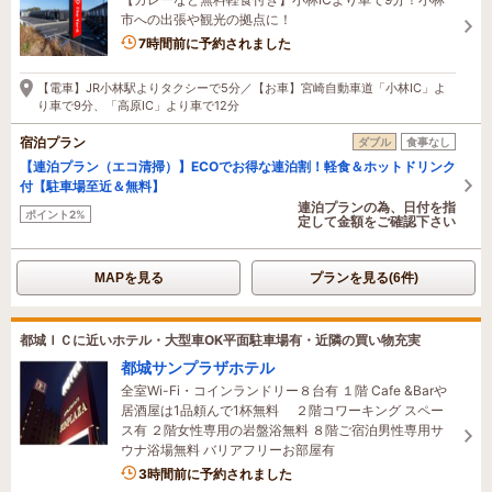
市への出張や観光の拠点に！
7時間前に予約されました
【電車】JR小林駅よりタクシーで5分／【お車】宮崎自動車道「小林IC」よ
り車で9分、「高原IC」より車で12分
宿泊プラン
ダブル
食事なし
【連泊プラン（エコ清掃）】ECOでお得な連泊割！軽食＆ホットドリンク
付【駐車場至近＆無料】
連泊プランの為、日付を指
ポイント2%
定して金額をご確認下さい
MAPを見る
プランを見る(6件)
都城ＩＣに近いホテル・大型車OK平面駐車場有・近隣の買い物充実
都城サンプラザホテル
全室Wi-Fi・コインランドリー８台有 １階 Cafe &Barや
居酒屋は1品頼んで1杯無料 ２階コワーキング スペー
ス有 ２階女性専用の岩盤浴無料 ８階ご宿泊男性専用サ
ウナ浴場無料 バリアフリーお部屋有
3時間前に予約されました