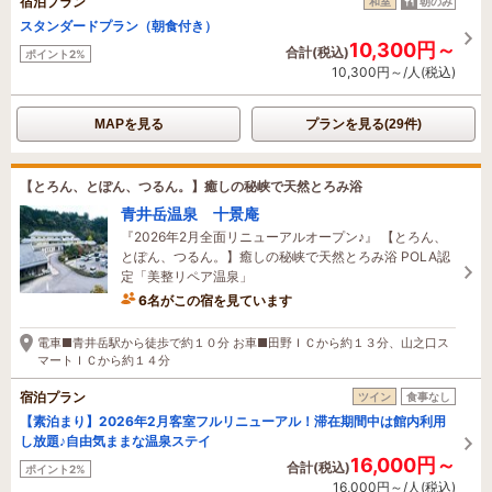
宿泊プラン
和室
朝のみ
スタンダードプラン（朝食付き）
10,300円～
合計(税込)
ポイント2%
10,300円～/人(税込)
MAPを見る
プランを見る(29件)
【とろん、とぽん、つるん。】癒しの秘峡で天然とろみ浴
青井岳温泉 十景庵
『2026年2月全面リニューアルオープン♪』 【とろん、
とぽん、つるん。】癒しの秘峡で天然とろみ浴 POLA認
定「美整リペア温泉」
6名がこの宿を見ています
19時間前に予約されました
電車■青井岳駅から徒歩で約１０分 お車■田野ＩＣから約１３分、山之口ス
マートＩＣから約１４分
宿泊プラン
ツイン
食事なし
【素泊まり】2026年2月客室フルリニューアル！滞在期間中は館内利用
し放題♪自由気ままな温泉ステイ
16,000円～
合計(税込)
ポイント2%
16,000円～/人(税込)