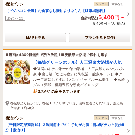
宿泊プラン
シングル
食事なし
【ビジネスに最適】お食事なし素泊まりぷらん【駐車場無料】
5,400円～
合計(税込)
ポイント2%
5,400円～/人(税込)
MAPを見る
プランを見る(2件)
■漫画約1800冊無料で読み放題！■炭酸泉大浴場で疲れを癒す
【都城グリーンホテル】人工温泉大浴場が人気
◆近隣のホテル唯一の館内浴場・人工炭酸カルシウム温
泉 ◆癒し処『なごみ癒』に陶板浴・酸素ルームも ◆グ
ループ旅におすすめ！バンクベッドルーム誕生！ ◆宮崎
グルメ満載！種類豊富な朝食バイキング
8名がこの宿を見ています
38分前に予約されました
都城駅より徒歩5分、都城ＩＣより車で15分、宮崎空港より約50分、鹿児島
空港より約60分
宿泊プラン
シングル
食事なし
【平日限定早期割14】２週間前までのご予約がお得！都城駅チカ＊徒歩5
分【素泊り】