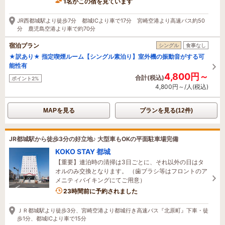
1名がこの宿を見ています
1時間前に予約されました
JR西都城駅より徒歩7分 都城ICより車で17分 宮崎空港より高速バス約50
分 鹿児島空港より車で約70分
宿泊プラン
シングル
食事なし
★訳あり★ 指定喫煙ルーム【シングル素泊り】室外機の振動音がする可
能性有
4,800円～
合計(税込)
ポイント2%
4,800円～/人(税込)
MAPを見る
プランを見る(12件)
JR都城駅から徒歩3分の好立地♪ 大型車もOKの平面駐車場完備
KOKO STAY 都城
【重要】連泊時の清掃は3日ごとに、それ以外の日はタ
オルのみ交換となります。 （歯ブラシ等はフロントのア
メニティバイキングにてご用意）
23時間前に予約されました
ＪＲ都城駅より徒歩3分、宮崎空港より都城行き高速バス『北原町』下車・徒
歩1分、都城ICより車で15分