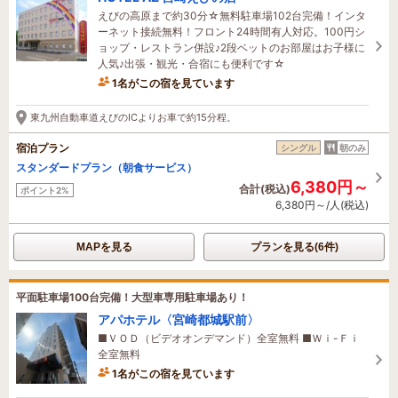
えびの高原まで約30分☆無料駐車場102台完備！インタ
ーネット接続無料！フロント24時間有人対応。100円シ
ョップ・レストラン併設♪2段ベットのお部屋はお子様に
人気♪出張・観光・合宿にも便利です☆
1名がこの宿を見ています
8時間前に予約されました
東九州自動車道えびのICよりお車で約15分程。
宿泊プラン
シングル
朝のみ
スタンダードプラン（朝食サービス）
6,380円～
合計(税込)
ポイント2%
6,380円～/人(税込)
MAPを見る
プランを見る(6件)
平面駐車場100台完備！大型車専用駐車場あり！
アパホテル〈宮崎都城駅前〉
■ＶＯＤ（ビデオオンデマンド）全室無料 ■Ｗｉ-Ｆｉ
全室無料
1名がこの宿を見ています
たった今予約されました