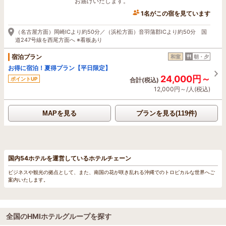
お届けいたします。
1名がこの宿を見ています
（名古屋方面）岡崎ICより約50分／（浜松方面）音羽蒲郡ICより約50分 国
道247号線を西尾方面へ ※看板あり
宿泊プラン
和室
朝・夕
お得に宿泊！夏得プラン【平日限定】
24,000円～
ポイントUP
合計(税込)
12,000円～/人(税込)
MAPを見る
プランを見る(119件)
国内54ホテルを運営しているホテルチェーン
ビジネスや観光の拠点として、また、南国の花が咲き乱れる沖縄でのトロピカルな世界へご
案内いたします。
全国のHMIホテルグループを探す