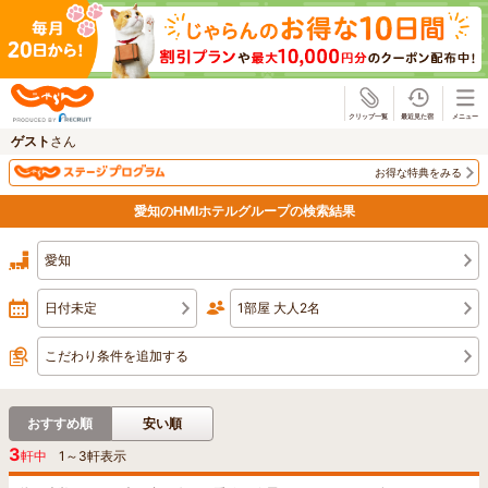
じゃらん
ゲスト
さん
お得な特典をみる
愛知のHMIホテルグループの検索結果
愛知
日付未定
1部屋 大人2名
こだわり条件を追加する
おすすめ順
安い順
3
軒中
1
～
3
軒表示