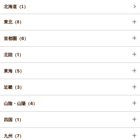
北海道（1）
東北（8）
首都圏（6）
青森（1）
北陸（1）
岩手（1）
千葉（3）
東海（5）
宮城（3）
東京（3）
石川（1）
近畿（3）
秋田（2）
静岡（5）
山陰・山陽（4）
山形（1）
京都（1）
四国（1）
兵庫（2）
鳥取（1）
九州（7）
島根（2）
高知（1）