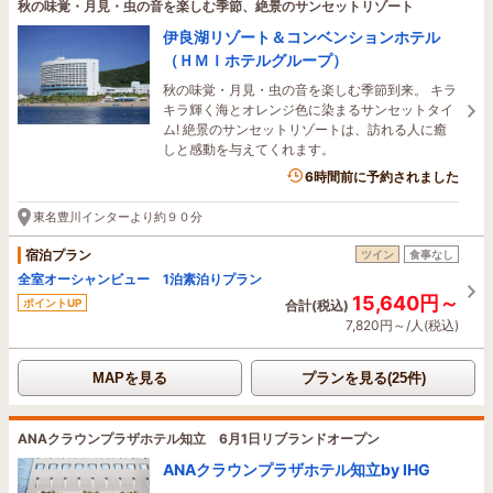
秋の味覚・月見・虫の音を楽しむ季節、絶景のサンセットリゾート
伊良湖リゾート＆コンベンションホテル
（ＨＭＩホテルグループ）
秋の味覚・月見・虫の音を楽しむ季節到来。 キラ
キラ輝く海とオレンジ色に染まるサンセットタイ
ム! 絶景のサンセットリゾートは、訪れる人に癒
しと感動を与えてくれます。
4名がこの宿を見ています
6時間前に予約されました
東名豊川インターより約９０分
宿泊プラン
ツイン
食事なし
全室オーシャンビュー 1泊素泊りプラン
15,640円～
ポイントUP
合計(税込)
7,820円～/人(税込)
MAPを見る
プランを見る(25件)
ANAクラウンプラザホテル知立 6月1日リブランドオープン
ANAクラウンプラザホテル知立by IHG