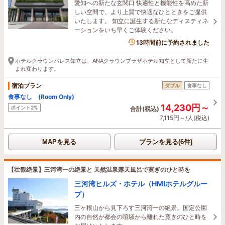
愛知への新たな玄関口 快適性と機能性を高めた新
しい空間で、より上質で快適なひとときをご提供
いたします。 知立に誕生する新たなディスティネ
ーションをいち早くご体験ください。
13時間前に予約されました
ホテルクラウンパレス知立は、ANAクラウンプラザホテル知立として新たに生
まれ変わります。
宿泊プラン
ダブル
食事なし
食事なし (Room Only)
14,230円～
ポイント2%
合計(税込)
7,115円～/人(税込)
MAPを見る
プランを見る(6件)
【壮観絶景】三河湾一の絶景と 天然温泉露天風呂で寛ぎのひと時を
三河湾ヒルズ・ホテル（HMIホテルグルー
プ）
三ヶ根山から見下ろす三河湾一の絶景。国定公園
内の自然が都会の喧騒から離れた寛ぎのひと時を