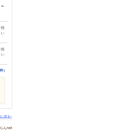
円～
を指
さい
を指
さい
2件）
に戻る↑
んnet