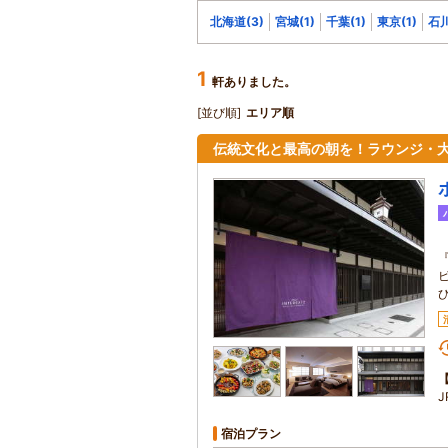
北海道(3)
宮城(1)
千葉(1)
東京(1)
石川
1
軒ありました。
[並び順]
エリア順
伝統文化と最高の朝を！ラウンジ・
宿泊プラン