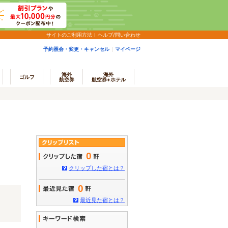
サイトのご利用方法
ヘルプ/問い合わせ
予約照会・変更・キャンセル
マイページ
海外
海外
ゴルフ
航空券
航空券+ホテル
0
クリップした宿とは？
0
最近見た宿とは？