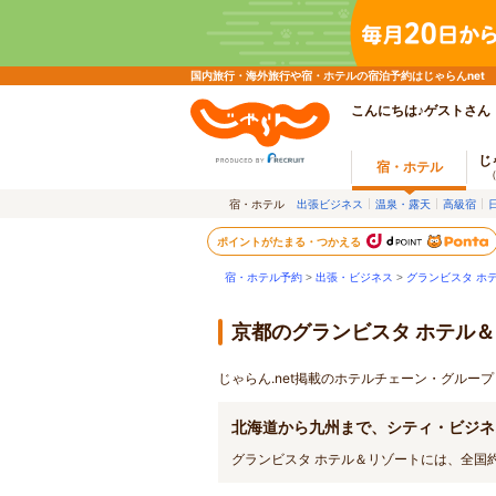
国内旅行・海外旅行や宿・ホテルの宿泊予約はじゃらんnet
こんにちは♪ゲストさん
じ
宿・ホテル
宿・ホテル
出張ビジネス
温泉・露天
高級宿
ポイントがたまる・つかえる
宿・ホテル予約
>
出張・ビジネス
>
グランビスタ ホ
京都のグランビスタ ホテル
じゃらん.net掲載のホテルチェーン・グルー
北海道から九州まで、シティ・ビジネ
グランビスタ ホテル＆リゾートには、全国