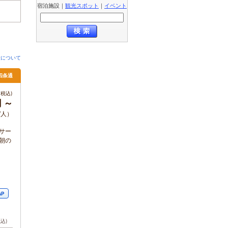
宿泊施設
｜
観光スポット
｜
イベント
金について
四条通
税込)
円 ～
/人）
サー
朝の
AP
税込)