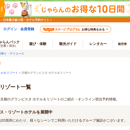
 ～日本最大級の宿・ホテル予約サイト～
ログイン
会員登録
お得な特典をみる
ゃらんパック
遊び・体験
観光ガイド
レンタカー
航空券
（交通＋宿泊）
日帰り・デイユース
テル＆リゾート
> 京都のグランビスタ ホテル＆リゾート
＆リゾート一覧
プ 京都のグランビスタ ホテル＆リゾートのご紹介・オンライン宿泊予約情報。
ス・リゾートホテルを展開中
約20箇所にわたり、様々なシーンでご利用いただけるグループ施設がございます。