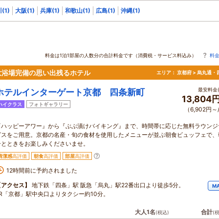
(1)
大阪(1)
兵庫(1)
和歌山(1)
広島(1)
沖縄(1)
料金は1泊1部屋の人数分の合計料金です（消費税・サービス料込み）
料
大浴場完備の思い出残るホテル
エリア：
京都府 > 烏丸通・
最安料金(
ホテルインターゲート京都 四条新町
13,804
ハイクラス
フォトギャラリー
（6,902円～
『ハッピーアワー』から『ぶぶ漬けバイキング』まで、時間帯に応じた無料ラウンジ
ビスをご用意。京都の名産・旬の食材を使用したメニューが並ぶ朝食ビュッフェで、
ひとときをお楽しみくださいませ。
清潔感
高評価
朝食
高評価
部屋
高評価
12時間前に予約されました
【アクセス】
地下鉄「四条」駅 阪急「烏丸」駅22番出口より徒歩5分。
M
JR「京都」駅中央口よりタクシー約10分。
大人1名
合計
(税込)
(