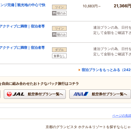
ジ完備 | 観光地の中心で快
21,366
10,683円～
ツイン
朝のみ
アクティブに満喫｜宿泊者専
連泊プランの為、日付
ツイン
定して金額をご確認下
朝のみ
アクティブに満喫｜宿泊者専
連泊プランの為、日付
ダブル
定して金額をご確認下
食事なし
宿泊プランをもっとみる（24
を自由に組み合わせたおトクなパック旅行はコチラ
航空券付プラン一覧へ
航空券付プラン一覧へ
ページの先頭
京都のグランビスタ ホテル＆リゾートを探すならじゃら