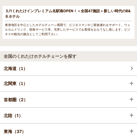
３/1くれたけインプレミアム名駅南OPEN！＜全国47施設＞新しい時代のB&
Ｂホテル
東海地区を中心としたホテルチェーン展開で、ビジネスマンやご家族連れをサポート。ウェ
ルカムドリンク、朝食サービス等、充実したサービスでお客様をおもてなし致します。ビジ
ネスや観光の拠点としてご利用下さい。
全国のくれたけホテルチェーンを探す
北海道（1）
北関東（1）
首都圏（2）
群馬（1）
北陸（1）
東京（2）
東海（37）
石川（1）