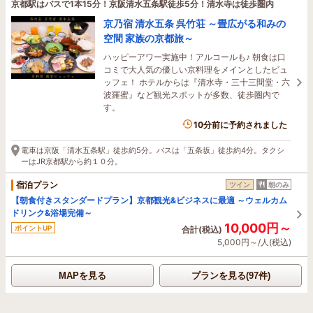
京都駅はバスで1本15分！京阪清水五条駅徒歩5分！清水寺は徒歩圏内
京乃宿 清水五条 呉竹荘 ～畳広がる和みの
空間 家族の京都旅～
ハッピーアワー実施中！アルコールも♪ 朝食は口
コミで大人気の優しい京料理をメインとしたビュ
ッフェ！ ホテルからは『清水寺・三十三間堂・六
波羅蜜』など観光スポットが多数、徒歩圏内で
す。
6名がこの宿を見ています
10分前に予約されました
電車は京阪「清水五条駅」徒歩約5分。バスは「五条坂」徒歩約4分。タクシ
ーはJR京都駅から約１０分。
宿泊プラン
ツイン
朝のみ
【朝食付きスタンダードプラン】京都観光&ビジネスに最適 ～ウェルカム
ドリンク&浴場完備～
10,000円～
ポイントUP
合計(税込)
5,000円～/人(税込)
MAPを見る
プランを見る(97件)