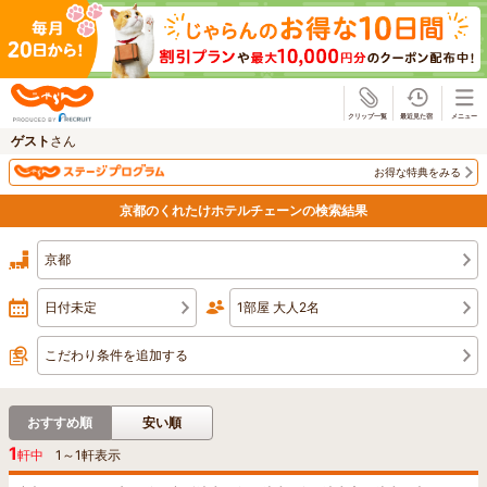
じゃらん
ゲスト
さん
お得な特典をみる
京都のくれたけホテルチェーンの検索結果
京都
日付未定
1部屋 大人2名
こだわり条件を追加する
おすすめ順
安い順
1
軒中
1
～
1
軒表示