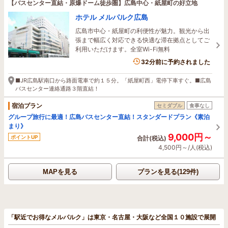
【バスセンター直結・原爆ドーム徒歩圏】広島中心・紙屋町の好立地
ホテル メルパルク広島
広島市中心・紙屋町の利便性が魅力。観光から出
張まで幅広く対応できる快適な滞在拠点としてご
利用いただけます。全室Wi-Fi無料
2名がこの宿を見ています
32分前に予約されました
■JR広島駅南口から路面電車で約１５分。「紙屋町西」電停下車すぐ。■広島
バスセンター連絡通路３階直結！
宿泊プラン
セミダブル
食事なし
グループ旅行に最適！広島バスセンター直結！スタンダードプラン《素泊
まり》
9,000円～
ポイントUP
合計(税込)
4,500円～/人(税込)
MAPを見る
プランを見る(129件)
「駅近でお得なメルパルク」は東京・名古屋・大阪など全国１０施設で展開