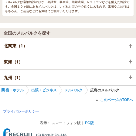
メルパルクは宿泊施設のほか、会議室、宴会場、結婚式場、レストランなどを備えた施設で
す。全国１０ヶ所にあるメルパルクは、いずれも街の中心近くにあるので、出張やご旅行は
もちろん、ご会合などにも気軽にご利用いただけます。
全国のメルパルクを探す
北関東（1）
東海（1）
群馬（1）
九州（1）
愛知（1）
宿・ホテル
出張・ビジネス
メルパルク
広島のメルパルク
熊本（1）
このページのTOPへ
▲
プライバシーポリシー
表示：
スマートフォン版
PC版
(C) Recruit Co., Ltd.