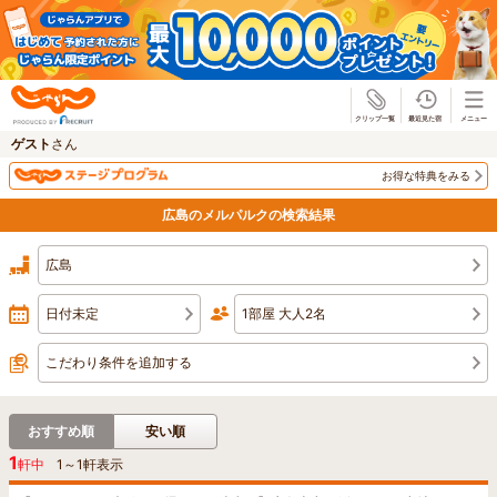
じゃらん
ゲスト
さん
お得な特典をみる
広島のメルパルクの検索結果
広島
日付未定
1部屋 大人2名
こだわり条件を追加する
おすすめ順
安い順
1
軒中
1
～
1
軒表示