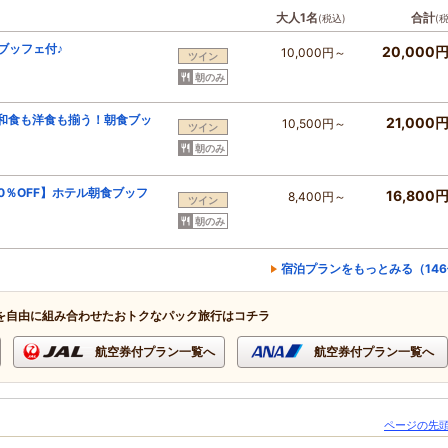
大人1名
合計
(税込)
(
ブッフェ付♪
20,000
10,000円～
ツイン
朝のみ
】和食も洋食も揃う！朝食ブッ
21,000
10,500円～
ツイン
朝のみ
0％OFF】ホテル朝食ブッフ
16,800
8,400円～
ツイン
朝のみ
宿泊プランをもっとみる（14
を自由に組み合わせたおトクなパック旅行はコチラ
航空券付プラン一覧へ
航空券付プラン一覧へ
ページの先頭