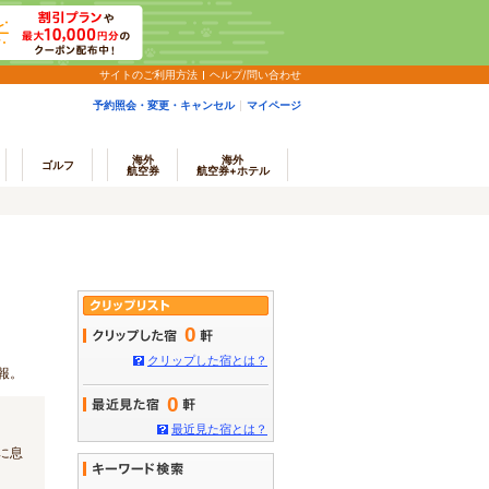
サイトのご利用方法
ヘルプ/問い合わせ
予約照会・変更・キャンセル
マイページ
海外
海外
ゴルフ
航空券
航空券+ホテル
0
クリップした宿とは？
報。
0
最近見た宿とは？
に息