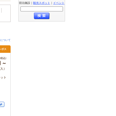
宿泊施設
｜
観光スポット
｜
イベント
金について
ンボス
税込)
円 ～
/人）
ポット
AP