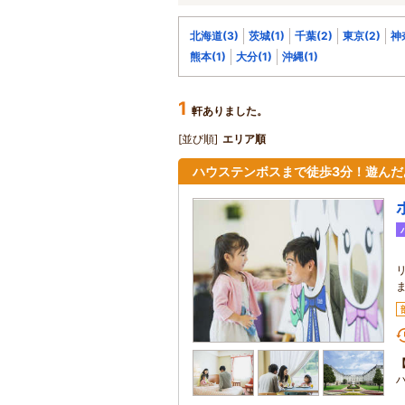
北海道(3)
茨城(1)
千葉(2)
東京(2)
神
熊本(1)
大分(1)
沖縄(1)
1
軒ありました。
[並び順]
エリア順
ハウステンボスまで徒歩3分！遊ん