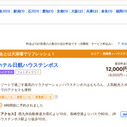
奈川(1)
新潟(1)
石川(1)
愛知(1)
京都(1)
大阪(2)
兵庫(2)
奈良(1)
福岡(1)
料金は1泊1部屋の人数分の合計料金です（消費税・サービス料込み）
料
だあとは大浴場でリフレッシュ！
エリア：
長崎県 > ハウステ
最安料金(
ホテル日航ハウステンボス
12,000
ハイクラス
フォトギャラリー
（6,000円～
リゾートで過ごす最高のリラクゼーション ハウステンボスはもちろん、人気観光ス
までのアクセスも便利
部屋
高評価
接客
高評価
清潔感
高評価
4時間前に予約されました
【アクセス】
西九州自動車道大塔ICより10分。長崎空港よりバスで60分。JR
M
ハウステンボス駅より徒歩10分。