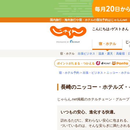
国内旅行・海外旅行や宿・ホテルの宿泊予約はじゃらんnet
こんにちは♪ゲストさん
じ
宿・ホテル
宿・ホテル
出張ビジネス
温泉・露天
高級宿
ポイントがたまる・つかえる
宿・ホテル予約
>
出張・ビジネス
>
ニッコー・ホテル
長崎のニッコー・ホテルズ・
じゃらん.net掲載のホテルチェーン・グル
いつもの安心、進化する快適。
訪れるたびに、変わらない安心に包まれる
づいているのは、そんな安らぎに満たされ