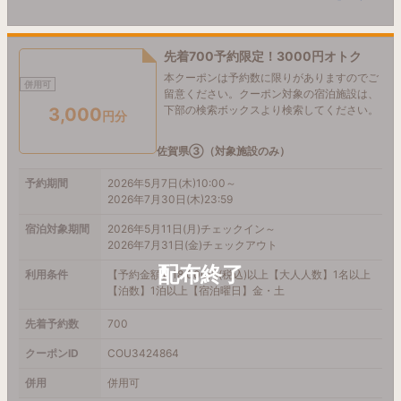
先着700予約限定！3000円オトク
本クーポンは予約数に限りがありますのでご
併用可
留意ください。クーポン対象の宿泊施設は、
下部の検索ボックスより検索してください。
3,000
円分
佐賀県③（対象施設のみ）
予約期間
2026年5月7日(木)10:00～
2026年7月30日(木)23:59
宿泊対象期間
2026年5月11日(月)チェックイン～
2026年7月31日(金)チェックアウト
利用条件
【予約金額】18,000円(税込)以上【大人人数】1名以上
【泊数】1泊以上【宿泊曜日】金・土
先着予約数
700
クーポンID
COU3424864
併用
併用可