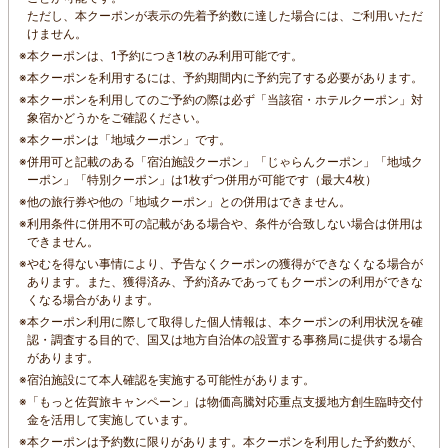
ただし、本クーポンが表示の先着予約数に達した場合には、ご利用いただ
けません。
※
本クーポンは、1予約につき1枚のみ利用可能です。
※
本クーポンを利用するには、予約期間内に予約完了する必要があります。
※
本クーポンを利用してのご予約の際は必ず「当該宿・ホテルクーポン」対
象宿かどうかをご確認ください。
※
本クーポンは「地域クーポン」です。
※
併用可と記載のある「宿泊施設クーポン」「じゃらんクーポン」「地域ク
ーポン」「特別クーポン」は1枚ずつ併用が可能です（最大4枚）
※
他の旅行券や他の「地域クーポン」との併用はできません。
※
利用条件に併用不可の記載がある場合や、条件が合致しない場合は併用は
できません。
※
やむを得ない事情により、予告なくクーポンの獲得ができなくなる場合が
あります。また、獲得済み、予約済みであってもクーポンの利用ができな
くなる場合があります。
※
本クーポン利用に際して取得した個人情報は、本クーポンの利用状況を確
認・調査する目的で、国又は地方自治体の設置する事務局に提供する場合
があります。
※
宿泊施設にて本人確認を実施する可能性があります。
※
「もっと佐賀旅キャンペーン」は物価高騰対応重点支援地方創生臨時交付
金を活用して実施しています。
※
本クーポンは予約数に限りがあります。本クーポンを利用した予約数が、