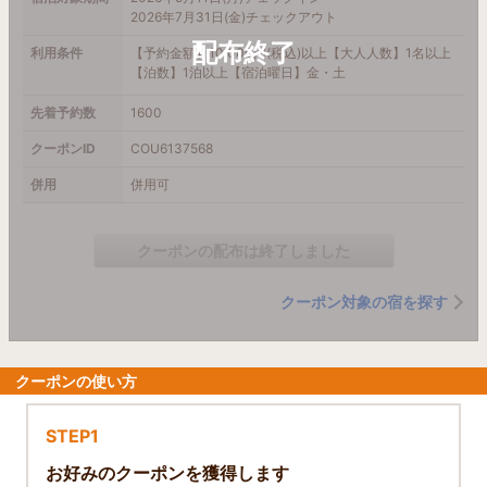
2026年7月31日(金)チェックアウト
利用条件
【予約金額】10,000円(税込)以上【大人人数】1名以上
【泊数】1泊以上【宿泊曜日】金・土
先着予約数
1600
クーポンID
COU6137568
併用
併用可
クーポンの配布は終了しました
クーポン対象の宿を探す
クーポンの使い方
STEP1
お好みのクーポンを獲得します