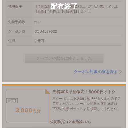
利用条件
【予約金額】15,000円(税込)以上【大人人数】1名以上
【泊数】1泊以上【宿泊曜日】金・土
先着予約数
690
クーポンID
COU4639022
併用
併用可
クーポンの配布は終了しました
クーポン対象の宿を探す
先着400予約限定！3000円オトク
本クーポンは予約数に限りがありますのでご
併用可
留意ください。クーポン対象の宿泊施設は、
下部の検索ボックスより検索してください。
3,000
円分
佐賀県③（対象施設のみ）