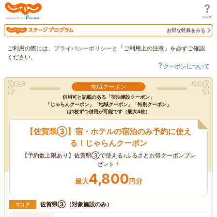
じゃらん
お得な特典をみる
ご利用の際には、
プライバシーポリシー
と「ご利用上の注意」を必ずご確認
ください。
クーポンについて
地域クーポン
併用可と記載のある「宿泊施設クーポン」
「じゃらんクーポン」「地域クーポン」「特別クーポン」
は1枚ずつ併用が可能です（最大4枚）
【佐賀県③】宿・ホテルの宿泊のみ予約に使え
る！じゃらんクーポン
【予約数上限あり】佐賀県③で使える♪ふるさとお得クーポンプレ
ゼント！
4,800
最大
円分
佐賀県③（対象施設のみ）
エリア