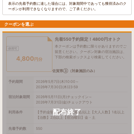
表示の先着予約数に達した場合には、対象期間中であっても獲得済みのク
ーポンが利用できなくなりますので、ご了承ください。
クーポンを選ぶ
先着550予約限定！4800円オトク
本クーポンは予約数に限りがありますのでご
併用可
留意ください。クーポン対象の宿泊施設は、
下部の検索ボックスより検索してください。
4,800
円分
佐賀県③（対象施設のみ）
予約期間
2026年5月7日(木)10:00～
2026年7月30日(木)23:59
宿泊対象期間
2026年5月11日(月)チェックイン～
2026年7月31日(金)チェックアウト
利用条件
【予約金額】24,000円(税込)以上【大人人数】1名以上
【泊数】2泊以上【宿泊曜日】金・土
先着予約数
550