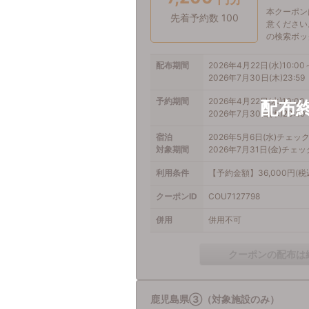
本クーポン
先着予約数 100
意ください
の検索ボッ
配布期間
2026年4月22日(水)10:00
2026年7月30日(木)23:59
予約期間
2026年4月22日(水)10:00
2026年7月30日(木)23:59
宿泊
2026年5月6日(水)チェッ
対象期間
2026年7月31日(金)チェ
利用条件
【予約金額】36,000円(
クーポンID
COU7127798
併用
併用不可
クーポンの配布は
鹿児島県③（対象施設のみ）