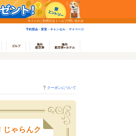
サイトのご利用方法
ヘルプ/問い合わせ
予約照会・変更・キャンセル
マイページ
海外
海外
ゴルフ
航空券
航空券+ホテル
クーポンについて
！じゃらんク