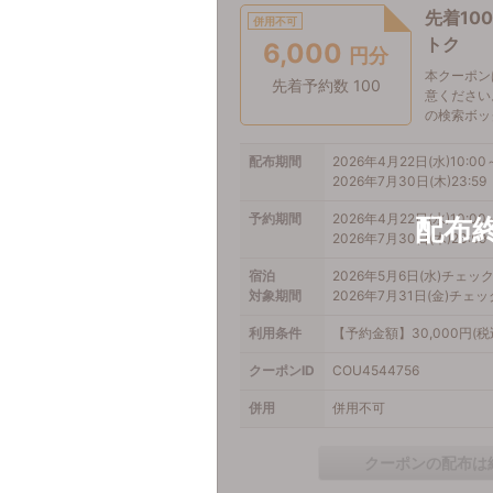
先着10
併用不可
トク
6,000
円分
本クーポン
先着予約数 100
意ください
の検索ボッ
配布期間
2026年4月22日(水)10:00
2026年7月30日(木)23:59
予約期間
2026年4月22日(水)10:00
2026年7月30日(木)23:59
宿泊
2026年5月6日(水)チェッ
対象期間
2026年7月31日(金)チェ
利用条件
【予約金額】30,000円(
クーポンID
COU4544756
併用
併用不可
クーポンの配布は