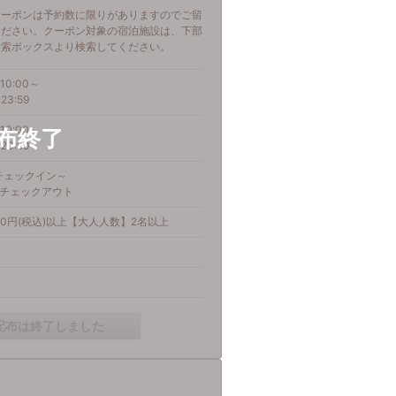
クーポンは予約数に限りがありますのでご留
ください。クーポン対象の宿泊施設は、下部
検索ボックスより検索してください。
10:00～
23:59
10:00～
23:59
)チェックイン～
金)チェックアウト
00円(税込)以上【大人人数】2名以上
配布は終了しました