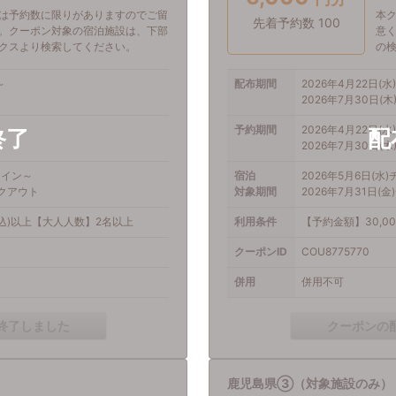
は予約数に限りがありますのでご留
本
先着予約数 100
。クーポン対象の宿泊施設は、下部
意
クスより検索してください。
の
～
配布期間
2026年4月22日(水)
2026年7月30日(木)
～
予約期間
2026年4月22日(水)
2026年7月30日(木)
クイン～
宿泊
2026年5月6日(水
ックアウト
対象期間
2026年7月31日(
税込)以上【大人人数】2名以上
利用条件
【予約金額】30,0
クーポンID
COU8775770
併用
併用不可
終了しました
クーポンの
鹿児島県③（対象施設のみ）