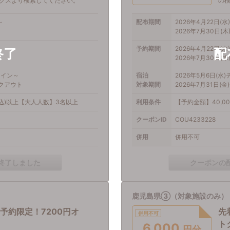
クスより検索してください。
の
～
配布期間
2026年4月22日(水)
2026年7月30日(木)
～
予約期間
2026年4月22日(水)
2026年7月30日(木)
クイン～
宿泊
2026年5月6日(水
ックアウト
対象期間
2026年7月31日(
税込)以上【大人人数】3名以上
利用条件
【予約金額】40,0
クーポンID
COU4233228
併用
併用不可
終了しました
クーポンの
鹿児島県③（対象施設のみ）
0予約限定！7200円オ
先
併用不可
ト
6,000
円分