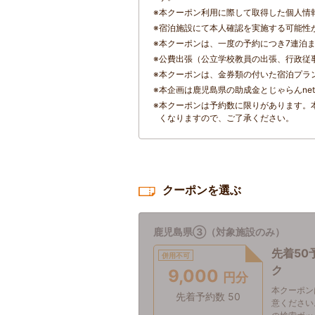
※
本クーポン利用に際して取得した個人情
※
宿泊施設にて本人確認を実施する可能性
※
本クーポンは、一度の予約につき7連泊
※
公費出張（公立学校教員の出張、行政従
※
本クーポンは、金券類の付いた宿泊プラ
※
本企画は鹿児島県の助成金とじゃらんne
※
本クーポンは予約数に限りがあります。
くなりますので、ご了承ください。
クーポンを選ぶ
鹿児島県③（対象施設のみ）
先着50
併用不可
ク
9,000
円分
本クーポン
先着予約数 50
意ください