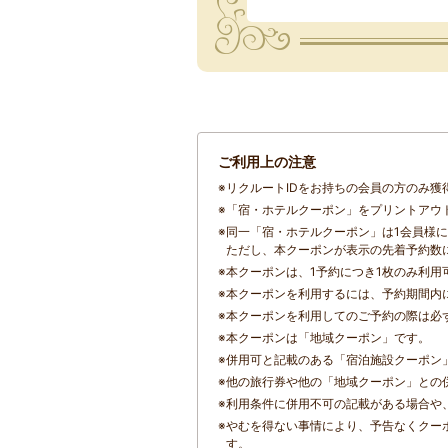
ご利用上の注意
※
リクルートIDをお持ちの会員の方のみ獲
※
「宿・ホテルクーポン」をプリントアウ
※
同一「宿・ホテルクーポン」は1会員様に
ただし、本クーポンが表示の先着予約数
※
本クーポンは、1予約につき1枚のみ利用
※
本クーポンを利用するには、予約期間内
※
本クーポンを利用してのご予約の際は必
※
本クーポンは「地域クーポン」です。
※
併用可と記載のある「宿泊施設クーポン
※
他の旅行券や他の「地域クーポン」との
※
利用条件に併用不可の記載がある場合や
※
やむを得ない事情により、予告なくクー
す。