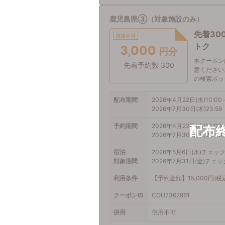
鹿児島県③（対象施設のみ）
先着30
併用不可
トク
3,000
円分
本クーポン
先着予約数 300
意ください
の検索ボッ
配布期間
2026年4月22日(水)10:00
2026年7月30日(木)23:59
予約期間
2026年4月22日(水)10:00
2026年7月30日(木)23:59
宿泊
2026年5月6日(水)チェッ
対象期間
2026年7月31日(金)チェ
利用条件
【予約金額】15,000円(
クーポンID
COU7362861
併用
併用不可