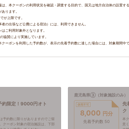
報は、本クーポンの利用状況を確認・調査する目的で、国又は地方自治体の設置す
があります。
までが上限です。
事者の出張など公費による宿泊）には、利用できません。
ンはご利用対象外となります。
tの協賛により実施しています。
本クーポンを利用した予約数が、表示の先着予約数に達した場合には、対象期間中
鹿児島県③（対象施設のみ）
予約限定！9000円オト
先
併用不可
ク
8,000
円分
は予約数に限りがありますのでご留
本
先着予約数 50
。クーポン対象の宿泊施設は、下部
意