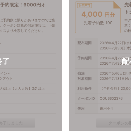
0予約限定！6000円オ
先
併用不可
ト
4,000
円分
は予約数に限りがありますのでご留
本
先着予約数 100
。クーポン対象の宿泊施設は、下部
意
クスより検索してください。
の
～
配布期間
2026年4月22日(水)
2026年7月30日(木)
～
予約期間
2026年4月22日(水)
2026年7月30日(木)
クイン～
宿泊
2026年5月6日(水
ックアウト
対象期間
2026年7月31日(
税込)以上【大人人数】3名以上
利用条件
【予約金額】20,0
クーポンID
COU6602376
併用
併用不可
終了しました
クーポンの