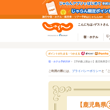
旅行や宿・ホテル・航空券・ツアー予約はじゃらんnet ～
こんにちは♪ゲストさん
じ
宿・ホテル
ポイントがたまる・つかえる
宿・ホテル予約TOP
> 【予約数上限あり】鹿児島県③
ご利用の際には、
プライバシーポリシー
と「
【鹿児島県