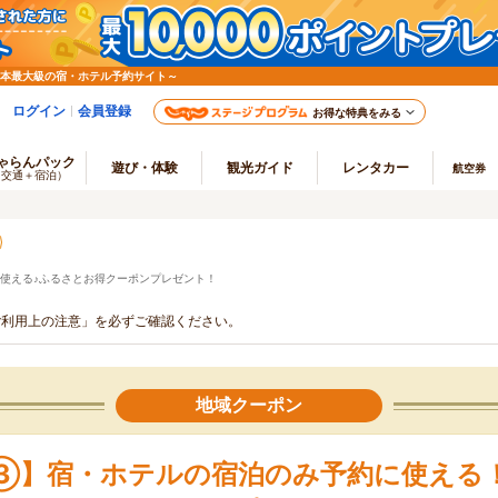
日本最大級の宿・ホテル予約サイト～
ログイン
会員登録
お得な特典をみる
ゃらんパック
遊び・体験
観光ガイド
レンタカー
航空券
（交通＋宿泊）
で使える♪ふるさとお得クーポンプレゼント！
ご利用上の注意」を必ずご確認ください。
地域クーポン
③】宿・ホテルの宿泊のみ予約に使える