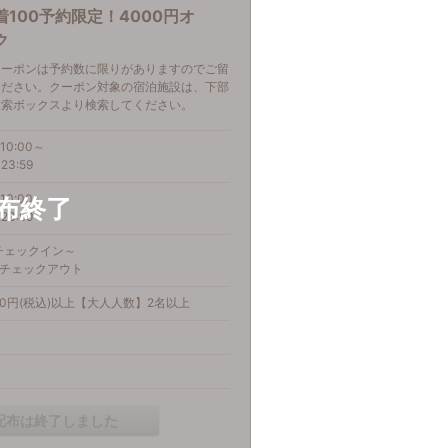
着100予約限定！4000円オ
ク
クーポンは予約数に限りがありますのでご留
ください。クーポン対象の宿泊施設は、下部
検索ボックスより検索してください。
10:00～
23:59
10:00～
23:59
)チェックイン～
金)チェックアウト
00円(税込)以上【大人人数】2名以上
配布は終了しました