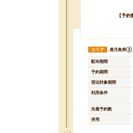
【予約
エリア
鹿児島県③
配布期間
予約期間
宿泊対象期間
利用条件
先着予約数
併用