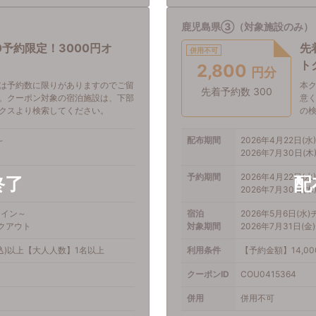
鹿児島県③（対象施設のみ）
0予約限定！3000円オ
先
併用不可
ト
2,800
円分
は予約数に限りがありますのでご留
本
先着予約数 300
。クーポン対象の宿泊施設は、下部
意
クスより検索してください。
の
～
配布期間
2026年4月22日(水)
2026年7月30日(木)
～
予約期間
2026年4月22日(水)
2026年7月30日(木)
クイン～
宿泊
2026年5月6日(水
ックアウト
対象期間
2026年7月31日(
税込)以上【大人人数】1名以上
利用条件
【予約金額】14,0
クーポンID
COU0415364
併用
併用不可