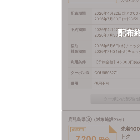
の検索ボッ
配布期間
2026年4月22日(水)10:00
2026年7月30日(木)23:59
予約期間
2026年4月22日(水)10:00
2026年7月30日(木)23:59
宿泊
2026年5月6日(水)チェッ
対象期間
2026年7月31日(金)チェ
利用条件
【予約金額】45,000円(
クーポンID
COU9598271
併用
併用不可
クーポンの配布は
鹿児島県③（対象施設のみ）
先着10
併用不可
トク
7,200
円分