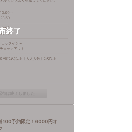
検索ボックスより検索してください。
10:00～
23:59
10:00～
23:59
)チェックイン～
金)チェックアウト
00円(税込)以上【大人人数】2名以上
配布は終了しました
着100予約限定！6000円オ
ク