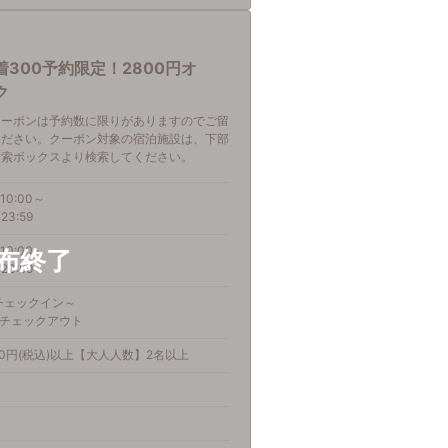
着300予約限定！2800円オ
ク
クーポンは予約数に限りがありますのでご留
ください。クーポン対象の宿泊施設は、下部
検索ボックスより検索してください。
10:00～
23:59
10:00～
23:59
)チェックイン～
金)チェックアウト
00円(税込)以上【大人人数】2名以上