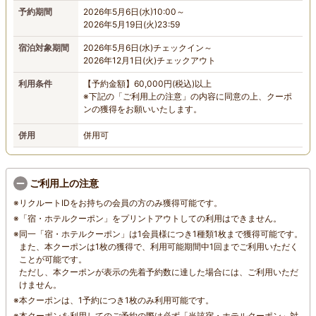
予約期間
2026年5月6日(水)10:00～
2026年5月19日(火)23:59
宿泊対象期間
2026年5月6日(水)チェックイン～
2026年12月1日(火)チェックアウト
利用条件
【予約金額】60,000円(税込)以上
※下記の「ご利用上の注意」の内容に同意の上、クーポ
ンの獲得をお願いいたします。
併用
併用可
ご利用上の注意
※
リクルートIDをお持ちの会員の方のみ獲得可能です。
※
「宿・ホテルクーポン」をプリントアウトしての利用はできません。
※
同一「宿・ホテルクーポン」は1会員様につき1種類1枚まで獲得可能です。
また、本クーポンは1枚の獲得で、利用可能期間中
1回まで
ご利用いただく
ことが可能です。
ただし、本クーポンが表示の先着予約数に達した場合には、ご利用いただ
けません。
※
本クーポンは、1予約につき1枚のみ利用可能です。
※
本クーポンを利用してのご予約の際は必ず「当該宿・ホテルクーポン」対