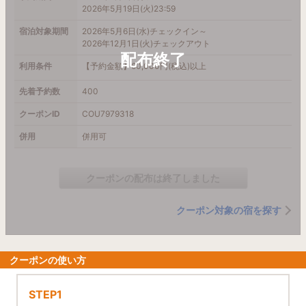
2026年5月19日(火)23:59
宿泊対象期間
2026年5月6日(水)チェックイン～
2026年12月1日(火)チェックアウト
利用条件
【予約金額】60,000円(税込)以上
先着予約数
400
クーポンID
COU7979318
併用
併用可
クーポンの配布は終了しました
クーポン対象の宿を探す
クーポンの使い方
STEP1