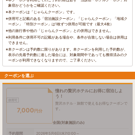
象宿かどうかをご確認ください。
※
本クーポンは「じゃらんクーポン」です。
※
併用可と記載のある「宿泊施設クーポン」「じゃらんクーポン」「地域ク
ーポン」「特別クーポン」は1枚ずつ併用が可能です（最大4枚）
※
他の旅行券や他の「じゃらんクーポン」との併用はできません。
※
利用条件に併用不可の記載がある場合や、条件が合致しない場合は併用は
できません。
※
本クーポンは予約数に限りがあります。本クーポンを利用した予約数が、
表示の先着予約数に達した場合には、対象期間中であっても獲得済みのク
ーポンが利用できなくなりますので、ご了承ください。
クーポンを選ぶ
憧れの贅沢ホテルにお得に宿泊しよ
う！
併用可
贅沢ホテル・旅館で使えるお得なクーポンで
す。
7,000
円分
全国(対象施設のみ)
予約期間
2026年5月6日(水)10:00～