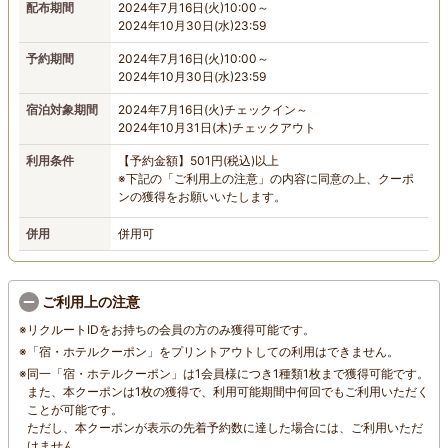
配布期間
2024年7月16日(火)10:00～
2024年10月30日(水)23:59
予約期間
2024年7月16日(火)10:00～
2024年10月30日(水)23:59
宿泊対象期間
2024年7月16日(火)チェックイン～
2024年10月31日(木)チェックアウト
利用条件
【予約金額】501円(税込)以上
※下記の「ご利用上の注意」の内容に同意の上、クーポ
ンの獲得をお願いいたします。
併用
併用可
ご利用上の注意
※
リクルートIDをお持ちの会員の方のみ獲得可能です。
※
「宿・ホテルクーポン」をプリントアウトしての利用はできません。
※
同一「宿・ホテルクーポン」は1会員様につき1種類1枚まで獲得可能です。
また、本クーポンは1枚の獲得で、利用可能期間中
何回でも
ご利用いただく
ことが可能です。
ただし、本クーポンが表示の先着予約数に達した場合には、ご利用いただ
けません。