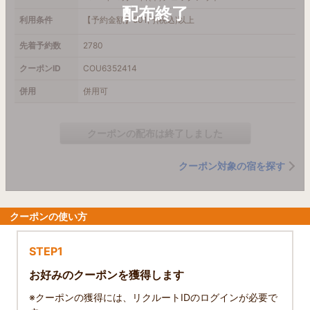
利用条件
【予約金額】501円(税込)以上
先着予約数
2780
クーポンID
COU6352414
併用
併用可
クーポンの配布は終了しました
クーポン対象の宿を探す
クーポンの使い方
STEP1
お好みのクーポンを獲得します
※クーポンの獲得には、リクルートIDのログインが必要で