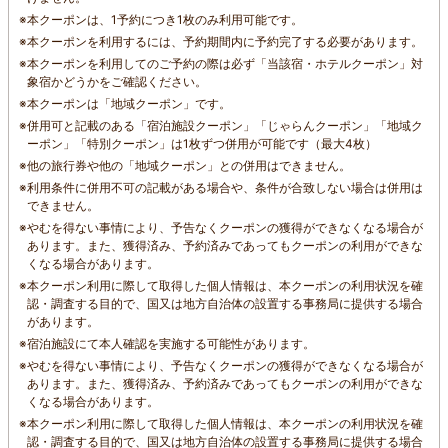
※
本クーポンは、1予約につき1枚のみ利用可能です。
※
本クーポンを利用するには、予約期間内に予約完了する必要があります。
※
本クーポンを利用してのご予約の際は必ず「当該宿・ホテルクーポン」対
象宿かどうかをご確認ください。
※
本クーポンは「地域クーポン」です。
※
併用可と記載のある「宿泊施設クーポン」「じゃらんクーポン」「地域ク
ーポン」「特別クーポン」は1枚ずつ併用が可能です（最大4枚）
※
他の旅行券や他の「地域クーポン」との併用はできません。
※
利用条件に併用不可の記載がある場合や、条件が合致しない場合は併用は
できません。
※
やむを得ない事情により、予告なくクーポンの獲得ができなくなる場合が
あります。また、獲得済み、予約済みであってもクーポンの利用ができな
くなる場合があります。
※
本クーポン利用に際して取得した個人情報は、本クーポンの利用状況を確
認・調査する目的で、国又は地方自治体の設置する事務局に提供する場合
があります。
※
宿泊施設にて本人確認を実施する可能性があります。
※
やむを得ない事情により、予告なくクーポンの獲得ができなくなる場合が
あります。また、獲得済み、予約済みであってもクーポンの利用ができな
くなる場合があります。
※
本クーポン利用に際して取得した個人情報は、本クーポンの利用状況を確
認・調査する目的で、国又は地方自治体の設置する事務局に提供する場合