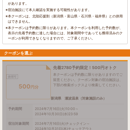
があります。
※
宿泊施設にて本人確認を実施する可能性があります。
※
本クーポンは、北陸応援割（新潟県・富山県・石川県・福井県）との併用
はできません。
※
本クーポンは予約数に限りがあります。本クーポンを利用した予約数が、
表示の先着予約数に達した場合には、対象期間中であっても獲得済みのク
ーポンが利用できなくなりますので、ご了承ください。
クーポンを選ぶ
先着2780予約限定！500円オトク
本クーポンは予約数に限りがありますのでご
併用可
留意ください。クーポン対象の宿泊施設は、
下部の検索ボックスより検索してください。
500
円分
新潟県 瀬波温泉（対象施設のみ）
予約期間
2024年7月16日(火)10:00～
2024年10月30日(水)23:59
宿泊対象期間
2024年7月16日(火)チェックイン～
2024年10月31日(木)チェックアウト