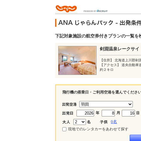
下記対象施設の航空券付きプランの一覧を
剣淵温泉レークサ
【住所】 北海道上川郡剣
【アクセス】 道央自動車
約２キロ
飛行機の搭乗日・ご利用空港を選んでくださ
0
名
現地でのレンタカーをあわせて探す