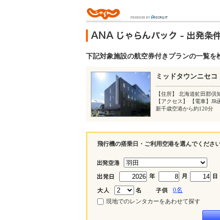
下記対象施設の航空券付きプランの一覧を
ミッドタウンニセコ
【住所】 北海道虻田郡倶知
【アクセス】 【電車】JR
新千歳空港から約120分
飛行機の搭乗日・ご利用空港を選んでくださ
0
名
現地でのレンタカーをあわせて探す