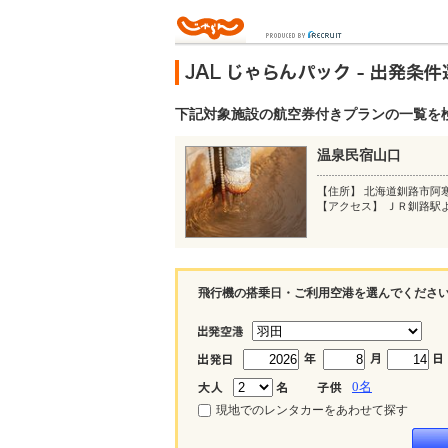
下記対象施設の航空券付きプランの一覧を
温泉民宿山口
【住所】 北海道釧路市阿
【アクセス】 ＪＲ釧路駅
飛行機の搭乗日・ご利用空港を選んでくださ
0
名
現地でのレンタカーをあわせて探す