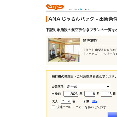
下記対象施設の航空券付きプランの一覧を
笛声旅館
【住所】 山梨県笛吹市春
【アクセス】 中央道一宮
飛行機の搭乗日・ご利用空港を選んでくださ
0
名
現地でのレンタカーをあわせて探す