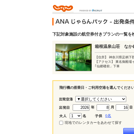
下記対象施設の航空券付きプランの一覧を
箱根温泉山荘 なか
【住所】 神奈川県足柄下
【アクセス】 東名御殿場
｢仙郷楼前」下車
飛行機の搭乗日・ご利用空港を選んでくださ
0
名
現地でのレンタカーをあわせて探す