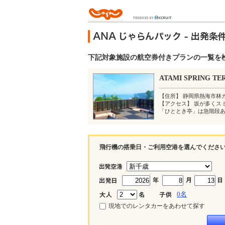
下記対象施設の航空券付きプランの一覧を
ATAMI SPRING TE
【住所】 静岡県熱海市林
【アクセス】 坂が多くス
「ひととき亭」は急階段
飛行機の搭乗日・ご利用空港を選んでくださ
0
名
現地でのレンタカーをあわせて探す