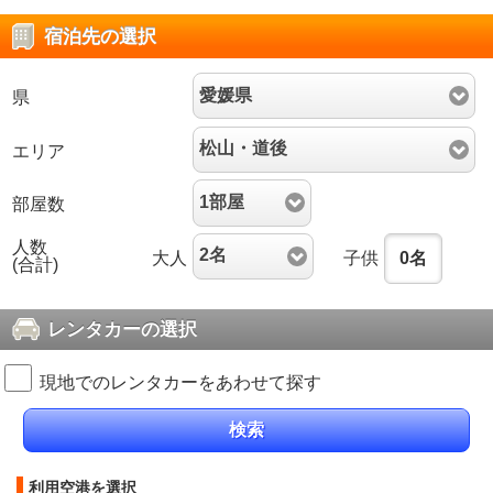
宿泊先の選択
愛媛県
県
松山・道後
エリア
1部屋
部屋数
人数
2名
大人
子供
0
名
(合計)
レンタカーの選択
現地でのレンタカーをあわせて探す
検索
利用空港を選択