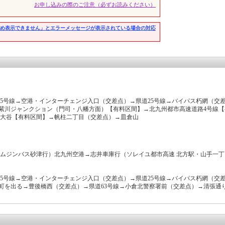
お申し込みの際のご注意（必ずお読みください）
め表示できません」とエラーメッセージが表示されている場合の対応
45号線→空港・インターチェンジ入口（交差点）→県道25号線→バイパス朽網（交
→紫川ジャンクション（門司・八幡方面）【有料区間】→北九州都市高速道路4号線
大谷【有料区間】→帆柱二丁目（交差点）→皿倉山
ムジンバス砂津行）北九州空港→志井車庫行（ソレイユ都市高速 北方駅・山手一
45号線→空港・インターチェンジ入口（交差点）→県道25号線→バイパス朽網（交
手町を出る→豊後橋西（交差点）→県道63号線→小倉北警察署前（交差点）→清張通