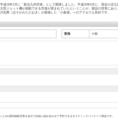
平成18年3月に「新北九州空港」として開港しました。平成20年6月に、現在の北
、大型ジェット機が就航できる空港が望まれていたということが、新設の背景にあり
川忠興（ほそかわただおき）が築城した「小倉城」へのアクセスも良好です。
東海
小牧
プランとJAL国内線航空券を自分で自由に組み合わせて予約できるダイナミックパッケージ商品です。