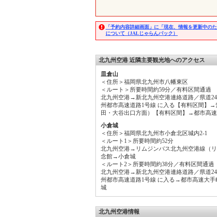
「予約内容詳細画面」に「現在、情報を更新中のた
について（JALじゃらんパック）
北九州空港 近隣主要観光地へのアクセス
皿倉山
＜住所＞福岡県北九州市八幡東区
＜ルート＞所要時間約59分／有料区間通過
北九州空港→新北九州空港連絡道路／県道2
州都市高速道路1号線 に入る【有料区間】
田・大谷出口方面）【有料区間】→都市高速
小倉城
＜住所＞福岡県北九州市小倉北区城内2-1
＜ルート1＞所要時間約52分
北九州空港→リムジンバス北九州空港線（リ
念館→小倉城
＜ルート2＞所要時間約38分／有料区間通過
北九州空港→新北九州空港連絡道路／県道2
州都市高速道路1号線 に入る→都市高速大
城
北九州空港情報