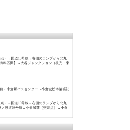
差点）→国道10号線→右側のランプから北九
【有料区間】→大谷ジャンクション（枝光・東
丁目）小倉駅バスセンター→小倉城松本清張記
差点）→国道10号線→右側のランプから北九
り／県道63号線→小倉城前（交差点）→小倉