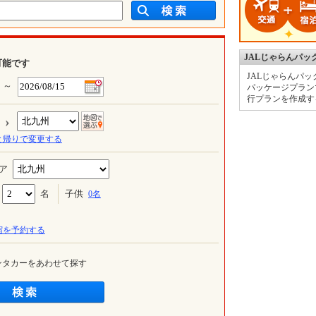
JALじゃらんパッ
約が可能です
JALじゃらんパ
～
パッケージプラン
行プランを作成す
›
と帰りで変更する
›
ア
名
子供
0
名
チェックアウト
～
宿を予約する
ンタカーをあわせて探す