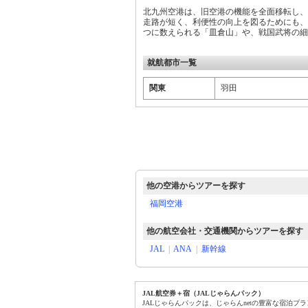
北九州空港は、旧空港の機能を全面移転し、
走路が短く、利便性の向上を図るためにも
つに数えられる「皿倉山」や、戦国武将の細
就航都市一覧
関東
羽田
他の空港からツアーを探す
福岡空港
他の航空会社・交通機関からツアーを探す
JAL
|
ANA
|
新幹線
JAL航空券＋宿（JALじゃらんパック）
JALじゃらんパックは、じゃらんnetの豊富な宿泊