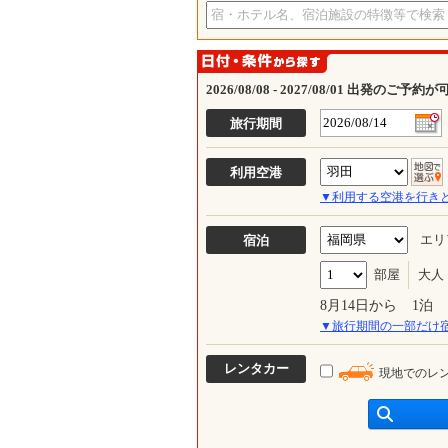
2026/08/08 - 2027/08/01 出発のご予
旅行期間
利用空港
帰り
▼利用する空港を行き
エリ
宿泊
部屋
大人
チェックイン
8月14日から
1泊
▼旅行期間の一部だけ
レンタカー
現地でのレ