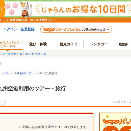
et ～日本最大級の宿・ホテル予約サイト～
ログイン
会員登録
お得な特典をみる
ゃらんパック
遊び・体験
観光ガイド
レンタカー
航空券
（交通＋宿泊）
JAL航空券＋宿
ANA航空券＋宿
宿・ホテル
>
JAL福岡ツアー
> JAL北九州空港
北九州空港利用のツアー・旅行
JAL航空券
※ 空港のある都道府県のエリア内で検索します。