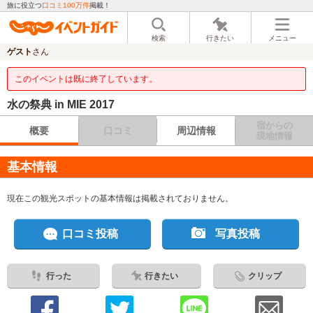
旅に役立つ
口コミ100万件
掲載！
検索
行きたい
メニュー
ゲスト
さん
このイベントは既に終了しています。
水の祭典 in MIE 2017
宿からの
概要
口コミ
周辺情報
現地情報
基本情報
現在この観光スポットの基本情報は掲載されておりません。
口コミ投稿
写真投稿
行った
行きたい
クリップ