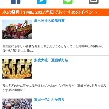
水の祭典 in MIE 2017周辺でおすすめのイベント
鳥出神社の鯨船行事
全国的にも珍しい勇壮な鯨船山車が見どころとなっている鳥出神社の例祭が、
毎年9月第4週の土日に...
多度大社 夏詣献灯祭
夜の多度の杜に浮かぶ幾千灯もの“みあかり”の明かりが、荘厳神秘な世界を織り
なす夏の風物詩「...
富田一色けんか祭り