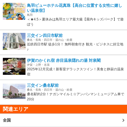
鳥羽ビューホテル花真珠【高台に位置する女性に嬉し
い温泉宿】
鳥羽
＜★4.5＞夏休みは鳥羽エリア最大級【屋内キッズパーク】で遊
ぼう
三交イン四日市駅前
桑名・長島・四日市・湯の山・鈴鹿
近鉄四日市駅 徒歩1分！ 無料朝食付き 観光・ビジネスに好立地
♪
伊賀のかくれ宿 赤目温泉隠れの湯 対泉閣
伊賀・上野・名張
2025年12月完成！新客室デラックスツイン！美食と静寂の温泉
宿
三交イン桑名駅前
桑名・長島・四日市・湯の山・鈴鹿
桑名駅約2分！ナガシマイルミ☆アンパンマンミュージアム車で
20分
関連エリア
全国