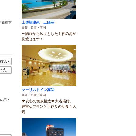
土佐龍温泉 三陽荘
正新橋下
高知・須崎・南国
三陽荘から広々とした土佐の海が
見渡せます！
ツーリストイン高知
高知・須崎・南国
ヒガン
★安心の免振構造★大浴場付、
.
豊富なプランと手作りの朝食も人
気