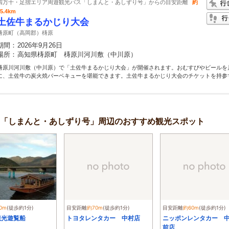
四万十・足摺エリア周遊観光バス「しまんと・あしずり号」からの目安距離
約
45.4km
土佐牛まるかじり大会
梼原町（高岡郡）梼原
期間：
2026年9月26日
場所：
高知県梼原町 梼原川河川敷（中川原）
梼原川河川敷（中川原）で「土佐牛まるかじり大会」が開催されます。おむすびやビールを
に、土佐牛の炭火焼バーベキューを堪能できます。土佐牛まるかじり大会のチケットを持参す.
「しまんと・あしずり号」周辺のおすすめ観光スポット
0m
(徒歩約1分)
目安距離
約70m
(徒歩約1分)
目安距離
約60m
(徒歩約1分)
観光遊覧船
トヨタレンタカー 中村店
ニッポンレンタカー 
前店