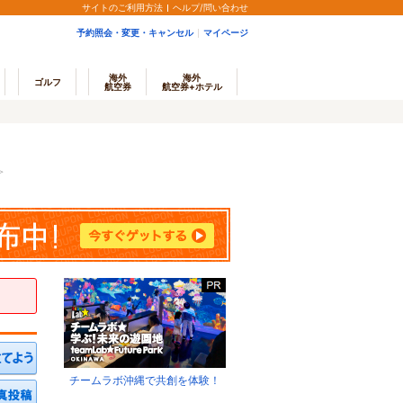
サイトのご利用方法
ヘルプ/問い合わせ
予約照会・変更・キャンセル
マイページ
海外
海外
ゴルフ
航空券
航空券+ホテル
＞
チームラボ沖縄で共創を体験！
ミを投稿する
写真を投稿する