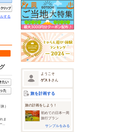
きたい
クリップ
ルする
グ
ようこそ
ゲスト
さん
旅を計画する
旅の計画をしよう！
運休）
初めての日本一周
旅行プラン
されま
..
サンプルをみる