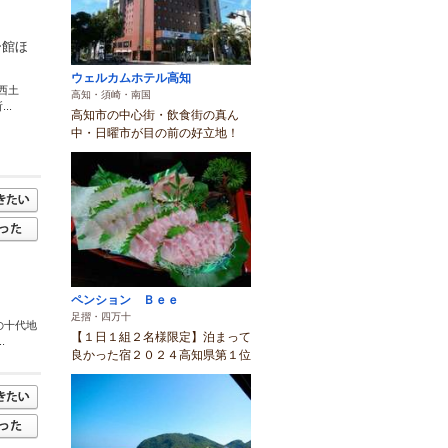
ー館ほ
ウェルカムホテル高知
西土
高知・須崎・南国
..
高知市の中心街・飲食街の真ん
中・日曜市が目の前の好立地！
ペンション Ｂｅｅ
足摺・四万十
の十代地
【１日１組２名様限定】泊まって
.
良かった宿２０２４高知県第１位