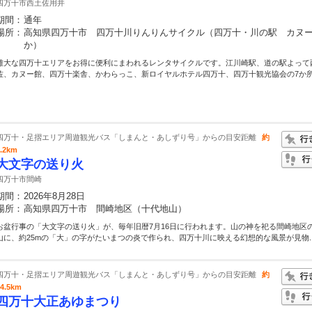
四万十市西土佐用井
期間：
通年
場所：
高知県四万十市 四万十川りんりんサイクル（四万十・川の駅 カヌ
か）
雄大な四万十エリアをお得に便利にまわれるレンタサイクルです。江川崎駅、道の駅よって
佐、カヌー館、四万十楽舎、かわらっこ、新ロイヤルホテル四万十、四万十観光協会の7か所.
四万十・足摺エリア周遊観光バス「しまんと・あしずり号」からの目安距離
約
4.2km
大文字の送り火
四万十市間崎
期間：
2026年8月28日
場所：
高知県四万十市 間崎地区（十代地山）
お盆行事の「大文字の送り火」が、毎年旧暦7月16日に行われます。山の神を祀る間崎地区
山に、約25mの「大」の字がたいまつの炎で作られ、四万十川に映える幻想的な風景が見物..
四万十・足摺エリア周遊観光バス「しまんと・あしずり号」からの目安距離
約
24.5km
四万十大正あゆまつり