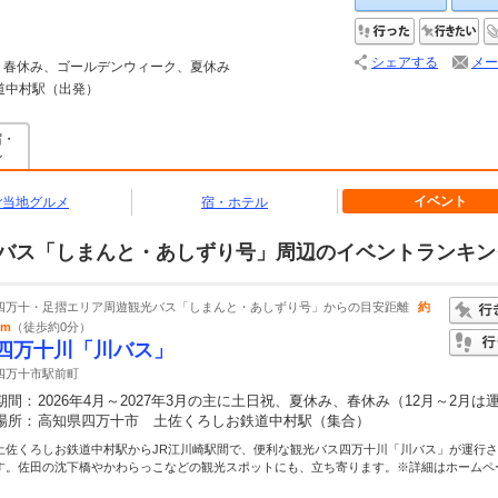
行った
行
シェアする
メー
日祝、春休み、ゴールデンウィーク、夏休み
道中村駅（出発）
宿・
ル
イベント
ご当地グルメ
宿・ホテル
バス「しまんと・あしずり号」周辺のイベントランキン
四万十・足摺エリア周遊観光バス「しまんと・あしずり号」からの目安距離
約
0m
（徒歩約0分）
四万十川「川バス」
四万十市駅前町
期間：
2026年4月～2027年3月の主に土日祝、夏休み、春休み（12月～2月は
場所：
高知県四万十市 土佐くろしお鉄道中村駅（集合）
土佐くろしお鉄道中村駅からJR江川崎駅間で、便利な観光バス四万十川「川バス」が運行
す。佐田の沈下橋やかわらっこなどの観光スポットにも、立ち寄ります。※詳細はホームペー.