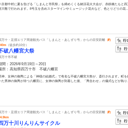
小京都中村に夏を告げる「しまんと市民祭」を締めくくる納涼花火大会が、赤鉄橋たもと四
河川敷で行われます。8号玉を含めスターマインやミュージック花火など、色とりどりの花..
四万十・足摺エリア周遊観光バス「しまんと・あしずり号」からの目安距離
約
740m
（徒歩約10分）
不破八幡宮大祭
四万十市不破
期間：
2026年9月19日～20日
場所：
高知県四万十市 不破八幡宮
男神、女神の御輿による「神様の結婚式」で有名な不破八幡宮大祭が、斎行されます。町を
いた男神の御輿が待つ八幡宮に、女神の御輿が到着した後、「輿合わせ」の儀式などが執り..
四万十・足摺エリア周遊観光バス「しまんと・あしずり号」からの目安距離
約
24.9km
四万十川りんりんサイクル