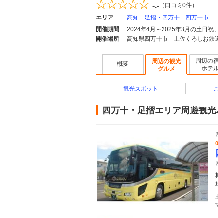
-.-
（口コミ
0
件）
エリア
高知
足摺・四万十
四万十市
開催期間
2024年4月～2025年3月の土
開催場所
高知県四万十市 土佐くろしお鉄
周辺の
周辺の観光
概要
ホテ
グルメ
観光スポット
四万十・足摺エリア周遊観光