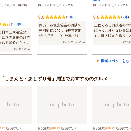
前町／屋形船・納涼船
四万十市駅前町／レンタカー
四万十市駅前町／レンタカー
5.0
5.0
(
1件
)
(
2件
)
(
113件
)
四万十市観光協会のお隣で,
土佐くろしお鉄道の中
中村駅徒歩1分。9時営業開
にあり、便利な位置に
は日本三大清流の1
始で,予約していた車の説明
す。朝８時から借り、
、四国内最長の川で
を受け手続きを済...
竜串を堪能で...
by すみっこさん
by n
から遊覧船からの景
...
by やすさん
観光スポットをも
「しまんと・あしずり号」周辺でおすすめのグルメ
90m
(徒歩約3分)
目安距離
約160m
(徒歩約2分)
目安距離
約160m
(徒歩約2分)