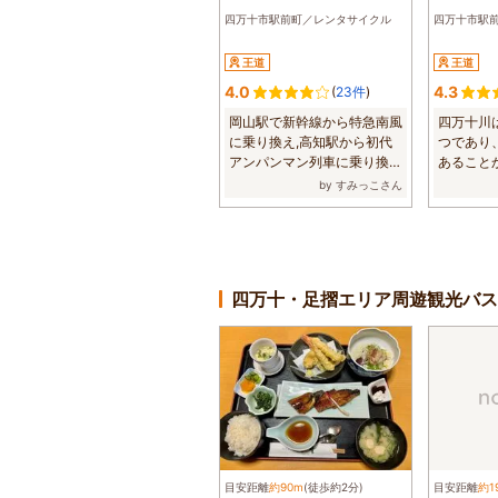
四万十市駅前町／レンタサイクル
四万十市駅
王道
王道
4.0
4.3
(
23件
)
岡山駅で新幹線から特急南風
四万十川
に乗り換え,高知駅から初代
つであり
アンパンマン列車に乗り換え
あること
中村駅で下車...
色を楽しみた
by すみっこさん
四万十・足摺エリア周遊観光バス
目安距離
約90m
(徒歩約2分)
目安距離
約1