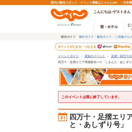
国内の観光スポット・イベント情報はじゃらんnet ～日本
こんにちは♪ゲストさん
じ
宿・ホテル
観光ガイド
旅行ガイド
観光ガイド
ご当地グル
ポイントがたまる・つかえる
イベントガイド
＞
高知のイベント
＞
足摺・四万十の
四万十・足摺エリア周遊観光バス「しまんと・あしずり
このイベントは既に終了しています。
四万十・足摺エリ
と・あしずり号」