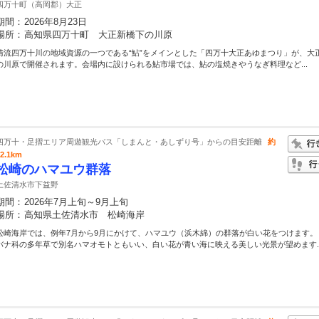
四万十町（高岡郡）大正
期間：
2026年8月23日
場所：
高知県四万十町 大正新橋下の川原
清流四万十川の地域資源の一つである“鮎”をメインとした「四万十大正あゆまつり」が、大
の川原で開催されます。会場内に設けられる鮎市場では、鮎の塩焼きやうなぎ料理など...
四万十・足摺エリア周遊観光バス「しまんと・あしずり号」からの目安距離
約
22.1km
松崎のハマユウ群落
土佐清水市下益野
期間：
2026年7月上旬～9月上旬
場所：
高知県土佐清水市 松崎海岸
松崎海岸では、例年7月から9月にかけて、ハマユウ（浜木綿）の群落が白い花をつけます。
バナ科の多年草で別名ハマオモトともいい、白い花が青い海に映える美しい光景が望めます..