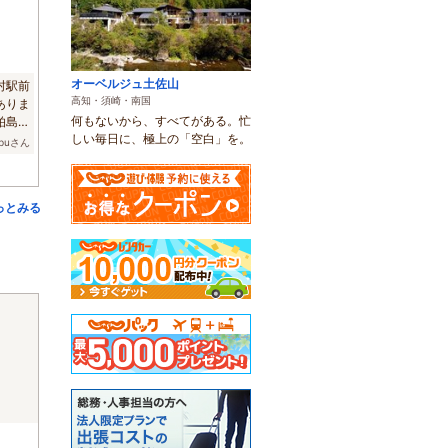
オーベルジュ土佐山
村駅前
高知・須崎・南国
ありま
何もないから、すべてがある。忙
柏島や
しい毎日に、極上の「空白」を。
obuさん
っとみる