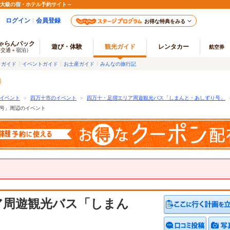
最大級の宿・ホテル予約サイト～
ログイン
会員登録
お得な特典をみる
ゃらんパック
遊び・体験
観光ガイド
レンタカー
航空券
（交通＋宿泊）
メガイド
イベントガイド
お土産ガイド
みんなの旅行記
イベント
＞
四万十市のイベント
＞
四万十・足摺エリア周遊観光バス「しまんと・あしずり号」
号」周辺のイベント
ア周遊観光バス「しまん
クチコ