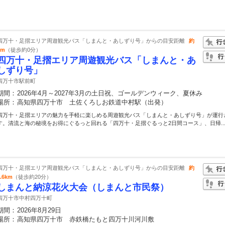
四万十・足摺エリア周遊観光バス「しまんと・あしずり号」からの目安距離
約
0m
（徒歩約0分）
四万十・足摺エリア周遊観光バス「しまんと・あ
しずり号」
四万十市駅前町
期間：
2026年4月～2027年3月の土日祝、ゴールデンウィーク、夏休み
場所：
高知県四万十市 土佐くろしお鉄道中村駅（出発）
四万十・足摺エリアの魅力を手軽に楽しめる周遊観光バス「しまんと・あしずり号」が運行
す。清流と海の秘境をお得にぐるっと回れる「四万十・足摺ぐるっと2日間コース」、日帰..
四万十・足摺エリア周遊観光バス「しまんと・あしずり号」からの目安距離
約
1.6km
（徒歩約20分）
しまんと納涼花火大会（しまんと市民祭）
四万十市中村四万十町
期間：
2026年8月29日
場所：
高知県四万十市 赤鉄橋たもと四万十川河川敷