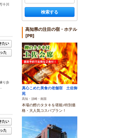
万十川
.
検索する
高知県の注目の宿・ホテル
[PR]
練り歩
.
真心こめた美食の老舗宿 土佐御
苑
高知・須崎・南国
本場の鰹のタタキを堪能♪特別価
格・大人気コスパプラン！