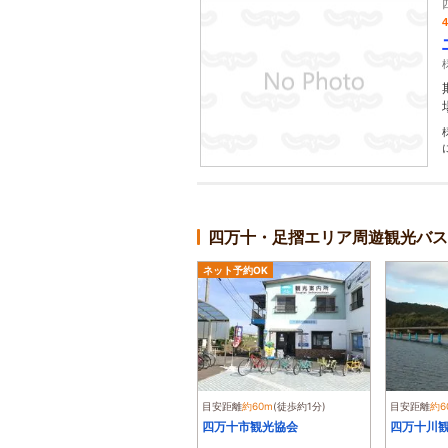
四万十・足摺エリア周遊観光バス
ネット予約OK
目安距離
約60m
(徒歩約1分)
目安距離
約6
四万十市観光協会
四万十川