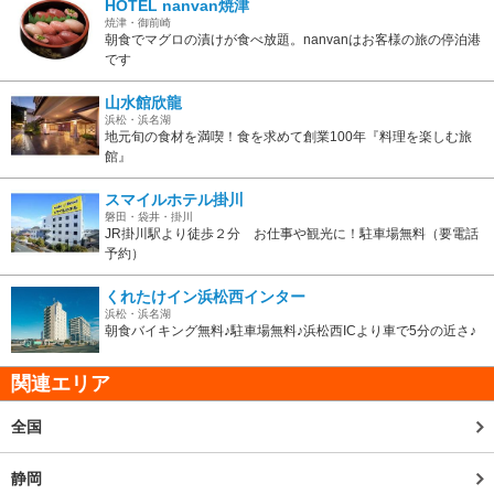
HOTEL nanvan焼津
焼津・御前崎
朝食でマグロの漬けが食べ放題。nanvanはお客様の旅の停泊港
です
山水館欣龍
浜松・浜名湖
地元旬の食材を満喫！食を求めて創業100年『料理を楽しむ旅
館』
スマイルホテル掛川
磐田・袋井・掛川
JR掛川駅より徒歩２分 お仕事や観光に！駐車場無料（要電話
予約）
くれたけイン浜松西インター
浜松・浜名湖
朝食バイキング無料♪駐車場無料♪浜松西ICより車で5分の近さ♪
関連エリア
全国
静岡