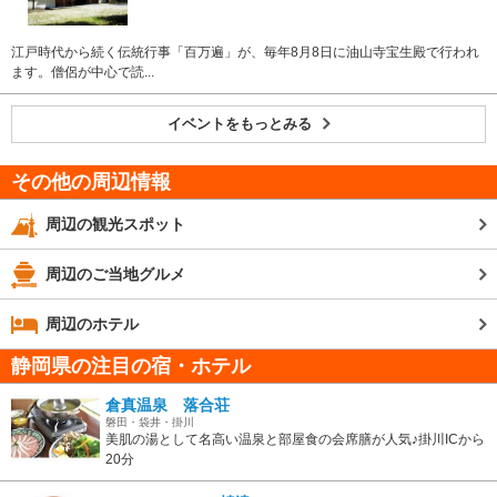
江戸時代から続く伝統行事「百万遍」が、毎年8月8日に油山寺宝生殿で行われ
ます。僧侶が中心で読...
イベントをもっとみる
その他の周辺情報
周辺の観光スポット
周辺のご当地グルメ
周辺のホテル
静岡県の注目の宿・ホテル
倉真温泉 落合荘
磐田・袋井・掛川
美肌の湯として名高い温泉と部屋食の会席膳が人気♪掛川ICから
20分