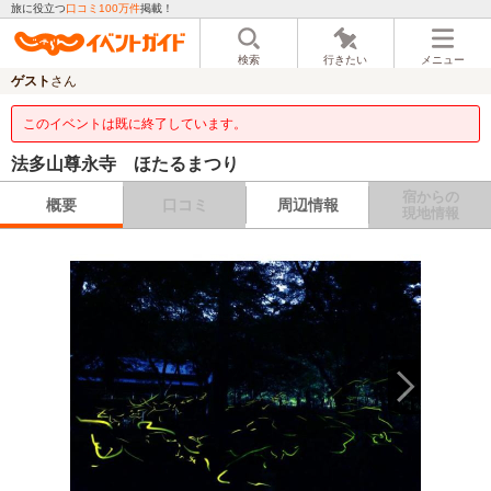
旅に役立つ
口コミ100万件
掲載！
検索
行きたい
メニュー
ゲスト
さん
このイベントは既に終了しています。
法多山尊永寺 ほたるまつり
宿からの
概要
口コミ
周辺情報
現地情報