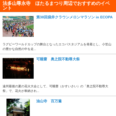
法多山尊永寺 ほたるまつり周辺でおすすめのイベ
ント
第38回袋井クラウンメロンマラソン in ECOPA
ラグビーワールドカップの舞台となったエコパスタジアムを発着とし、小笠山
の豊かな自然の中を走...
可睡齋 奥之院不動尊大祭
遠州最後の夏の花火大会として、可睡齋（かすいさい）の「奥之院不動尊大
祭」で、花火が奉納され...
油山寺 百万遍