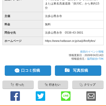
または東名高速道路「掛川IC」から車約15
分
主催
法多山尊永寺
料金
無料
問合せ先
法多山尊永寺 0538-43-3601
ホームページ
https://www.hattasan.or.jp/saiji/fireflyfes/
前回のイベント情報
情報更新日：2026年04月14日
情報提供元：
協同組合i-TAK
口コミ投稿
写真投稿
行った
行きたい
クリップ