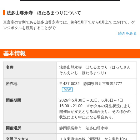
法多山尊永寺 ほたるまつりについて
真言宗の古刹である法多山尊永寺では、例年5月下旬から6月上旬にかけて、ゲ
ンジボタルを観賞することがで...
続きをみる
基本情報
名称
法多山尊永寺 ほたるまつり（はったさん
そんえいじ ほたるまつり）
所在地
〒437-0032 静岡県袋井市豊沢2777
MAP
開催期間
2026年5月30日～31日、6月6日～7日
16:00～21:00 ※ホタルの発生状況により
開催日が変更となる場合あり。そのほかの
状況により中止となる場合あり。
開催場所
静岡県袋井市 法多山尊永寺
交通アクセス
ＪＲ東海道本線「愛野駅」から車約10分、