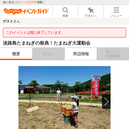
旅に役立つ
口コミ100万件
掲載！
検索
行きたい
メニュー
ゲスト
さん
このイベントは既に終了しています。
淡路島たまねぎの祭典！たまねぎ大運動会
宿からの
概要
口コミ
周辺情報
現地情報