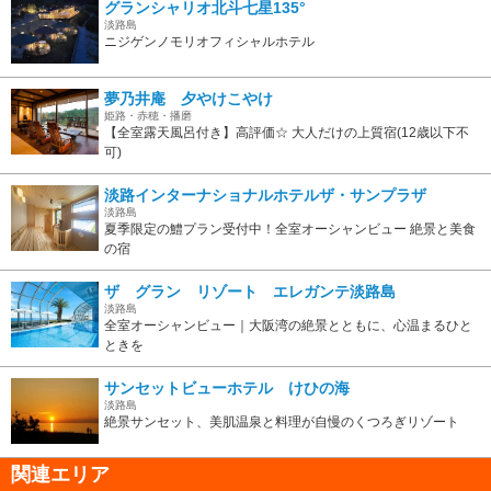
グランシャリオ北斗七星135°
淡路島
ニジゲンノモリオフィシャルホテル
夢乃井庵 夕やけこやけ
姫路・赤穂・播磨
【全室露天風呂付き】高評価☆ 大人だけの上質宿(12歳以下不
可)
淡路インターナショナルホテルザ・サンプラザ
淡路島
夏季限定の鱧プラン受付中！全室オーシャンビュー 絶景と美食
の宿
ザ グラン リゾート エレガンテ淡路島
淡路島
全室オーシャンビュー｜大阪湾の絶景とともに、心温まるひと
ときを
サンセットビューホテル けひの海
淡路島
絶景サンセット、美肌温泉と料理が自慢のくつろぎリゾート
関連エリア