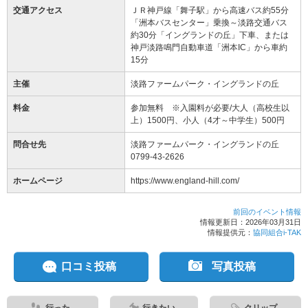
交通アクセス
ＪＲ神戸線「舞子駅」から高速バス約55分
「洲本バスセンター」乗換～淡路交通バス
約30分「イングランドの丘」下車、または
神戸淡路鳴門自動車道「洲本IC」から車約
15分
主催
淡路ファームパーク・イングランドの丘
料金
参加無料 ※入園料が必要/大人（高校生以
上）1500円、小人（4才～中学生）500円
問合せ先
淡路ファームパーク・イングランドの丘
0799-43-2626
ホームページ
https://www.england-hill.com/
前回のイベント情報
情報更新日：2026年03月31日
情報提供元：
協同組合i-TAK
口コミ投稿
写真投稿